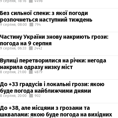
9 серпня,
18:16
4498
Без сильної спеки: з якої погоди
розпочнеться наступний тиждень
9 серпня,
08:00
794
Частину України знову накриють грози:
погода на 9 серпня
9 серпня,
06:33
2442
Вулиці перетворилися на річки: негода
накрила одразу низку міст
8 серпня,
21:00
4879
До +33 градусів і локальні грози: якою
буде погода найближчими днями
8 серпня,
20:00
902
До +38, але місцями з грозами та
шквалами: якою буде погода на вихідних