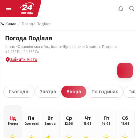
24 Канал
Погода Поділля
Погода Поділля
Івано-Франківська обл., Івано-Франківський район, Поділля,
49.27°Пн, 24.73°Сх
Змінити місто
Сьогодні
Завтра
Вчора
По годинах
Тиж
Нд
Пн
Вт
Ср
Чт
Пт
Сб
Вчора
Сьогодні
Завтра
12.08
13.08
14.08
15.08