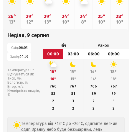
26°
29°
29°
24°
24°
25°
28°
13°
12°
13°
10°
8°
10°
10°
Неділя, 9 серпня
Ніч
Ранок
Схід:
06:03
00:00
03:00
06:00
09:00
1
Захід:
20:49
Температура С°
16°
15°
14°
18°
Відчувається як
Тиск, мм
16°
15°
14°
18°
Вологість, %
766
767
766
767
Вітер, м/с
Ймовірність опадів,
83
81
89
79
%
2
3
2
1
2
2
2
2
Температура від +13°C до +26°C, одягайте легкий
одяг. Зранку небо буде безхмарним, ледь