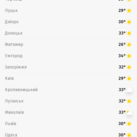
Луцьк
29°
Дніпро
30°
Донецьк
33°
Житомир
26°
Ужгород
34°
Запоріжжя
32°
Київ
29°
Кропивницький
33°
Луганськ
32°
Миколаїв
33°
Львів
30°
Одеса
30°