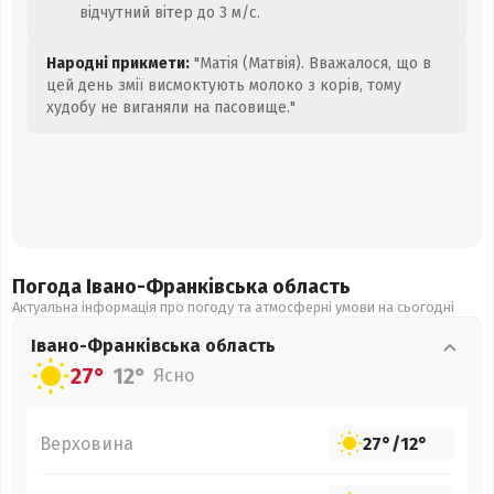
відчутний вітер до 3 м/с.
Народні прикмети:
"Матія (Матвія). Вважалося, що в
цей день змії висмоктують молоко з корів, тому
худобу не виганяли на пасовище."
Погода Івано-Франківська
область
Актуальна інформація про погоду та атмосферні умови на сьогодні
Івано-Франківська
область
27°
12°
Ясно
Верховина
27°
/
12°