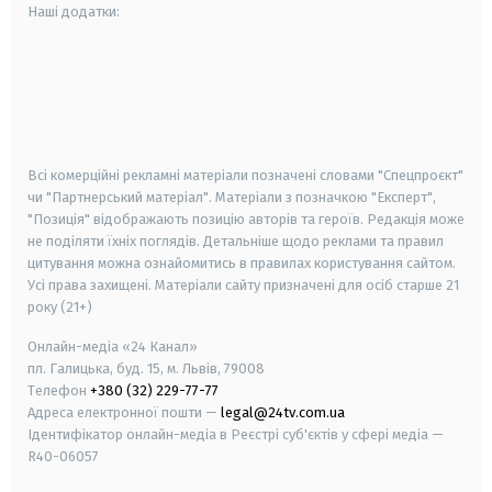
Наші додатки:
android
apple
smart tv
samsung smart tv
Всі комерційні рекламні матеріали позначені словами "Спецпроєкт"
чи "Партнерський матеріал". Матеріали з позначкою "Експерт",
"Позиція" відображають позицію авторів та героїв. Редакція може
не поділяти їхніх поглядів. Детальніше щодо реклами та правил
цитування можна ознайомитись в правилах користування сайтом.
Усі права захищені.
Матеріали сайту призначені для осіб старше
21
року (21+)
Онлайн-медіа «24 Канал»
пл. Галицька, буд. 15, м. Львів, 79008
Телефон
+380 (32) 229-77-77
Адреса електронної пошти —
legal@24tv.com.ua
Ідентифікатор онлайн-медіа в Реєстрі суб'єктів у сфері медіа —
R40-06057