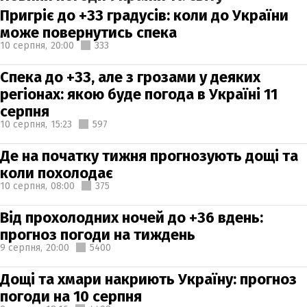
Пригріє до +33 градусів: коли до України
може повернутись спека
10 серпня,
20:00
333
Спека до +33, але з грозами у деяких
регіонах: якою буде погода в Україні 11
серпня
10 серпня,
15:23
597
Де на початку тижня прогнозують дощі та
коли похолодає
10 серпня,
08:00
375
Від прохолодних ночей до +36 вдень:
прогноз погоди на тиждень
9 серпня,
20:00
5400
Дощі та хмари накриють Україну: прогноз
погоди на 10 серпня