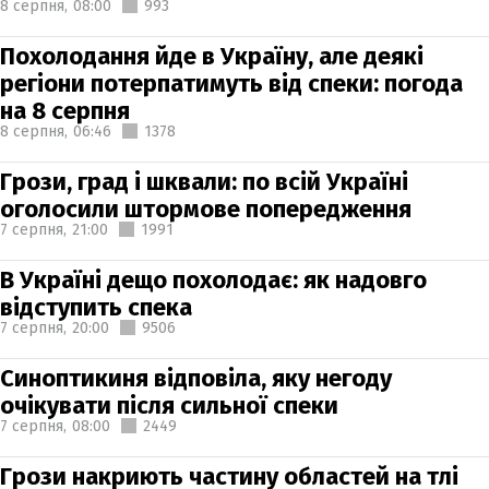
8 серпня,
08:00
993
Похолодання йде в Україну, але деякі
регіони потерпатимуть від спеки: погода
на 8 серпня
8 серпня,
06:46
1378
Грози, град і шквали: по всій Україні
оголосили штормове попередження
7 серпня,
21:00
1991
В Україні дещо похолодає: як надовго
відступить спека
7 серпня,
20:00
9506
Синоптикиня відповіла, яку негоду
очікувати після сильної спеки
7 серпня,
08:00
2449
Грози накриють частину областей на тлі