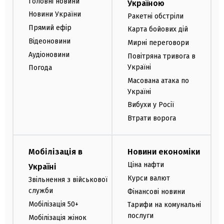
Головні новини
Україною
Новини України
Ракетні обстріли
Прямий ефір
Карта бойових дій
Відеоновини
Мирні переговори
Аудіоновини
Повітряна тривога в
Україні
Погода
Масована атака по
Україні
Вибухи у Росії
Втрати ворога
Мобілізація в
Новини економіки
Ціна нафти
Україні
Курси валют
Звільнення з військової
служби
Фінансові новини
Мобілізація 50+
Тарифи на комунальні
послуги
Мобілізація жінок