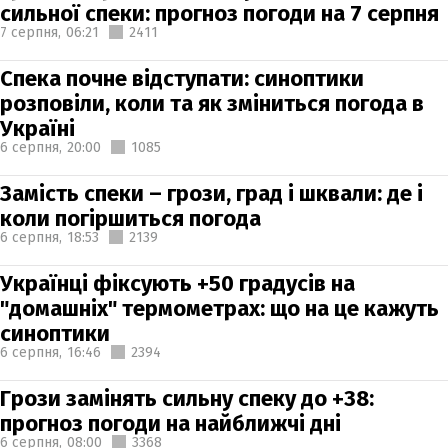
сильної спеки: прогноз погоди на 7 серпня
7 серпня,
06:21
2411
Спека почне відступати: синоптики
розповіли, коли та як зміниться погода в
Україні
6 серпня,
20:00
1085
Замість спеки – грози, град і шквали: де і
коли погіршиться погода
6 серпня,
18:53
2139
Українці фіксують +50 градусів на
"домашніх" термометрах: що на це кажуть
синоптики
6 серпня,
16:46
2394
Грози замінять сильну спеку до +38:
прогноз погоди на найближчі дні
6 серпня,
08:00
3368