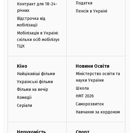
Податки
Контракт для 18-24-
річних
Пенсія в Україні
Відстрочка від
мобілізації
Мобілізація в Україні:
скільки осіб мобілізує
ТЦК
Кіно
Новини Освіти
Найцікавіші фільми
Міністерство освіти та
науки України
Українські фільми
Школа
Фільми на вечір
НМТ 2026
Комедії
Саморозвиток
Серіали
Навчання за кордоном
Нерухомість
Спорт