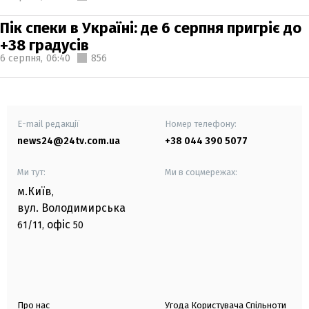
Пік спеки в Україні: де 6 серпня пригріє до
+38 градусів
6 серпня,
06:40
856
E-mail редакції
Номер телефону:
news24@24tv.com.ua
+38 044 390 5077
Ми тут:
Ми в соцмережах:
м.Київ
,
вул. Володимирська
офіс
61/11,
50
Про нас
Угода Користувача Спільноти