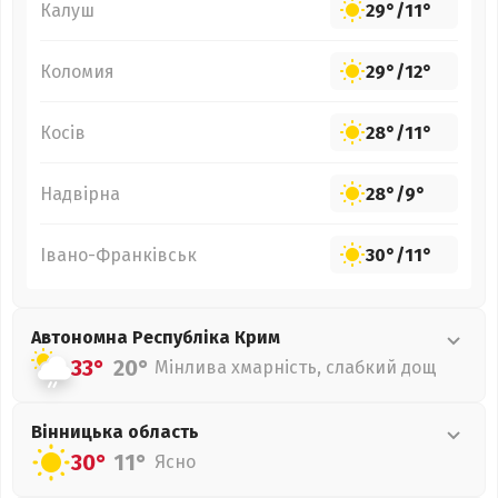
Калуш
29°
/
11°
Коломия
29°
/
12°
Косів
28°
/
11°
Надвірна
28°
/
9°
Івано-Франківськ
30°
/
11°
Автономна Республіка Крим
33°
20°
Мінлива хмарність, слабкий дощ
Вінницька
область
30°
11°
Ясно