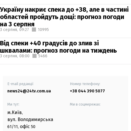
Україну накриє спека до +38, але в частині
областей пройдуть дощі: прогноз погоди
на 3 серпня
3 серпня,
09:27
10995
Від спеки +40 градусів до злив зі
шквалами: прогноз погоди на тиждень
3 серпня,
08:00
5466
E-mail редакції
Номер телефону:
news24@24tv.com.ua
+38 044 390 5077
Ми тут:
Ми в соцмережах:
м.Київ
,
вул. Володимирська
офіс
61/11,
50