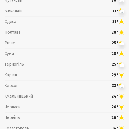
Луганськ
36°
Миколаїв
33°
Одеса
31°
Полтава
28°
Рівне
25°
Суми
28°
Тернопіль
25°
Харків
29°
Херсон
33°
Хмельницький
24°
Черкаси
26°
Чернігів
26°
Севастополь
34°