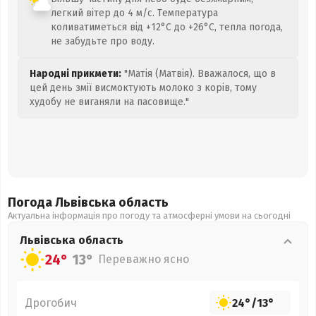
легкий вітер до 4 м/с. Температура
коливатиметься від +12°C до +26°C, тепла погода,
не забудьте про воду.
Народні прикмети:
"Матія (Матвія). Вважалося, що в
цей день змії висмоктують молоко з корів, тому
худобу не виганяли на пасовище."
Погода Львівська
область
Актуальна інформація про погоду та атмосферні умови на сьогодні
Львівська
область
24°
13°
Переважно ясно
Дрогобич
24°
/
13°