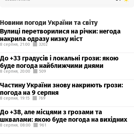
Новини погоди України та світу
Вулиці перетворилися на річки: негода
накрила одразу низку міст
8 серпня,
21:00
3202
До +33 градусів і локальні грози: якою
буде погода найближчими днями
8 серпня,
20:00
509
Частину України знову накриють грози:
погода на 9 серпня
8 серпня,
19:15
769
До +38, але місцями з грозами та
шквалами: якою буде погода на вихідних
8 серпня,
08:00
961