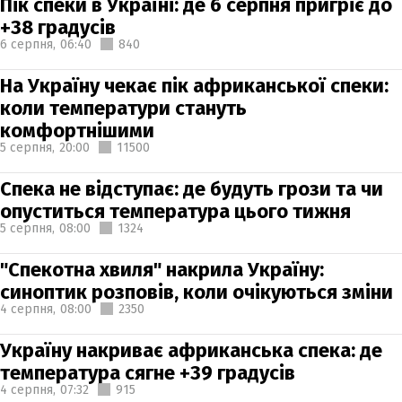
Пік спеки в Україні: де 6 серпня пригріє до
+38 градусів
6 серпня,
06:40
840
На Україну чекає пік африканської спеки:
коли температури стануть
комфортнішими
5 серпня,
20:00
11500
Спека не відступає: де будуть грози та чи
опуститься температура цього тижня
5 серпня,
08:00
1324
"Спекотна хвиля" накрила Україну:
синоптик розповів, коли очікуються зміни
4 серпня,
08:00
2350
Україну накриває африканська спека: де
температура сягне +39 градусів
4 серпня,
07:32
915