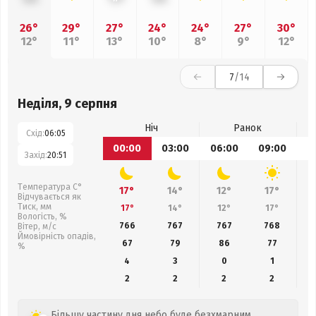
26°
29°
27°
24°
24°
27°
30°
12°
11°
13°
10°
8°
9°
12°
7
/14
Неділя, 9 серпня
Ніч
Ранок
Схід:
06:05
00:00
03:00
06:00
09:00
1
Захід:
20:51
Температура С°
17°
14°
12°
17°
Відчувається як
Тиск, мм
17°
14°
12°
17°
Вологість, %
766
767
767
768
Вітер, м/с
Ймовірність опадів,
67
79
86
77
%
4
3
0
1
2
2
2
2
Більшу частину дня небо буде безхмарним,