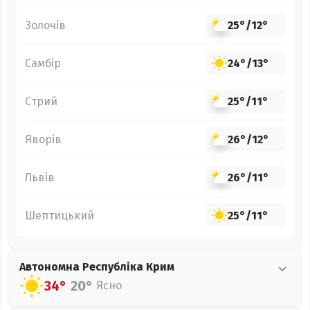
Золочів
25°
/
12°
Самбір
24°
/
13°
Стрий
25°
/
11°
Яворів
26°
/
12°
Львів
26°
/
11°
Шептицький
25°
/
11°
Автономна Республіка Крим
34°
20°
Ясно