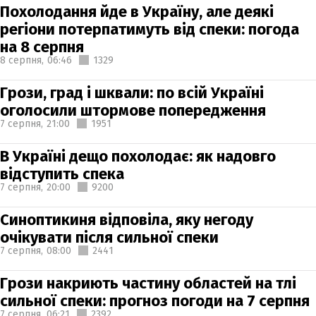
Похолодання йде в Україну, але деякі
регіони потерпатимуть від спеки: погода
на 8 серпня
8 серпня,
06:46
1329
Грози, град і шквали: по всій Україні
оголосили штормове попередження
7 серпня,
21:00
1951
В Україні дещо похолодає: як надовго
відступить спека
7 серпня,
20:00
9200
Синоптикиня відповіла, яку негоду
очікувати після сильної спеки
7 серпня,
08:00
2441
Грози накриють частину областей на тлі
сильної спеки: прогноз погоди на 7 серпня
7 серпня,
06:21
2392