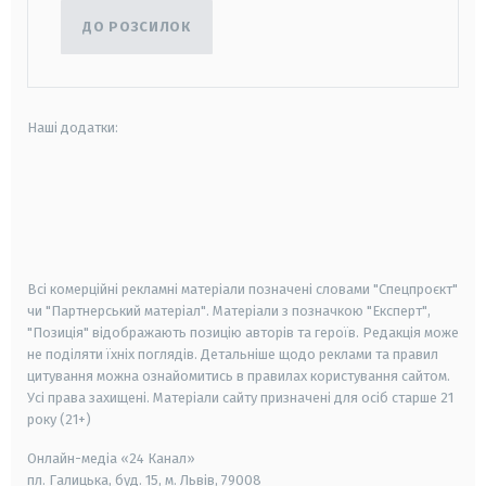
ДО РОЗСИЛОК
Наші додатки:
android
apple
smart tv
samsung smart tv
Всі комерційні рекламні матеріали позначені словами "Спецпроєкт"
чи "Партнерський матеріал". Матеріали з позначкою "Експерт",
"Позиція" відображають позицію авторів та героїв. Редакція може
не поділяти їхніх поглядів. Детальніше щодо реклами та правил
цитування можна ознайомитись в правилах користування сайтом.
Усі права захищені.
Матеріали сайту призначені для осіб старше
21
року (21+)
Онлайн-медіа «24 Канал»
пл. Галицька, буд. 15, м. Львів, 79008