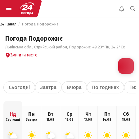
24 Канал
Погода Подорожнє
Погода Подорожнє
Львівська обл., Стрийський район, Подорожнє, 49.23°Пн, 24.2°Сх
Змінити місто
Сьогодні
Завтра
Вчора
По годинах
Тиж
Нд
Пн
Вт
Ср
Чт
Пт
Сб
Сьогодні
Завтра
11.08
12.08
13.08
14.08
15.08