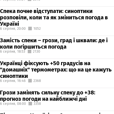
Спека почне відступати: синоптики
розповіли, коли та як зміниться погода в
Україні
6 серпня,
20:00
1052
Замість спеки – грози, град і шквали: де і
коли погіршиться погода
6 серпня,
18:53
2130
Українці фіксують +50 градусів на
"домашніх" термометрах: що на це кажуть
синоптики
6 серпня,
16:46
2368
Грози замінять сильну спеку до +38:
прогноз погоди на найближчі дні
6 серпня,
08:00
3358