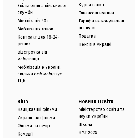
Курси валют
Звільнення з військової
служби
Фінансові новини
Мобілізація 50+
Тарифи на комунальні
послуги
Мобілізація жінок
Податки
Контракт для 18-24-
річних
Пенсія в Україні
Відстрочка від
мобілізації
Мобілізація в Україні:
скільки осіб мобілізує
ТЦК
Кіно
Новини Освіти
Найцікавіші фільми
Міністерство освіти та
науки України
Українські фільми
Школа
Фільми на вечір
НМТ 2026
Комедії