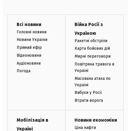
Всі новини
Війна Росії з
Головні новини
Україною
Новини України
Ракетні обстріли
Прямий ефір
Карта бойових дій
Відеоновини
Мирні переговори
Аудіоновини
Повітряна тривога в
Україні
Погода
Масована атака по
Україні
Вибухи у Росії
Втрати ворога
Мобілізація в
Новини економіки
Ціна нафти
Україні