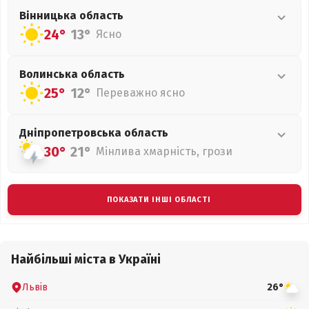
Вінницька
область
24°
13°
Ясно
Волинська
область
25°
12°
Переважно ясно
Дніпропетровська
область
30°
21°
Мінлива хмарність, грози
ПОКАЗАТИ ІНШІ ОБЛАСТІ
Найбільші міста в Україні
Львів
26°