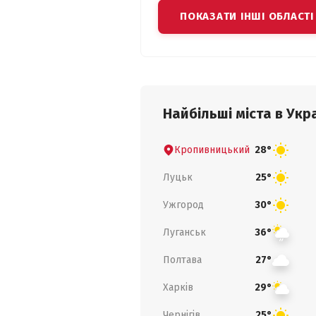
ПОКАЗАТИ ІНШІ ОБЛАСТІ
Найбільші міста в Укра
Кропивницький
28°
Луцьк
25°
Ужгород
30°
Луганськ
36°
Полтава
27°
Харків
29°
Чернігів
25°