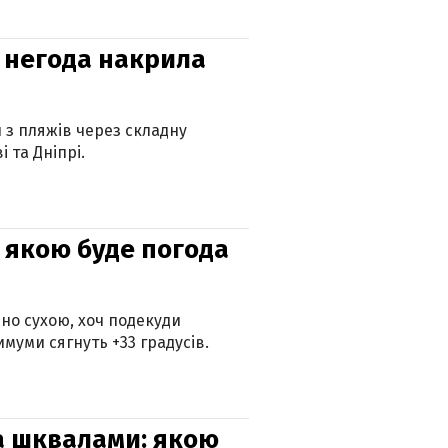
: негода накрила
и з пляжів через складну
 та Дніпрі.
и: якою буде погода
но сухою, хоч подекуди
муми сягнуть +33 градусів.
та шквалами: якою