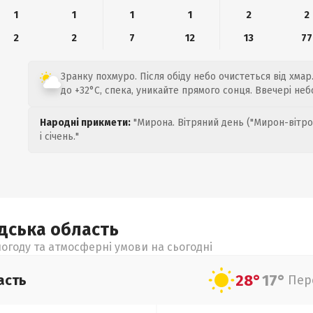
1
1
1
1
2
2
2
2
7
12
13
77
Зранку похмуро. Після обіду небо очистеться від хмар
до +32°C, спека, уникайте прямого сонця. Ввечері неб
Народні прикмети:
"Мирона. Вітряний день ("Мирон-вітро
і січень."
адська
область
огоду та атмосферні умови на сьогодні
28°
17°
асть
Пер