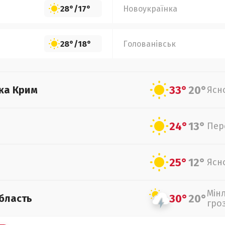
28°
/
17°
Новоукраїнка
28°
/
18°
Голованівськ
33°
20°
ка Крим
Ясн
24°
13°
Пер
25°
12°
Ясн
Мін
30°
20°
бласть
гро