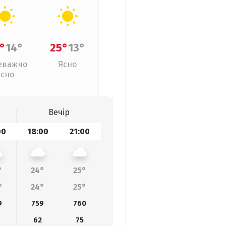
°
14°
25°
13°
еважно
Ясно
ясно
Вечір
00
18:00
21:00
°
24°
25°
°
24°
25°
9
759
760
62
75