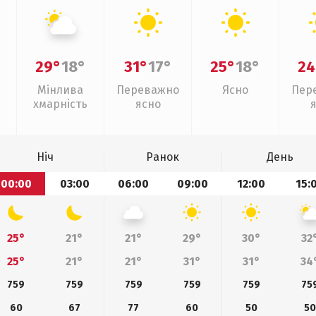
29°
18°
31°
17°
25°
18°
24
Мінлива
Переважно
Ясно
Пер
хмарність
ясно
Ніч
Ранок
День
00:00
03:00
06:00
09:00
12:00
15:
25°
21°
21°
29°
30°
32
25°
21°
21°
31°
31°
34
759
759
759
759
759
75
60
67
77
60
50
50