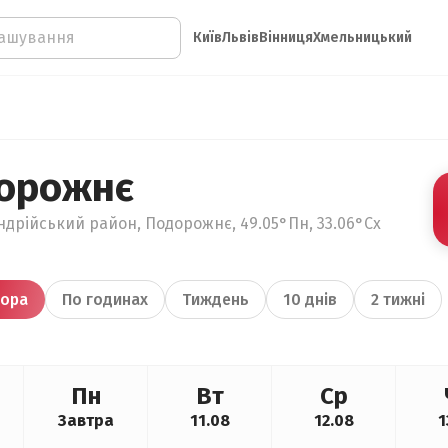
Київ
Львів
Вінниця
Хмельницький
орожнє
ндрійський район, Подорожнє, 49.05°Пн, 33.06°Сх
ора
По годинах
Тиждень
10 днів
2 тижні
Пн
Вт
Ср
Завтра
11.08
12.08
1