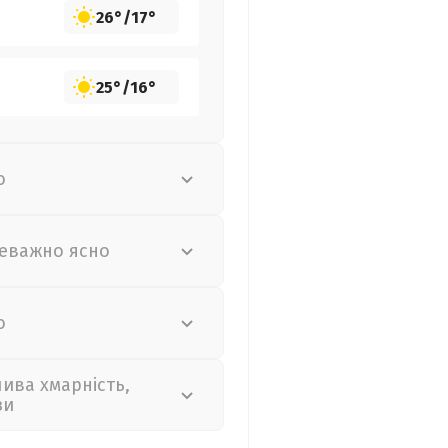
26°
/
17°
25°
/
16°
о
еважно ясно
о
лива хмарність,
зи