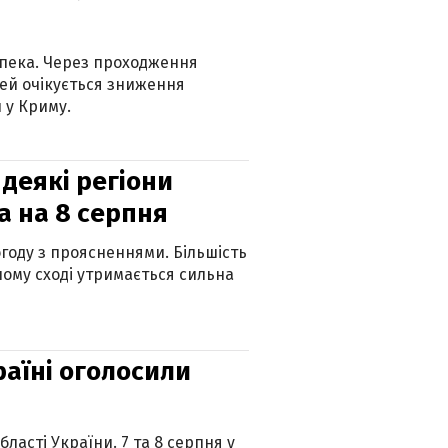
спека. Через проходження
ей очікується зниження
 у Криму.
 деякі регіони
а на 8 серпня
огоду з проясненнями. Більшість
ному сході утримається сильна
країні оголосили
ласті України. 7 та 8 серпня у