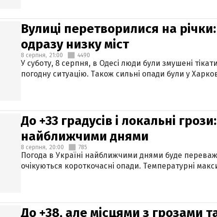
Вулиці перетворилися на річки
одразу низку міст
8 серпня,
21:00
4490
У суботу, 8 серпня, в Одесі люди були змушені тікат
погодну ситуацію. Також сильні опади були у Харкові
До +33 градусів і локальні гроз
найближчими днями
8 серпня,
20:00
785
Погода в Україні найближчими днями буде переваж
очікуються короткочасні опади. Температурні макси
До +38, але місцями з грозами 