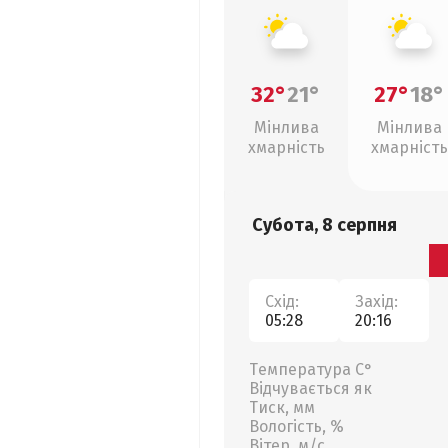
32°
21°
27°
18°
Мінлива
Мінлива
хмарність
хмарність
Субота, 8 серпня
Схід:
Захід:
05:28
20:16
Температура С°
Відчувається як
Тиск, мм
Вологість, %
Вітер, м/с