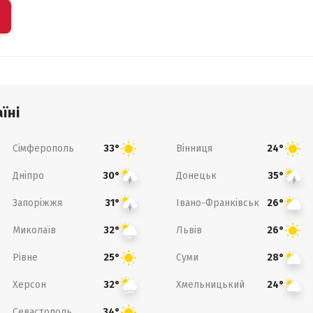
їні
Сімферополь
Вінниця
33°
24°
Дніпро
Донецьк
30°
35°
Запоріжжя
Івано-Франківськ
31°
26°
Миколаїв
Львів
32°
26°
Рівне
Суми
25°
28°
Херсон
Хмельницький
32°
24°
Севастополь
34°