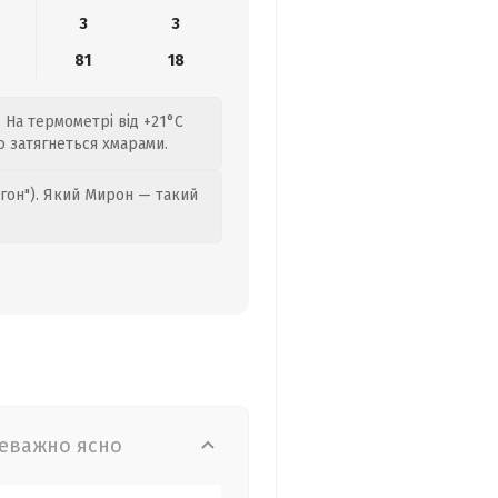
3
3
81
18
. На термометрі від +21°C
о затягнеться хмарами.
гон"). Який Мирон — такий
еважно ясно