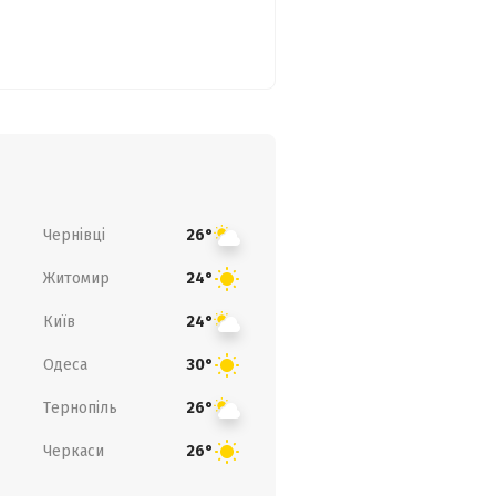
Чернівці
26°
Житомир
24°
Київ
24°
Одеса
30°
Тернопіль
26°
Черкаси
26°