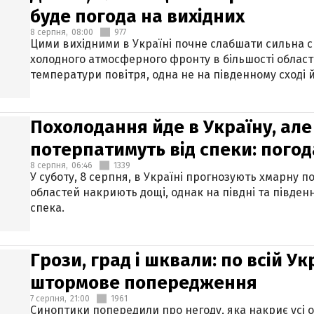
буде погода на вихідних
8 серпня,
08:00
977
Цими вихідними в Україні почне слабшати сильна 
холодного атмосферного фронту в більшості област
температури повітря, одна не на південному сході й
Похолодання йде в Україну, але
потерпатимуть від спеки: погод
8 серпня,
06:46
1339
У суботу, 8 серпня, в Україні прогнозують хмарну п
областей накриють дощі, однак на півдні та півден
спека.
Грози, град і шквали: по всій У
штормове попередження
7 серпня,
21:00
1961
Синоптики попередили про негоду, яка накриє усі об