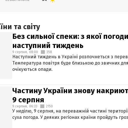
ни та світу
Без сильної спеки: з якої пого
наступний тиждень
9 серпня,
08:00
358
Наступний тиждень в Україні розпочнеться з перев
Температура повітря буде близькою до звичних для
очікуються опади.
Частину України знову накриют
9 серпня
9 серпня,
06:33
2150
У неділю, 9 серпня, на переважній частині територі
суха погода. У деяких регіонах країни пройдуть гро