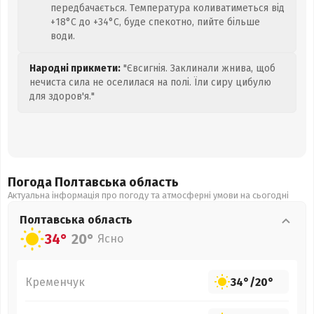
передбачається. Температура коливатиметься від
+18°C до +34°C, буде спекотно, пийте більше
води.
Народні прикмети:
"Євсигнія. Заклинали жнива, щоб
нечиста сила не оселилася на полі. Їли сиру цибулю
для здоров'я."
Погода Полтавська
область
Актуальна інформація про погоду та атмосферні умови на сьогодні
Полтавська
область
34°
20°
Ясно
Кременчук
34°
/
20°