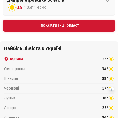
Дніпропетровська
область
35°
23°
Ясно
ПОКАЗАТИ ІНШІ ОБЛАСТІ
Найбільші міста в Україні
Полтава
35°
Сімферополь
34°
Вінниця
38°
Чернівці
37°
Луцьк
38°
Дніпро
35°
Донецьк
36°