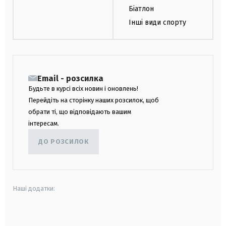
Біатлон
Інші види спорту
Email - розсилка
Будьте в курсі всіх новин і оновлень!
Перейдіть на сторінку наших розсилок, щоб
обрати ті, що відповідають вашим
інтересам.
ДО РОЗСИЛОК
Наші додатки:
android
apple