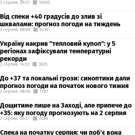
3 серпня,
09:27
10925
Від спеки +40 градусів до злив зі
шквалами: прогноз погоди на тиждень
3 серпня,
08:00
5436
Україну накрив "тепловий купол": у 5
регіонах зафіксували температурні
рекорди
2 серпня,
14:52
3635
До +37 та локальні грози: синоптики дали
прогноз погоди на початок нового тижня
2 серпня,
08:00
1787
Дощитиме лише на Заході, але припече до
+35: яку погоду прогнозують на 2 серпня
2 серпня,
06:57
2688
Спека на початку серпня: чи поб'є вона