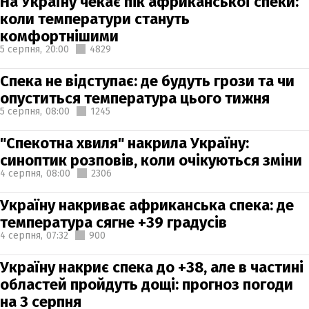
На Україну чекає пік африканської спеки:
коли температури стануть
комфортнішими
5 серпня,
20:00
4829
Спека не відступає: де будуть грози та чи
опуститься температура цього тижня
5 серпня,
08:00
1245
"Спекотна хвиля" накрила Україну:
синоптик розповів, коли очікуються зміни
4 серпня,
08:00
2306
Україну накриває африканська спека: де
температура сягне +39 градусів
4 серпня,
07:32
900
Україну накриє спека до +38, але в частині
областей пройдуть дощі: прогноз погоди
на 3 серпня