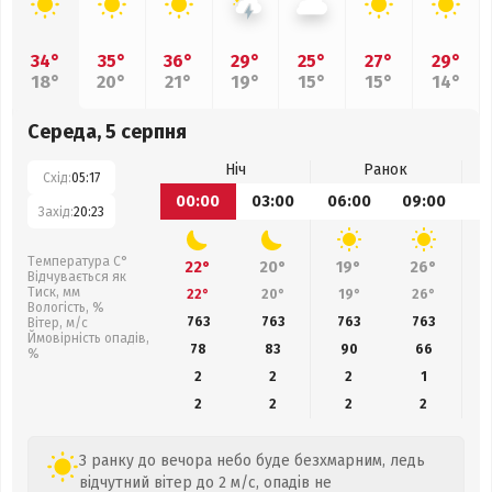
34°
35°
36°
29°
25°
27°
29°
18°
20°
21°
19°
15°
15°
14°
Середа, 5 серпня
Ніч
Ранок
Схід:
05:17
00:00
03:00
06:00
09:00
1
Захід:
20:23
Температура С°
22°
20°
19°
26°
Відчувається як
Тиск, мм
22°
20°
19°
26°
Вологість, %
763
763
763
763
Вітер, м/с
Ймовірність опадів,
78
83
90
66
%
2
2
2
1
2
2
2
2
З ранку до вечора небо буде безхмарним, ледь
відчутний вітер до 2 м/с, опадів не