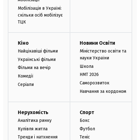
Мобілізація в Україні:
скільки осіб мобілізує
ТЦК
Кіно
Новини Освіти
Найцікавіші фільми
Міністерство освіти та
науки України
Українські фільми
Школа
Фільми на вечір
НМТ 2026
Комедії
Саморозвиток
Серіали
Навчання за кордоном
Нерухомість
Спорт
Аналітика ринку
Бокс
Купівля житла
Футбол
Тренди і натхнення
Теніс