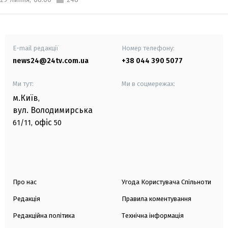
E-mail редакції
Номер телефону:
news24@24tv.com.ua
+38 044 390 5077
Ми тут:
Ми в соцмережах:
м.Київ
,
вул. Володимирська
офіс
61/11,
50
Про нас
Угода Користувача Спільноти
Редакція
Правила коментування
Редакційна політика
Технічна інформація