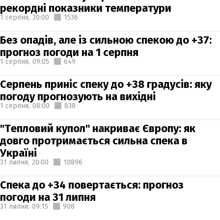
рекордні показники температури
1 серпня,
20:00
1536
Без опадів, але із сильною спекою до +37:
прогноз погоди на 1 серпня
1 серпня,
09:05
649
Серпень приніс спеку до +38 градусів: яку
погоду прогнозують на вихідні
1 серпня,
08:00
838
"Тепловий купол" накриває Європу: як
довго протримається сильна спека в
Україні
31 липня,
20:00
10896
Спека до +34 повертається: прогноз
погоди на 31 липня
31 липня,
09:15
908