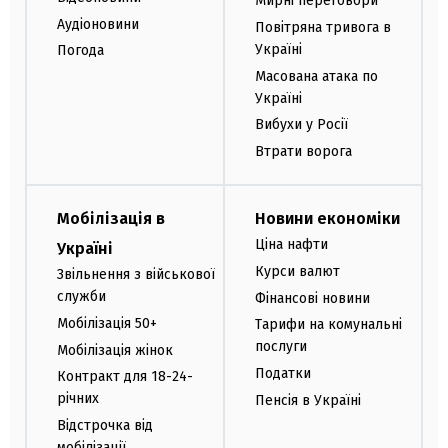
Мирні переговори
Аудіоновини
Повітряна тривога в
Україні
Погода
Масована атака по
Україні
Вибухи у Росії
Втрати ворога
Мобілізація в
Новини економіки
Ціна нафти
Україні
Курси валют
Звільнення з військової
служби
Фінансові новини
Мобілізація 50+
Тарифи на комунальні
послуги
Мобілізація жінок
Податки
Контракт для 18-24-
річних
Пенсія в Україні
Відстрочка від
мобілізації