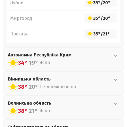
Лубни
35°
/
20°
Миргород
35°
/
20°
Полтава
35°
/
21°
Автономна Республіка Крим
34°
19°
Ясно
Вінницька
область
38°
20°
Переважно ясно
Волинська
область
38°
21°
Ясно