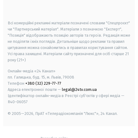
smart tv
samsung smart tv
Всі комерційні рекламні матеріали позначені словами "Спецпроєкт"
чи "Партнерський матеріал". Матеріали з позначкою "Експерт",
"Позиція" відображають позицію авторів та героїв. Редакція може
не поділяти їхніх поглядів. Детальніше щодо реклами та правил
цитування можна ознайомитись в правилах користування сайтом.
Усі права захищені.
Матеріали сайту призначені для осіб старше
21
року (21+)
Онлайн-медіа «24 Канал»
пл. Галицька, буд. 15, м. Львів, 79008
Телефон
+380 (32) 229-77-77
Адреса електронної пошти —
legal@24tv.com.ua
Ідентифікатор онлайн-медіа в Реєстрі суб'єктів у сфері медіа —
R40-06057
© 2005—2026,
ПрАТ «Телерадіокомпанія "Люкс"», 24 Канал.