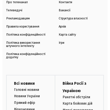
Про телеканал
Контакти
Телеведучі
Вакансії
Рекламодавцям
Структура власності
Правила користування
Архів
Політика конфіденційності
Карта сайту
Політика використання
Ігри
штучного інтелекту
Політика конфіденційності
додатку
Всі новини
Війна Росії з
Головні новини
Україною
Новини України
Ракетні обстріли
Прямий ефір
Карта бойових дій
Відеоновини