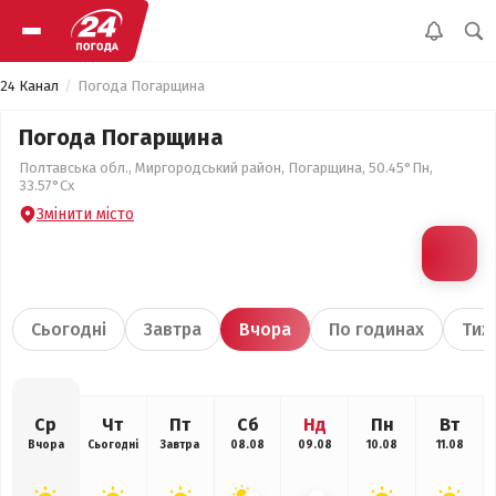
24 Канал
Погода Погарщина
Погода Погарщина
Полтавська обл., Миргородський район, Погарщина, 50.45°Пн,
33.57°Сх
Змінити місто
Сьогодні
Завтра
Вчора
По годинах
Тиж
Ср
Чт
Пт
Сб
Нд
Пн
Вт
Вчора
Сьогодні
Завтра
08.08
09.08
10.08
11.08