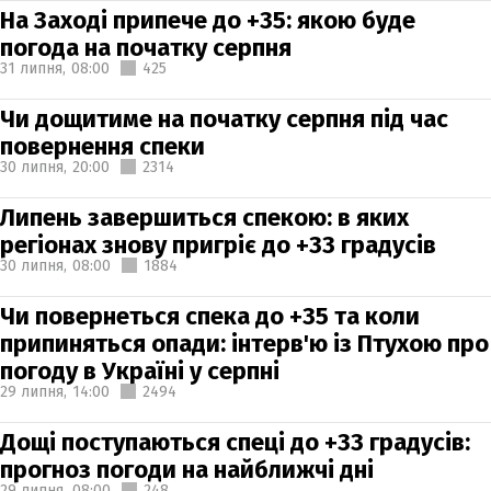
На Заході припече до +35: якою буде
погода на початку серпня
31 липня,
08:00
425
Чи дощитиме на початку серпня під час
повернення спеки
30 липня,
20:00
2314
Липень завершиться спекою: в яких
регіонах знову пригріє до +33 градусів
30 липня,
08:00
1884
Чи повернеться спека до +35 та коли
припиняться опади: інтерв'ю із Птухою про
погоду в Україні у серпні
29 липня,
14:00
2494
Дощі поступаються спеці до +33 градусів:
прогноз погоди на найближчі дні
29 липня,
08:00
248