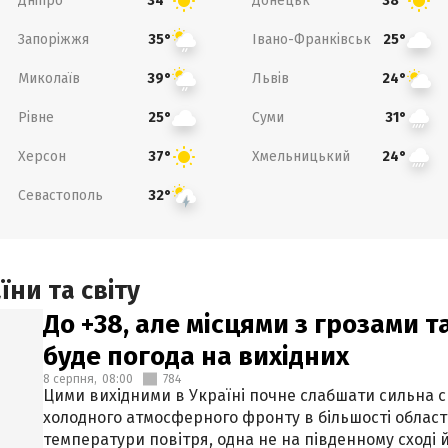
Дніпро
Донецьк
34°
38°
Запоріжжя
Івано-Франківськ
35°
25°
Миколаїв
Львів
39°
24°
Рівне
Суми
25°
31°
Херсон
Хмельницький
37°
24°
Севастополь
32°
ни та світу
До +38, але місцями з грозами 
буде погода на вихідних
8 серпня,
08:00
784
Цими вихідними в Україні почне слабшати сильна 
холодного атмосферного фронту в більшості област
температури повітря, одна не на південному сході й