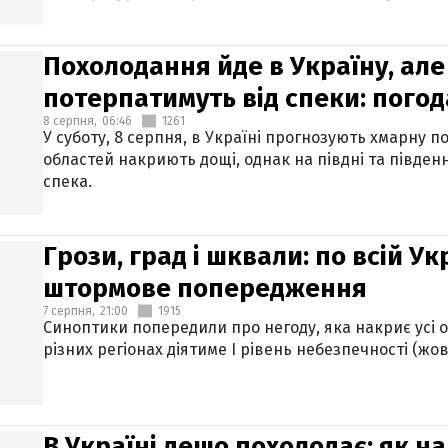
Похолодання йде в Україну, але
потерпатимуть від спеки: погод
8 серпня,
06:46
1261
У суботу, 8 серпня, в Україні прогнозують хмарну п
областей накриють дощі, однак на півдні та півден
спека.
Грози, град і шквали: по всій У
штормове попередження
7 серпня,
21:00
1915
Синоптики попередили про негоду, яка накриє усі об
різних регіонах діятиме І рівень небезпечності (жов
В Україні дещо похолодає: як н