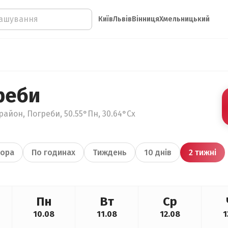
Київ
Львів
Вінниця
Хмельницький
реби
район, Погреби, 50.55°Пн, 30.64°Сх
ора
По годинах
Тиждень
10 днів
2 тижні
Пн
Вт
Ср
10.08
11.08
12.08
1