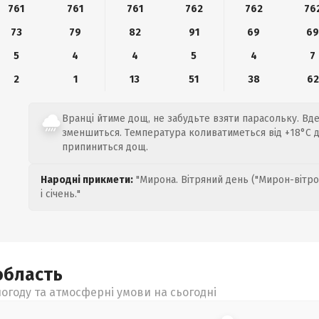
761
761
761
762
762
76
73
79
82
91
69
6
5
4
4
5
4
7
2
1
13
51
38
62
Вранці йтиме дощ, не забудьте взяти парасольку. Вд
зменшиться. Температура коливатиметься від +18°C д
припиниться дощ.
Народні прикмети:
"Мирона. Вітряний день ("Мирон-вітро
і січень."
область
огоду та атмосферні умови на сьогодні