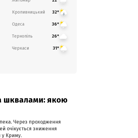
Житомир
22°
Кропивницький
32°
Одеса
36°
Тернопіль
26°
Черкаси
31°
та шквалами: якою
спека. Через проходження
ей очікується зниження
 у Криму.