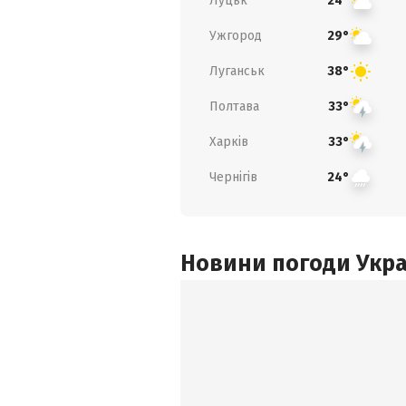
Луцьк
24°
Ужгород
29°
Луганськ
38°
Полтава
33°
Харків
33°
Чернігів
24°
Новини погоди Украї