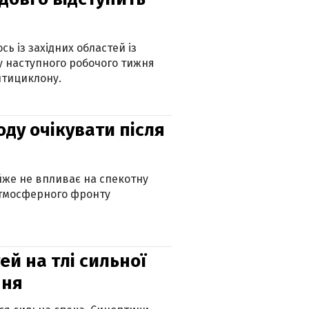
ь із західних областей із
 наступного робочого тижня
нтициклону.
оду очікувати після
айже не впливає на спекотну
атмосферного фронту
й на тлі сильної
пня