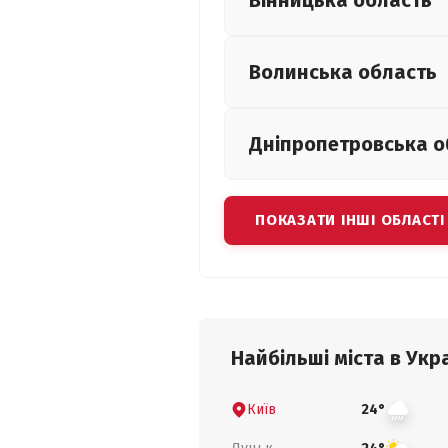
Вінницька
область
Волинська
область
Дніпропетровська
о
ПОКАЗАТИ ІНШІ ОБЛАСТІ
Найбільші міста в Укра
Київ
24°