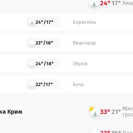
24°
17°
Хма
24°
/
17°
Бориспіль
23°
/
18°
Вишгород
24°
/
18°
Обухів
22°
/
17°
Буча
Мін
33°
21°
ка Крим
гро