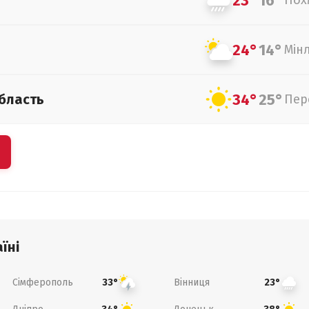
23°
16°
Пох
24°
14°
Мін
34°
25°
бласть
Пер
їні
Сімферополь
Вінниця
33°
23°