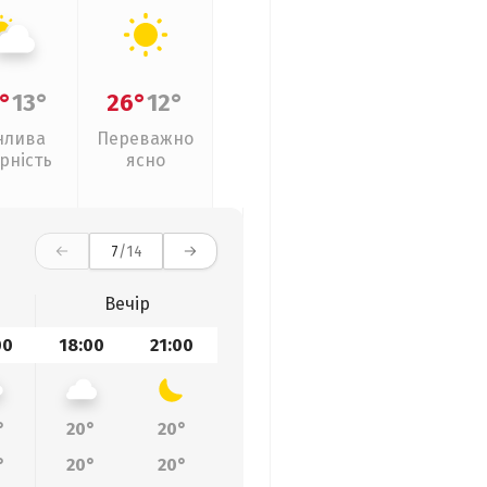
°
13°
26°
12°
нлива
Переважно
рність
ясно
7
/14
Вечір
00
18:00
21:00
°
20°
20°
°
20°
20°