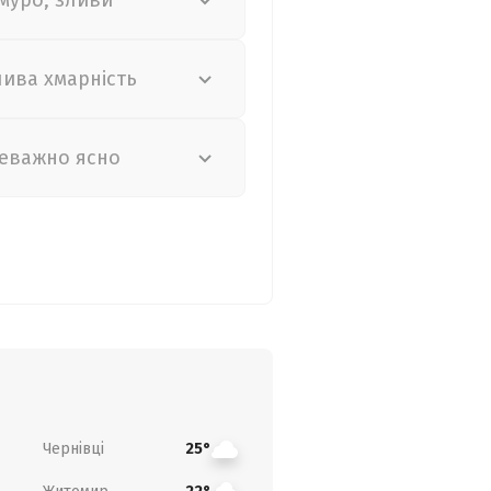
муро, зливи
лива хмарність
еважно ясно
Чернівці
25°