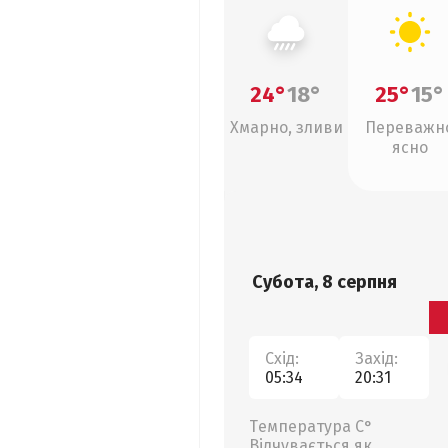
24°
18°
25°
15°
Хмарно, зливи
Переважн
ясно
Субота, 8 серпня
Схід:
Захід:
05:34
20:31
Температура С°
Відчувається як