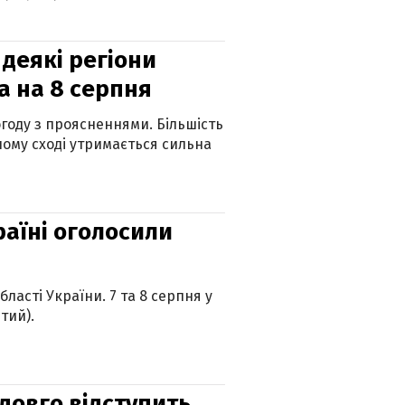
 деякі регіони
а на 8 серпня
огоду з проясненнями. Більшість
ному сході утримається сильна
країні оголосили
ласті України. 7 та 8 серпня у
тий).
адовго відступить