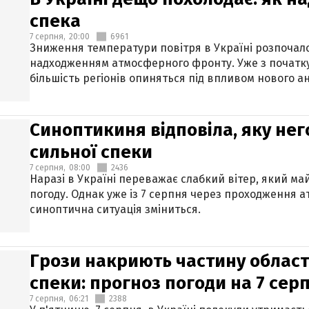
спека
7 серпня,
20:00
6961
Зниження температури повітря в Україні розпочалос
надходженням атмосферного фронту. Уже з початку
більшість регіонів опиняться під впливом нового а
Синоптикиня відповіла, яку нег
сильної спеки
7 серпня,
08:00
2436
Наразі в Україні переважає слабкий вітер, який м
погоду. Однак уже із 7 серпня через проходження 
синоптична ситуація зміниться.
Грози накриють частину областе
спеки: прогноз погоди на 7 сер
7 серпня,
06:21
2388