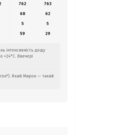
2
762
763
9
68
62
5
5
59
29
ень інтенсивність дощу
о +24°C. Ввечері
гон"). Який Мирон — такий