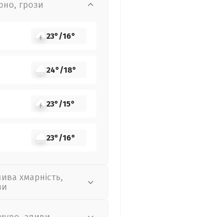
рно, грози
23°
/
16°
24°
/
18°
23°
/
15°
23°
/
16°
лива хмарність,
зи