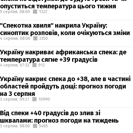
опуститься температура цього тижня
5 серпня,
08:00
1322
"Спекотна хвиля" накрила Україну:
синоптик розповів, коли очікуються зміни
4 серпня,
08:00
2350
Україну накриває африканська спека: де
температура сягне +39 градусів
4 серпня,
07:32
912
Україну накриє спека до +38, але в частині
областей пройдуть дощі: прогноз погоди
на 3 серпня
3 серпня,
09:27
10990
Від спеки +40 градусів до злив зі
шквалами: прогноз погоди на тиждень
3 серпня,
08:00
5465