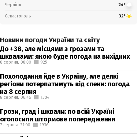
Чернігів
24°
Севастополь
32°
Новини погоди України та світу
До +38, але місцями з грозами та
шквалами: якою буде погода на вихідних
8 серпня,
08:00
925
Похолодання йде в Україну, але деякі
регіони потерпатимуть від спеки: погода
на 8 серпня
8 серпня,
06:46
1304
Грози, град і шквали: по всій Україні
оголосили штормове попередження
7 серпня,
21:00
1936