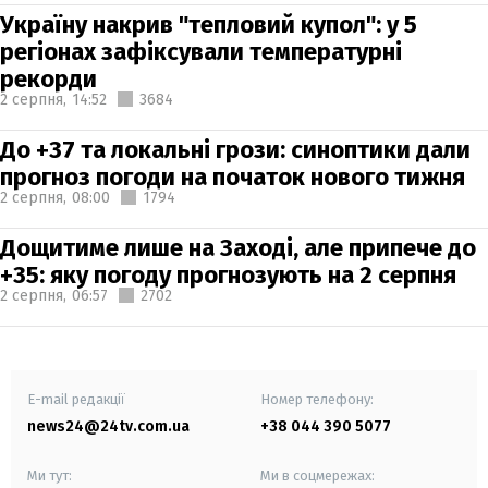
Україну накрив "тепловий купол": у 5
регіонах зафіксували температурні
рекорди
2 серпня,
14:52
3684
До +37 та локальні грози: синоптики дали
прогноз погоди на початок нового тижня
2 серпня,
08:00
1794
Дощитиме лише на Заході, але припече до
+35: яку погоду прогнозують на 2 серпня
2 серпня,
06:57
2702
E-mail редакції
Номер телефону:
news24@24tv.com.ua
+38 044 390 5077
Ми тут:
Ми в соцмережах: