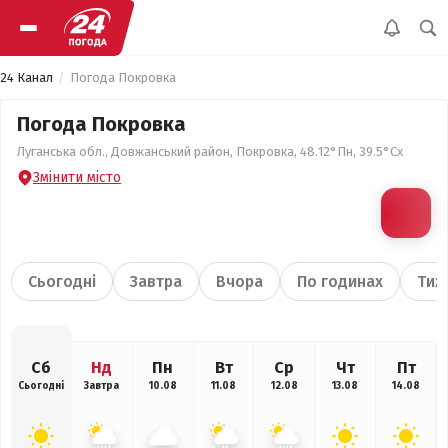
24 Канал
Погода Покровка
Погода Покровка
Луганська обл., Довжанський район, Покровка, 48.12°Пн, 39.5°Сх
Змінити місто
Сьогодні
Завтра
Вчора
По годинах
Тиж
Сб
Нд
Пн
Вт
Ср
Чт
Пт
Сьогодні
Завтра
10.08
11.08
12.08
13.08
14.08