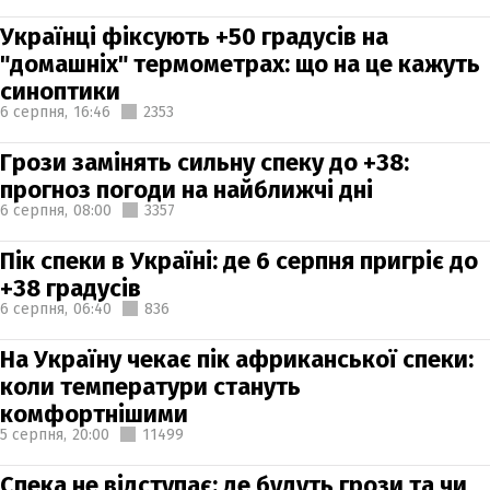
Українці фіксують +50 градусів на
"домашніх" термометрах: що на це кажуть
синоптики
6 серпня,
16:46
2353
Грози замінять сильну спеку до +38:
прогноз погоди на найближчі дні
6 серпня,
08:00
3357
Пік спеки в Україні: де 6 серпня пригріє до
+38 градусів
6 серпня,
06:40
836
На Україну чекає пік африканської спеки:
коли температури стануть
комфортнішими
5 серпня,
20:00
11499
Спека не відступає: де будуть грози та чи