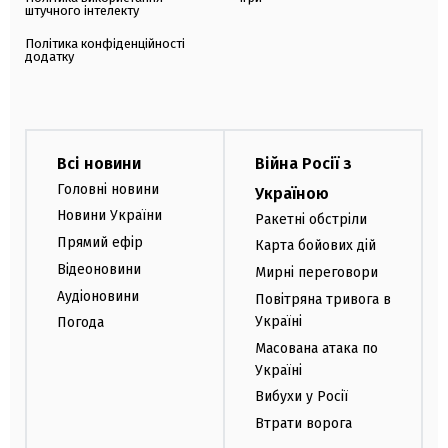
штучного інтелекту
Політика конфіденційності
додатку
Всі новини
Війна Росії з
Головні новини
Україною
Новини України
Ракетні обстріли
Прямий ефір
Карта бойових дій
Відеоновини
Мирні переговори
Аудіоновини
Повітряна тривога в
Україні
Погода
Масована атака по
Україні
Вибухи у Росії
Втрати ворога