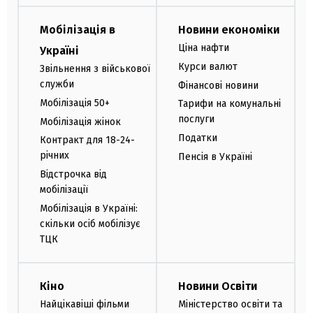
Мобілізація в
Новини економіки
Ціна нафти
Україні
Курси валют
Звільнення з військової
служби
Фінансові новини
Мобілізація 50+
Тарифи на комунальні
послуги
Мобілізація жінок
Податки
Контракт для 18-24-
річних
Пенсія в Україні
Відстрочка від
мобілізації
Мобілізація в Україні:
скільки осіб мобілізує
ТЦК
Кіно
Новини Освіти
Найцікавіші фільми
Міністерство освіти та