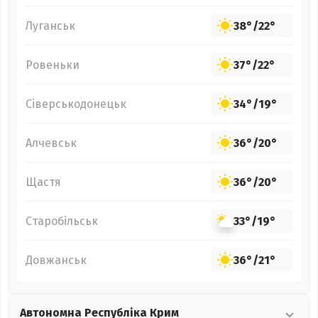
Луганськ
38°
/
22°
Ровеньки
37°
/
22°
Сіверськодонецьк
34°
/
19°
Алчевськ
36°
/
20°
Щастя
36°
/
20°
Старобільськ
33°
/
19°
Довжанськ
36°
/
21°
Автономна Республіка Крим