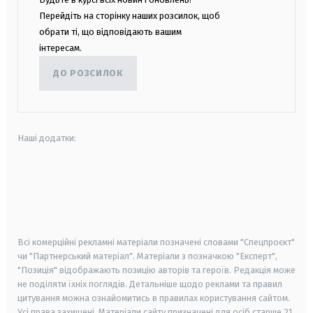
Перейдіть на сторінку наших розсилок, щоб
обрати ті, що відповідають вашим
інтересам.
ДО РОЗСИЛОК
Наші додатки:
android
apple
smart tv
samsung smart tv
Всі комерційні рекламні матеріали позначені словами "Спецпроєкт"
чи "Партнерський матеріал". Матеріали з позначкою "Експерт",
"Позиція" відображають позицію авторів та героїв. Редакція може
не поділяти їхніх поглядів. Детальніше щодо реклами та правил
цитування можна ознайомитись в правилах користування сайтом.
Усі права захищені.
Матеріали сайту призначені для осіб старше
21