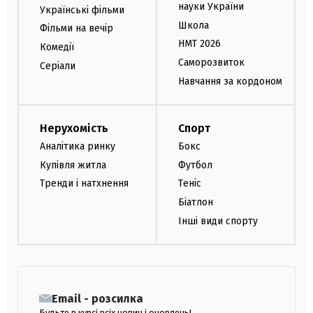
науки України
Українські фільми
Школа
Фільми на вечір
НМТ 2026
Комедії
Саморозвиток
Серіали
Навчання за кордоном
Нерухомість
Спорт
Аналітика ринку
Бокс
Купівля житла
Футбол
Тренди і натхнення
Теніс
Біатлон
Інші види спорту
Email - розсилка
Будьте в курсі всіх новин і оновлень!