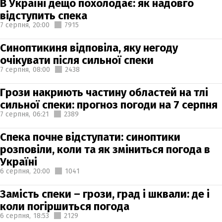
В Україні дещо похолодає: як надовго
відступить спека
7 серпня,
20:00
7915
Синоптикиня відповіла, яку негоду
очікувати після сильної спеки
7 серпня,
08:00
2438
Грози накриють частину областей на тлі
сильної спеки: прогноз погоди на 7 серпня
7 серпня,
06:21
2389
Спека почне відступати: синоптики
розповіли, коли та як зміниться погода в
Україні
6 серпня,
20:00
1041
Замість спеки – грози, град і шквали: де і
коли погіршиться погода
6 серпня,
18:53
2129