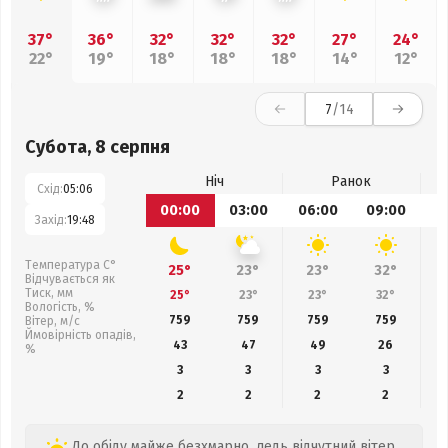
37°
36°
32°
32°
32°
27°
24°
22°
19°
18°
18°
18°
14°
12°
7
/14
Субота, 8 серпня
Ніч
Ранок
Схід:
05:06
00:00
03:00
06:00
09:00
1
Захід:
19:48
Температура С°
25°
23°
23°
32°
Відчувається як
Тиск, мм
25°
23°
23°
32°
Вологість, %
759
759
759
759
Вітер, м/с
Ймовірність опадів,
43
47
49
26
%
3
3
3
3
2
2
2
2
До обіду майже безхмарно, ледь відчутний вітер