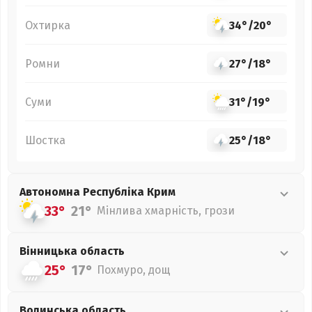
Охтирка
34°
/
20°
Ромни
27°
/
18°
Суми
31°
/
19°
Шостка
25°
/
18°
Автономна Республіка Крим
33°
21°
Мінлива хмарність, грози
Вінницька
область
25°
17°
Похмуро, дощ
Волинська
область