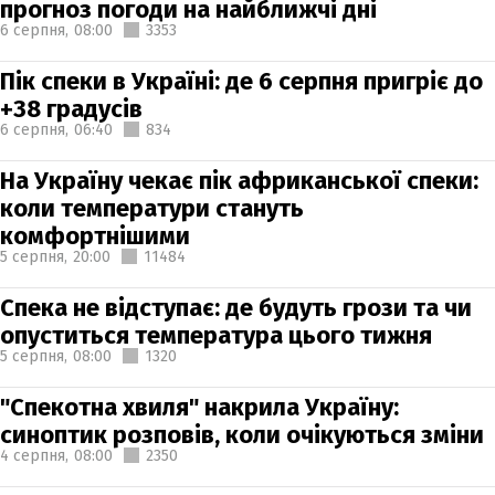
прогноз погоди на найближчі дні
6 серпня,
08:00
3353
Пік спеки в Україні: де 6 серпня пригріє до
+38 градусів
6 серпня,
06:40
834
На Україну чекає пік африканської спеки:
коли температури стануть
комфортнішими
5 серпня,
20:00
11484
Спека не відступає: де будуть грози та чи
опуститься температура цього тижня
5 серпня,
08:00
1320
"Спекотна хвиля" накрила Україну:
синоптик розповів, коли очікуються зміни
4 серпня,
08:00
2350