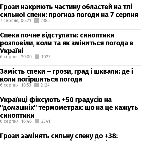
Грози накриють частину областей на тлі
сильної спеки: прогноз погоди на 7 серпня
7 серпня,
06:21
2385
Спека почне відступати: синоптики
розповіли, коли та як зміниться погода в
Україні
6 серпня,
20:00
1027
Замість спеки – грози, град і шквали: де і
коли погіршиться погода
6 серпня,
18:53
2124
Українці фіксують +50 градусів на
"домашніх" термометрах: що на це кажуть
синоптики
6 серпня,
16:46
2341
Грози замінять сильну спеку до +38: