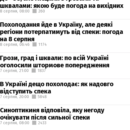
шквалами: якою буде погода на вихідних
8 серпня,
08:00
260
Похолодання йде в Україну, але деякі
регіони потерпатимуть від спеки: погода
на 8 серпня
8 серпня,
06:46
1174
Грози, град і шквали: по всій Україні
оголосили штормове попередження
7 серпня,
21:00
1837
В Україні дещо похолодає: як надовго
відступить спека
7 серпня,
20:00
5848
Синоптикиня відповіла, яку негоду
очікувати після сильної спеки
7 серпня,
08:00
2433