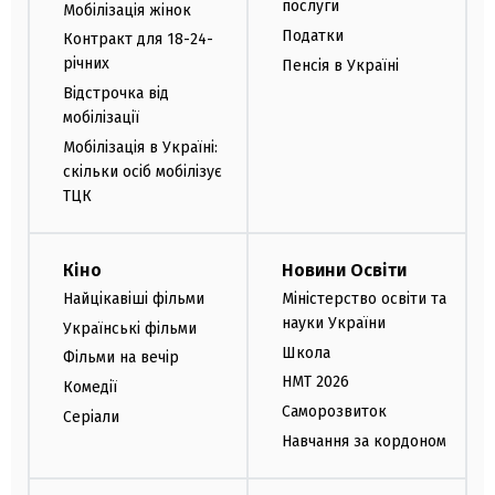
послуги
Мобілізація жінок
Податки
Контракт для 18-24-
річних
Пенсія в Україні
Відстрочка від
мобілізації
Мобілізація в Україні:
скільки осіб мобілізує
ТЦК
Кіно
Новини Освіти
Найцікавіші фільми
Міністерство освіти та
науки України
Українські фільми
Школа
Фільми на вечір
НМТ 2026
Комедії
Саморозвиток
Серіали
Навчання за кордоном