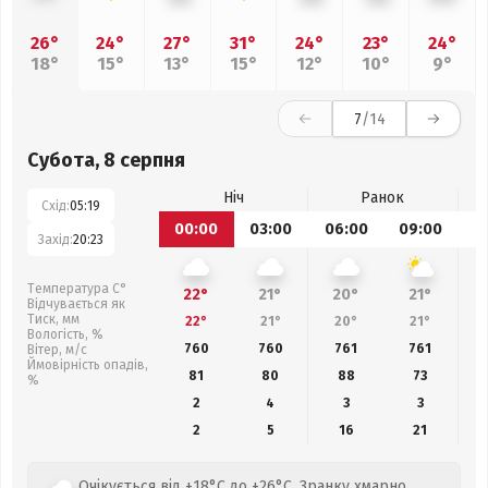
26°
24°
27°
31°
24°
23°
24°
18°
15°
13°
15°
12°
10°
9°
7
/14
Субота, 8 серпня
Ніч
Ранок
Схід:
05:19
00:00
03:00
06:00
09:00
1
Захід:
20:23
Температура С°
22°
21°
20°
21°
Відчувається як
Тиск, мм
22°
21°
20°
21°
Вологість, %
760
760
761
761
Вітер, м/с
Ймовірність опадів,
81
80
88
73
%
2
4
3
3
2
5
16
21
Очікується від +18°C до +26°C. Зранку хмарно,