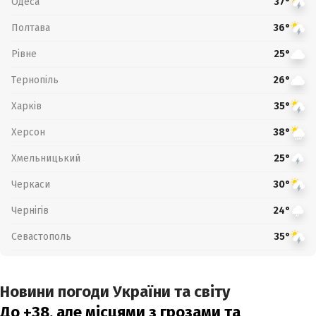
Одеса
37°
Полтава
36°
Рівне
25°
Тернопіль
26°
Харків
35°
Херсон
38°
Хмельницький
25°
Черкаси
30°
Чернігів
24°
Севастополь
35°
Новини погоди України та світу
До +38, але місцями з грозами та