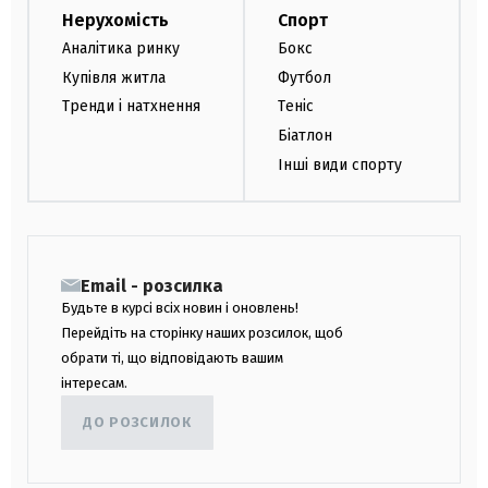
Нерухомість
Спорт
Аналітика ринку
Бокс
Купівля житла
Футбол
Тренди і натхнення
Теніс
Біатлон
Інші види спорту
Email - розсилка
Будьте в курсі всіх новин і оновлень!
Перейдіть на сторінку наших розсилок, щоб
обрати ті, що відповідають вашим
інтересам.
ДО РОЗСИЛОК