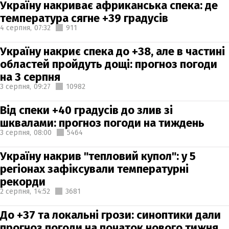
Україну накриває африканська спека: де
температура сягне +39 градусів
4 серпня,
07:32
911
Україну накриє спека до +38, але в частині
областей пройдуть дощі: прогноз погоди
на 3 серпня
3 серпня,
09:27
10982
Від спеки +40 градусів до злив зі
шквалами: прогноз погоди на тиждень
3 серпня,
08:00
5464
Україну накрив "тепловий купол": у 5
регіонах зафіксували температурні
рекорди
2 серпня,
14:52
3681
До +37 та локальні грози: синоптики дали
прогноз погоди на початок нового тижня