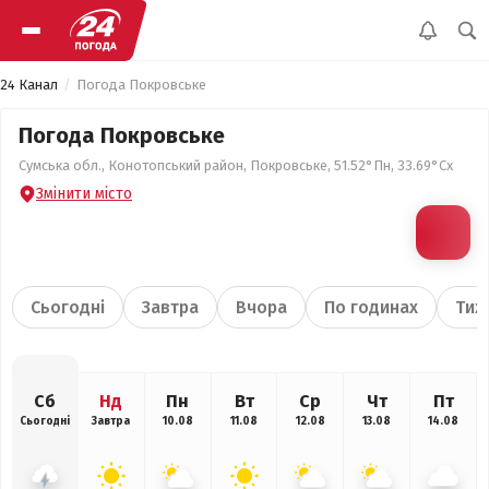
24 Канал
Погода Покровське
Погода Покровське
Сумська обл., Конотопський район, Покровське, 51.52°Пн, 33.69°Сх
Змінити місто
Сьогодні
Завтра
Вчора
По годинах
Тиж
Сб
Нд
Пн
Вт
Ср
Чт
Пт
Сьогодні
Завтра
10.08
11.08
12.08
13.08
14.08