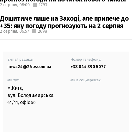
2 серпня,
08:00
1793
Дощитиме лише на Заході, але припече до
+35: яку погоду прогнозують на 2 серпня
2 серпня,
06:57
2698
E-mail редакції
Номер телефону:
news24@24tv.com.ua
+38 044 390 5077
Ми тут:
Ми в соцмережах:
м.Київ
,
вул. Володимирська
офіс
61/11,
50