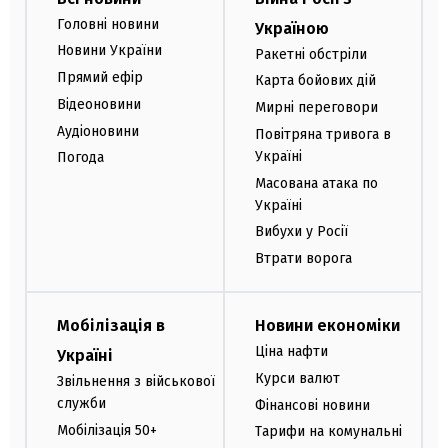
Головні новини
Україною
Новини України
Ракетні обстріли
Прямий ефір
Карта бойових дій
Відеоновини
Мирні переговори
Аудіоновини
Повітряна тривога в
Україні
Погода
Масована атака по
Україні
Вибухи у Росії
Втрати ворога
Мобілізація в
Новини економіки
Ціна нафти
Україні
Курси валют
Звільнення з військової
служби
Фінансові новини
Мобілізація 50+
Тарифи на комунальні