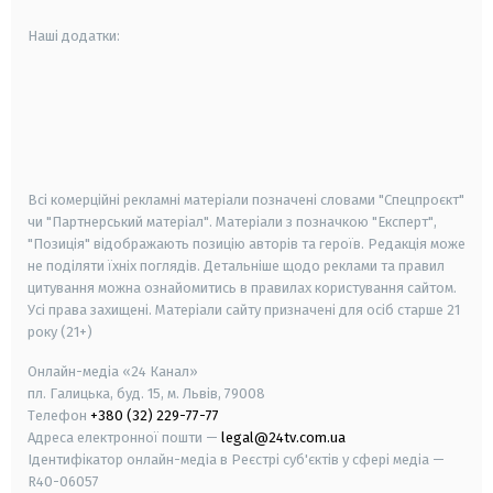
Наші додатки:
android
apple
smart tv
samsung smart tv
Всі комерційні рекламні матеріали позначені словами "Спецпроєкт"
чи "Партнерський матеріал". Матеріали з позначкою "Експерт",
"Позиція" відображають позицію авторів та героїв. Редакція може
не поділяти їхніх поглядів. Детальніше щодо реклами та правил
цитування можна ознайомитись в правилах користування сайтом.
Усі права захищені.
Матеріали сайту призначені для осіб старше
21
року (21+)
Онлайн-медіа «24 Канал»
пл. Галицька, буд. 15, м. Львів, 79008
Телефон
+380 (32) 229-77-77
Адреса електронної пошти —
legal@24tv.com.ua
Ідентифікатор онлайн-медіа в Реєстрі суб'єктів у сфері медіа —
R40-06057