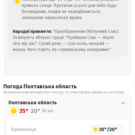
прямого сонця. Протягом усього дня небо буде
безхмарним, опадів не передбачається,
залишаємо парасольку вдома.
Народні прикмети:
"Преображення (Яблучний Спас).
Освячують яблука і груші. "Прийшов Спас — пішло
літо від нас". Сухий день — суха осінь, мокрий —
мокра. Ночі стають по-справжньому холодними."
Погода Полтавська
область
Актуальна інформація про погоду та атмосферні умови на сьогодні
Полтавська
область
35°
20°
Ясно
Кременчук
35°
/
20°