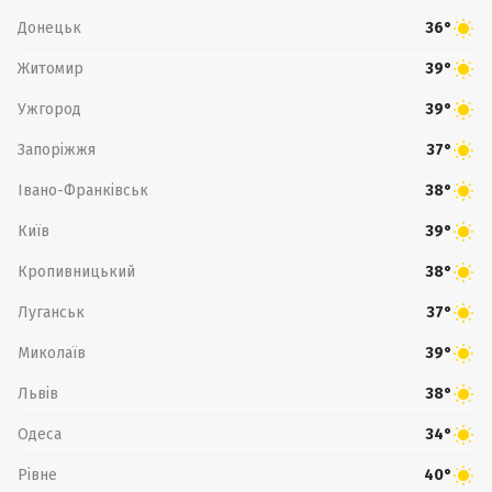
Донецьк
36°
Житомир
39°
Ужгород
39°
Запоріжжя
37°
Івано-Франківськ
38°
Київ
39°
Кропивницький
38°
Луганськ
37°
Миколаїв
39°
Львів
38°
Одеса
34°
Рівне
40°