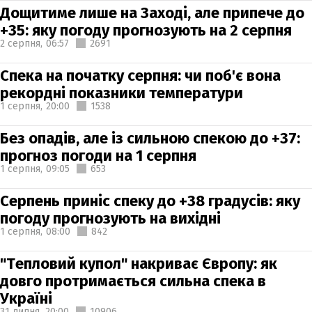
Дощитиме лише на Заході, але припече до
+35: яку погоду прогнозують на 2 серпня
2 серпня,
06:57
2691
Спека на початку серпня: чи поб'є вона
рекордні показники температури
1 серпня,
20:00
1538
Без опадів, але із сильною спекою до +37:
прогноз погоди на 1 серпня
1 серпня,
09:05
653
Серпень приніс спеку до +38 градусів: яку
погоду прогнозують на вихідні
1 серпня,
08:00
842
"Тепловий купол" накриває Європу: як
довго протримається сильна спека в
Україні
31 липня,
20:00
10906