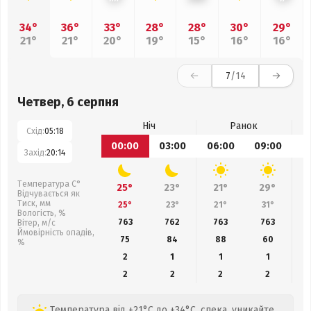
34°
36°
33°
28°
28°
30°
29°
21°
21°
20°
19°
15°
16°
16°
7
/14
Четвер, 6 серпня
Ніч
Ранок
Схід:
05:18
00:00
03:00
06:00
09:00
1
Захід:
20:14
Температура С°
25°
23°
21°
29°
Відчувається як
Тиск, мм
25°
23°
21°
31°
Вологість, %
763
762
763
763
Вітер, м/с
Ймовірність опадів,
75
84
88
60
%
2
1
1
1
2
2
2
2
Температура від +21°C до +34°C, спека, уникайте