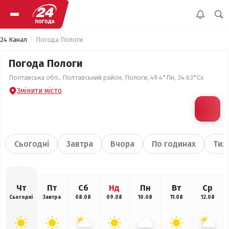
24 Канал
Погода Пологи
Погода Пологи
Полтавська обл., Полтавський район, Пологи, 49.4°Пн, 34.63°Сх
Змінити місто
Сьогодні
Завтра
Вчора
По годинах
Тиж
Чт
Пт
Сб
Нд
Пн
Вт
Ср
Сьогодні
Завтра
08.08
09.08
10.08
11.08
12.08