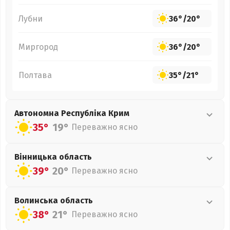
Лубни
36°
/
20°
Миргород
36°
/
20°
Полтава
35°
/
21°
Автономна Республіка Крим
35°
19°
Переважно ясно
Вінницька
область
39°
20°
Переважно ясно
Волинська
область
38°
21°
Переважно ясно