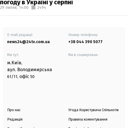
погоду в Україні у серпні
29 липня,
14:00
2494
E-mail редакції
Номер телефону:
news24@24tv.com.ua
+38 044 390 5077
Ми тут:
Ми в соцмережах:
м.Київ
,
вул. Володимирська
офіс
61/11,
50
Про нас
Угода Користувача Спільноти
Редакція
Правила коментування