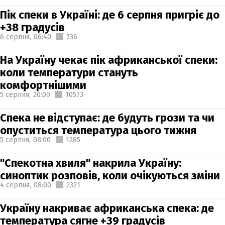
Пік спеки в Україні: де 6 серпня пригріє до
+38 градусів
6 серпня,
06:40
736
На Україну чекає пік африканської спеки:
коли температури стануть
комфортнішими
5 серпня,
20:00
10573
Спека не відступає: де будуть грози та чи
опуститься температура цього тижня
5 серпня,
08:00
1285
"Спекотна хвиля" накрила Україну:
синоптик розповів, коли очікуються зміни
4 серпня,
08:00
2321
Україну накриває африканська спека: де
температура сягне +39 градусів