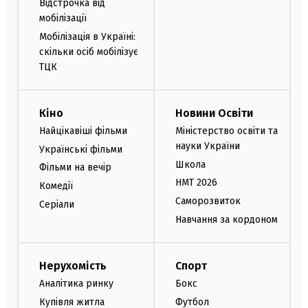
Відстрочка від
мобілізації
Мобілізація в Україні:
скільки осіб мобілізує
ТЦК
Кіно
Новини Освіти
Найцікавіші фільми
Міністерство освіти та
науки України
Українські фільми
Школа
Фільми на вечір
НМТ 2026
Комедії
Саморозвиток
Серіали
Навчання за кордоном
Нерухомість
Спорт
Аналітика ринку
Бокс
Купівля житла
Футбол