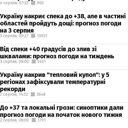
4 серпня,
07:32
900
Україну накриє спека до +38, але в частині
областей пройдуть дощі: прогноз погоди
на 3 серпня
3 серпня,
09:27
10931
Від спеки +40 градусів до злив зі
шквалами: прогноз погоди на тиждень
3 серпня,
08:00
5451
Україну накрив "тепловий купол": у 5
регіонах зафіксували температурні
рекорди
2 серпня,
14:52
3648
До +37 та локальні грози: синоптики дали
прогноз погоди на початок нового тижня
2 серпня,
08:00
1791