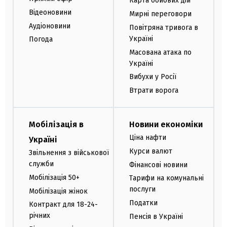
Карта бойових дій
Відеоновини
Мирні переговори
Аудіоновини
Повітряна тривога в
Україні
Погода
Масована атака по
Україні
Вибухи у Росії
Втрати ворога
Мобілізація в
Новини економіки
Ціна нафти
Україні
Курси валют
Звільнення з військової
служби
Фінансові новини
Мобілізація 50+
Тарифи на комунальні
послуги
Мобілізація жінок
Податки
Контракт для 18-24-
річних
Пенсія в Україні