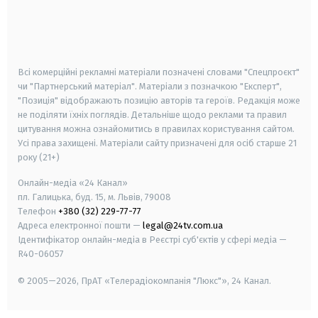
android
apple
smart tv
samsung smart tv
Всі комерційні рекламні матеріали позначені словами "Спецпроєкт"
чи "Партнерський матеріал". Матеріали з позначкою "Експерт",
"Позиція" відображають позицію авторів та героїв. Редакція може
не поділяти їхніх поглядів. Детальніше щодо реклами та правил
цитування можна ознайомитись в правилах користування сайтом.
Усі права захищені.
Матеріали сайту призначені для осіб старше
21
року (21+)
Онлайн-медіа «24 Канал»
пл. Галицька, буд. 15, м. Львів, 79008
Телефон
+380 (32) 229-77-77
Адреса електронної пошти —
legal@24tv.com.ua
Ідентифікатор онлайн-медіа в Реєстрі суб'єктів у сфері медіа —
R40-06057
© 2005—2026,
ПрАТ «Телерадіокомпанія "Люкс"», 24 Канал.