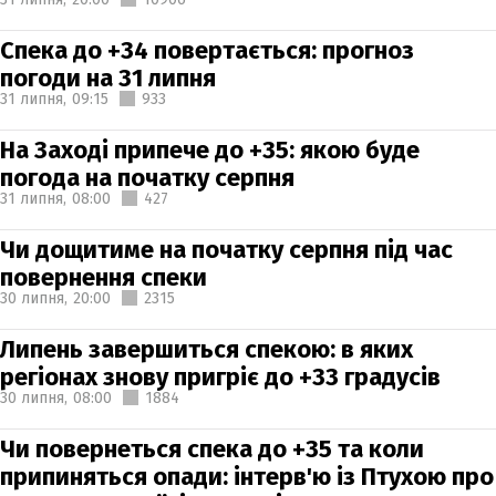
Спека до +34 повертається: прогноз
погоди на 31 липня
31 липня,
09:15
933
На Заході припече до +35: якою буде
погода на початку серпня
31 липня,
08:00
427
Чи дощитиме на початку серпня під час
повернення спеки
30 липня,
20:00
2315
Липень завершиться спекою: в яких
регіонах знову пригріє до +33 градусів
30 липня,
08:00
1884
Чи повернеться спека до +35 та коли
припиняться опади: інтерв'ю із Птухою про