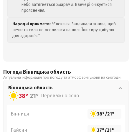
небо затягнеться хмарами. Ввечері очікується
прояснення.
Народні прикмети:
"Євсигнія. Заклинали жнива, щоб
нечиста сила не оселилася на полі. Їли сиру цибулю
для здоров'я."
Погода Вінницька
область
Актуальна інформація про погоду та атмосферні умови на сьогодні
Вінницька
область
38°
21°
Переважно ясно
Вінниця
38°
/
21°
Гайсин
37°
/
21°