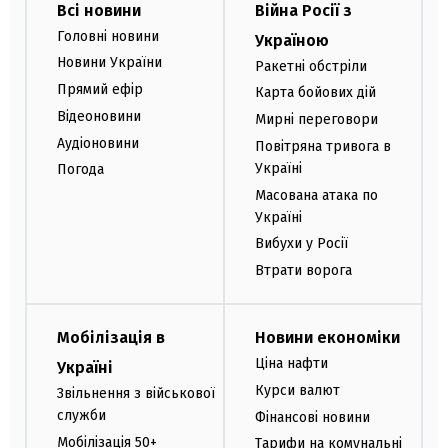
Всі новини
Війна Росії з
Головні новини
Україною
Новини України
Ракетні обстріли
Прямий ефір
Карта бойових дій
Відеоновини
Мирні переговори
Аудіоновини
Повітряна тривога в
Україні
Погода
Масована атака по
Україні
Вибухи у Росії
Втрати ворога
Мобілізація в
Новини економіки
Ціна нафти
Україні
Курси валют
Звільнення з військової
служби
Фінансові новини
Мобілізація 50+
Тарифи на комунальні