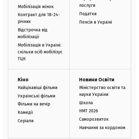
послуги
Мобілізація жінок
Податки
Контракт для 18-24-
річних
Пенсія в Україні
Відстрочка від
мобілізації
Мобілізація в Україні:
скільки осіб мобілізує
ТЦК
Кіно
Новини Освіти
Найцікавіші фільми
Міністерство освіти та
науки України
Українські фільми
Школа
Фільми на вечір
НМТ 2026
Комедії
Саморозвиток
Серіали
Навчання за кордоном