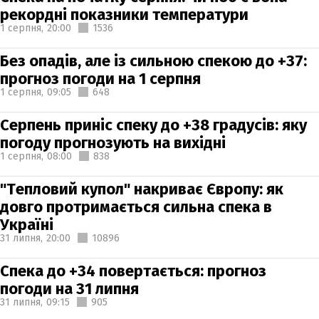
рекордні показники температури
1 серпня,
20:00
1536
Без опадів, але із сильною спекою до +37:
прогноз погоди на 1 серпня
1 серпня,
09:05
648
Серпень приніс спеку до +38 градусів: яку
погоду прогнозують на вихідні
1 серпня,
08:00
838
"Тепловий купол" накриває Європу: як
довго протримається сильна спека в
Україні
31 липня,
20:00
10896
Спека до +34 повертається: прогноз
погоди на 31 липня
31 липня,
09:15
905