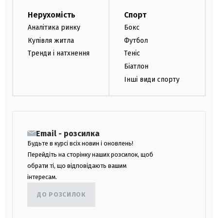
Нерухомість
Спорт
Аналітика ринку
Бокс
Купівля житла
Футбол
Тренди і натхнення
Теніс
Біатлон
Інші види спорту
Email - розсилка
Будьте в курсі всіх новин і оновлень!
Перейдіть на сторінку наших розсилок, щоб
обрати ті, що відповідають вашим
інтересам.
ДО РОЗСИЛОК