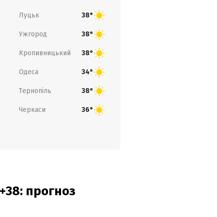
Луцьк
38°
Ужгород
38°
Кропивницький
38°
Одеса
34°
Тернопіль
38°
Черкаси
36°
+38: прогноз