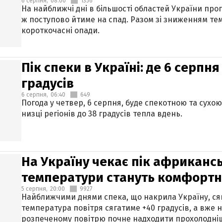
6 серпня,
08:00
1356
На найближчі дні в більшості областей України про
ж поступово йтиме на спад. Разом зі зниженням те
короткочасні опади.
Пік спеки в Україні: де 6 серпня
градусів
6 серпня,
06:40
649
Погода у четвер, 6 серпня, буде спекотною та сухо
низці регіонів до 38 градусів тепла вдень.
На Україну чекає пік африкансь
температури стануть комфорт
5 серпня,
20:00
9927
Найближчими днями спека, що накрила Україну, сяг
температура повітря сягатиме +40 градусів, а вже 
розпеченому повітрю почне надходити прохолодніш