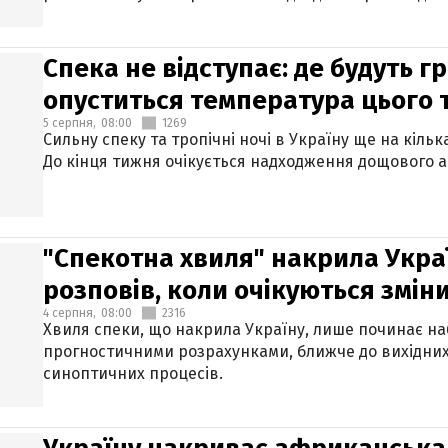
Спека не відступає: де будуть г
опуститься температура цього
5 серпня,
08:00
1269
Сильну спеку та тропічні ночі в Україну ще на кіль
До кінця тижня очікується надходження дощового 
"Спекотна хвиля" накрила Укра
розповів, коли очікуються змін
4 серпня,
08:00
2316
Хвиля спеки, що накрила Україну, лише починає на
прогностичними розрахунками, ближче до вихідни
синоптичних процесів.