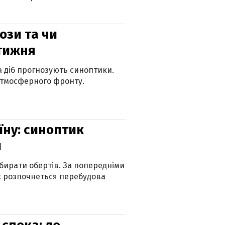
рози та чи
 тижня
ка діб прогнозують синоптики.
атмосферного фронту.
їну: синоптик
и
бирати обертів. За попередніми
х розпочнеться перебудова