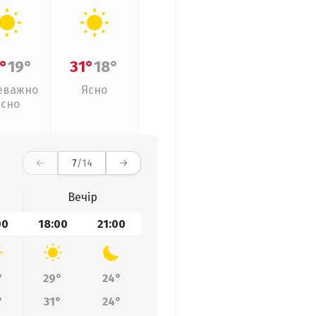
°
19°
31°
18°
еважно
Ясно
ясно
7
/14
Вечір
00
18:00
21:00
°
29°
24°
°
31°
24°