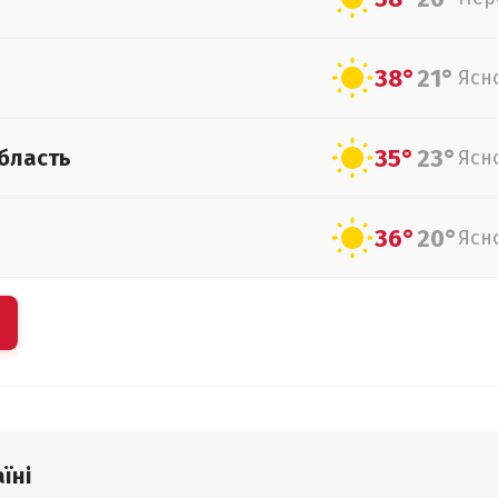
38°
21°
Ясн
35°
23°
бласть
Ясн
36°
20°
Ясн
їні