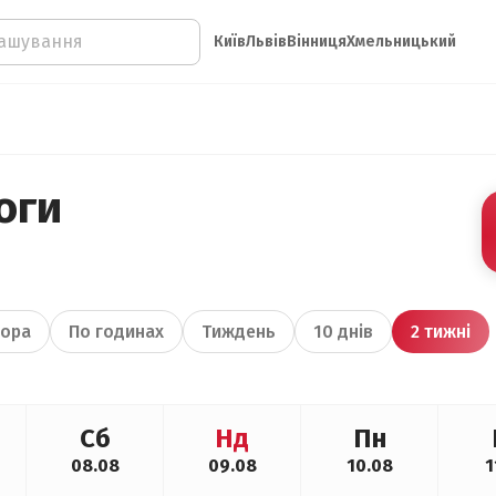
Київ
Львів
Вінниця
Хмельницький
оги
ора
По годинах
Тиждень
10 днів
2 тижні
Сб
Нд
Пн
08.08
09.08
10.08
1