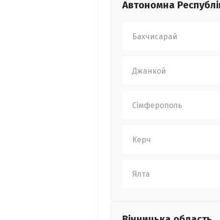
Автономна Республі
Бахчисарай
Джанкой
Сімферополь
Керч
Ялта
Вінницька
область