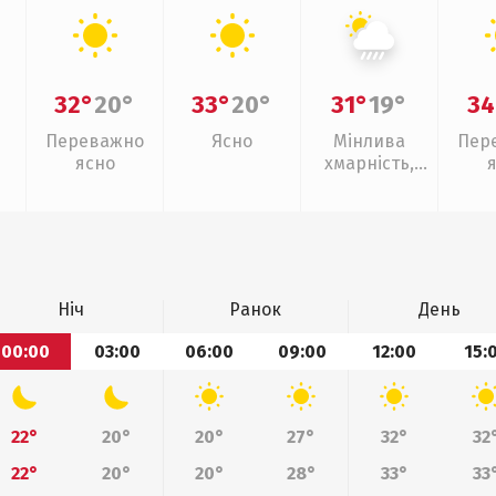
32°
20°
33°
20°
31°
19°
34
Переважно
Ясно
Мінлива
Пер
ясно
хмарність,
зливи
Ніч
Ранок
День
00:00
03:00
06:00
09:00
12:00
15:
22°
20°
20°
27°
32°
32
22°
20°
20°
28°
33°
33