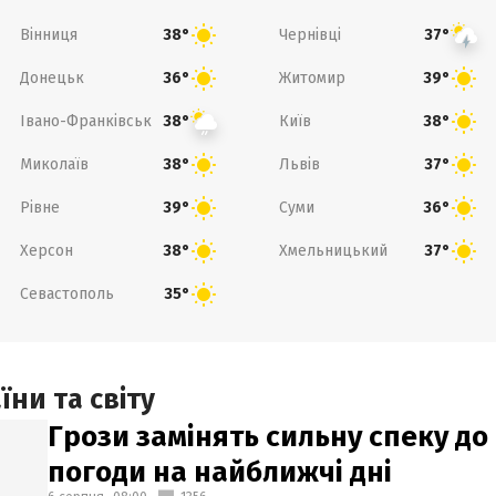
Вінниця
Чернівці
38°
37°
Донецьк
Житомир
36°
39°
Івано-Франківськ
Київ
38°
38°
Миколаїв
Львів
38°
37°
Рівне
Суми
39°
36°
Херсон
Хмельницький
38°
37°
Севастополь
35°
ни та світу
Грози замінять сильну спеку до 
погоди на найближчі дні