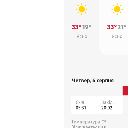
33°
19°
33°
21°
Ясно
Ясно
Четвер, 6 серпня
Схід:
Захід:
05:31
20:02
Температура С°
Відчувається як