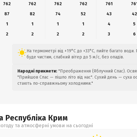
762
762
762
762
761
76
87
82
74
52
43
42
1
1
1
1
4
5
2
2
2
2
3
6
На термометрі від +19°C до +33°C, пийте багато води.
буде чистим, слабкий вітер до 5 м/с, без опадів.
Народні прикмети:
"Преображення (Яблучний Спас). Освяч
"Прийшов Спас — пішло літо від нас". Сухий день — суха о
стають по-справжньому холодними."
а Республіка Крим
огоду та атмосферні умови на сьогодні