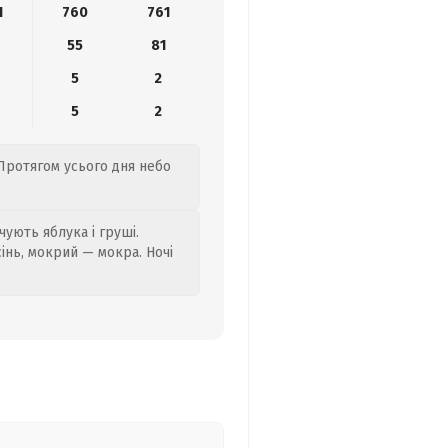
1
760
761
55
81
5
2
5
2
 Протягом усього дня небо
ують яблука і груші.
сінь, мокрий — мокра. Ночі