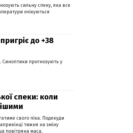
гнозують сильну спеку, яка все
мператури очікуються
 пригріє до +38
ю. Синоптики прогнозують у
кої спеки: коли
нішими
атиме свого піка. Подекуди
наприкінці тижня на зміну
а повітряна маса.