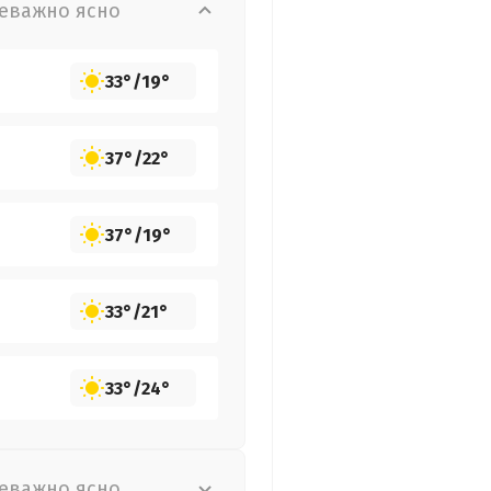
еважно ясно
33°
/
19°
37°
/
22°
37°
/
19°
33°
/
21°
33°
/
24°
еважно ясно