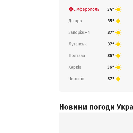
Сімферополь
34°
Дніпро
35°
Запоріжжя
37°
Луганськ
37°
Полтава
35°
Харків
36°
Чернігів
37°
Новини погоди Украї