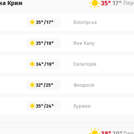
35°
17°
ка Крим
Пер
35°
/
17°
Білогірськ
35°
/
19°
Яни Капу
34°
/
19°
Євпаторія
32°
/
25°
Феодосія
35°
/
24°
Курман
38°
20°
Пер