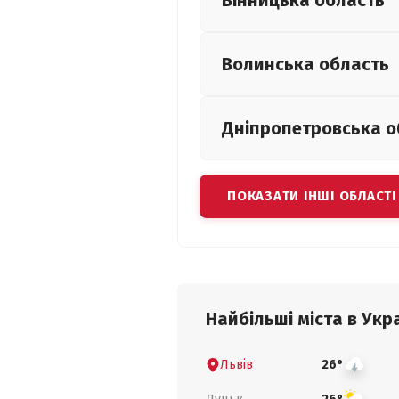
Вінницька
область
Волинська
область
Дніпропетровська
о
ПОКАЗАТИ ІНШІ ОБЛАСТІ
Найбільші міста в Укра
Львів
26°