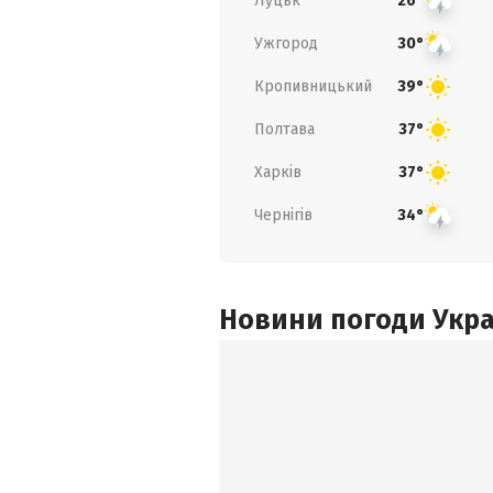
Луцьк
26°
Ужгород
30°
Кропивницький
39°
Полтава
37°
Харків
37°
Чернігів
34°
Новини погоди Украї