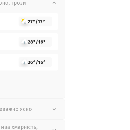
рно, грози
27°
/
17°
28°
/
16°
26°
/
16°
еважно ясно
лива хмарність,