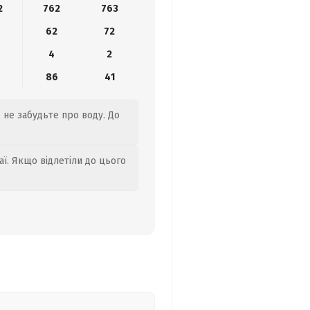
2
762
763
62
72
4
2
86
41
, не забудьте про воду. До
аї. Якщо відлетіли до цього