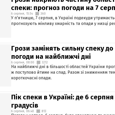
спеки: прогноз погоди на 7 сер
6 серпня,
15:54
360
У п'ятницю, 7 серпня, в Україні подекуди утримаєт
прогнозують мінливу хмарність та опади у низці рег
Грози замінять сильну спеку до 
погоди на найближчі дні
6 серпня,
08:00
3212
На найближчі дні в більшості областей України про
ж поступово йтиме на спад. Разом зі зниженням те
короткочасні опади.
Пік спеки в Україні: де 6 серпня
градусів
6 серпня,
06:40
813