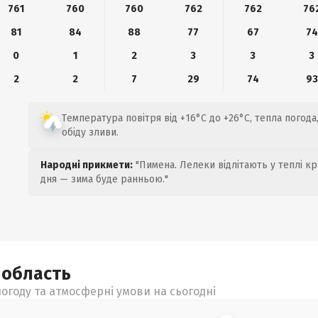
761
760
760
762
762
76
81
84
88
77
67
74
0
1
2
3
3
3
2
2
7
29
74
93
Температура повітря від +16°C до +26°C, тепла погода
обіду зливи.
Народні прикмети:
"Пимена. Лелеки відлітають у теплі кр
дня — зима буде ранньою."
а
область
огоду та атмосферні умови на сьогодні