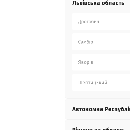
Львівська
область
Дрогобич
Самбір
Яворів
Шептицький
Автономна Республі