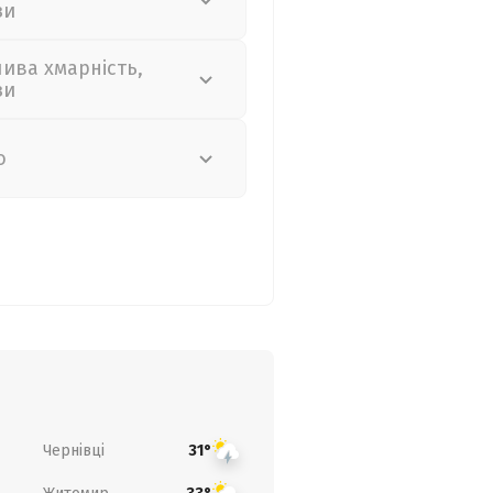
зи
лива хмарність,
зи
о
Чернівці
31°