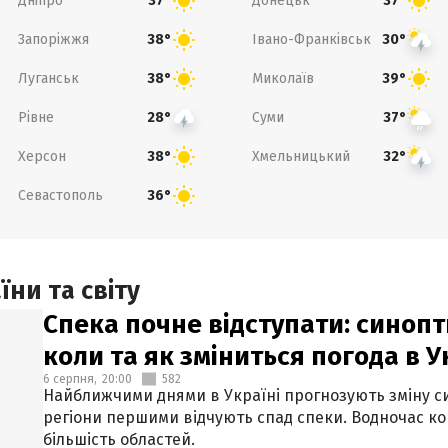
Дніпро
Донецьк
37°
37°
Запоріжжя
Івано-Франківськ
38°
30°
Луганськ
Миколаїв
38°
39°
Рівне
Суми
28°
37°
Херсон
Хмельницький
38°
32°
Севастополь
36°
ни та світу
Спека почне відступати: синопт
коли та як зміниться погода в У
6 серпня,
20:00
582
Найближчими днями в Україні прогнозують зміну син
регіони першими відчують спад спеки. Водночас к
більшість областей.