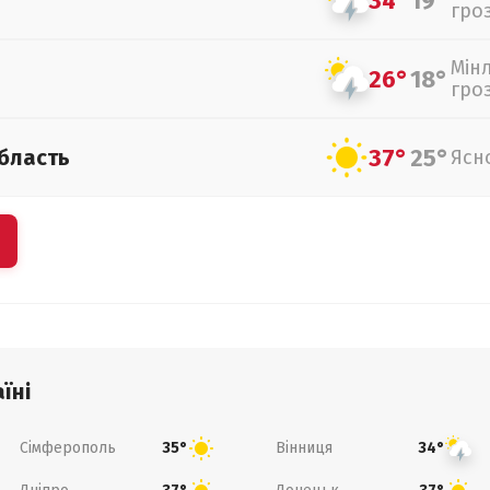
34°
19°
гро
Мін
26°
18°
гро
37°
25°
бласть
Ясн
їні
Сімферополь
Вінниця
35°
34°