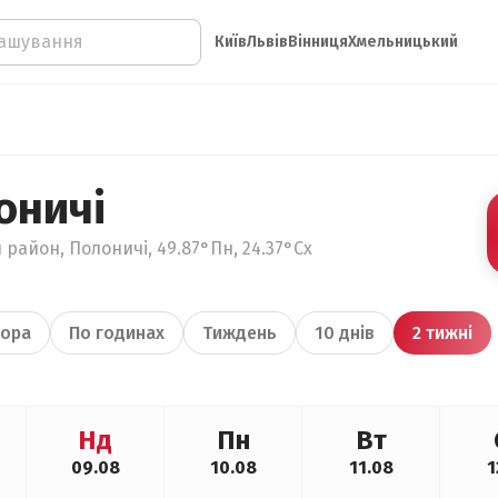
Київ
Львів
Вінниця
Хмельницький
оничі
 район, Полоничі, 49.87°Пн, 24.37°Сх
ора
По годинах
Тиждень
10 днів
2 тижні
Нд
Пн
Вт
09.08
10.08
11.08
1