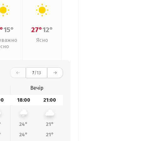
°
15°
27°
12°
еважно
Ясно
ясно
7
/13
Вечір
00
18:00
21:00
°
24°
21°
°
24°
21°