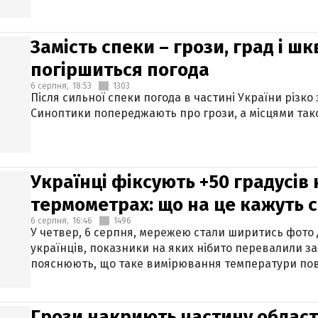
Замість спеки – грози, град і шк
погіршиться погода
6 серпня,
18:53
1303
Після сильної спеки погода в частині України різко
Синоптики попереджають про грози, а місцями тако
Українці фіксують +50 градусів
термометрах: що на це кажуть 
6 серпня,
16:46
1496
У четвер, 6 серпня, мережею стали ширитись фото
українців, показники на яких нібито перевалили за
пояснюють, що таке вимірювання температури пов
Грози накриють частину областе