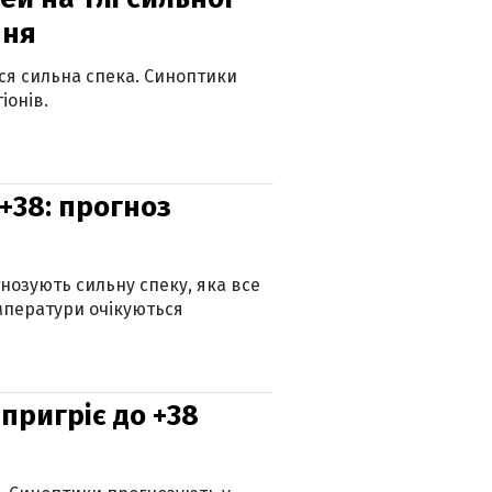
пня
ься сильна спека. Синоптики
іонів.
+38: прогноз
гнозують сильну спеку, яка все
мператури очікуються
 пригріє до +38