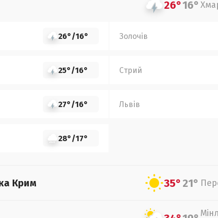
26°
16°
Хма
26°
/
16°
Золочів
25°
/
16°
Стрий
27°
/
16°
Львів
28°
/
17°
35°
21°
ка Крим
Пер
Мін