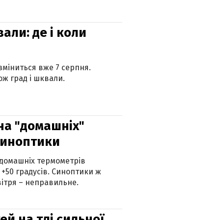
вали: де і коли
 зміниться вже 7 серпня.
ж град і шквали.
 на "домашніх"
синоптики
 домашніх термометрів
 +50 градусів. Синоптики ж
ітря – неправильне.
й на тлі сильної