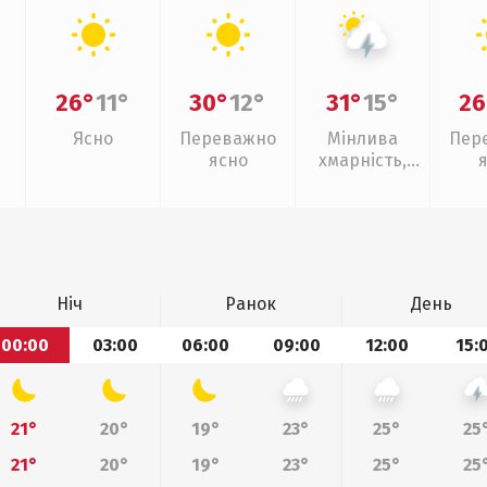
26°
11°
30°
12°
31°
15°
26
Ясно
Переважно
Мінлива
Пер
ясно
хмарність,
грози
Ніч
Ранок
День
00:00
03:00
06:00
09:00
12:00
15:
21°
20°
19°
23°
25°
25
21°
20°
19°
23°
25°
25