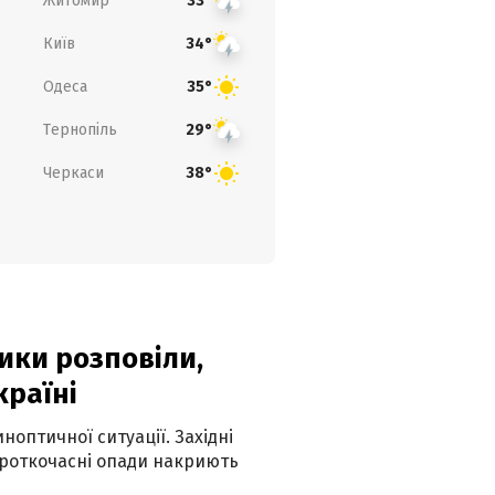
Житомир
33°
Київ
34°
Одеса
35°
Тернопіль
29°
Черкаси
38°
ики розповіли,
країні
оптичної ситуації. Західні
ороткочасні опади накриють