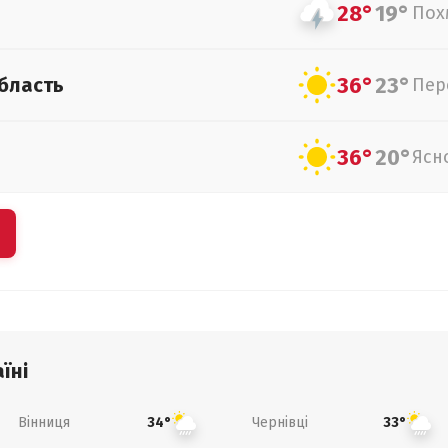
28°
19°
Пох
36°
23°
бласть
Пер
36°
20°
Ясн
їні
Вінниця
Чернівці
34°
33°