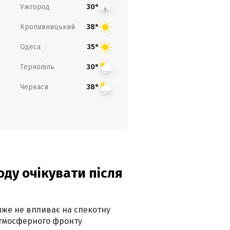
Ужгород
30°
Кропивницький
38°
Одеса
35°
Тернопіль
30°
Черкаси
38°
оду очікувати після
айже не впливає на спекотну
атмосферного фронту