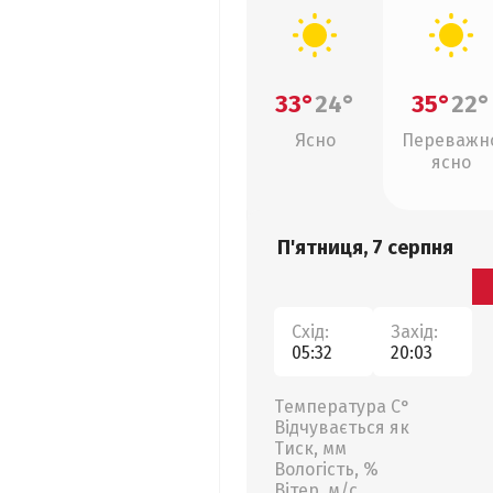
33°
24°
35°
22°
Ясно
Переважн
ясно
П'ятниця, 7 серпня
Схід:
Захід:
05:32
20:03
Температура С°
Відчувається як
Тиск, мм
Вологість, %
Вітер, м/с