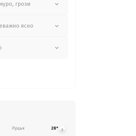
муро, грози
еважно ясно
о
Луцьк
28°