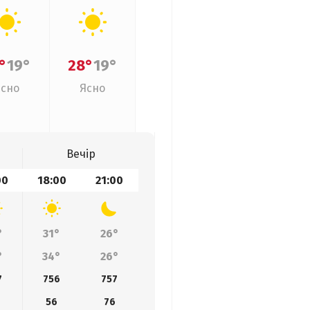
°
19°
28°
19°
Ясно
Ясно
Вечір
00
18:00
21:00
°
31°
26°
°
34°
26°
7
756
757
8
56
76