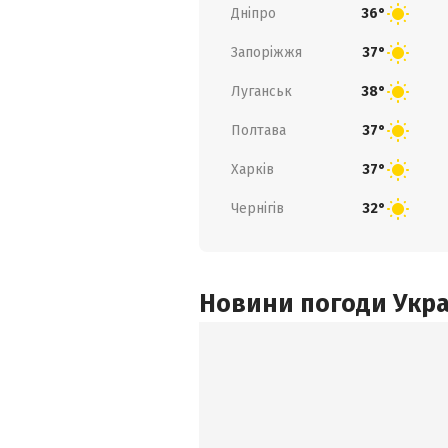
Дніпро
36°
Запоріжжя
37°
Луганськ
38°
Полтава
37°
Харків
37°
Чернігів
32°
Новини погоди Украї