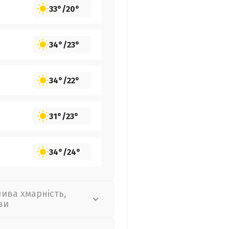
33°
/
20°
34°
/
23°
34°
/
22°
31°
/
23°
34°
/
24°
лива хмарність,
ви