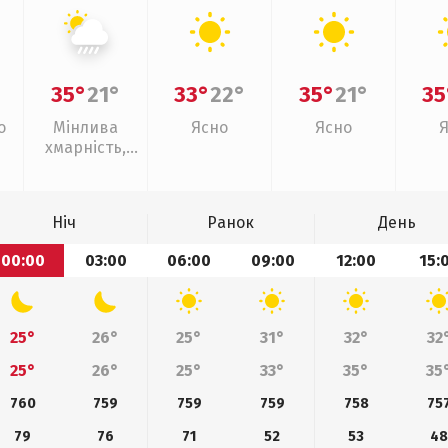
35°
21°
33°
22°
35°
21°
35
о
Мінлива
Ясно
Ясно
хмарність,
зливи
Ніч
Ранок
День
00:00
03:00
06:00
09:00
12:00
15:
25°
26°
25°
31°
32°
32
25°
26°
25°
33°
35°
35
760
759
759
759
758
75
79
76
71
52
53
4