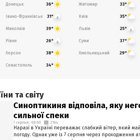
Донецьк
Житомир
36°
33°
Івано-Франківськ
Київ
31°
35°
Миколаїв
Львів
39°
25°
Рівне
Суми
26°
37°
Херсон
Хмельницький
38°
29°
Севастополь
34°
ни та світу
Синоптикиня відповіла, яку нег
сильної спеки
7 серпня,
08:00
2164
Наразі в Україні переважає слабкий вітер, який м
погоду. Однак уже із 7 серпня через проходження 