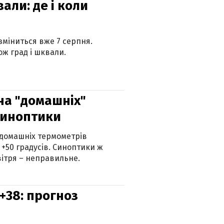
вали: де і коли
 зміниться вже 7 серпня.
ж град і шквали.
 на "домашніх"
синоптики
 домашніх термометрів
 +50 градусів. Синоптики ж
ітря – неправильне.
+38: прогноз