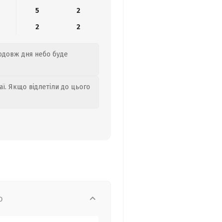
5
2
2
2
родовж дня небо буде
аї. Якщо відлетіли до цього
о