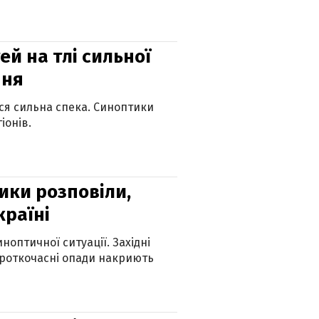
й на тлі сильної
пня
ься сильна спека. Синоптики
іонів.
ики розповіли,
країні
оптичної ситуації. Західні
ороткочасні опади накриють