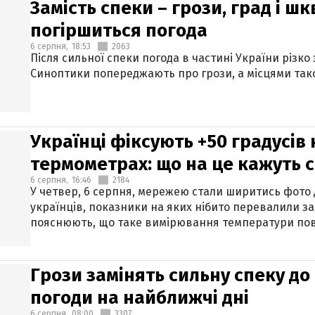
Замість спеки – грози, град і шк
погіршиться погода
6 серпня,
18:53
2063
Після сильної спеки погода в частині України різко
Синоптики попереджають про грози, а місцями тако
Українці фіксують +50 градусів
термометрах: що на це кажуть 
6 серпня,
16:46
2184
У четвер, 6 серпня, мережею стали ширитись фото
українців, показники на яких нібито перевалили за
пояснюють, що таке вимірювання температури пов
Грози замінять сильну спеку до 
погоди на найближчі дні
6 серпня,
08:00
3307