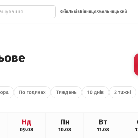
Київ
Львів
Вінниця
Хмельницький
ьове
ора
По годинах
Тиждень
10 днів
2 тижні
Нд
Пн
Вт
09.08
10.08
11.08
1