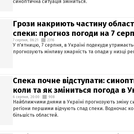
синоптична ситуація зміниться.
Грози накриють частину областе
спеки: прогноз погоди на 7 сер
7 серпня,
06:21
2316
У п'ятницю, 7 серпня, в Україні подекуди утримаєт
прогнозують мінливу хмарність та опади у низці рег
Спека почне відступати: синопт
коли та як зміниться погода в У
6 серпня,
20:00
908
Найближчими днями в Україні прогнозують зміну син
регіони першими відчують спад спеки. Водночас к
більшість областей.