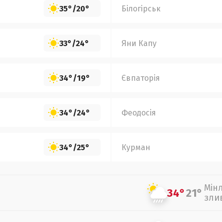
35°
/
20°
Білогірськ
33°
/
24°
Яни Капу
34°
/
19°
Євпаторія
34°
/
24°
Феодосія
34°
/
25°
Курман
Мін
34°
21°
зли