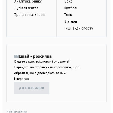
Аналітика ринку
Бокс
Купівля житла
Футбол
Тренди і натхнення
Теніс
Біатлон
Інші види спорту
Email - розсилка
Будьте в курсі всіх новин і оновлень!
Перейдіть на сторінку наших розсилок, щоб
обрати ті, що відповідають вашим
інтересам.
ДО РОЗСИЛОК
Наші додатки: