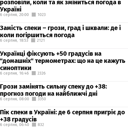
розповіли, коли та як зміниться погода в
Україні
6 серпня,
20:00
1023
Замість спеки – грози, град і шквали: де і
коли погіршиться погода
6 серпня,
18:53
2121
Українці фіксують +50 градусів на
"домашніх" термометрах: що на це кажуть
синоптики
6 серпня,
16:46
2326
Грози замінять сильну спеку до +38:
прогноз погоди на найближчі дні
6 серпня,
08:00
3350
Пік спеки в Україні: де 6 серпня пригріє до
+38 градусів
6 серпня,
06:40
832