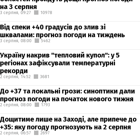
на 3 серпня
3 серпня,
09:27
10978
Від спеки +40 градусів до злив зі
шквалами: прогноз погоди на тиждень
3 серпня,
08:00
5462
Україну накрив "тепловий купол": у 5
регіонах зафіксували температурні
рекорди
2 серпня,
14:52
3681
До +37 та локальні грози: синоптики дали
прогноз погоди на початок нового тижня
2 серпня,
08:00
1793
Дощитиме лише на Заході, але припече до
+35: яку погоду прогнозують на 2 серпня
2 серпня,
06:57
2697