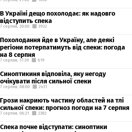
В Україні дещо похолодає: як надовго
відступить спека
7 серпня,
20:00
3932
Похолодання йде в Україну, але деякі
регіони потерпатимуть від спеки: погода
на 8 серпня
7 серпня,
17:39
619
Синоптикиня відповіла, яку негоду
очікувати після сильної спеки
7 серпня,
08:00
2431
Грози накриють частину областей на тлі
сильної спеки: прогноз погоди на 7 серпня
7 серпня,
06:21
2382
Спека почне відступати: синоптики