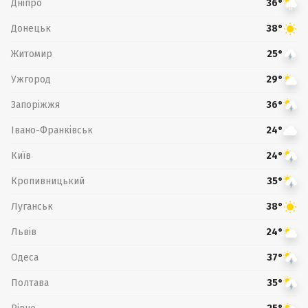
Дніпро
36°
Донецьк
38°
Житомир
25°
Ужгород
29°
Запоріжжя
36°
Івано-Франківськ
24°
Київ
24°
Кропивницький
35°
Луганськ
38°
Львів
24°
Одеса
37°
Полтава
35°