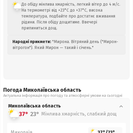
До обіду мінлива хмарність, легкий вітер до 4 м/с.
На термометрі від +23°C до +37°C, висока
температура, подбайте про достатнє вживання
рідини. Після обіду дощитиме. Ввечері
припиниться дощ.
Народні прикмети:
"Мирона. Вітряний день ("Мирон-
вітрогон"). Який Мирон — такий і січень."
Погода Миколаївська
область
Актуальна інформація про погоду та атмосферні умови на сьогодні
Миколаївська
область
37°
23°
Мінлива хмарність, слабкий дощ
Миколаїв
37°
/
23°