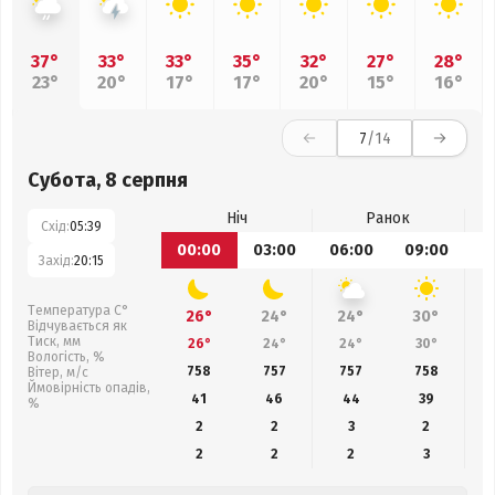
37°
33°
33°
35°
32°
27°
28°
23°
20°
17°
17°
20°
15°
16°
7
/14
Субота, 8 серпня
Ніч
Ранок
Схід:
05:39
00:00
03:00
06:00
09:00
1
Захід:
20:15
Температура С°
26°
24°
24°
30°
Відчувається як
Тиск, мм
26°
24°
24°
30°
Вологість, %
758
757
757
758
Вітер, м/с
Ймовірність опадів,
41
46
44
39
%
2
2
3
2
2
2
2
3