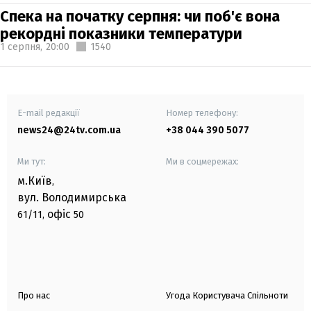
Спека на початку серпня: чи поб'є вона
рекордні показники температури
1 серпня,
20:00
1540
E-mail редакції
Номер телефону:
news24@24tv.com.ua
+38 044 390 5077
Ми тут:
Ми в соцмережах:
м.Київ
,
вул. Володимирська
офіс
61/11,
50
Про нас
Угода Користувача Спільноти