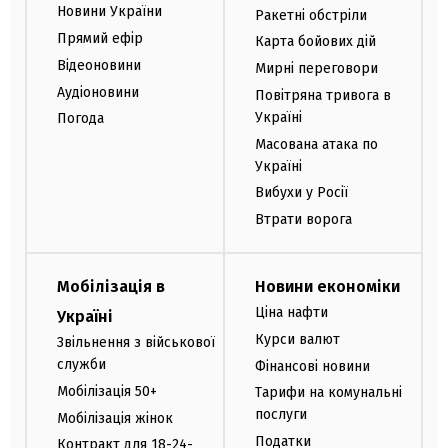
Новини України
Ракетні обстріли
Прямий ефір
Карта бойових дій
Відеоновини
Мирні переговори
Аудіоновини
Повітряна тривога в
Україні
Погода
Масована атака по
Україні
Вибухи у Росії
Втрати ворога
Мобілізація в
Новини економіки
Ціна нафти
Україні
Курси валют
Звільнення з військової
служби
Фінансові новини
Мобілізація 50+
Тарифи на комунальні
послуги
Мобілізація жінок
Податки
Контракт для 18-24-