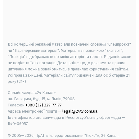
android
apple
smart tv
samsung smart tv
Всі комерційні рекламні матеріали позначені словами "Спецпроєкт"
чи "Партнерський матеріал". Матеріали з позначкою "Експерт",
"Позиція" відображають позицію авторів та героїв. Редакція може
не поділяти їхніх поглядів. Детальніше щодо реклами та правил
цитування можна ознайомитись в правилах користування сайтом.
Усі права захищені.
Матеріали сайту призначені для осіб старше
21
року (21+)
Онлайн-медіа «24 Канал»
пл. Галицька, буд. 15, м. Львів, 79008
Телефон
+380 (32) 229-77-77
Адреса електронної пошти —
legal@24tv.com.ua
Ідентифікатор онлайн-медіа в Реєстрі суб'єктів у сфері медіа —
R40-06057
© 2005—2026,
ПрАТ «Телерадіокомпанія "Люкс"», 24 Канал.