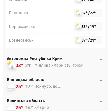
Баштанка
37°
/
22°
Первомайськ
33°
/
19°
Вознесенськ
37°
/
21°
Автономна Республіка Крим
33°
21°
Мінлива хмарність, грози
Вінницька
область
25°
17°
Похмуро, дощ
Волинська
область
25°
14°
Хмарно