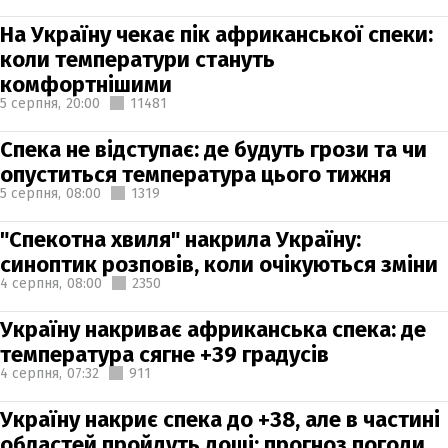
На Україну чекає пік африканської спеки:
коли температури стануть
комфортнішими
5 серпня,
20:00
11481
Спека не відступає: де будуть грози та чи
опуститься температура цього тижня
5 серпня,
08:00
1319
"Спекотна хвиля" накрила Україну:
синоптик розповів, коли очікуються зміни
4 серпня,
08:00
2350
Україну накриває африканська спека: де
температура сягне +39 градусів
4 серпня,
07:32
911
Україну накриє спека до +38, але в частині
областей пройдуть дощі: прогноз погоди