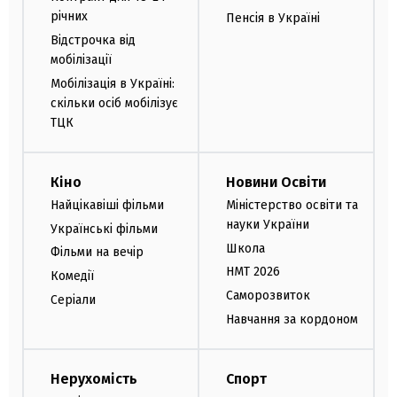
річних
Пенсія в Україні
Відстрочка від
мобілізації
Мобілізація в Україні:
скільки осіб мобілізує
ТЦК
Кіно
Новини Освіти
Найцікавіші фільми
Міністерство освіти та
науки України
Українські фільми
Школа
Фільми на вечір
НМТ 2026
Комедії
Саморозвиток
Серіали
Навчання за кордоном
Нерухомість
Спорт