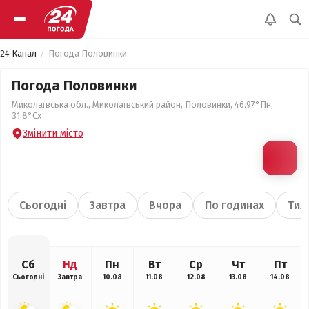
24 Канал
Погода Половинки
Погода Половинки
Миколаївська обл., Миколаївський район, Половинки, 46.97°Пн,
31.8°Сх
Змінити місто
Сьогодні
Завтра
Вчора
По годинах
Тиж
Сб
Нд
Пн
Вт
Ср
Чт
Пт
Сьогодні
Завтра
10.08
11.08
12.08
13.08
14.08