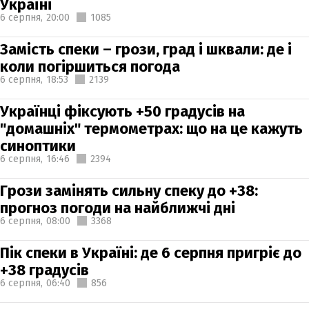
Україні
6 серпня,
20:00
1085
Замість спеки – грози, град і шквали: де і
коли погіршиться погода
6 серпня,
18:53
2139
Українці фіксують +50 градусів на
"домашніх" термометрах: що на це кажуть
синоптики
6 серпня,
16:46
2394
Грози замінять сильну спеку до +38:
прогноз погоди на найближчі дні
6 серпня,
08:00
3368
Пік спеки в Україні: де 6 серпня пригріє до
+38 градусів
6 серпня,
06:40
856