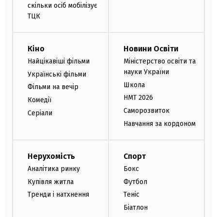
скільки осіб мобілізує
ТЦК
Кіно
Новини Освіти
Найцікавіші фільми
Міністерство освіти та
науки України
Українські фільми
Школа
Фільми на вечір
НМТ 2026
Комедії
Саморозвиток
Серіали
Навчання за кордоном
Нерухомість
Спорт
Аналітика ринку
Бокс
Купівля житла
Футбол
Тренди і натхнення
Теніс
Біатлон