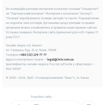
smart tv
samsung smart tv
Всі комерційні рекламні матеріали позначені словами "Спецпроєкт"
чи "Партнерський матеріал". Матеріали з позначкою "Експерт",
"Позиція" відображають позицію авторів та героїв. Редакція може
не поділяти їхніх поглядів. Детальніше щодо реклами та правил
цитування можна ознайомитись в правилах користування сайтом.
Усі права захищені.
Матеріали сайту призначені для осіб старше
21
року (21+)
Онлайн-медіа «24 Канал»
пл. Галицька, буд. 15, м. Львів, 79008
Телефон
+380 (32) 229-77-77
Адреса електронної пошти —
legal@24tv.com.ua
Ідентифікатор онлайн-медіа в Реєстрі суб'єктів у сфері медіа —
R40-06057
© 2005—2026,
ПрАТ «Телерадіокомпанія "Люкс"», 24 Канал.
Розробка сайту
-