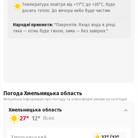
Температура повітря від +11°C до +26°C, буде
досить тепло. До вечора небо буде чистим.
Народні прикмети:
"Лаврентія. Якщо вода в річці
тиха — осінь буде тихою, зима — без завірюх."
Погода Хмельницька
область
Актуальна інформація про погоду та атмосферні умови на сьогодні
Хмельницька
область
27°
12°
Ясно
Хмельницький
27°
/
12°