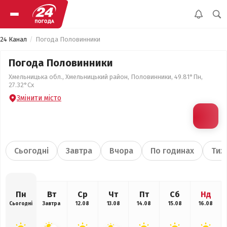
24 Канал
Погода Половинники
Погода Половинники
Хмельницька обл., Хмельницький район, Половинники, 49.81°Пн,
27.32°Сх
Змінити місто
Сьогодні
Завтра
Вчора
По годинах
Тиж
Пн
Вт
Ср
Чт
Пт
Сб
Нд
Сьогодні
Завтра
12.08
13.08
14.08
15.08
16.08