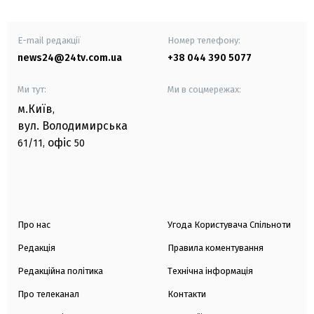
E-mail редакції
Номер телефону:
news24@24tv.com.ua
+38 044 390 5077
Ми тут:
Ми в соцмережах:
м.Київ
,
вул. Володимирська
офіс
61/11,
50
Про нас
Угода Користувача Спільноти
Редакція
Правила коментування
Редакційна політика
Технічна інформація
Про телеканал
Контакти