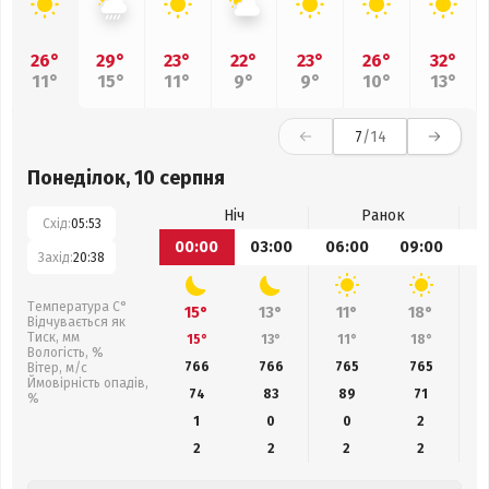
26°
29°
23°
22°
23°
26°
32°
11°
15°
11°
9°
9°
10°
13°
7
/14
Понеділок, 10 серпня
Ніч
Ранок
Схід:
05:53
00:00
03:00
06:00
09:00
1
Захід:
20:38
Температура С°
15°
13°
11°
18°
Відчувається як
Тиск, мм
15°
13°
11°
18°
Вологість, %
766
766
765
765
Вітер, м/с
Ймовірність опадів,
74
83
89
71
%
1
0
0
2
2
2
2
2