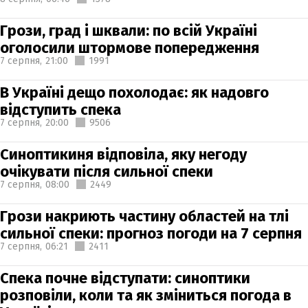
Грози, град і шквали: по всій Україні
оголосили штормове попередження
7 серпня,
21:00
1991
В Україні дещо похолодає: як надовго
відступить спека
7 серпня,
20:00
9506
Синоптикиня відповіла, яку негоду
очікувати після сильної спеки
7 серпня,
08:00
2449
Грози накриють частину областей на тлі
сильної спеки: прогноз погоди на 7 серпня
7 серпня,
06:21
2411
Спека почне відступати: синоптики
розповіли, коли та як зміниться погода в