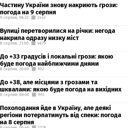
Частину України знову накриють грози:
погода на 9 серпня
9 серпня,
06:33
2442
Вулиці перетворилися на річки: негода
накрила одразу низку міст
8 серпня,
21:00
4879
До +33 градусів і локальні грози: якою
буде погода найближчими днями
8 серпня,
20:00
902
До +38, але місцями з грозами та
шквалами: якою буде погода на вихідних
8 серпня,
08:00
993
Похолодання йде в Україну, але деякі
регіони потерпатимуть від спеки: погода
на 8 серпня
8 серпня,
06:46
1378