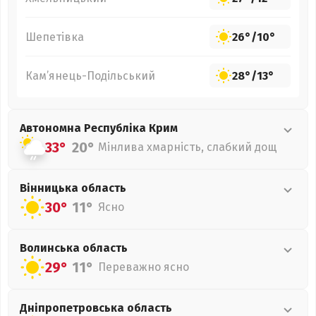
Шепетівка
26°
/
10°
Кам’янець-Подільський
28°
/
13°
Автономна Республіка Крим
33°
20°
Мінлива хмарність, слабкий дощ
Вінницька
область
30°
11°
Ясно
Волинська
область
29°
11°
Переважно ясно
Дніпропетровська
область