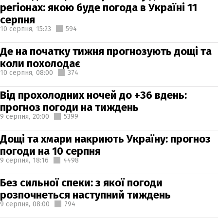
регіонах: якою буде погода в Україні 11
серпня
10 серпня,
15:23
594
Де на початку тижня прогнозують дощі та
коли похолодає
10 серпня,
08:00
374
Від прохолодних ночей до +36 вдень:
прогноз погоди на тиждень
9 серпня,
20:00
5399
Дощі та хмари накриють Україну: прогноз
погоди на 10 серпня
9 серпня,
18:16
4498
Без сильної спеки: з якої погоди
розпочнеться наступний тиждень
9 серпня,
08:00
794