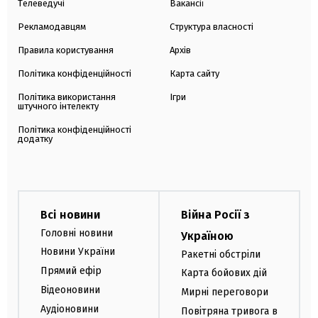
Телеведучі
Вакансії
Рекламодавцям
Структура власності
Правила користування
Архів
Політика конфіденційності
Карта сайту
Політика використання
Ігри
штучного інтелекту
Політика конфіденційності
додатку
Всі новини
Війна Росії з
Головні новини
Україною
Новини України
Ракетні обстріли
Прямий ефір
Карта бойових дій
Відеоновини
Мирні переговори
Аудіоновини
Повітряна тривога в