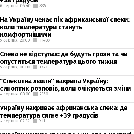
+38 градусів
6 серпня,
06:40
835
На Україну чекає пік африканської спеки:
коли температури стануть
комфортнішими
5 серпня,
20:00
11489
Спека не відступає: де будуть грози та чи
опуститься температура цього тижня
5 серпня,
08:00
1321
"Спекотна хвиля" накрила Україну:
синоптик розповів, коли очікуються зміни
4 серпня,
08:00
2350
Україну накриває африканська спека: де
температура сягне +39 градусів
4 серпня,
07:32
911