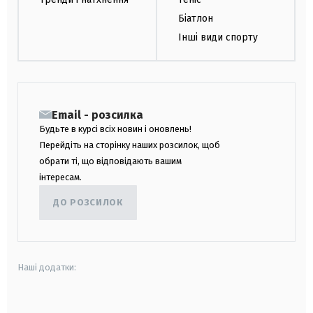
Біатлон
Інші види спорту
Email - розсилка
Будьте в курсі всіх новин і оновлень!
Перейдіть на сторінку наших розсилок, щоб
обрати ті, що відповідають вашим
інтересам.
ДО РОЗСИЛОК
Наші додатки:
android
apple