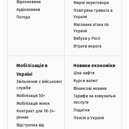
Відеоновини
Мирні переговори
Аудіоновини
Повітряна тривога в
Україні
Погода
Масована атака по
Україні
Вибухи у Росії
Втрати ворога
Мобілізація в
Новини економіки
Ціна нафти
Україні
Курси валют
Звільнення з військової
служби
Фінансові новини
Мобілізація 50+
Тарифи на комунальні
послуги
Мобілізація жінок
Податки
Контракт для 18-24-
річних
Пенсія в Україні
Відстрочка від