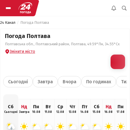
24 Канал
Погода Полтава
Погода Полтава
Полтавська обл., Полтавський район, Полтава, 49.59°Пн, 34.55°Сх
Змінити місто
Сьогодні
Завтра
Вчора
По годинах
Тиж
Сб
Нд
Пн
Вт
Ср
Чт
Пт
Сб
Нд
Пн
Сьогодні
Завтра
10.08
11.08
12.08
13.08
14.08
15.08
16.08
17.08