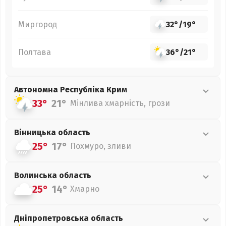
Миргород
32°
/
19°
Полтава
36°
/
21°
Автономна Республіка Крим
33°
21°
Мінлива хмарність, грози
Вінницька
область
25°
17°
Похмуро, зливи
Волинська
область
25°
14°
Хмарно
Дніпропетровська
область