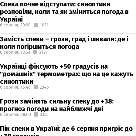
Спека почне відступати: синоптики
розповіли, коли та як зміниться погода в
Україні
6 серпня,
20:00
1031
Замість спеки – грози, град і шквали: де і
коли погіршиться погода
6 серпня,
18:53
2127
Українці фіксують +50 градусів на
"домашніх" термометрах: що на це кажуть
синоптики
6 серпня,
16:46
2346
Грози замінять сильну спеку до +38:
прогноз погоди на найближчі дні
6 серпня,
08:00
3355
Пік спеки в Україні: де 6 серпня пригріє до