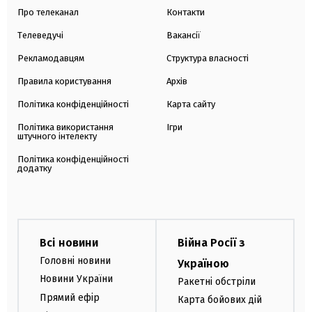
Про телеканал
Контакти
Телеведучі
Вакансії
Рекламодавцям
Структура власності
Правила користування
Архів
Політика конфіденційності
Карта сайту
Політика використання
Ігри
штучного інтелекту
Політика конфіденційності
додатку
Всі новини
Війна Росії з
Головні новини
Україною
Новини України
Ракетні обстріли
Прямий ефір
Карта бойових дій