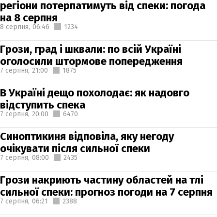
регіони потерпатимуть від спеки: погода
на 8 серпня
8 серпня,
06:46
1234
Грози, град і шквали: по всій Україні
оголосили штормове попередження
7 серпня,
21:00
1875
В Україні дещо похолодає: як надовго
відступить спека
7 серпня,
20:00
6470
Синоптикиня відповіла, яку негоду
очікувати після сильної спеки
7 серпня,
08:00
2435
Грози накриють частину областей на тлі
сильної спеки: прогноз погоди на 7 серпня
7 серпня,
06:21
2388