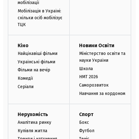
мобілізації
Мобілізація в Україні:
скільки осіб мобілізує
ТЦК
Кіно
Новини Освіти
Найцікавіші фільми
Міністерство освіти та
науки України
Українські фільми
Школа
Фільми на вечір
НМТ 2026
Комедії
Саморозвиток
Серіали
Навчання за кордоном
Нерухомість
Спорт
Аналітика ринку
Бокс
Купівля житла
Футбол
Тренди і натхнення
Теніс