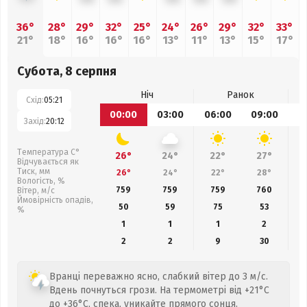
36°
28°
29°
32°
25°
24°
26°
29°
32°
33°
21°
18°
16°
16°
16°
13°
11°
13°
15°
17°
Субота, 8 серпня
Ніч
Ранок
Схід:
05:21
00:00
03:00
06:00
09:00
1
Захід:
20:12
Температура С°
26°
24°
22°
27°
Відчувається як
Тиск, мм
26°
24°
22°
28°
Вологість, %
759
759
759
760
Вітер, м/с
Ймовірність опадів,
50
59
75
53
%
1
1
1
2
2
2
9
30
Вранці переважно ясно, слабкий вітер до 3 м/с.
Вдень почнуться грози. На термометрі від +21°C
до +36°C, спека, уникайте прямого сонця.