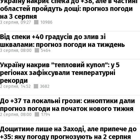
Україну накриє спека до +38, але в частині
областей пройдуть дощі: прогноз погоди
на 3 серпня
3 серпня,
09:27
10986
Від спеки +40 градусів до злив зі
шквалами: прогноз погоди на тиждень
3 серпня,
08:00
5464
Україну накрив "тепловий купол": у 5
регіонах зафіксували температурні
рекорди
2 серпня,
14:52
3682
До +37 та локальні грози: синоптики дали
прогноз погоди на початок нового тижня
2 серпня,
08:00
1794
Дощитиме лише на Заході, але припече до
+35: яку погоду прогнозують на 2 серпня