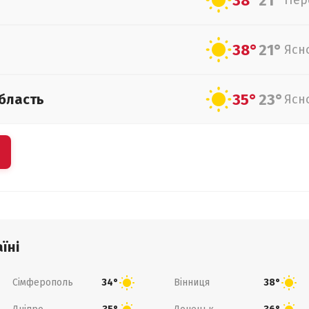
38°
21°
Пер
38°
21°
Ясн
35°
23°
бласть
Ясн
їні
Сімферополь
Вінниця
34°
38°