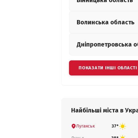
Вінницька
область
Волинська
область
Дніпропетровська
о
ПОКАЗАТИ ІНШІ ОБЛАСТІ
Найбільші міста в Укра
Луганськ
37°