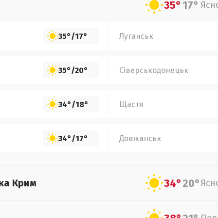
35°
17°
Ясн
35°
/
17°
Луганськ
35°
/
20°
Сіверськодонецьк
34°
/
18°
Щастя
34°
/
17°
Довжанськ
34°
20°
ка Крим
Ясн