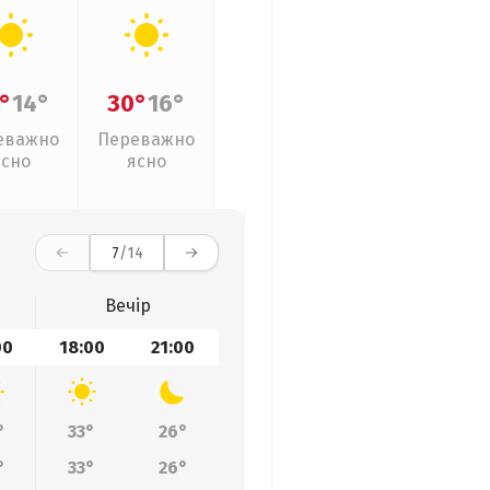
°
14°
30°
16°
еважно
Переважно
ясно
ясно
7
/14
Вечір
00
18:00
21:00
°
33°
26°
°
33°
26°