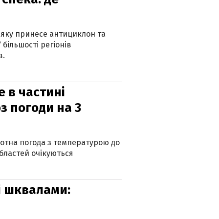
 яку принесе антициклон та
 більшості регіонів
в.
е в частині
з погоди на 3
котна погода з температурою до
 областей очікуються
зі шквалами: