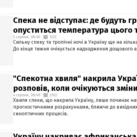
Спека не відступає: де будуть г
опуститься температура цього
5 серпня,
08:00
1232
Сильну спеку та тропічні ночі в Україну ще на кіль
До кінця тижня очікується надходження дощового 
"Спекотна хвиля" накрила Укра
розповів, коли очікуються змін
4 серпня,
08:00
2302
Хвиля спеки, що накрила Україну, лише починає на
прогностичними розрахунками, ближче до вихідни
синоптичних процесів.
Україну накриває африканська 