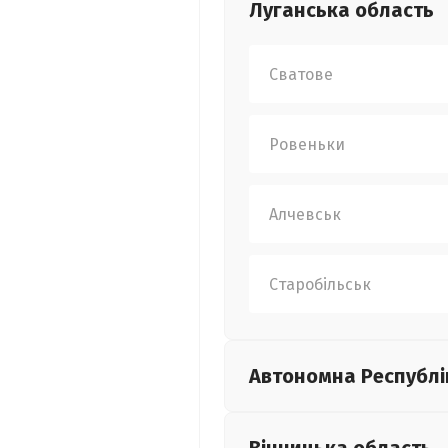
Луганська
область
Сватове
Ровеньки
Алчевськ
Старобільськ
Автономна Республі