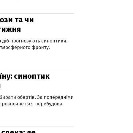
рози та чи
 тижня
ка діб прогнозують синоптики.
атмосферного фронту.
їну: синоптик
и
бирати обертів. За попередніми
х розпочнеться перебудова
спека: де