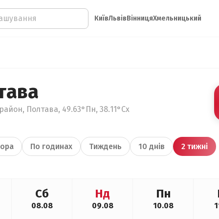
Київ
Львів
Вінниця
Хмельницький
тава
район, Полтава, 49.63°Пн, 38.11°Сх
ора
По годинах
Тиждень
10 днів
2 тижні
Сб
Нд
Пн
08.08
09.08
10.08
1