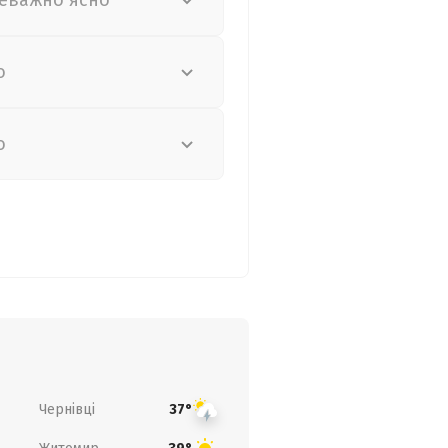
еважно ясно
о
о
Чернівці
37°