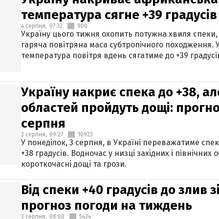
температура сягне +39 градусів
4 серпня,
07:32
900
Україну цього тижня охопить потужна хвиля спеки,
гаряча повітряна маса субтропічного походження. У
температура повітря вдень сягатиме до +39 градусі
Україну накриє спека до +38, ал
областей пройдуть дощі: прогно
серпня
3 серпня,
09:27
10923
У понеділок, 3 серпня, в Україні переважатиме спе
+38 градусів. Водночас у низці західних і північних
короткочасні дощі та грози.
Від спеки +40 градусів до злив 
прогноз погоди на тиждень
3 серпня,
08:00
5434