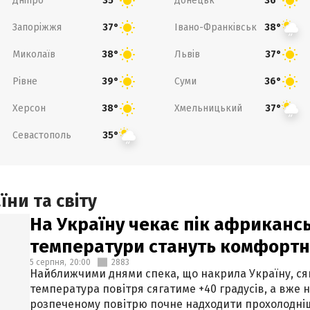
Дніпро
Донецьк
35°
36°
Запоріжжя
Івано-Франківськ
37°
38°
Миколаїв
Львів
38°
37°
Рівне
Суми
39°
36°
Херсон
Хмельницький
38°
37°
Севастополь
35°
ни та світу
На Україну чекає пік африкансь
температури стануть комфорт
5 серпня,
20:00
2883
Найближчими днями спека, що накрила Україну, сяг
температура повітря сягатиме +40 градусів, а вже 
розпеченому повітрю почне надходити прохолодніш