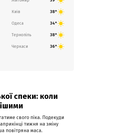
Житомир
39°
Київ
38°
Одеса
34°
Тернопіль
38°
Черкаси
36°
кої спеки: коли
нішими
атиме свого піка. Подекуди
наприкінці тижня на зміну
а повітряна маса.