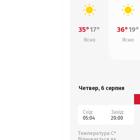
35°
17°
36°
19°
Ясно
Ясно
Четвер, 6 серпня
Схід:
Захід:
05:04
20:00
Температура С°
Відчувається як