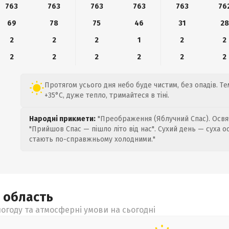
763
763
763
763
763
76
69
78
75
46
31
28
2
2
2
1
2
2
2
2
2
2
2
2
Протягом усього дня небо буде чистим, без опадів. Те
+35°C, дуже тепло, тримайтеся в тіні.
Народні прикмети:
"Преображення (Яблучний Спас). Освяч
"Прийшов Спас — пішло літо від нас". Сухий день — суха о
стають по-справжньому холодними."
а
область
огоду та атмосферні умови на сьогодні