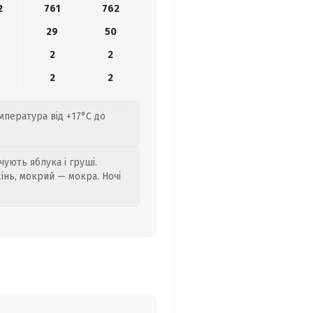
2
761
762
29
50
2
2
2
2
мпература від +17°C до
ують яблука і груші.
сінь, мокрий — мокра. Ночі