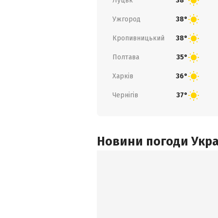
Луцьк
38°
Ужгород
38°
Кропивницький
38°
Полтава
35°
Харків
36°
Чернігів
37°
Новини погоди Украї