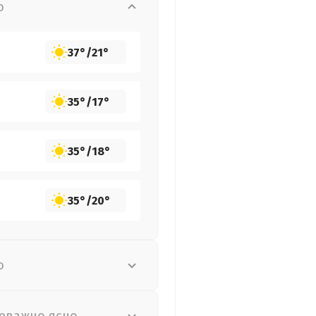
о
37°
/
21°
35°
/
17°
35°
/
18°
35°
/
20°
о