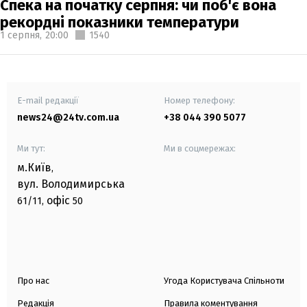
Спека на початку серпня: чи поб'є вона
рекордні показники температури
1 серпня,
20:00
1540
E-mail редакції
Номер телефону:
news24@24tv.com.ua
+38 044 390 5077
Ми тут:
Ми в соцмережах:
м.Київ
,
вул. Володимирська
офіс
61/11,
50
Про нас
Угода Користувача Спільноти
Редакція
Правила коментування