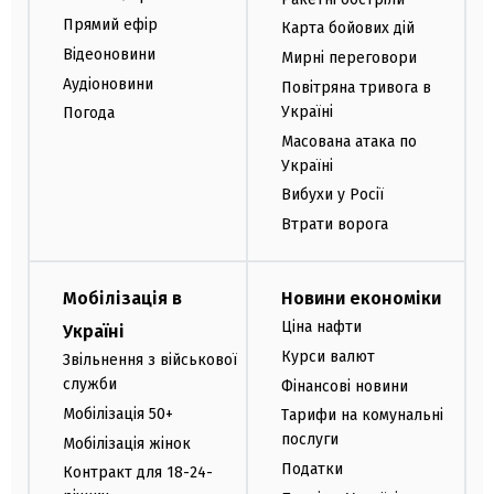
Прямий ефір
Карта бойових дій
Відеоновини
Мирні переговори
Аудіоновини
Повітряна тривога в
Україні
Погода
Масована атака по
Україні
Вибухи у Росії
Втрати ворога
Мобілізація в
Новини економіки
Ціна нафти
Україні
Курси валют
Звільнення з військової
служби
Фінансові новини
Мобілізація 50+
Тарифи на комунальні
послуги
Мобілізація жінок
Податки
Контракт для 18-24-