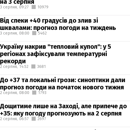
на 3 серпня
3 серпня,
09:27
10979
Від спеки +40 градусів до злив зі
шквалами: прогноз погоди на тиждень
3 серпня,
08:00
5462
Україну накрив "тепловий купол": у 5
регіонах зафіксували температурні
рекорди
2 серпня,
14:52
3681
До +37 та локальні грози: синоптики дали
прогноз погоди на початок нового тижня
2 серпня,
08:00
1793
Дощитиме лише на Заході, але припече до
+35: яку погоду прогнозують на 2 серпня
2 серпня,
06:57
2697