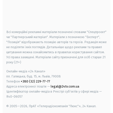
android
apple
smart tv
samsung smart tv
Всі комерційні рекламні матеріали позначені словами "Спецпроєкт"
чи "Партнерський матеріал". Матеріали з позначкою "Експерт",
"Позиція" відображають позицію авторів та героїв. Редакція може
не поділяти їхніх поглядів. Детальніше щодо реклами та правил
цитування можна ознайомитись в правилах користування сайтом.
Усі права захищені.
Матеріали сайту призначені для осіб старше
21
року (21+)
Онлайн-медіа «24 Канал»
пл. Галицька, буд. 15, м. Львів, 79008
Телефон
+380 (32) 229-77-77
Адреса електронної пошти —
legal@24tv.com.ua
Ідентифікатор онлайн-медіа в Реєстрі суб'єктів у сфері медіа —
R40-06057
© 2005—2026,
ПрАТ «Телерадіокомпанія "Люкс"», 24 Канал.