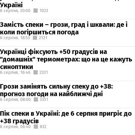
Україні
6 серпня,
20:00
1023
Замість спеки – грози, град і шквали: де і
коли погіршиться погода
6 серпня,
18:53
2121
Українці фіксують +50 градусів на
"домашніх" термометрах: що на це кажуть
синоптики
6 серпня,
16:46
2331
Грози замінять сильну спеку до +38:
прогноз погоди на найближчі дні
6 серпня,
08:00
3351
Пік спеки в Україні: де 6 серпня пригріє до
+38 градусів
6 серпня,
06:40
832