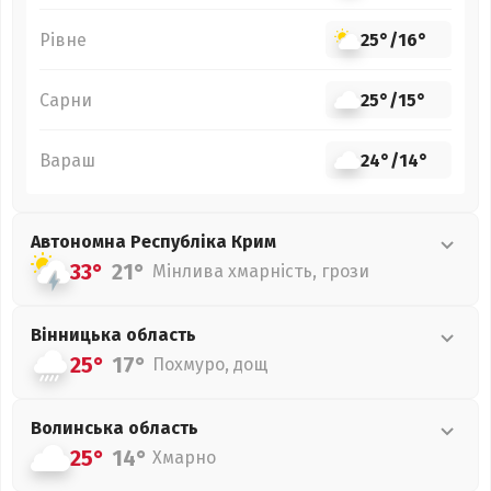
Рівне
25°
/
16°
Сарни
25°
/
15°
Вараш
24°
/
14°
Автономна Республіка Крим
33°
21°
Мінлива хмарність, грози
Вінницька
область
25°
17°
Похмуро, дощ
Волинська
область
25°
14°
Хмарно