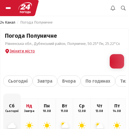
24 Канал
Погода Полуничне
Погода Полуничне
Рівненська обл., Дубенський район, Полуничне, 50.25°Пн, 25.22°Сх
Змінити місто
Сьогодні
Завтра
Вчора
По годинах
Тиж
Сб
Нд
Пн
Вт
Ср
Чт
Пт
Сьогодні
Завтра
10.08
11.08
12.08
13.08
14.08