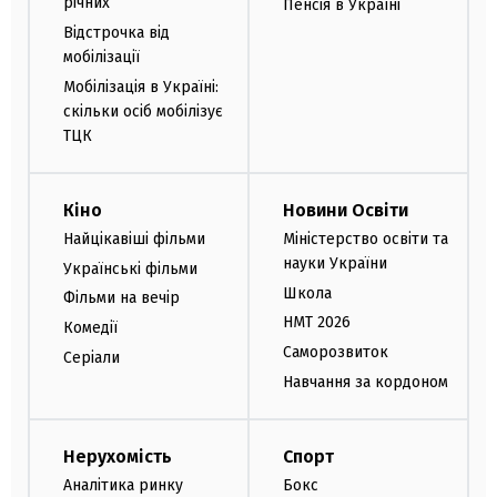
річних
Пенсія в Україні
Відстрочка від
мобілізації
Мобілізація в Україні:
скільки осіб мобілізує
ТЦК
Кіно
Новини Освіти
Найцікавіші фільми
Міністерство освіти та
науки України
Українські фільми
Школа
Фільми на вечір
НМТ 2026
Комедії
Саморозвиток
Серіали
Навчання за кордоном
Нерухомість
Спорт
Аналітика ринку
Бокс