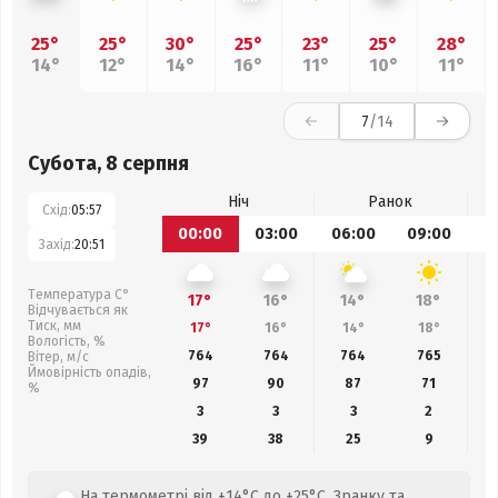
25°
25°
30°
25°
23°
25°
28°
14°
12°
14°
16°
11°
10°
11°
7
/14
Субота, 8 серпня
Ніч
Ранок
Схід:
05:57
00:00
03:00
06:00
09:00
1
Захід:
20:51
Температура С°
17°
16°
14°
18°
Відчувається як
Тиск, мм
17°
16°
14°
18°
Вологість, %
764
764
764
765
Вітер, м/с
Ймовірність опадів,
97
90
87
71
%
3
3
3
2
39
38
25
9
На термометрі від +14°C до +25°C. Зранку та