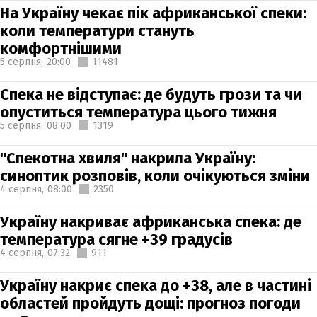
На Україну чекає пік африканської спеки:
коли температури стануть
комфортнішими
5 серпня,
20:00
11481
Спека не відступає: де будуть грози та чи
опуститься температура цього тижня
5 серпня,
08:00
1319
"Спекотна хвиля" накрила Україну:
синоптик розповів, коли очікуються зміни
4 серпня,
08:00
2350
Україну накриває африканська спека: де
температура сягне +39 градусів
4 серпня,
07:32
911
Україну накриє спека до +38, але в частині
областей пройдуть дощі: прогноз погоди