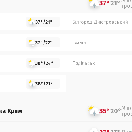
Мін
37°
21°
гро
37°
/
21°
Білгород-Дністровський
37°
/
22°
Ізмаїл
36°
/
24°
Подільськ
38°
/
21°
Мін
35°
20°
ка Крим
гро