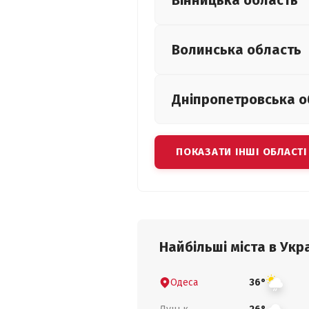
Вінницька
область
Волинська
область
Дніпропетровська
о
ПОКАЗАТИ ІНШІ ОБЛАСТІ
Найбільші міста в Укра
Одеса
36°