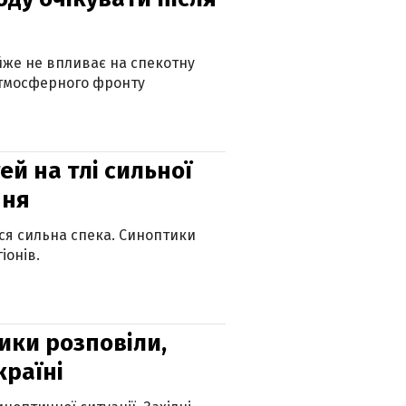
айже не впливає на спекотну
атмосферного фронту
й на тлі сильної
пня
ься сильна спека. Синоптики
іонів.
ики розповіли,
країні