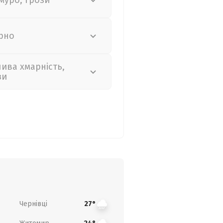
муро, грози
рно
лива хмарність,
зи
Чернівці
27°