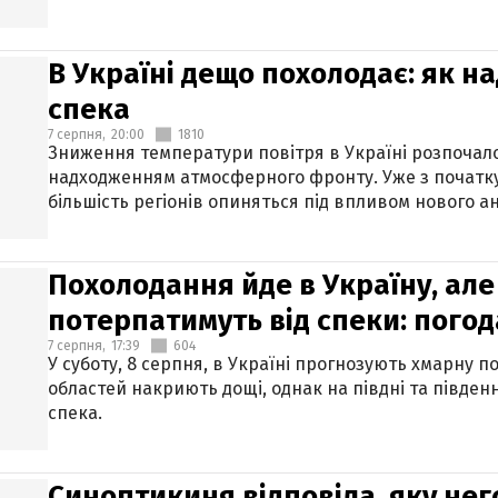
В Україні дещо похолодає: як н
спека
7 серпня,
20:00
1810
Зниження температури повітря в Україні розпочалос
надходженням атмосферного фронту. Уже з початку
більшість регіонів опиняться під впливом нового а
Похолодання йде в Україну, але
потерпатимуть від спеки: погод
7 серпня,
17:39
604
У суботу, 8 серпня, в Україні прогнозують хмарну п
областей накриють дощі, однак на півдні та півден
спека.
Синоптикиня відповіла, яку нег