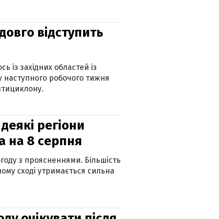
адовго відступить
ь із західних областей із
 наступного робочого тижня
нтициклону.
 деякі регіони
а на 8 серпня
огоду з проясненнями. Більшість
ному сході утримається сильна
оду очікувати після