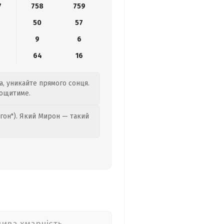
7
758
759
50
57
9
6
64
16
а, уникайте прямого сонця.
дощитиме.
гон"). Який Мирон — такий