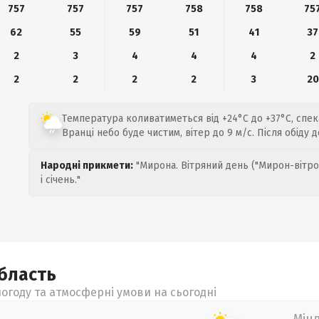
757
757
757
758
758
75
62
55
59
51
41
37
2
3
4
4
4
2
2
2
2
2
3
20
Температура коливатиметься від +24°C до +37°C, спек
Вранці небо буде чистим, вітер до 9 м/с. Після обіду 
Народні прикмети:
"Мирона. Вітряний день ("Мирон-вітро
і січень."
бласть
огоду та атмосферні умови на сьогодні