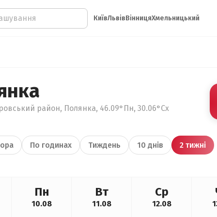
Київ
Львів
Вінниця
Хмельницький
янка
тровський район, Полянка, 46.09°Пн, 30.06°Сх
ора
По годинах
Тиждень
10 днів
2 тижні
Пн
Вт
Ср
10.08
11.08
12.08
1