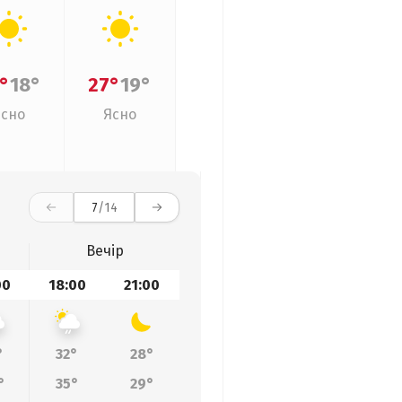
°
18°
27°
19°
Ясно
Ясно
7
/14
Вечір
00
18:00
21:00
°
32°
28°
°
35°
29°