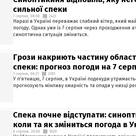
сильної спеки
7 серпня,
08:00
2423
Наразі в Україні переважає слабкий вітер, який м
погоду. Однак уже із 7 серпня через проходження 
синоптична ситуація зміниться.
Грози накриють частину областе
спеки: прогноз погоди на 7 сер
7 серпня,
06:21
2381
У п'ятницю, 7 серпня, в Україні подекуди утримаєт
прогнозують мінливу хмарність та опади у низці рег
Спека почне відступати: синопт
коли та як зміниться погода в У
6 серпня,
20:00
1020