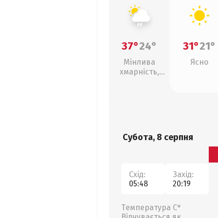
37°
24°
31°
21°
Мінлива
Ясно
хмарність,
слабкий дощ
Субота, 8 серпня
Схід:
Захід:
05:48
20:19
Температура С°
Відчувається як