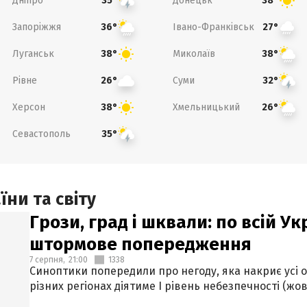
Дніпро
Донецьк
35°
38°
Запоріжжя
Івано-Франківськ
36°
27°
Луганськ
Миколаїв
38°
38°
Рівне
Суми
26°
32°
Херсон
Хмельницький
38°
26°
Севастополь
35°
ни та світу
Грози, град і шквали: по всій У
штормове попередження
7 серпня,
21:00
1338
Синоптики попередили про негоду, яка накриє усі об
різних регіонах діятиме І рівень небезпечності (жов