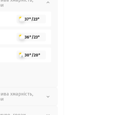
лива хмарність,
зи
37°
/
23°
36°
/
23°
30°
/
20°
лива хмарність,
зи