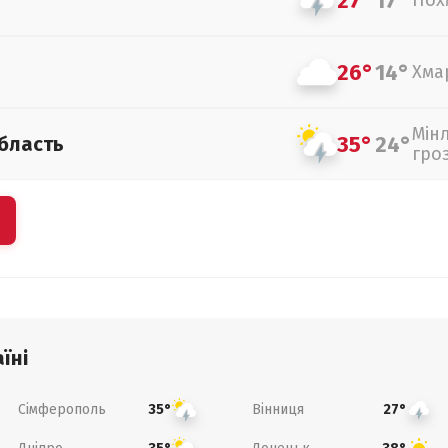
27°
17°
Пох
26°
14°
Хма
Мін
35°
24°
бласть
гро
їні
Сімферополь
Вінниця
35°
27°