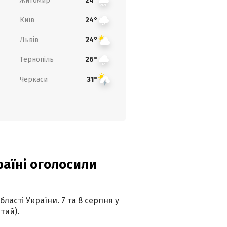
Житомир
24°
Київ
24°
Львів
24°
Тернопіль
26°
Черкаси
31°
країні оголосили
ласті України. 7 та 8 серпня у
тий).