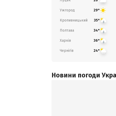
Луцьк
26°
Ужгород
29°
Кропивницький
35°
Полтава
34°
Харків
36°
Чернігів
24°
Новини погоди Украї