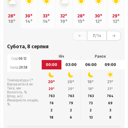
28°
30°
33°
32°
28°
30°
29°
18°
14°
14°
19°
15°
12°
12°
7
/14
Субота, 8 серпня
Ніч
Ранок
Схід:
06:12
00:00
03:00
06:00
09:00
1
Захід:
20:58
Температура С°
20°
20°
18°
21°
Відчувається як
Тиск, мм
20°
20°
18°
21°
Вологість, %
763
763
763
764
Вітер, м/с
Ймовірність опадів,
76
79
73
69
%
2
2
2
3
18
6
13
8