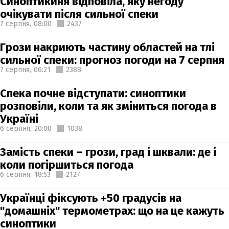
Синоптикиня відповіла, яку негоду
очікувати після сильної спеки
7 серпня,
08:00
2437
Грози накриють частину областей на тлі
сильної спеки: прогноз погоди на 7 серпня
7 серпня,
06:21
2388
Спека почне відступати: синоптики
розповіли, коли та як зміниться погода в
Україні
6 серпня,
20:00
1038
Замість спеки – грози, град і шквали: де і
коли погіршиться погода
6 серпня,
18:53
2127
Українці фіксують +50 градусів на
"домашніх" термометрах: що на це кажуть
синоптики