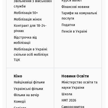
Курси валют
Звільнення з військової
служби
Фінансові новини
Мобілізація 50+
Тарифи на комунальні
послуги
Мобілізація жінок
Податки
Контракт для 18-24-
річних
Пенсія в Україні
Відстрочка від
мобілізації
Мобілізація в Україні:
скільки осіб мобілізує
ТЦК
Кіно
Новини Освіти
Найцікавіші фільми
Міністерство освіти та
науки України
Українські фільми
Школа
Фільми на вечір
НМТ 2026
Комедії
Саморозвиток