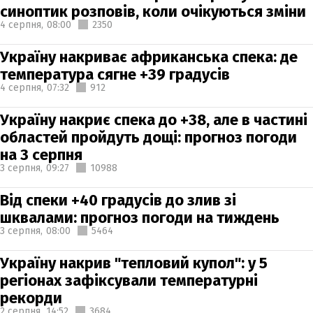
синоптик розповів, коли очікуються зміни
4 серпня,
08:00
2350
Україну накриває африканська спека: де
температура сягне +39 градусів
4 серпня,
07:32
912
Україну накриє спека до +38, але в частині
областей пройдуть дощі: прогноз погоди
на 3 серпня
3 серпня,
09:27
10988
Від спеки +40 градусів до злив зі
шквалами: прогноз погоди на тиждень
3 серпня,
08:00
5464
Україну накрив "тепловий купол": у 5
регіонах зафіксували температурні
рекорди
2 серпня,
14:52
3684