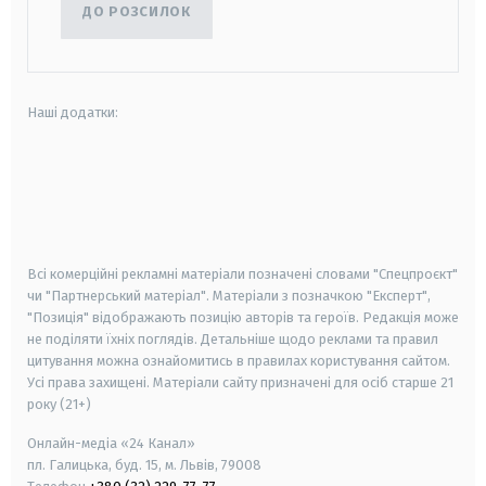
ДО РОЗСИЛОК
Наші додатки:
android
apple
smart tv
samsung smart tv
Всі комерційні рекламні матеріали позначені словами "Спецпроєкт"
чи "Партнерський матеріал". Матеріали з позначкою "Експерт",
"Позиція" відображають позицію авторів та героїв. Редакція може
не поділяти їхніх поглядів. Детальніше щодо реклами та правил
цитування можна ознайомитись в правилах користування сайтом.
Усі права захищені.
Матеріали сайту призначені для осіб старше
21
року (21+)
Онлайн-медіа «24 Канал»
пл. Галицька, буд. 15, м. Львів, 79008