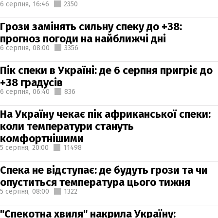
6 серпня,
16:46
2350
Грози замінять сильну спеку до +38:
прогноз погоди на найближчі дні
6 серпня,
08:00
3356
Пік спеки в Україні: де 6 серпня пригріє до
+38 градусів
6 серпня,
06:40
836
На Україну чекає пік африканської спеки:
коли температури стануть
комфортнішими
5 серпня,
20:00
11498
Спека не відступає: де будуть грози та чи
опуститься температура цього тижня
5 серпня,
08:00
1322
"Спекотна хвиля" накрила Україну: