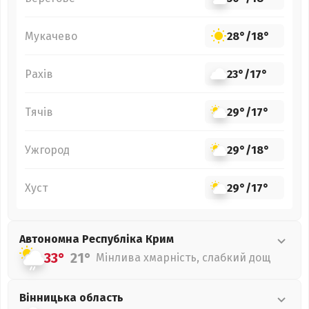
Мукачево
28°
/
18°
Рахів
23°
/
17°
Тячів
29°
/
17°
Ужгород
29°
/
18°
Хуст
29°
/
17°
Автономна Республіка Крим
33°
21°
Мінлива хмарність, слабкий дощ
Вінницька
область