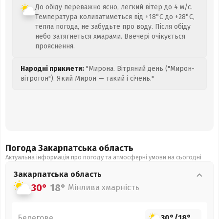
До обіду переважно ясно, легкий вітер до 4 м/с.
Температура коливатиметься від +18°C до +28°C,
тепла погода, не забудьте про воду. Після обіду
небо затягнеться хмарами. Ввечері очікується
прояснення.
Народні прикмети:
"Мирона. Вітряний день ("Мирон-
вітрогон"). Який Мирон — такий і січень."
Погода Закарпатська
область
Актуальна інформація про погоду та атмосферні умови на сьогодні
Закарпатська
область
30°
18°
Мінлива хмарність
Берегове
30°
/
18°