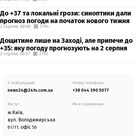
До +37 та локальні грози: синоптики дали
прогноз погоди на початок нового тижня
2 серпня,
08:00
1794
Дощитиме лише на Заході, але припече до
+35: яку погоду прогнозують на 2 серпня
2 серпня,
06:57
2702
E-mail редакції
Номер телефону:
news24@24tv.com.ua
+38 044 390 5077
Ми тут:
Ми в соцмережах:
м.Київ
,
вул. Володимирська
офіс
61/11,
50