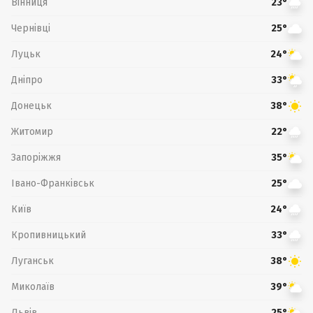
Вінниця
23°
Чернівці
25°
Луцьк
24°
Дніпро
33°
Донецьк
38°
Житомир
22°
Запоріжжя
35°
Івано-Франківськ
25°
Київ
24°
Кропивницький
33°
Луганськ
38°
Миколаїв
39°
Львів
25°