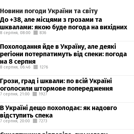
Новини погоди України та світу
До +38, але місцями з грозами та
шквалами: якою буде погода на вихідних
8 серпня,
08:00
836
Похолодання йде в Україну, але деякі
регіони потерпатимуть від спеки: погода
на 8 серпня
8 серпня,
06:46
1276
Грози, град і шквали: по всій Україні
оголосили штормове попередження
7 серпня,
21:00
1927
В Україні дещо похолодає: як надовго
відступить спека
7 серпня,
20:00
7273