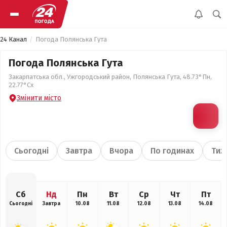
24 Канал
Погода Полянська Гута
Погода Полянська Гута
Закарпатська обл., Ужгородський район, Полянська Гута, 48.73°Пн,
22.77°Сх
Змінити місто
Сьогодні
Завтра
Вчора
По годинах
Тиж
Сб
Нд
Пн
Вт
Ср
Чт
Пт
Сьогодні
Завтра
10.08
11.08
12.08
13.08
14.08