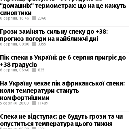
"домашніх" термометрах: що на це кажуть
синоптики
6 серпня,
16:46
2346
Грози замінять сильну спеку до +38:
прогноз погоди на найближчі дні
6 серпня,
08:00
3355
Пік спеки в Україні: де 6 серпня пригріє до
+38 градусів
6 серпня,
06:40
835
На Україну чекає пік африканської спеки:
коли температури стануть
комфортнішими
5 серпня,
20:00
11489
Спека не відступає: де будуть грози та чи
опуститься температура цього тижня