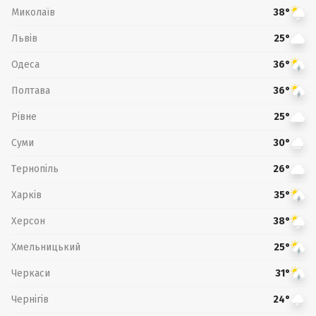
Миколаїв
38°
Львів
25°
Одеса
36°
Полтава
36°
Рівне
25°
Суми
30°
Тернопіль
26°
Харків
35°
Херсон
38°
Хмельницький
25°
Черкаси
31°
Чернігів
24°