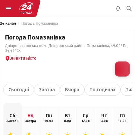
24 Канал
Погода Помазанівка
Погода Помазанівка
Дніпропетровська обл., Дніпровський район, Помазанівка, 49.02°Пн,
34.49°Сх
Змінити місто
Сьогодні
Завтра
Вчора
По годинах
Тиж
Сб
Нд
Пн
Вт
Ср
Чт
Пт
Сьогодні
Завтра
10.08
11.08
12.08
13.08
14.08