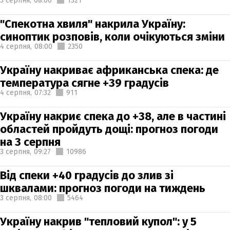
5 серпня,
08:00
1321
"Спекотна хвиля" накрила Україну:
синоптик розповів, коли очікуються зміни
4 серпня,
08:00
2350
Україну накриває африканська спека: де
температура сягне +39 градусів
4 серпня,
07:32
911
Україну накриє спека до +38, але в частині
областей пройдуть дощі: прогноз погоди
на 3 серпня
3 серпня,
09:27
10986
Від спеки +40 градусів до злив зі
шквалами: прогноз погоди на тиждень
3 серпня,
08:00
5464
Україну накрив "тепловий купол": у 5