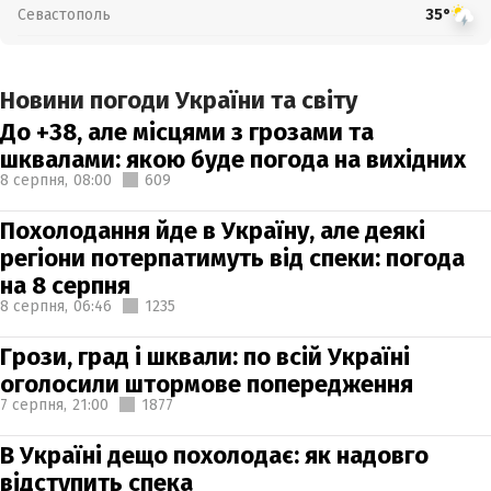
Севастополь
35°
Новини погоди України та світу
До +38, але місцями з грозами та
шквалами: якою буде погода на вихідних
8 серпня,
08:00
609
Похолодання йде в Україну, але деякі
регіони потерпатимуть від спеки: погода
на 8 серпня
8 серпня,
06:46
1235
Грози, град і шквали: по всій Україні
оголосили штормове попередження
7 серпня,
21:00
1877
В Україні дещо похолодає: як надовго
відступить спека