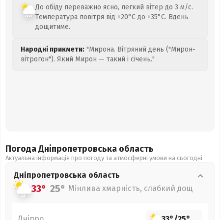
До обіду переважно ясно, легкий вітер до 3 м/с.
Температура повітря від +20°C до +35°C. Вдень
дощитиме.
Народні прикмети:
"Мирона. Вітряний день ("Мирон-
вітрогон"). Який Мирон — такий і січень."
Погода Дніпропетровська
область
Актуальна інформація про погоду та атмосферні умови на сьогодні
Дніпропетровська
область
33°
25°
Мінлива хмарність, слабкий дощ
Дніпро
33°
/
25°