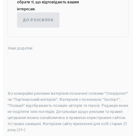
обрати ті, що відповідають вашим
інтересам.
ДО РОЗСИЛОК
Наші додатки:
android
apple
smart tv
samsung smart tv
Всі комерційні рекламні матеріали позначені словами "Спецпроєкт"
чи "Партнерський матеріал". Матеріали з позначкою "Експерт",
"Позиція" відображають позицію авторів та героїв. Редакція може
не поділяти їхніх поглядів. Детальніше щодо реклами та правил
цитування можна ознайомитись в правилах користування сайтом.
Усі права захищені.
Матеріали сайту призначені для осіб старше
21
року (21+)