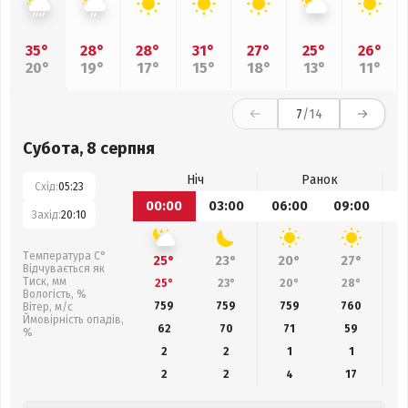
35°
28°
28°
31°
27°
25°
26°
20°
19°
17°
15°
18°
13°
11°
7
/14
Субота, 8 серпня
Ніч
Ранок
Схід:
05:23
00:00
03:00
06:00
09:00
1
Захід:
20:10
Температура С°
25°
23°
20°
27°
Відчувається як
Тиск, мм
25°
23°
20°
28°
Вологість, %
759
759
759
760
Вітер, м/с
Ймовірність опадів,
62
70
71
59
%
2
2
1
1
2
2
4
17