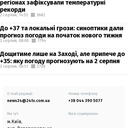
регіонах зафіксували температурні
рекорди
2 серпня,
14:52
3682
До +37 та локальні грози: синоптики дали
прогноз погоди на початок нового тижня
2 серпня,
08:00
1794
Дощитиме лише на Заході, але припече до
+35: яку погоду прогнозують на 2 серпня
2 серпня,
06:57
2700
E-mail редакції
Номер телефону:
news24@24tv.com.ua
+38 044 390 5077
Ми тут:
Ми в соцмережах:
м.Київ
,