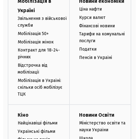
Мобілізація в
Новини економіки
Ціна нафти
Україні
Курси валют
Звільнення з військової
служби
Фінансові новини
Мобілізація 50+
Тарифи на комунальні
послуги
Мобілізація жінок
Податки
Контракт для 18-24-
річних
Пенсія в Україні
Відстрочка від
мобілізації
Мобілізація в Україні:
скільки осіб мобілізує
ТЦК
Кіно
Новини Освіти
Найцікавіші фільми
Міністерство освіти та
науки України
Українські фільми
Школа