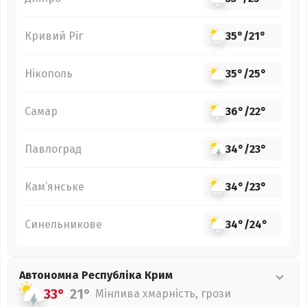
Кривий Ріг
35°
/
21°
Нікополь
35°
/
25°
Самар
36°
/
22°
Павлоград
34°
/
23°
Кам’янське
34°
/
23°
Синельникове
34°
/
24°
Автономна Республіка Крим
33°
21°
Мінлива хмарність, грози