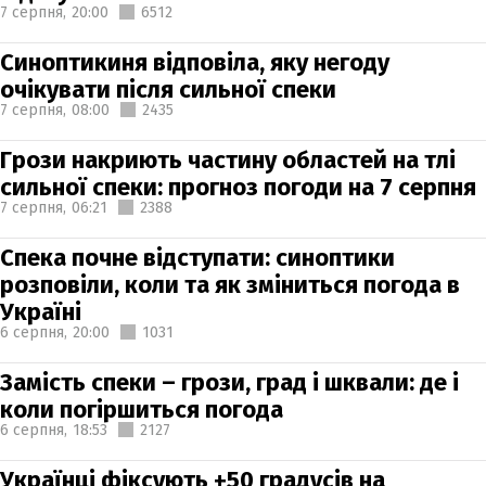
7 серпня,
20:00
6512
Синоптикиня відповіла, яку негоду
очікувати після сильної спеки
7 серпня,
08:00
2435
Грози накриють частину областей на тлі
сильної спеки: прогноз погоди на 7 серпня
7 серпня,
06:21
2388
Спека почне відступати: синоптики
розповіли, коли та як зміниться погода в
Україні
6 серпня,
20:00
1031
Замість спеки – грози, град і шквали: де і
коли погіршиться погода
6 серпня,
18:53
2127
Українці фіксують +50 градусів на