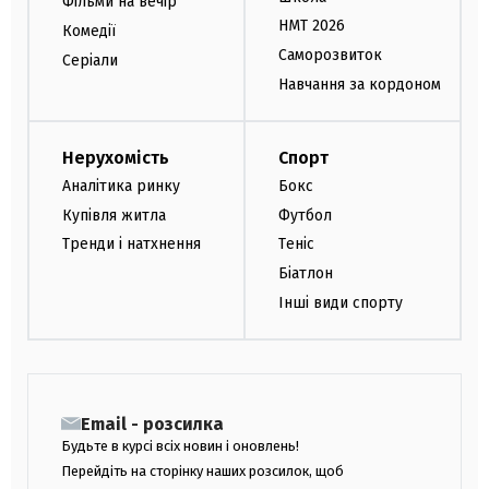
Фільми на вечір
НМТ 2026
Комедії
Саморозвиток
Серіали
Навчання за кордоном
Нерухомість
Спорт
Аналітика ринку
Бокс
Купівля житла
Футбол
Тренди і натхнення
Теніс
Біатлон
Інші види спорту
Email - розсилка
Будьте в курсі всіх новин і оновлень!
Перейдіть на сторінку наших розсилок, щоб