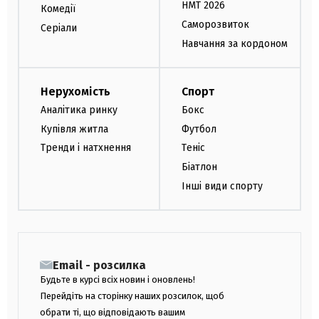
НМТ 2026
Комедії
Саморозвиток
Серіали
Навчання за кордоном
Нерухомість
Спорт
Аналітика ринку
Бокс
Купівля житла
Футбол
Тренди і натхнення
Теніс
Біатлон
Інші види спорту
Email - розсилка
Будьте в курсі всіх новин і оновлень!
Перейдіть на сторінку наших розсилок, щоб
обрати ті, що відповідають вашим