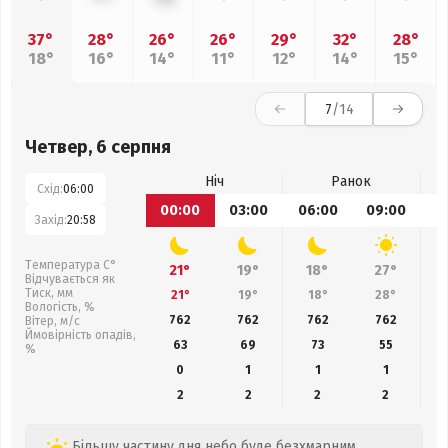
37°
28°
26°
26°
29°
32°
28°
18°
16°
14°
11°
12°
14°
15°
7
/14
Четвер, 6 серпня
Ніч
Ранок
Схід:
06:00
00:00
03:00
06:00
09:00
1
Захід:
20:58
Температура С°
21°
19°
18°
27°
Відчувається як
Тиск, мм
21°
19°
18°
28°
Вологість, %
762
762
762
762
Вітер, м/с
Ймовірність опадів,
63
69
73
55
%
0
1
1
1
2
2
2
2
Більшу частину дня небо буде безхмарним.