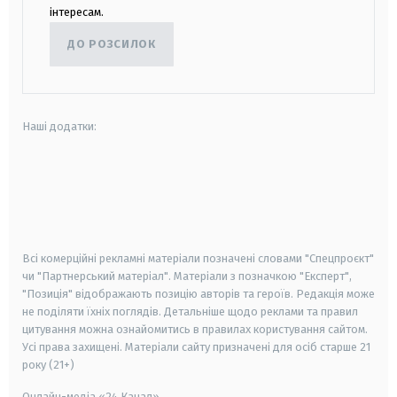
інтересам.
ДО РОЗСИЛОК
Наші додатки:
android
apple
smart tv
samsung smart tv
Всі комерційні рекламні матеріали позначені словами "Спецпроєкт"
чи "Партнерський матеріал". Матеріали з позначкою "Експерт",
"Позиція" відображають позицію авторів та героїв. Редакція може
не поділяти їхніх поглядів. Детальніше щодо реклами та правил
цитування можна ознайомитись в правилах користування сайтом.
Усі права захищені.
Матеріали сайту призначені для осіб старше
21
року (21+)
Онлайн-медіа «24 Канал»