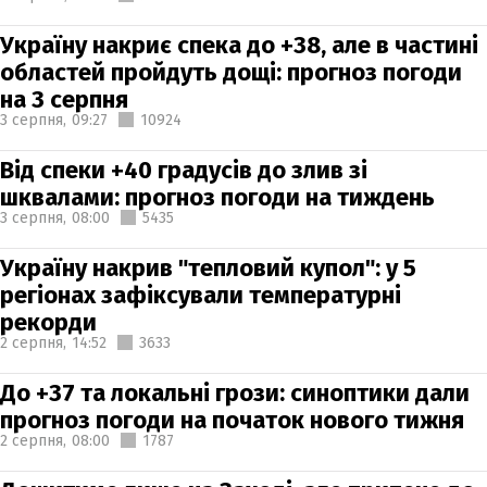
Україну накриє спека до +38, але в частині
областей пройдуть дощі: прогноз погоди
на 3 серпня
3 серпня,
09:27
10924
Від спеки +40 градусів до злив зі
шквалами: прогноз погоди на тиждень
3 серпня,
08:00
5435
Україну накрив "тепловий купол": у 5
регіонах зафіксували температурні
рекорди
2 серпня,
14:52
3633
До +37 та локальні грози: синоптики дали
прогноз погоди на початок нового тижня
2 серпня,
08:00
1787