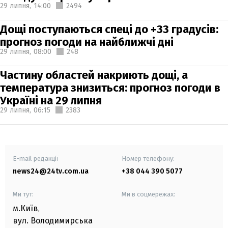
29 липня,
14:00
2494
Дощі поступаються спеці до +33 градусів:
прогноз погоди на найближчі дні
29 липня,
08:00
248
Частину областей накриють дощі, а
температура знизиться: прогноз погоди в
Україні на 29 липня
29 липня,
06:15
2383
E-mail редакції
Номер телефону:
news24@24tv.com.ua
+38 044 390 5077
Ми тут:
Ми в соцмережах:
м.Київ
,
вул. Володимирська