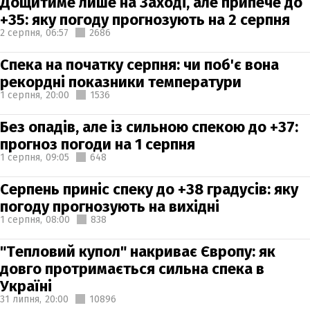
Дощитиме лише на Заході, але припече до
+35: яку погоду прогнозують на 2 серпня
2 серпня,
06:57
2686
Спека на початку серпня: чи поб'є вона
рекордні показники температури
1 серпня,
20:00
1536
Без опадів, але із сильною спекою до +37:
прогноз погоди на 1 серпня
1 серпня,
09:05
648
Серпень приніс спеку до +38 градусів: яку
погоду прогнозують на вихідні
1 серпня,
08:00
838
"Тепловий купол" накриває Європу: як
довго протримається сильна спека в
Україні
31 липня,
20:00
10896