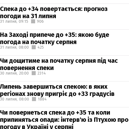
Спека до +34 повертається: прогноз
погоди на 31 липня
31 липня,
09:15
906
На Заході припече до +35: якою буде
погода на початку серпня
31 липня,
08:00
425
Чи дощитиме на початку серпня під час
повернення спеки
30 липня,
20:00
2314
Липень завершиться спекою: в яких
регіонах знову пригріє до +33 градусів
30 липня,
08:00
1884
Чи повернеться спека до +35 та коли
припиняться опади: інтерв'ю із Птухою про
погоду в Україні у серпні