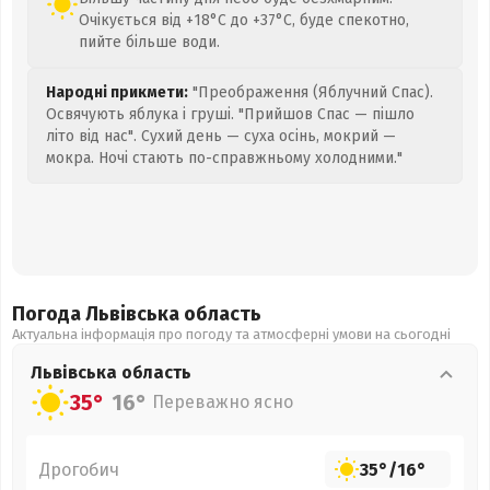
Очікується від +18°C до +37°C, буде спекотно,
пийте більше води.
Народні прикмети:
"Преображення (Яблучний Спас).
Освячують яблука і груші. "Прийшов Спас — пішло
літо від нас". Сухий день — суха осінь, мокрий —
мокра. Ночі стають по-справжньому холодними."
Погода Львівська
область
Актуальна інформація про погоду та атмосферні умови на сьогодні
Львівська
область
35°
16°
Переважно ясно
Дрогобич
35°
/
16°