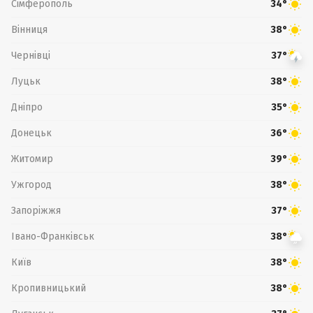
Сімферополь
34°
Вінниця
38°
Чернівці
37°
Луцьк
38°
Дніпро
35°
Донецьк
36°
Житомир
39°
Ужгород
38°
Запоріжжя
37°
Івано-Франківськ
38°
Київ
38°
Кропивницький
38°