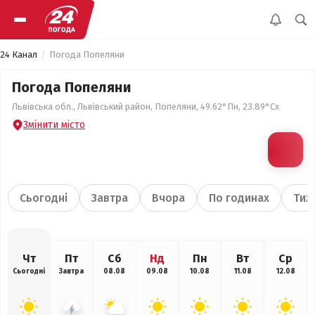
24 Канал
Погода Попеляни
Погода Попеляни
Львівська обл., Львівський район, Попеляни, 49.62°Пн, 23.89°Сх
Змінити місто
Сьогодні
Завтра
Вчора
По годинах
Тиж
Чт
Пт
Сб
Нд
Пн
Вт
Ср
Сьогодні
Завтра
08.08
09.08
10.08
11.08
12.08