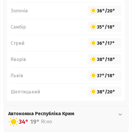
Золочів
36°
/
20°
Самбір
35°
/
18°
Стрий
36°
/
17°
Яворів
38°
/
18°
Львів
37°
/
18°
Шептицький
38°
/
20°
Автономна Республіка Крим
34°
19°
Ясно