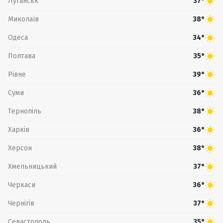
Луганськ
37°
Миколаїв
38°
Одеса
34°
Полтава
35°
Рівне
39°
Суми
36°
Тернопіль
38°
Харків
36°
Херсон
38°
Хмельницький
37°
Черкаси
36°
Чернігів
37°
Севастополь
35°