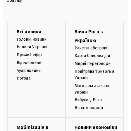
додатку
Всі новини
Війна Росії з
Головні новини
Україною
Новини України
Ракетні обстріли
Прямий ефір
Карта бойових дій
Відеоновини
Мирні переговори
Аудіоновини
Повітряна тривога в
Україні
Погода
Масована атака по
Україні
Вибухи у Росії
Втрати ворога
Мобілізація в
Новини економіки