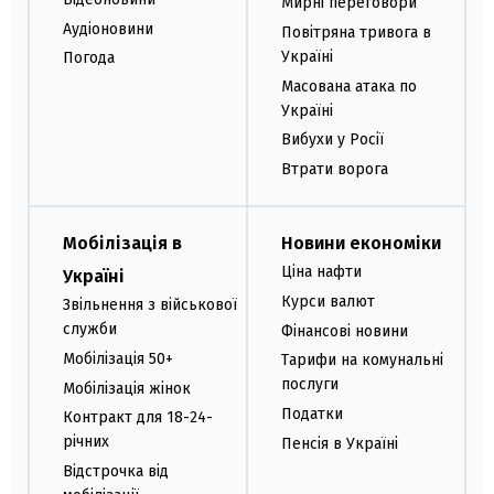
Мирні переговори
Аудіоновини
Повітряна тривога в
Україні
Погода
Масована атака по
Україні
Вибухи у Росії
Втрати ворога
Мобілізація в
Новини економіки
Ціна нафти
Україні
Курси валют
Звільнення з військової
служби
Фінансові новини
Мобілізація 50+
Тарифи на комунальні
послуги
Мобілізація жінок
Податки
Контракт для 18-24-
річних
Пенсія в Україні
Відстрочка від