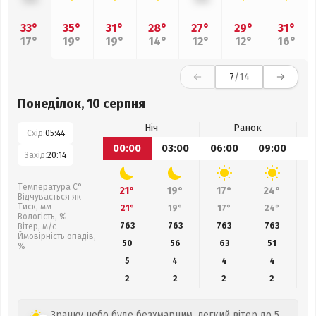
33°
35°
31°
28°
27°
29°
31°
17°
19°
19°
14°
12°
12°
16°
7
/14
Понеділок, 10 серпня
Ніч
Ранок
Схід:
05:44
00:00
03:00
06:00
09:00
1
Захід:
20:14
Температура С°
21°
19°
17°
24°
Відчувається як
Тиск, мм
21°
19°
17°
24°
Вологість, %
763
763
763
763
Вітер, м/с
Ймовірність опадів,
50
56
63
51
%
5
4
4
4
2
2
2
2
Зранку небо буде безхмарним, легкий вітер до 5