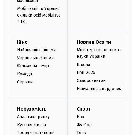
мобілізації
Мобілізація в Україні:
скільки осіб мобілізує
ТЦК
Кіно
Новини Освіти
Найцікавіші фільми
Міністерство освіти та
науки України
Українські фільми
Школа
Фільми на вечір
НМТ 2026
Комедії
Саморозвиток
Серіали
Навчання за кордоном
Нерухомість
Спорт
Аналітика ринку
Бокс
Купівля житла
Футбол
Тренди і натхнення
Теніс