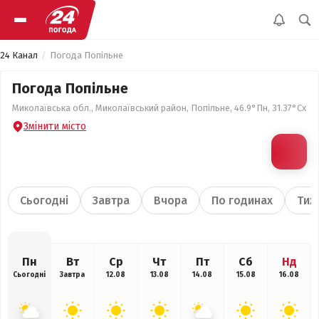
24 Канал
Погода Попільне
Погода Попільне
Миколаївська обл., Миколаївський район, Попільне, 46.9°Пн, 31.37°Сх
Змінити місто
Сьогодні
Завтра
Вчора
По годинах
Тиж
Пн
Вт
Ср
Чт
Пт
Сб
Нд
Сьогодні
Завтра
12.08
13.08
14.08
15.08
16.08