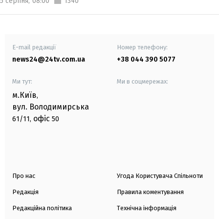
5 серпня,
08:00
1340
E-mail редакції
Номер телефону:
news24@24tv.com.ua
+38 044 390 5077
Ми тут:
Ми в соцмережах:
м.Київ
,
вул. Володимирська
офіс
61/11,
50
Про нас
Угода Користувача Спільноти
Редакція
Правила коментування
Редакційна політика
Технічна інформація