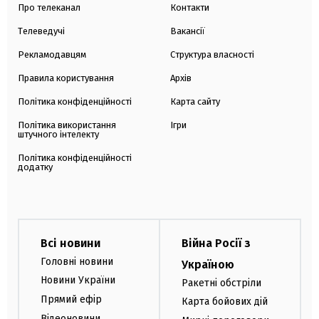
Про телеканал
Контакти
Телеведучі
Вакансії
Рекламодавцям
Структура власності
Правила користування
Архів
Політика конфіденційності
Карта сайту
Політика використання
Ігри
штучного інтелекту
Політика конфіденційності
додатку
Всі новини
Війна Росії з
Головні новини
Україною
Новини України
Ракетні обстріли
Прямий ефір
Карта бойових дій
Відеоновини