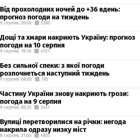
Від прохолодних ночей до +36 вдень:
прогноз погоди на тиждень
9 серпня,
20:00
5280
Дощі та хмари накриють Україну: прогноз
погоди на 10 серпня
9 серпня,
18:16
4321
Без сильної спеки: з якої погоди
розпочнеться наступний тиждень
9 серпня,
08:00
785
Частину України знову накриють грози:
погода на 9 серпня
9 серпня,
06:33
2431
Вулиці перетворилися на річки: негода
накрила одразу низку міст
8 серпня,
21:00
4833