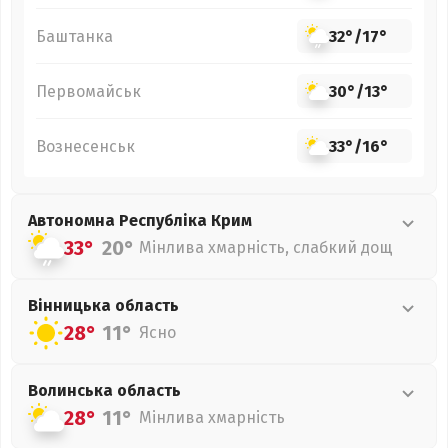
Баштанка
32°
/
17°
Первомайськ
30°
/
13°
Вознесенськ
33°
/
16°
Автономна Республіка Крим
33°
20°
Мінлива хмарність, слабкий дощ
Вінницька
область
28°
11°
Ясно
Волинська
область
28°
11°
Мінлива хмарність