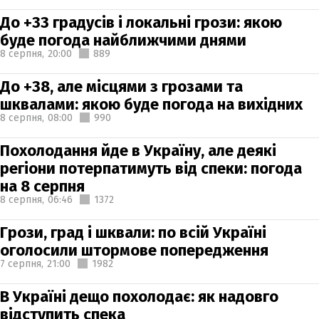
До +33 градусів і локальні грози: якою
буде погода найближчими днями
8 серпня,
20:00
889
До +38, але місцями з грозами та
шквалами: якою буде погода на вихідних
8 серпня,
08:00
990
Похолодання йде в Україну, але деякі
регіони потерпатимуть від спеки: погода
на 8 серпня
8 серпня,
06:46
1372
Грози, град і шквали: по всій Україні
оголосили штормове попередження
7 серпня,
21:00
1982
В Україні дещо похолодає: як надовго
відступить спека