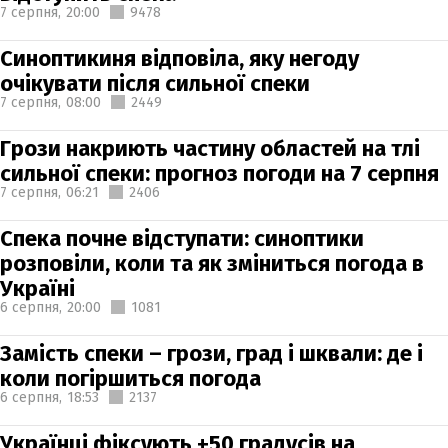
7 серпня,
20:00
9478
Синоптикиня відповіла, яку негоду
очікувати після сильної спеки
7 серпня,
08:00
2449
Грози накриють частину областей на тлі
сильної спеки: прогноз погоди на 7 серпня
7 серпня,
06:21
2406
Спека почне відступати: синоптики
розповіли, коли та як зміниться погода в
Україні
6 серпня,
20:00
1081
Замість спеки – грози, град і шквали: де і
коли погіршиться погода
6 серпня,
18:53
2137
Українці фіксують +50 градусів на