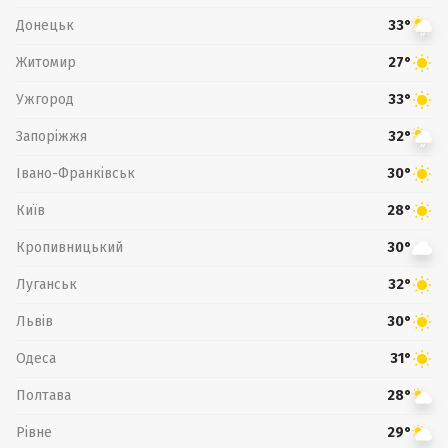
Донецьк
33°
Житомир
27°
Ужгород
33°
Запоріжжя
32°
Івано-Франківськ
30°
Київ
28°
Кропивницький
30°
Луганськ
32°
Львів
30°
Одеса
31°
Полтава
28°
Рівне
29°