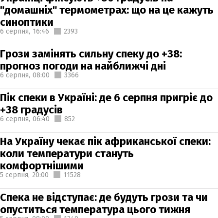
"домашніх" термометрах: що на це кажуть
синоптики
6 серпня,
16:46
2393
Грози замінять сильну спеку до +38:
прогноз погоди на найближчі дні
6 серпня,
08:00
3366
Пік спеки в Україні: де 6 серпня пригріє до
+38 градусів
6 серпня,
06:40
852
На Україну чекає пік африканської спеки:
коли температури стануть
комфортнішими
5 серпня,
20:00
11528
Спека не відступає: де будуть грози та чи
опуститься температура цього тижня