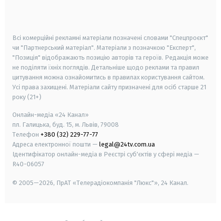
smart tv
samsung smart tv
Всі комерційні рекламні матеріали позначені словами "Спецпроєкт"
чи "Партнерський матеріал". Матеріали з позначкою "Експерт",
"Позиція" відображають позицію авторів та героїв. Редакція може
не поділяти їхніх поглядів. Детальніше щодо реклами та правил
цитування можна ознайомитись в правилах користування сайтом.
Усі права захищені.
Матеріали сайту призначені для осіб старше
21
року (21+)
Онлайн-медіа «24 Канал»
пл. Галицька, буд. 15, м. Львів, 79008
Телефон
+380 (32) 229-77-77
Адреса електронної пошти —
legal@24tv.com.ua
Ідентифікатор онлайн-медіа в Реєстрі суб'єктів у сфері медіа —
R40-06057
© 2005—2026,
ПрАТ «Телерадіокомпанія "Люкс"», 24 Канал.