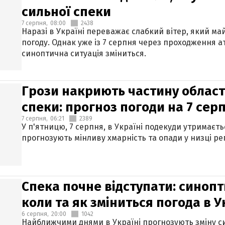
сильної спеки
7 серпня,
08:00
2438
Наразі в Україні переважає слабкий вітер, який м
погоду. Однак уже із 7 серпня через проходження 
синоптична ситуація зміниться.
Грози накриють частину областе
спеки: прогноз погоди на 7 сер
7 серпня,
06:21
2389
У п'ятницю, 7 серпня, в Україні подекуди утримаєт
прогнозують мінливу хмарність та опади у низці рег
Спека почне відступати: синопт
коли та як зміниться погода в У
6 серпня,
20:00
1042
Найближчими днями в Україні прогнозують зміну син