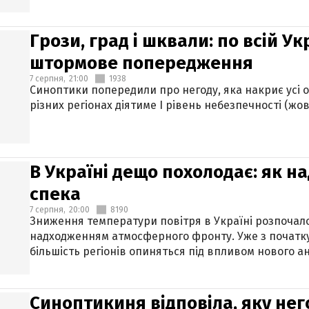
Грози, град і шквали: по всій У
штормове попередження
7 серпня,
21:00
1938
Синоптики попередили про негоду, яка накриє усі об
різних регіонах діятиме І рівень небезпечності (жов
В Україні дещо похолодає: як н
спека
7 серпня,
20:00
8190
Зниження температури повітря в Україні розпочалос
надходженням атмосферного фронту. Уже з початку
більшість регіонів опиняться під впливом нового а
Синоптикиня відповіла, яку нег