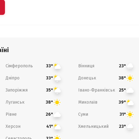
їні
Сімферополь
Вінниця
33°
23°
Дніпро
Донецьк
33°
38°
Запоріжжя
Івано-Франківськ
35°
25°
Луганськ
Миколаїв
38°
39°
Рівне
Суми
26°
31°
Херсон
Хмельницький
41°
23°
Севастополь
32°