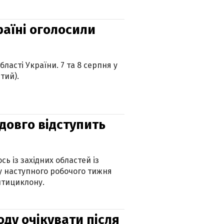
країні оголосили
ласті України. 7 та 8 серпня у
тий).
адовго відступить
ь із західних областей із
 наступного робочого тижня
нтициклону.
оду очікувати після