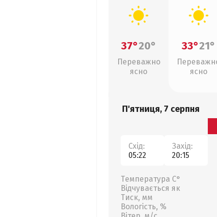
37°
20°
33°
21°
Переважно
Переважн
ясно
ясно
П'ятниця, 7 серпня
Схід:
Захід:
05:22
20:15
Температура С°
Відчувається як
Тиск, мм
Вологість, %
Вітер, м/с