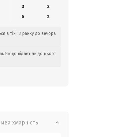
3
2
6
2
я в тіні. З ранку до вечора
аї. Якщо відлетіли до цього
лива хмарність