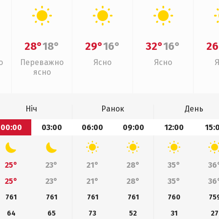
28°
18°
29°
16°
32°
16°
26
о
Переважно
Ясно
Ясно
ясно
Ніч
Ранок
День
00:00
03:00
06:00
09:00
12:00
15:
25°
23°
21°
28°
35°
36
25°
23°
21°
28°
35°
36
761
761
761
761
760
75
64
65
73
52
31
27