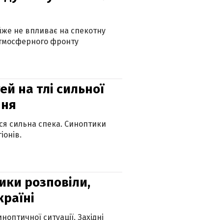
айже не впливає на спекотну
атмосферного фронту
й на тлі сильної
пня
ься сильна спека. Синоптики
іонів.
ики розповіли,
країні
оптичної ситуації. Західні