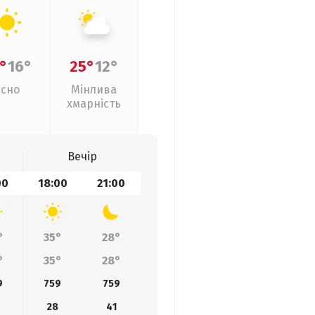
°
16°
25°
12°
Ясно
Мінлива
хмарність
Вечір
00
18:00
21:00
°
35°
28°
°
35°
28°
9
759
759
28
41