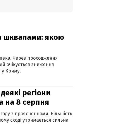
та шквалами: якою
спека. Через проходження
ей очікується зниження
 у Криму.
 деякі регіони
а на 8 серпня
огоду з проясненнями. Більшість
ному сході утримається сильна