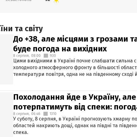
ни та світу
До +38, але місцями з грозами 
буде погода на вихідних
8 серпня,
08:00
930
Цими вихідними в Україні почне слабшати сильна 
холодного атмосферного фронту в більшості област
температури повітря, одна не на південному сході й
Похолодання йде в Україну, але
потерпатимуть від спеки: погод
8 серпня,
06:46
1310
У суботу, 8 серпня, в Україні прогнозують хмарну п
областей накриють дощі, однак на півдні та півден
спека.