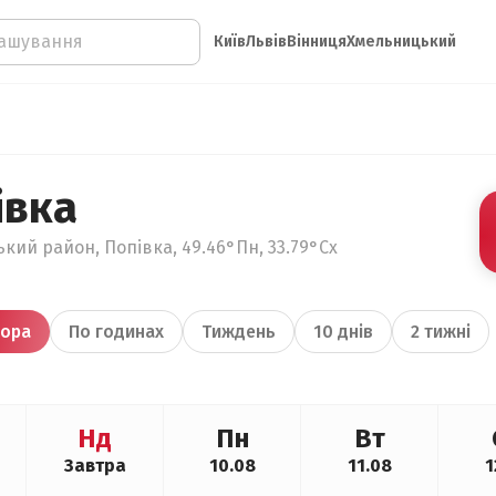
Київ
Львів
Вінниця
Хмельницький
івка
кий район, Попівка, 49.46°Пн, 33.79°Сх
ора
По годинах
Тиждень
10 днів
2 тижні
Нд
Пн
Вт
Завтра
10.08
11.08
1