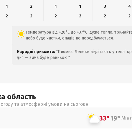
1
2
1
1
3
4
2
2
2
2
2
2
Температура від +20°C до +37°C, дуже тепло, тримайтес
небо буде чистим, опадів не передбачається.
Народні прикмети:
"Пимена. Лелеки відлітають у теплі кр
дня — зима буде ранньою."
ка
область
огоду та атмосферні умови на сьогодні
33°
19°
Мін