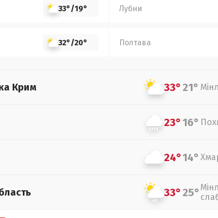
33°
/
19°
Лубни
32°
/
20°
Полтава
33°
21°
ка Крим
Мін
23°
16°
Пох
24°
14°
Хма
Мін
33°
25°
бласть
сла