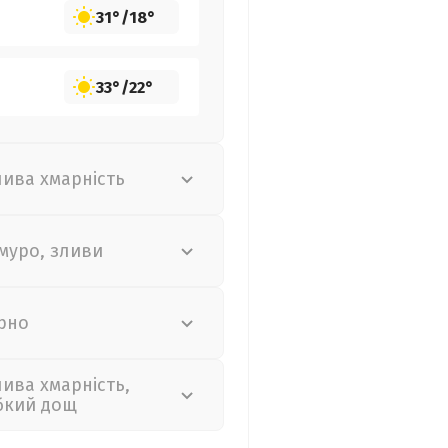
31°
/
18°
33°
/
22°
лива хмарність
муро, зливи
рно
лива хмарність,
бкий дощ