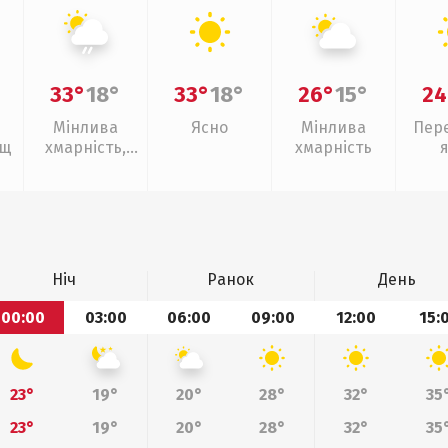
33°
18°
33°
18°
26°
15°
24
Мінлива
Ясно
Мінлива
Пер
ощ
хмарність,
хмарність
слабкий дощ
Ніч
Ранок
День
00:00
03:00
06:00
09:00
12:00
15:
23°
19°
20°
28°
32°
35
23°
19°
20°
28°
32°
35