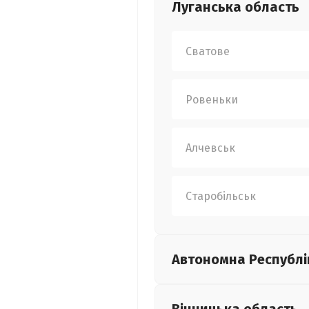
Луганська
область
Сватове
Ровеньки
Алчевськ
Старобільськ
Автономна Республі