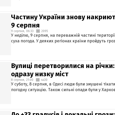
Частину України знову накриют
9 серпня
9 серпня,
06:33
2095
У неділю, 9 серпня, на переважній частині територі
суха погода. У деяких регіонах країни пройдуть гро
Вулиці перетворилися на річки
одразу низку міст
8 серпня,
21:00
4430
У суботу, 8 серпня, в Одесі люди були змушені тікат
погодну ситуацію. Також сильні опади були у Харкові
До +33 градусів і локальні гроз