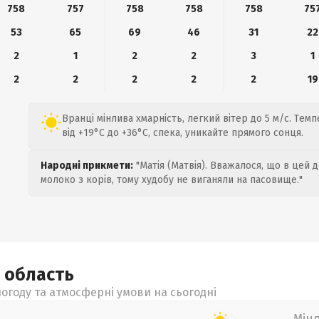
758
757
758
758
758
75
53
65
69
46
31
22
2
1
2
2
3
1
2
2
2
2
2
19
Вранці мінлива хмарність, легкий вітер до 5 м/с. Те
від +19°C до +36°C, спека, уникайте прямого сонця.
Народні прикмети:
"Матія (Матвія). Вважалося, що в цей 
молоко з корів, тому худобу не виганяли на пасовище."
а
область
огоду та атмосферні умови на сьогодні