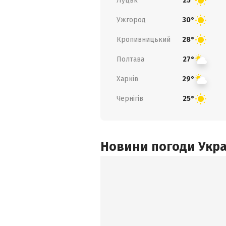
Луцьк
25°
Ужгород
30°
Кропивницький
28°
Полтава
27°
Харків
29°
Чернігів
25°
Новини погоди Украї