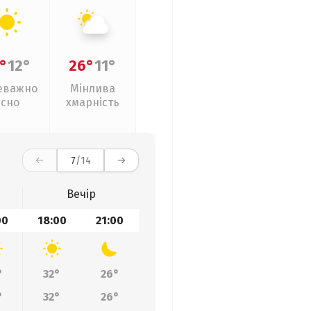
°
12°
26°
11°
еважно
Мінлива
ясно
хмарність
7
/14
Вечір
00
18:00
21:00
°
32°
26°
°
32°
26°