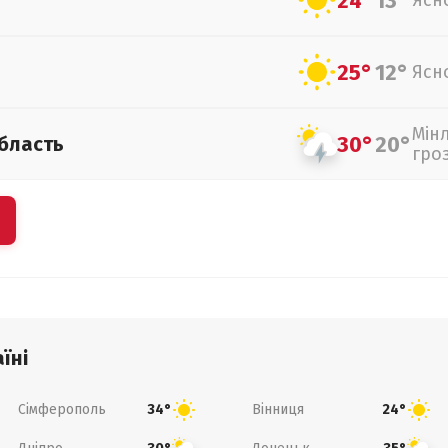
24°
13°
Ясн
25°
12°
Ясн
Мін
30°
20°
бласть
гро
їні
Сімферополь
Вінниця
34°
24°