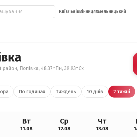
Київ
Львів
Вінниця
Хмельницький
івка
 район, Попівка, 48.37°Пн, 39.93°Сх
ора
По годинах
Тиждень
10 днів
2 тижні
Вт
Ср
Чт
11.08
12.08
13.08
1