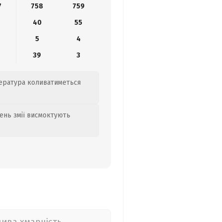
7
758
759
40
55
5
4
39
3
мпература коливатиметься
день змії висмоктують