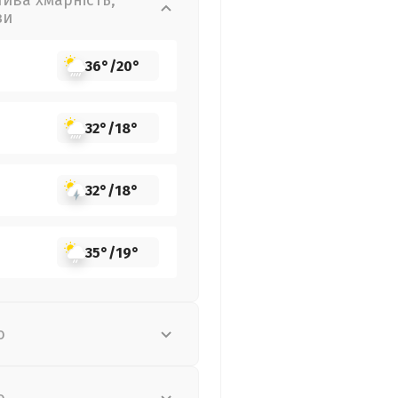
лива хмарність,
зи
36°
/
20°
32°
/
18°
32°
/
18°
35°
/
19°
о