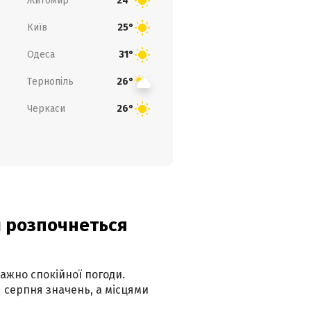
Житомир
24°
Київ
25°
Одеса
31°
Тернопіль
26°
Черкаси
26°
ди розпочнеться
ажно спокійної погоди.
 серпня значень, а місцями