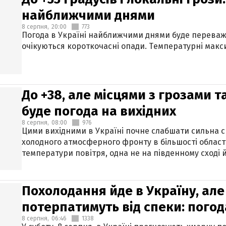
найближчими днями
8 серпня,
20:00
773
Погода в Україні найближчими днями буде переваж
очікуються короткочасні опади. Температурні макси
До +38, але місцями з грозами 
буде погода на вихідних
8 серпня,
08:00
976
Цими вихідними в Україні почне слабшати сильна 
холодного атмосферного фронту в більшості област
температури повітря, одна не на південному сході й
Похолодання йде в Україну, але
потерпатимуть від спеки: погод
8 серпня,
06:46
1338