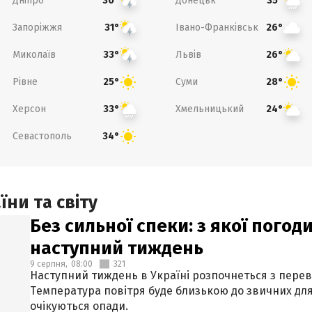
Дніпро
Донецьк
30°
35°
Запоріжжя
Івано-Франківськ
31°
26°
Миколаїв
Львів
33°
26°
Рівне
Суми
25°
28°
Херсон
Хмельницький
33°
24°
Севастополь
34°
ни та світу
Без сильної спеки: з якої пого
наступний тиждень
9 серпня,
08:00
321
Наступний тиждень в Україні розпочнеться з перев
Температура повітря буде близькою до звичних для
очікуються опади.