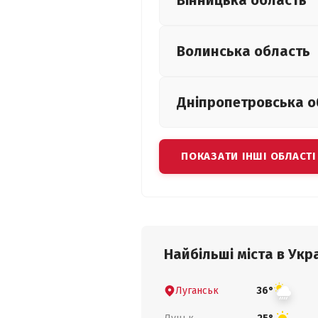
Вінницька
область
Волинська
область
Дніпропетровська
о
ПОКАЗАТИ ІНШІ ОБЛАСТІ
Найбільші міста в Укра
Луганськ
36°