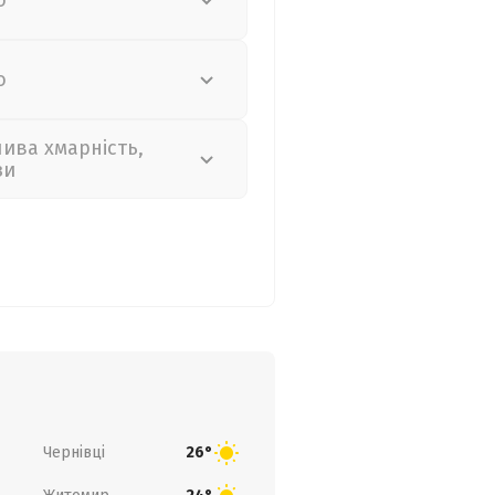
о
о
лива хмарність,
зи
Чернівці
26°