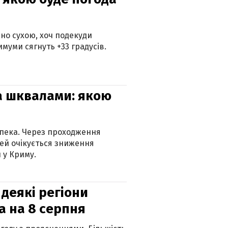
но сухою, хоч подекуди
муми сягнуть +33 градусів.
та шквалами: якою
спека. Через проходження
ей очікується зниження
 у Криму.
 деякі регіони
а на 8 серпня