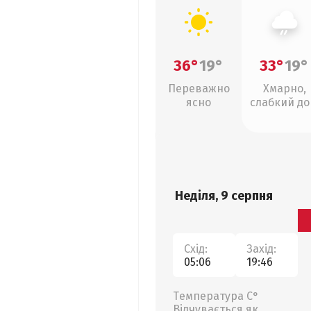
36°
19°
33°
19°
Переважно
Хмарно,
ясно
слабкий д
Неділя, 9 серпня
Схід:
Захід:
05:06
19:46
Температура С°
Відчувається як