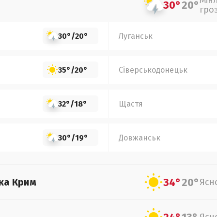
Мін
30°
20°
гро
30°
/
20°
Луганськ
35°
/
20°
Сіверськодонецьк
32°
/
18°
Щастя
30°
/
19°
Довжанськ
34°
20°
ка Крим
Ясн