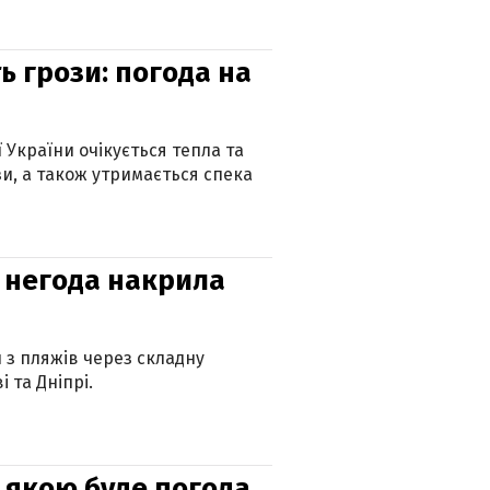
ь грози: погода на
ї України очікується тепла та
зи, а також утримається спека
: негода накрила
и з пляжів через складну
 та Дніпрі.
и: якою буде погода