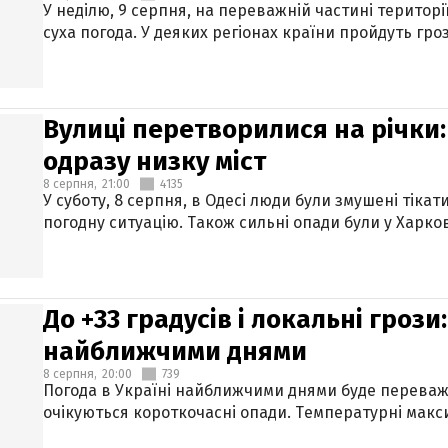
У неділю, 9 серпня, на переважній частині територі
суха погода. У деяких регіонах країни пройдуть гро
Вулиці перетворилися на річки
одразу низку міст
8 серпня,
21:00
4135
У суботу, 8 серпня, в Одесі люди були змушені тікат
погодну ситуацію. Також сильні опади були у Харкові
До +33 градусів і локальні гроз
найближчими днями
8 серпня,
20:00
739
Погода в Україні найближчими днями буде переваж
очікуються короткочасні опади. Температурні макси