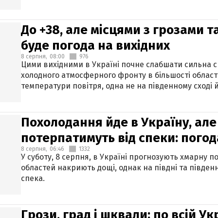
До +38, але місцями з грозами 
буде погода на вихідних
8 серпня,
08:00
976
Цими вихідними в Україні почне слабшати сильна 
холодного атмосферного фронту в більшості област
температури повітря, одна не на південному сході й
Похолодання йде в Україну, але
потерпатимуть від спеки: погод
8 серпня,
06:46
1332
У суботу, 8 серпня, в Україні прогнозують хмарну п
областей накриють дощі, однак на півдні та півден
спека.
Грози, град і шквали: по всій У