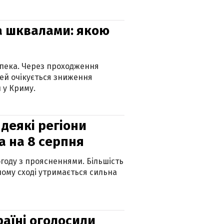
та шквалами: якою
спека. Через проходження
ей очікується зниження
 у Криму.
 деякі регіони
а на 8 серпня
огоду з проясненнями. Більшість
ному сході утримається сильна
країні оголосили