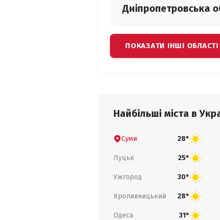
Дніпропетровська
о
ПОКАЗАТИ ІНШІ ОБЛАСТІ
Найбільші міста в Укра
Суми
28°
Луцьк
25°
Ужгород
30°
Кропивницький
28°
Одеса
31°