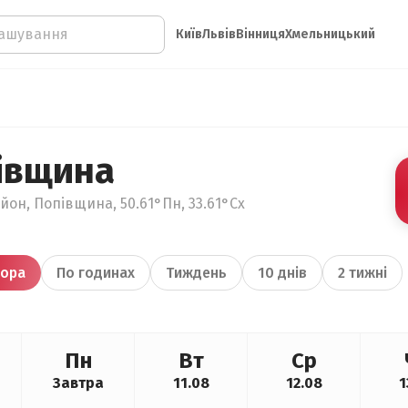
Київ
Львів
Вінниця
Хмельницький
івщина
йон, Попівщина, 50.61°Пн, 33.61°Сх
ора
По годинах
Тиждень
10 днів
2 тижні
Пн
Вт
Ср
Завтра
11.08
12.08
1