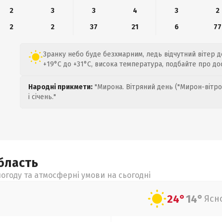
2
3
3
4
3
2
2
2
37
21
6
77
Зранку небо буде безхмарним, ледь відчутний вітер д
+19°C до +31°C, висока температура, подбайте про до
Народні прикмети:
"Мирона. Вітряний день ("Мирон-вітро
і січень."
бласть
огоду та атмосферні умови на сьогодні
24°
14°
Ясн