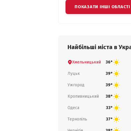
ПОКАЗАТИ ІНШІ ОБЛАСТІ
Найбільші міста в Укра
Хмельницький
36°
Луцьк
39°
Ужгород
39°
Кропивницький
38°
Одеса
33°
Тернопіль
37°
Чернігів
38°