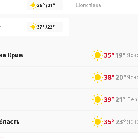
36°
/
21°
Шепетівка
й
37°
/
22°
35°
19°
ка Крим
Ясн
38°
20°
Ясн
39°
21°
Пер
35°
23°
бласть
Ясн