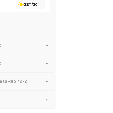
38°
/
20°
о
о
еважно ясно
о