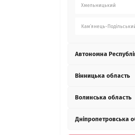
Хмельницький
Кам’янець-Подільськи
Автономна Республі
Вінницька
область
Волинська
область
Дніпропетровська
о