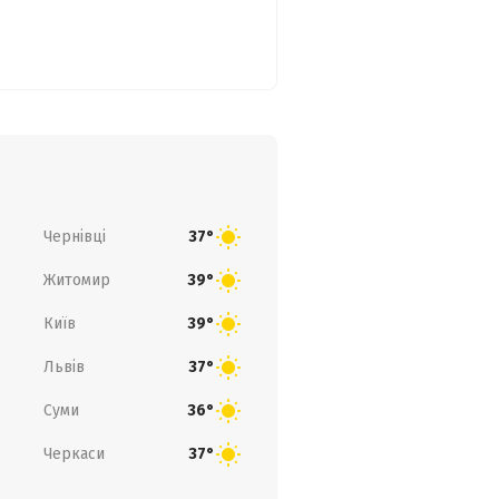
Чернівці
37°
Житомир
39°
Київ
39°
Львів
37°
Суми
36°
Черкаси
37°