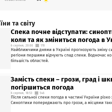
ни та світу
Спека почне відступати: синопт
коли та як зміниться погода в У
6 серпня,
20:00
178
Найближчими днями в Україні прогнозують зміну син
регіони першими відчують спад спеки. Водночас к
більшість областей.
Замість спеки – грози, град і шк
погіршиться погода
6 серпня,
18:53
546
Після сильної спеки погода в частині України різко
Синоптики попереджають про грози, а місцями тако