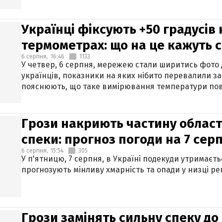
Українці фіксують +50 градусів
термометрах: що на це кажуть 
6 серпня,
16:46
1133
У четвер, 6 серпня, мережею стали ширитись фото
українців, показники на яких нібито перевалили за
пояснюють, що таке вимірювання температури пов
Грози накриють частину областе
спеки: прогноз погоди на 7 сер
6 серпня,
15:54
305
У п'ятницю, 7 серпня, в Україні подекуди утримаєт
прогнозують мінливу хмарність та опади у низці рег
Грози замінять сильну спеку до 