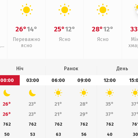
26°
14°
25°
12°
28°
12°
33
Переважно
Ясно
Ясно
Мі
,
ясно
хма
з
Ніч
Ранок
День
00:00
03:00
06:00
09:00
12:00
15:
26°
23°
21°
28°
35°
37
26°
23°
21°
29°
37°
37
762
762
762
762
762
76
50
53
63
56
40
30