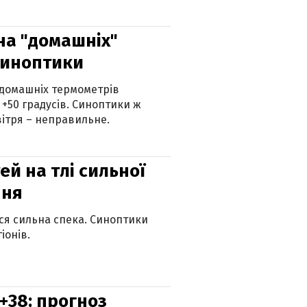
 на "домашніх"
синоптики
 домашніх термометрів
 +50 градусів. Синоптики ж
ітря – неправильне.
й на тлі сильної
пня
ься сильна спека. Синоптики
іонів.
+38: прогноз