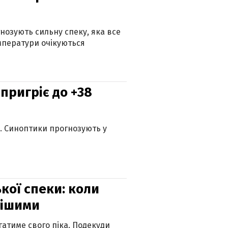
гнозують сильну спеку, яка все
мператури очікуються
 пригріє до +38
ю. Синоптики прогнозують у
кої спеки: коли
нішими
атиме свого піка. Подекуди