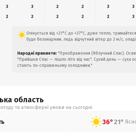
3
3
2
2
3
3
2
2
2
2
2
3
Очікується від +21°C до +37°C, дуже тепло, тримайтеся
буде безхмарним, ледь відчутний вітер до 3 м/с, опад
Народні прикмети:
"Преображення (Яблучний Спас). Освяч
"Прийшов Спас — пішло літо від нас". Сухий день — суха о
стають по-справжньому холодними."
цька
область
огоду та атмосферні умови на сьогодні
36°
21°
ть
Ясн