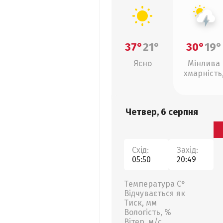
37°
21°
30°
19°
Ясно
Мінлива
хмарність
грози
Четвер, 6 серпня
Схід:
Захід:
05:50
20:49
Температура С°
Відчувається як
Тиск, мм
Вологість, %
Вітер, м/с