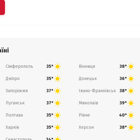
їні
Сімферополь
Вінниця
35°
38°
Дніпро
Донецьк
35°
36°
Запоріжжя
Івано-Франківськ
37°
38°
Луганськ
Миколаїв
37°
39°
Полтава
Рівне
35°
40°
Харків
Херсон
35°
38°
Севастополь
34°