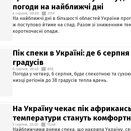
погоди на найближчі дні
6 серпня,
08:00
3159
На найближчі дні в більшості областей України про
ж поступово йтиме на спад. Разом зі зниженням те
короткочасні опади.
Пік спеки в Україні: де 6 серпня
градусів
6 серпня,
06:40
800
Погода у четвер, 6 серпня, буде спекотною та сухо
низці регіонів до 38 градусів тепла вдень.
На Україну чекає пік африкансь
температури стануть комфорт
5 серпня,
20:00
11248
Найближчими днями спека, що накрила Україну, сяг