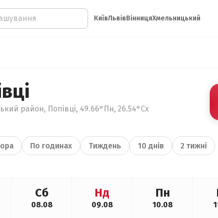
Київ
Львів
Вінниця
Хмельницький
вці
кий район, Попівці, 49.66°Пн, 26.54°Сх
ора
По годинах
Тиждень
10 днів
2 тижні
Сб
Нд
Пн
08.08
09.08
10.08
1