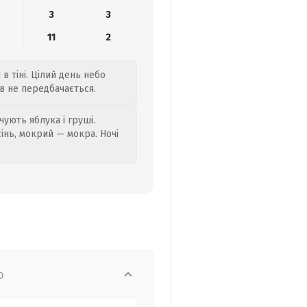
3
3
11
2
 в тіні. Цілий день небо
ів не передбачається.
ують яблука і груші.
сінь, мокрий — мокра. Ночі
о