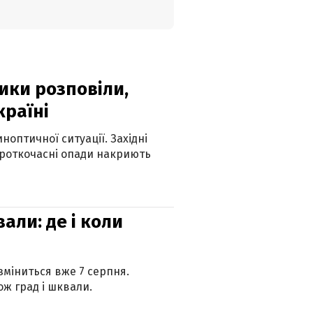
ики розповіли,
країні
оптичної ситуації. Західні
ороткочасні опади накриють
вали: де і коли
 зміниться вже 7 серпня.
ж град і шквали.