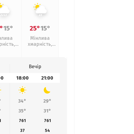
°
15°
25°
15°
нлива
Мінлива
рність,
хмарність,
ливи
слабкий дощ
Вечір
00
18:00
21:00
°
34°
29°
°
35°
31°
1
761
761
37
54