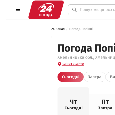
24 Канал
Погода Попівці
Погода Попі
Хмельницька обл., Хмельниць
Змінити місто
Сьогодні
Завтра
Вч
Чт
Пт
Сьогодні
Завтра