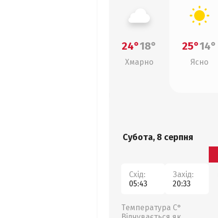
24°
18°
25°
14°
Хмарно
Ясно
Субота, 8 серпня
Схід:
Захід:
05:43
20:33
Температура С°
Відчувається як