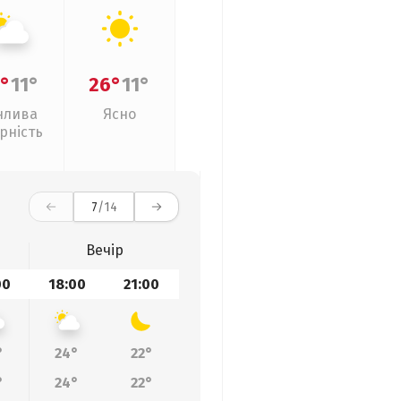
°
11°
26°
11°
нлива
Ясно
рність
7
/14
Вечір
00
18:00
21:00
°
24°
22°
°
24°
22°