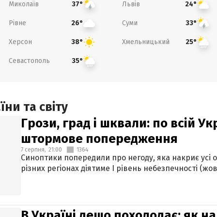
Миколаїв
Львів
37°
24°
Рівне
Суми
26°
33°
Херсон
Хмельницький
38°
25°
Севастополь
35°
ни та світу
Грози, град і шквали: по всій У
штормове попередження
7 серпня,
21:00
1364
Синоптики попередили про негоду, яка накриє усі об
різних регіонах діятиме І рівень небезпечності (жов
В Україні дещо похолодає: як н