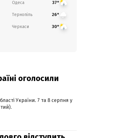
Одеса
37°
Тернопіль
26°
Черкаси
30°
країні оголосили
ласті України. 7 та 8 серпня у
тий).
адовго відступить