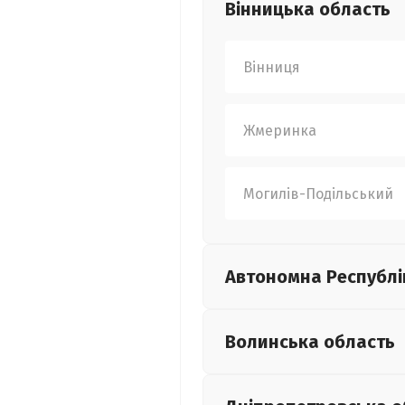
Вінницька
область
Вінниця
Жмеринка
Могилів-Подільський
Автономна Республі
Волинська
область