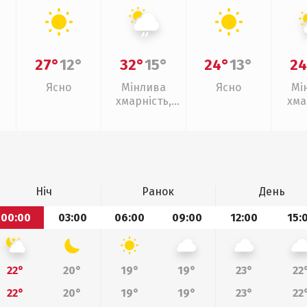
27°
12°
32°
15°
24°
13°
24
Ясно
Мінлива
Ясно
Мі
хмарність,
хма
слабкий дощ
Ніч
Ранок
День
00:00
03:00
06:00
09:00
12:00
15:
22°
20°
19°
19°
23°
22
22°
20°
19°
19°
23°
22