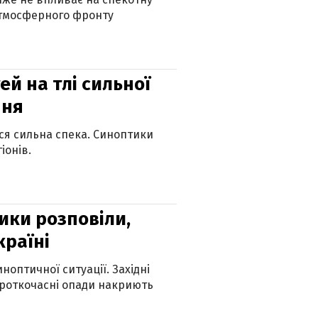
атмосферного фронту
й на тлі сильної
пня
ься сильна спека. Синоптики
іонів.
ики розповіли,
країні
оптичної ситуації. Західні
ороткочасні опади накриють