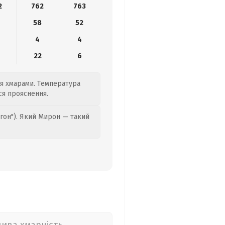
2
762
763
0
58
52
4
4
22
6
ся хмарами. Температура
ся прояснення.
гон"). Який Мирон — такий