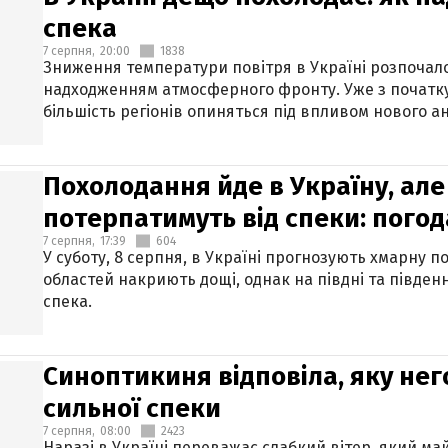
спека
7 серпня,
20:00
1838
Зниження температури повітря в Україні розпочалос
надходженням атмосферного фронту. Уже з початку
більшість регіонів опиняться під впливом нового а
Похолодання йде в Україну, але
потерпатимуть від спеки: погод
7 серпня,
17:39
604
У суботу, 8 серпня, в Україні прогнозують хмарну п
областей накриють дощі, однак на півдні та півден
спека.
Синоптикиня відповіла, яку нег
сильної спеки
7 серпня,
08:00
2423
Наразі в Україні переважає слабкий вітер, який м