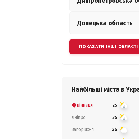
Дніпропетровська
о
Донецька
область
ПОКАЗАТИ ІНШІ ОБЛАСТІ
Найбільші міста в Укра
Вінниця
25°
Дніпро
35°
Запоріжжя
36°