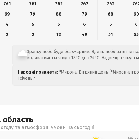
761
761
762
762
762
76
69
79
88
79
68
6
4
5
5
6
6
6
2
2
12
49
51
55
Зранку небо буде безхмарним. Вдень небо затягнеть
коливатиметься від +18°C до +24°C. Надвечір очікуєть
Народні прикмети:
"Мирона. Вітряний день ("Мирон-вітро
і січень."
а
область
огоду та атмосферні умови на сьогодні