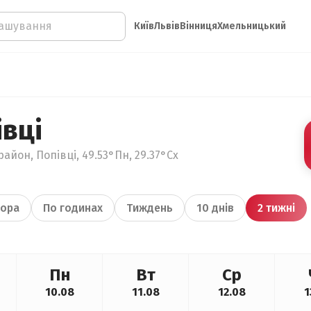
Київ
Львів
Вінниця
Хмельницький
вці
айон, Попівці, 49.53°Пн, 29.37°Сх
ора
По годинах
Тиждень
10 днів
2 тижні
Пн
Вт
Ср
10.08
11.08
12.08
1