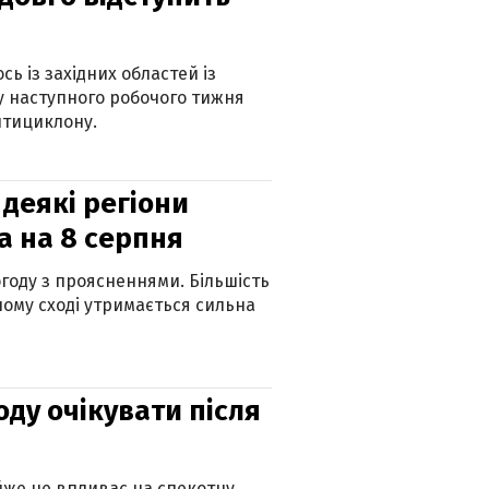
ь із західних областей із
 наступного робочого тижня
нтициклону.
 деякі регіони
а на 8 серпня
огоду з проясненнями. Більшість
ному сході утримається сильна
оду очікувати після
айже не впливає на спекотну