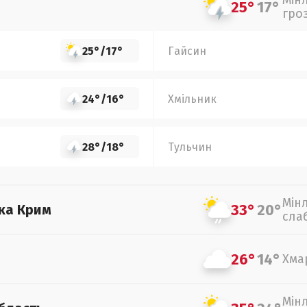
Мін
25°
17°
гро
25°
/
17°
Гайсин
24°
/
16°
Хмільник
28°
/
18°
Тульчин
Мін
33°
20°
ка Крим
сла
26°
14°
Хма
Мін