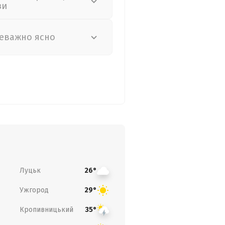
зи
еважно ясно
Луцьк
26°
Ужгород
29°
Кропивницький
35°