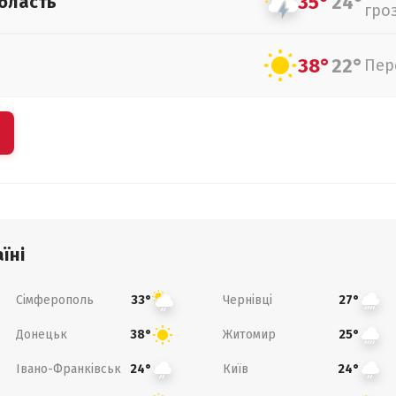
35°
24°
бласть
гро
38°
22°
Пер
їні
Сімферополь
Чернівці
33°
27°
Донецьк
Житомир
38°
25°
Івано-Франківськ
Київ
24°
24°