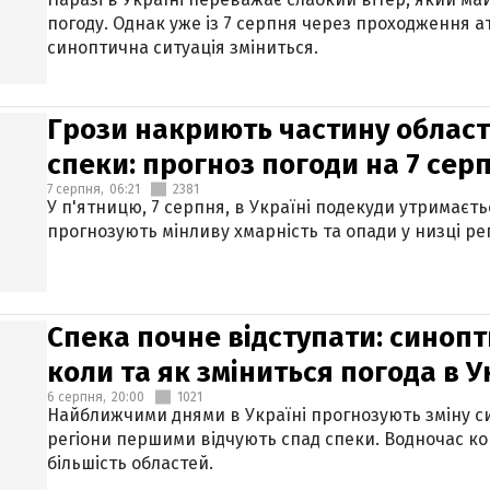
погоду. Однак уже із 7 серпня через проходження 
синоптична ситуація зміниться.
Грози накриють частину областе
спеки: прогноз погоди на 7 сер
7 серпня,
06:21
2381
У п'ятницю, 7 серпня, в Україні подекуди утримаєт
прогнозують мінливу хмарність та опади у низці рег
Спека почне відступати: синопт
коли та як зміниться погода в У
6 серпня,
20:00
1021
Найближчими днями в Україні прогнозують зміну син
регіони першими відчують спад спеки. Водночас к
більшість областей.