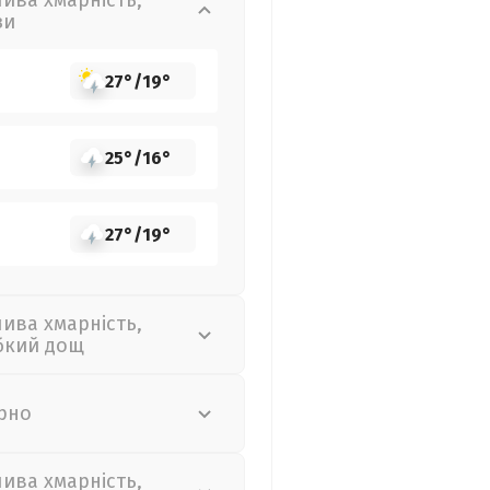
лива хмарність,
зи
27°
/
19°
25°
/
16°
27°
/
19°
лива хмарність,
бкий дощ
рно
лива хмарність,