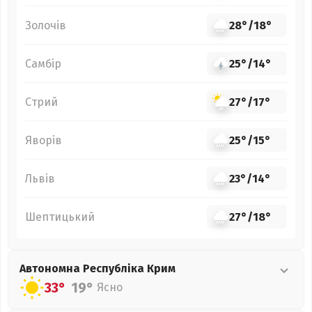
Золочів
28°
/
18°
Самбір
25°
/
14°
Стрий
27°
/
17°
Яворів
25°
/
15°
Львів
23°
/
14°
Шептицький
27°
/
18°
Автономна Республіка Крим
33°
19°
Ясно