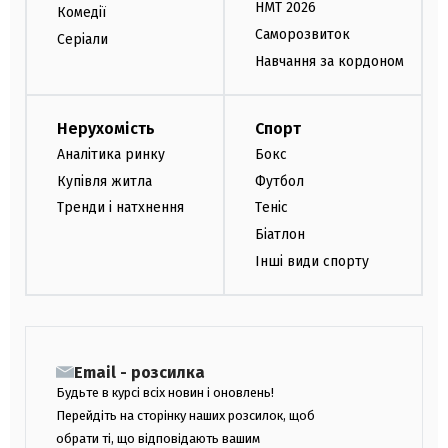
НМТ 2026
Комедії
Саморозвиток
Серіали
Навчання за кордоном
Нерухомість
Спорт
Аналітика ринку
Бокс
Купівля житла
Футбол
Тренди і натхнення
Теніс
Біатлон
Інші види спорту
Email - розсилка
Будьте в курсі всіх новин і оновлень!
Перейдіть на сторінку наших розсилок, щоб
обрати ті, що відповідають вашим