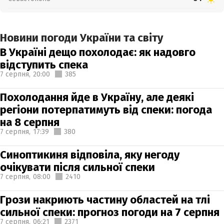
Новини погоди України та світу
В Україні дещо похолодає: як надовго
відступить спека
7 серпня,
20:00
385
Похолодання йде в Україну, але деякі
регіони потерпатимуть від спеки: погода
на 8 серпня
7 серпня,
17:39
380
Синоптикиня відповіла, яку негоду
очікувати після сильної спеки
7 серпня,
08:00
2410
Грози накриють частину областей на тлі
сильної спеки: прогноз погоди на 7 серпня
7 серпня,
06:21
2371