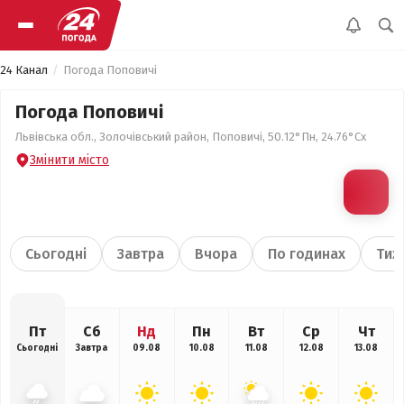
24 Канал
Погода Поповичі
Погода Поповичі
Львівська обл., Золочівський район, Поповичі, 50.12°Пн, 24.76°Сх
Змінити місто
Сьогодні
Завтра
Вчора
По годинах
Тиж
Пт
Сб
Нд
Пн
Вт
Ср
Чт
Сьогодні
Завтра
09.08
10.08
11.08
12.08
13.08