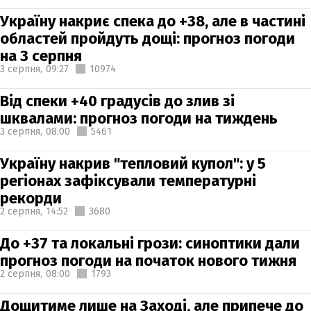
Україну накриє спека до +38, але в частині
областей пройдуть дощі: прогноз погоди
на 3 серпня
3 серпня,
09:27
10974
Від спеки +40 градусів до злив зі
шквалами: прогноз погоди на тиждень
3 серпня,
08:00
5461
Україну накрив "тепловий купол": у 5
регіонах зафіксували температурні
рекорди
2 серпня,
14:52
3680
До +37 та локальні грози: синоптики дали
прогноз погоди на початок нового тижня
2 серпня,
08:00
1793
Дощитиме лише на Заході, але припече до