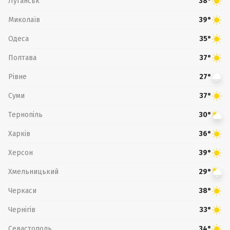
Луганськ
38°
Миколаїв
39°
Одеса
35°
Полтава
37°
Рівне
27°
Суми
37°
Тернопіль
30°
Харків
36°
Херсон
39°
Хмельницький
29°
Черкаси
38°
Чернігів
33°
Севастополь
34°