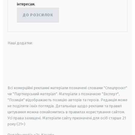
інтересам.
ДО РОЗСИЛОК
Наші додатки:
android
apple
smart tv
samsung smart tv
Всі комерційні рекламні матеріали позначені словами "Спецпроєкт"
чи "Партнерський матеріал". Матеріали з позначкою "Експерт",
"Позиція" відображають позицію авторів та героїв. Редакція може
не поділяти їхніх поглядів. Детальніше щодо реклами та правил
цитування можна ознайомитись в правилах користування сайтом.
Усі права захищені.
Матеріали сайту призначені для осіб старше
21
року (21+)
Онлайн-медіа «24 Канал»