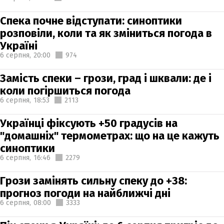
Спека почне відступати: синоптики
розповіли, коли та як зміниться погода в
Україні
6 серпня,
20:00
974
Замість спеки – грози, град і шквали: де і
коли погіршиться погода
6 серпня,
18:53
2113
Українці фіксують +50 градусів на
"домашніх" термометрах: що на це кажуть
синоптики
6 серпня,
16:46
2279
Грози замінять сильну спеку до +38:
прогноз погоди на найближчі дні
6 серпня,
08:00
3333