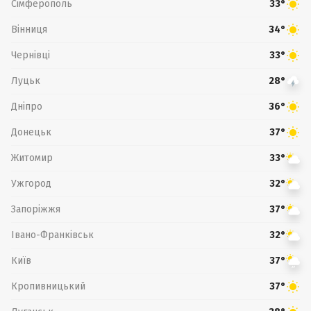
Сімферополь
33°
Вінниця
34°
Чернівці
33°
Луцьк
28°
Дніпро
36°
Донецьк
37°
Житомир
33°
Ужгород
32°
Запоріжжя
37°
Івано-Франківськ
32°
Київ
37°
Кропивницький
37°