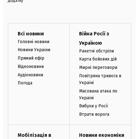
додатку
Всі новини
Війна Росії з
Головні новини
Україною
Новини України
Ракетні обстріли
Прямий ефір
Карта бойових дій
Відеоновини
Мирні переговори
Аудіоновини
Повітряна тривога в
Україні
Погода
Масована атака по
Україні
Вибухи у Росії
Втрати ворога
Мобілізація в
Новини економіки