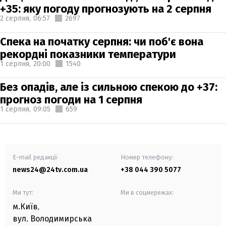
+35: яку погоду прогнозують на 2 серпня
2 серпня,
06:57
2697
Спека на початку серпня: чи поб'є вона
рекордні показники температури
1 серпня,
20:00
1540
Без опадів, але із сильною спекою до +37:
прогноз погоди на 1 серпня
1 серпня,
09:05
659
E-mail редакції
Номер телефону:
news24@24tv.com.ua
+38 044 390 5077
Ми тут:
Ми в соцмережах:
м.Київ
,
вул. Володимирська