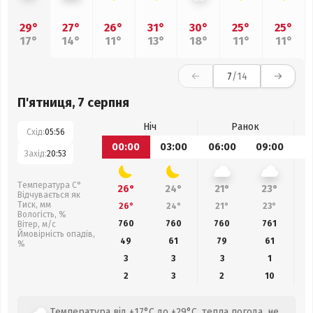
29°
27°
26°
31°
30°
25°
25°
17°
14°
11°
13°
18°
11°
11°
7
/14
П'ятниця, 7 серпня
Ніч
Ранок
Схід:
05:56
00:00
03:00
06:00
09:00
1
Захід:
20:53
Температура С°
26°
24°
21°
23°
Відчувається як
Тиск, мм
26°
24°
21°
23°
Вологість, %
760
760
760
761
Вітер, м/с
Ймовірність опадів,
49
61
79
61
%
3
3
3
1
2
3
2
10
Температура від +17°C до +29°C, тепла погода, не