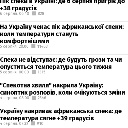
Пік спеки в Україні: де 6 серпня пригріє до
+38 градусів
6 серпня,
06:40
828
На Україну чекає пік африканської спеки:
коли температури стануть
комфортнішими
5 серпня,
20:00
11463
Спека не відступає: де будуть грози та чи
опуститься температура цього тижня
5 серпня,
08:00
1315
"Спекотна хвиля" накрила Україну:
синоптик розповів, коли очікуються зміни
4 серпня,
08:00
2346
Україну накриває африканська спека: де
температура сягне +39 градусів
4 серпня,
07:32
910