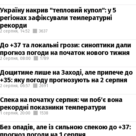
Україну накрив "тепловий купол": у 5
регіонах зафіксували температурні
рекорди
2 серпня,
14:52
3637
До +37 та локальні грози: синоптики дали
прогноз погоди на початок нового тижня
2 серпня,
08:00
1789
Дощитиме лише на Заході, але припече до
+35: яку погоду прогнозують на 2 серпня
2 серпня,
06:57
2691
Спека на початку серпня: чи поб'є вона
рекордні показники температури
1 серпня,
20:00
1538
Без опадів, але із сильною спекою до +37:
прогноз погоди на 1 серпня