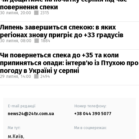
повернення спеки
30 липня,
20:00
2315
Липень завершиться спекою: в яких
регіонах знову пригріє до +33 градусів
30 липня,
08:00
1884
Чи повернеться спека до +35 та коли
припиняться опади: інтерв'ю із Птухою про
погоду в Україні у серпні
29 липня,
14:00
2494
E-mail редакції
Номер телефону:
news24@24tv.com.ua
+38 044 390 5077
Ми тут:
Ми в соцмережах:
м.Київ
,