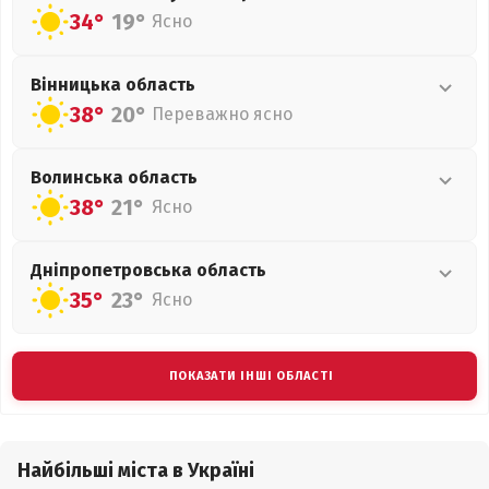
34°
19°
Ясно
Вінницька
область
38°
20°
Переважно ясно
Волинська
область
38°
21°
Ясно
Дніпропетровська
область
35°
23°
Ясно
ПОКАЗАТИ ІНШІ ОБЛАСТІ
Найбільші міста в Україні