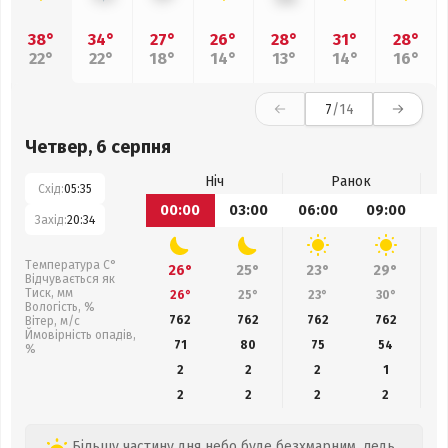
38°
34°
27°
26°
28°
31°
28°
22°
22°
18°
14°
13°
14°
16°
7
/14
Четвер, 6 серпня
Ніч
Ранок
Схід:
05:35
00:00
03:00
06:00
09:00
1
Захід:
20:34
Температура С°
26°
25°
23°
29°
Відчувається як
Тиск, мм
26°
25°
23°
30°
Вологість, %
762
762
762
762
Вітер, м/с
Ймовірність опадів,
71
80
75
54
%
2
2
2
1
2
2
2
2
Більшу частину дня небо буде безхмарним, ледь