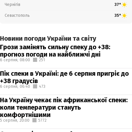
Чернігів
37°
Севастополь
35°
Новини погоди України та світу
Грози замінять сильну спеку до +38:
прогноз погоди на найближчі дні
6 серпня,
08:00
251
Пік спеки в Україні: де 6 серпня пригріє до
+38 градусів
6 серпня,
06:40
473
На Україну чекає пік африканської спеки:
коли температури стануть
комфортнішими
5 серпня,
20:00
5772