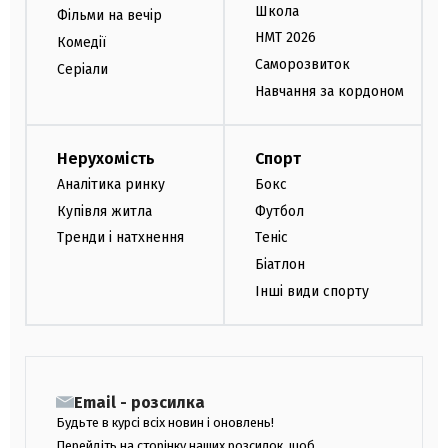
Школа
Фільми на вечір
НМТ 2026
Комедії
Саморозвиток
Серіали
Навчання за кордоном
Нерухомість
Спорт
Аналітика ринку
Бокс
Купівля житла
Футбол
Тренди і натхнення
Теніс
Біатлон
Інші види спорту
Email - розсилка
Будьте в курсі всіх новин і оновлень!
Перейдіть на сторінку наших розсилок, щоб