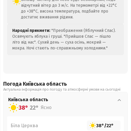
відчутний вітер до 3 м/с. На термометрі від +22°C
до +38°C, висока температура, подбайте про
достатнє вживання рідини.
Народні прикмети:
"Преображення (Яблучний Спас).
Освячують яблука і груші. "Прийшов Спас — пішло
літо від нас". Сухий день — суха осінь, мокрий —
мокра. Ночі стають по-справжньому холодними."
Погода Київська
область
Актуальна інформація про погоду та атмосферні умови на сьогодні
Київська
область
38°
22°
Ясно
Біла Церква
38°
/
22°