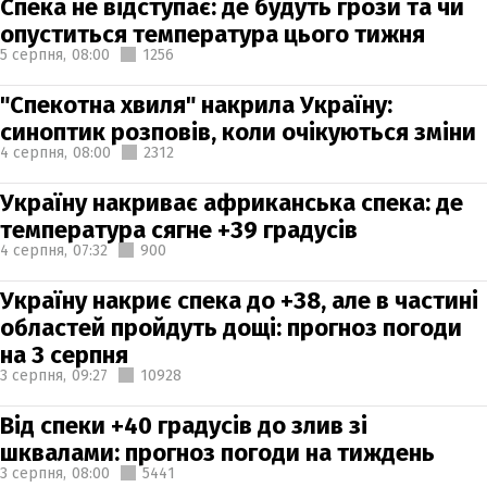
Спека не відступає: де будуть грози та чи
опуститься температура цього тижня
5 серпня,
08:00
1256
"Спекотна хвиля" накрила Україну:
синоптик розповів, коли очікуються зміни
4 серпня,
08:00
2312
Україну накриває африканська спека: де
температура сягне +39 градусів
4 серпня,
07:32
900
Україну накриє спека до +38, але в частині
областей пройдуть дощі: прогноз погоди
на 3 серпня
3 серпня,
09:27
10928
Від спеки +40 градусів до злив зі
шквалами: прогноз погоди на тиждень
3 серпня,
08:00
5441