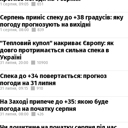
1 серпня,
09:05
651
Серпень приніс спеку до +38 градусів: яку
погоду прогнозують на вихідні
1 серпня,
08:00
839
"Тепловий купол" накриває Європу: як
довго протримається сильна спека в
Україні
31 липня,
20:00
10900
Спека до +34 повертається: прогноз
погоди на 31 липня
31 липня,
09:15
910
На Заході припече до +35: якою буде
погода на початку серпня
31 липня,
08:00
426
Чи дощитиме на початку серпня під час