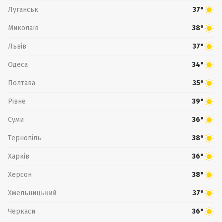
Луганськ
37°
Миколаїв
38°
Львів
37°
Одеса
34°
Полтава
35°
Рівне
39°
Суми
36°
Тернопіль
38°
Харків
36°
Херсон
38°
Хмельницький
37°
Черкаси
36°