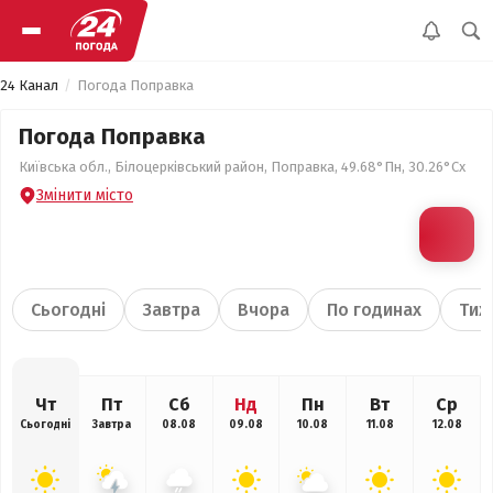
24 Канал
Погода Поправка
Погода Поправка
Київська обл., Білоцерківський район, Поправка, 49.68°Пн, 30.26°Сх
Змінити місто
Сьогодні
Завтра
Вчора
По годинах
Тиж
Чт
Пт
Сб
Нд
Пн
Вт
Ср
Сьогодні
Завтра
08.08
09.08
10.08
11.08
12.08