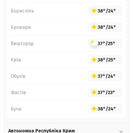
Бориспіль
38°
/
24°
Бровари
38°
/
24°
Вишгород
37°
/
25°
Київ
38°
/
25°
Обухів
37°
/
24°
Фастів
37°
/
23°
Буча
38°
/
24°
Автономна Республіка Крим