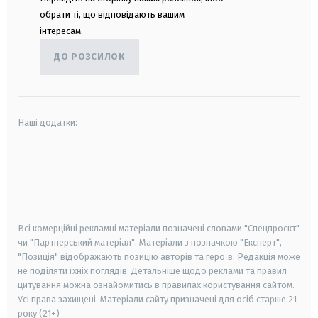
обрати ті, що відповідають вашим
інтересам.
ДО РОЗСИЛОК
Наші додатки:
android
apple
smart tv
samsung smart tv
Всі комерційні рекламні матеріали позначені словами "Спецпроєкт"
чи "Партнерський матеріал". Матеріали з позначкою "Експерт",
"Позиція" відображають позицію авторів та героїв. Редакція може
не поділяти їхніх поглядів. Детальніше щодо реклами та правил
цитування можна ознайомитись в правилах користування сайтом.
Усі права захищені.
Матеріали сайту призначені для осіб старше
21
року (21+)