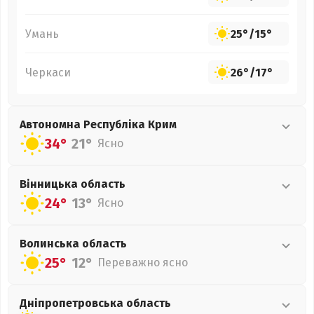
Умань
25°
/
15°
Черкаси
26°
/
17°
Автономна Республіка Крим
34°
21°
Ясно
Вінницька
область
24°
13°
Ясно
Волинська
область
25°
12°
Переважно ясно
Дніпропетровська
область