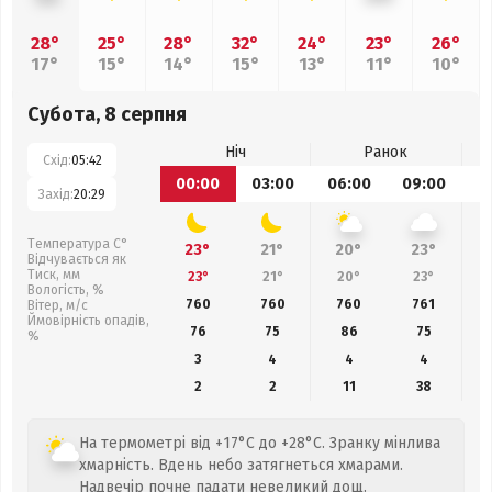
28°
25°
28°
32°
24°
23°
26°
17°
15°
14°
15°
13°
11°
10°
Субота, 8 серпня
Ніч
Ранок
Схід:
05:42
00:00
03:00
06:00
09:00
1
Захід:
20:29
Температура С°
23°
21°
20°
23°
Відчувається як
Тиск, мм
23°
21°
20°
23°
Вологість, %
760
760
760
761
Вітер, м/с
Ймовірність опадів,
76
75
86
75
%
3
4
4
4
2
2
11
38
На термометрі від +17°C до +28°C. Зранку мінлива
хмарність. Вдень небо затягнеться хмарами.
Надвечір почне падати невеликий дощ.