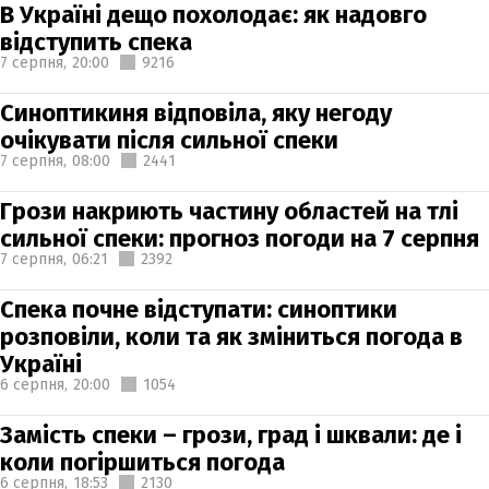
В Україні дещо похолодає: як надовго
відступить спека
7 серпня,
20:00
9216
Синоптикиня відповіла, яку негоду
очікувати після сильної спеки
7 серпня,
08:00
2441
Грози накриють частину областей на тлі
сильної спеки: прогноз погоди на 7 серпня
7 серпня,
06:21
2392
Спека почне відступати: синоптики
розповіли, коли та як зміниться погода в
Україні
6 серпня,
20:00
1054
Замість спеки – грози, град і шквали: де і
коли погіршиться погода
6 серпня,
18:53
2130