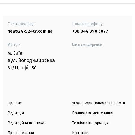
E-mail редакції
Номер телефону:
news24@24tv.com.ua
+38 044 390 5077
Ми тут:
Ми в соцмережах:
м.Київ
,
вул. Володимирська
офіс
61/11,
50
Про нас
Угода Користувача Спільноти
Редакція
Правила коментування
Редакційна політика
Технічна інформація
Про телеканал
Контакти