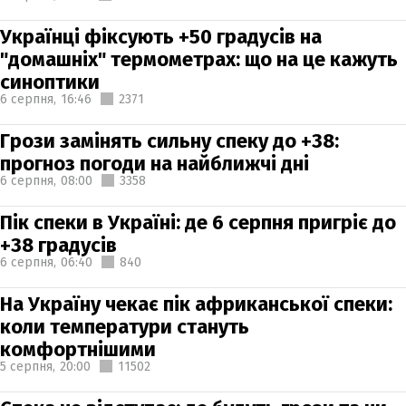
Українці фіксують +50 градусів на
"домашніх" термометрах: що на це кажуть
синоптики
6 серпня,
16:46
2371
Грози замінять сильну спеку до +38:
прогноз погоди на найближчі дні
6 серпня,
08:00
3358
Пік спеки в Україні: де 6 серпня пригріє до
+38 градусів
6 серпня,
06:40
840
На Україну чекає пік африканської спеки:
коли температури стануть
комфортнішими
5 серпня,
20:00
11502