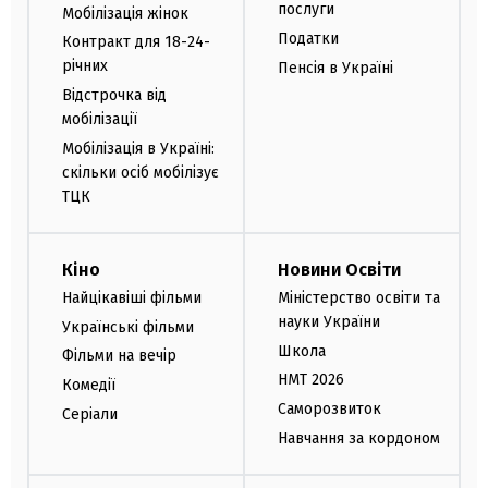
послуги
Мобілізація жінок
Податки
Контракт для 18-24-
річних
Пенсія в Україні
Відстрочка від
мобілізації
Мобілізація в Україні:
скільки осіб мобілізує
ТЦК
Кіно
Новини Освіти
Найцікавіші фільми
Міністерство освіти та
науки України
Українські фільми
Школа
Фільми на вечір
НМТ 2026
Комедії
Саморозвиток
Серіали
Навчання за кордоном