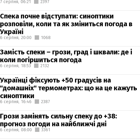
7 серпня,
06:21
2397
Спека почне відступати: синоптики
розповіли, коли та як зміниться погода в
Україні
6 серпня,
20:00
1068
Замість спеки – грози, град і шквали: де і
коли погіршиться погода
6 серпня,
18:53
2132
Українці фіксують +50 градусів на
"домашніх" термометрах: що на це кажуть
синоптики
6 серпня,
16:46
2387
Грози замінять сильну спеку до +38:
прогноз погоди на найближчі дні
6 серпня,
08:00
3361