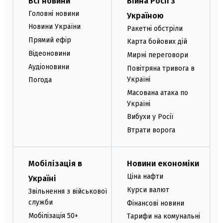
Всі новини
Війна Росії з
Головні новини
Україною
Новини України
Ракетні обстріли
Прямий ефір
Карта бойових дій
Відеоновини
Мирні переговори
Аудіоновини
Повітряна тривога в
Україні
Погода
Масована атака по
Україні
Вибухи у Росії
Втрати ворога
Мобілізація в
Новини економіки
Ціна нафти
Україні
Курси валют
Звільнення з військової
служби
Фінансові новини
Мобілізація 50+
Тарифи на комунальні