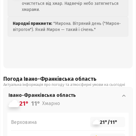
очистеться від хмар. Надвечір небо затягнеться
хмарами.
Народні прикмети:
"Мирона. Вітряний день ("Мирон-
вітрогон"). Який Мирон — такий і січень."
Погода Івано-Франківська
область
Актуальна інформація про погоду та атмосферні умови на сьогодні
Івано-Франківська
область
21°
11°
Хмарно
Верховина
21°
/
11°