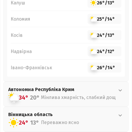
Калуш
26°
/
13°
Коломия
25°
/
14°
Косів
24°
/
13°
Надвірна
24°
/
12°
Івано-Франківськ
26°
/
14°
Автономна Республіка Крим
34°
20°
Мінлива хмарність, слабкий дощ
Вінницька
область
24°
13°
Переважно ясно