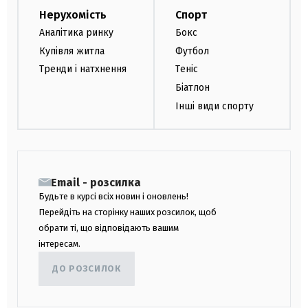
Нерухомість
Спорт
Аналітика ринку
Бокс
Купівля житла
Футбол
Тренди і натхнення
Теніс
Біатлон
Інші види спорту
Email - розсилка
Будьте в курсі всіх новин і оновлень!
Перейдіть на сторінку наших розсилок, щоб
обрати ті, що відповідають вашим
інтересам.
ДО РОЗСИЛОК