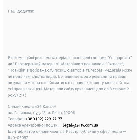
Наші додатки:
android
apple
smart tv
samsung smart tv
Всі комерційні рекламні матеріали позначені словами "Спецпроєкт"
чи "Партнерський матеріал". Матеріали з позначкою "Експерт",
"Позиція" відображають позицію авторів та героїв. Редакція може
не поділяти їхніх поглядів. Детальніше щодо реклами та правил
цитування можна ознайомитись в правилах користування сайтом.
Усі права захищені.
Матеріали сайту призначені для осіб старше
21
року (21+)
Онлайн-медіа «24 Канал»
пл. Галицька, буд. 15, м. Львів, 79008
Телефон
+380 (32) 229-77-77
Адреса електронної пошти —
legal@24tv.com.ua
Ідентифікатор онлайн-медіа в Реєстрі суб'єктів у сфері медіа —
R40-06057