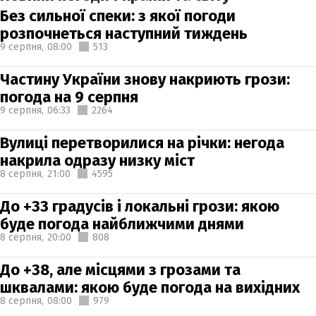
Без сильної спеки: з якої погоди
розпочнеться наступний тиждень
9 серпня,
08:00
513
Частину України знову накриють грози:
погода на 9 серпня
9 серпня,
06:33
2264
Вулиці перетворилися на річки: негода
накрила одразу низку міст
8 серпня,
21:00
4595
До +33 градусів і локальні грози: якою
буде погода найближчими днями
8 серпня,
20:00
808
До +38, але місцями з грозами та
шквалами: якою буде погода на вихідних
8 серпня,
08:00
979