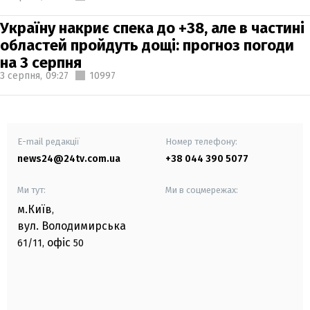
Україну накриє спека до +38, але в частині
областей пройдуть дощі: прогноз погоди
на 3 серпня
3 серпня,
09:27
10997
E-mail редакції
Номер телефону:
news24@24tv.com.ua
+38 044 390 5077
Ми тут:
Ми в соцмережах:
м.Київ
,
вул. Володимирська
офіс
61/11,
50