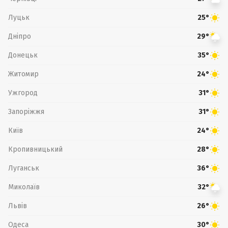
Луцьк
25°
Дніпро
29°
Донецьк
35°
Житомир
24°
Ужгород
31°
Запоріжжя
31°
Київ
24°
Кропивницький
28°
Луганськ
36°
Миколаїв
32°
Львів
26°
Одеса
30°