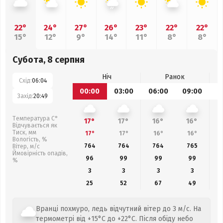
22°
24°
27°
26°
23°
22°
22°
15°
12°
9°
14°
11°
8°
8°
Субота, 8 серпня
Ніч
Ранок
Схід:
06:04
00:00
03:00
06:00
09:00
1
Захід:
20:49
Температура С°
17°
17°
16°
16°
Відчувається як
Тиск, мм
17°
17°
16°
16°
Вологість, %
764
764
764
765
Вітер, м/с
Ймовірність опадів,
96
99
99
99
%
3
3
3
3
25
52
67
49
Вранці похмуро, ледь відчутний вітер до 3 м/с. На
термометрі від +15°C до +22°C. Після обіду небо