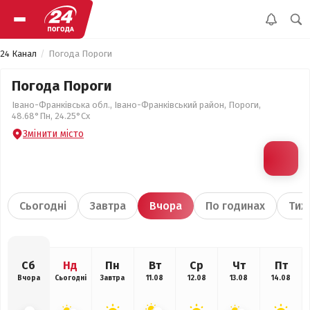
24 Канал
Погода Пороги
Погода Пороги
Івано-Франківська обл., Івано-Франківський район, Пороги,
48.68°Пн, 24.25°Сх
Змінити місто
Сьогодні
Завтра
Вчора
По годинах
Тиж
Сб
Нд
Пн
Вт
Ср
Чт
Пт
Вчора
Сьогодні
Завтра
11.08
12.08
13.08
14.08