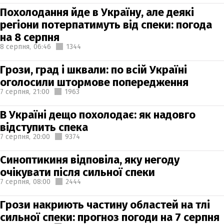
Похолодання йде в Україну, але деякі
регіони потерпатимуть від спеки: погода
на 8 серпня
8 серпня,
06:46
1344
Грози, град і шквали: по всій Україні
оголосили штормове попередження
7 серпня,
21:00
1963
В Україні дещо похолодає: як надовго
відступить спека
7 серпня,
20:00
9374
Синоптикиня відповіла, яку негоду
очікувати після сильної спеки
7 серпня,
08:00
2444
Грози накриють частину областей на тлі
сильної спеки: прогноз погоди на 7 серпня