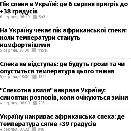
Пік спеки в Україні: де 6 серпня пригріє до
+38 градусів
6 серпня,
06:40
843
На Україну чекає пік африканської спеки:
коли температури стануть
комфортнішими
5 серпня,
20:00
11514
Спека не відступає: де будуть грози та чи
опуститься температура цього тижня
5 серпня,
08:00
1325
"Спекотна хвиля" накрила Україну:
синоптик розповів, коли очікуються зміни
4 серпня,
08:00
2351
Україну накриває африканська спека: де
температура сягне +39 градусів
4 серпня,
07:32
918