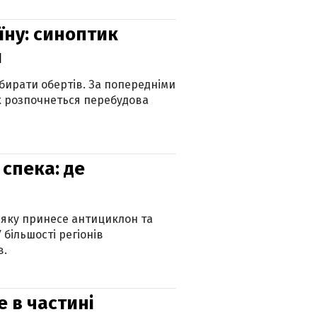
їну: синоптик
и
бирати обертів. За попередніми
х розпочнеться перебудова
спека: де
 яку принесе антициклон та
 більшості регіонів
в.
е в частині