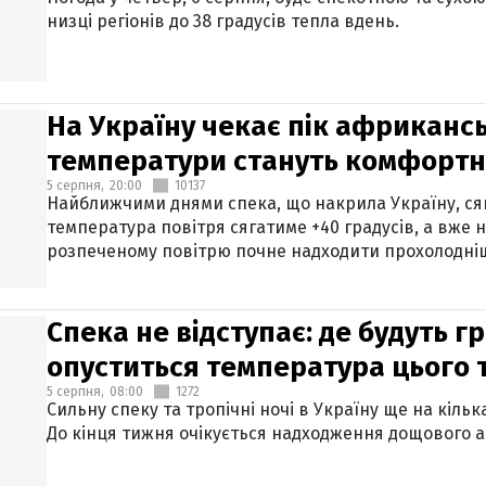
низці регіонів до 38 градусів тепла вдень.
На Україну чекає пік африкансь
температури стануть комфорт
5 серпня,
20:00
10137
Найближчими днями спека, що накрила Україну, сяг
температура повітря сягатиме +40 градусів, а вже 
розпеченому повітрю почне надходити прохолодніш
Спека не відступає: де будуть г
опуститься температура цього
5 серпня,
08:00
1272
Сильну спеку та тропічні ночі в Україну ще на кіль
До кінця тижня очікується надходження дощового 