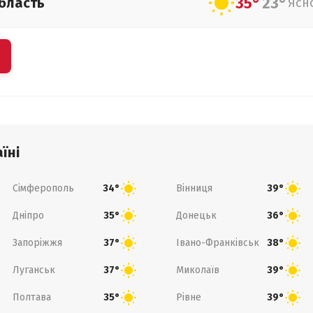
35°
23°
бласть
Ясн
їні
Сімферополь
Вінниця
34°
39°
Дніпро
Донецьк
35°
36°
Запоріжжя
Івано-Франківськ
37°
38°
Луганськ
Миколаїв
37°
39°
Полтава
Рівне
35°
39°