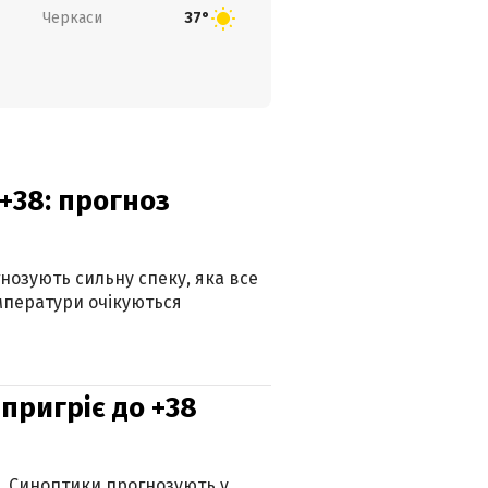
Черкаси
37°
+38: прогноз
гнозують сильну спеку, яка все
мператури очікуються
 пригріє до +38
ю. Синоптики прогнозують у