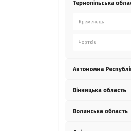
Тернопільська
обла
Кременець
Чортків
Автономна Республі
Вінницька
область
Волинська
область