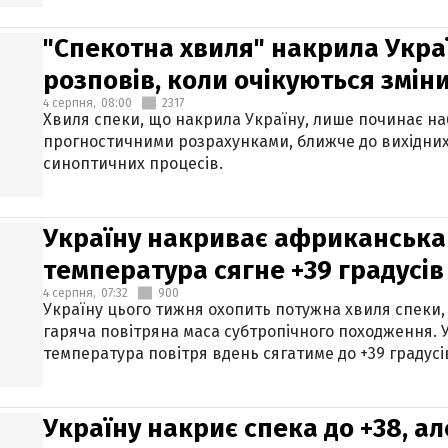
"Спекотна хвиля" накрила Укра
розповів, коли очікуються змін
4 серпня,
08:00
2317
Хвиля спеки, що накрила Україну, лише починає на
прогностичними розрахунками, ближче до вихідни
синоптичних процесів.
Україну накриває африканська 
температура сягне +39 градусів
4 серпня,
07:32
900
Україну цього тижня охопить потужна хвиля спеки,
гаряча повітряна маса субтропічного походження. У
температура повітря вдень сягатиме до +39 градусі
Україну накриє спека до +38, ал