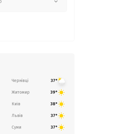
о
Чернівці
37°
Житомир
39°
Київ
38°
Львів
37°
Суми
37°