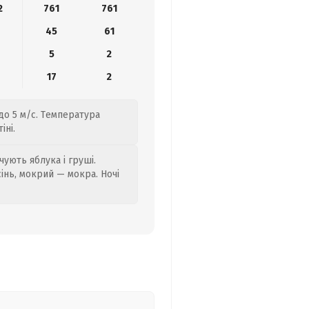
2
761
761
45
61
5
2
17
2
до 5 м/с. Температура
іні.
ують яблука і груші.
сінь, мокрий — мокра. Ночі