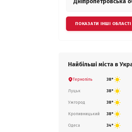
Дніпропетровська
о
ПОКАЗАТИ ІНШІ ОБЛАСТІ
Найбільші міста в Укра
Тернопіль
38°
Луцьк
38°
Ужгород
38°
Кропивницький
38°
Одеса
34°