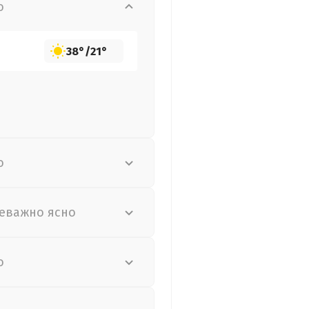
о
38°
/
21°
о
еважно ясно
о