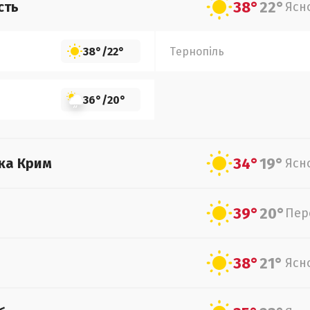
38°
22°
сть
Ясн
38°
/
22°
Тернопіль
36°
/
20°
34°
19°
ка Крим
Ясн
39°
20°
Пер
38°
21°
Ясн