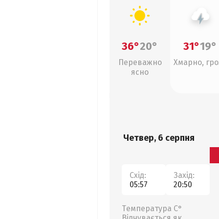
36°
20°
31°
19°
Переважно
Хмарно, гро
ясно
Четвер, 6 серпня
Схід:
Захід:
05:57
20:50
Температура С°
Відчувається як