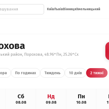
Київ
Львів
Вінниця
Хмельницький
охова
ський район, Порохова, 48.96°Пн, 25.26°Сх
ора
По годинах
Тиждень
10 днів
2 тижні
Сб
Нд
Пн
08.08
09.08
10.08
1