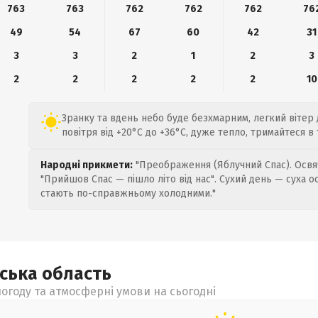
763
763
762
762
762
76
49
54
67
60
42
31
3
3
2
1
2
3
2
2
2
2
2
10
Зранку та вдень небо буде безхмарним, легкий вітер 
повітря від +20°C до +36°C, дуже тепло, тримайтеся в т
Народні прикмети:
"Преображення (Яблучний Спас). Освяч
"Прийшов Спас — пішло літо від нас". Сухий день — суха о
стають по-справжньому холодними."
ьська
область
огоду та атмосферні умови на сьогодні