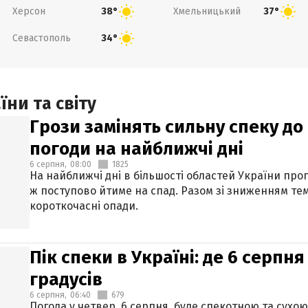
Херсон
Хмельницький
38°
37°
Севастополь
34°
ни та світу
Грози замінять сильну спеку до 
погоди на найближчі дні
6 серпня,
08:00
1825
На найближчі дні в більшості областей України про
ж поступово йтиме на спад. Разом зі зниженням те
короткочасні опади.
Пік спеки в Україні: де 6 серпня
градусів
6 серпня,
06:40
679
Погода у четвер, 6 серпня, буде спекотною та сухо