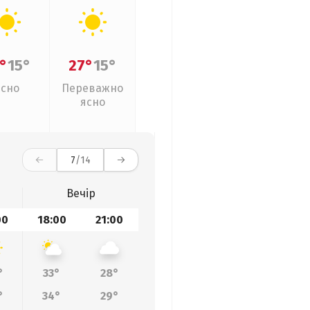
°
15°
27°
15°
Ясно
Переважно
ясно
7
/14
Вечір
00
18:00
21:00
°
33°
28°
°
34°
29°