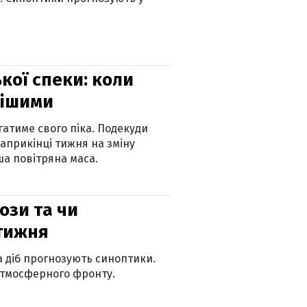
кої спеки: коли
нішими
атиме свого піка. Подекуди
наприкінці тижня на зміну
а повітряна маса.
рози та чи
 тижня
ка діб прогнозують синоптики.
атмосферного фронту.