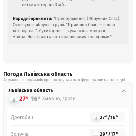
легкий вітер до 3 м/с.
Народні прикмети:
"Преображення (Яблучний Спас).
Освячують яблука і груші. "Прийшов Спас — пішло
літо від нас". Сухий день — суха осінь, мокрий —
мокра. Ночі стають по-справжньому холодними."
Погода Львівська
область
Актуальна інформація про погоду та атмосферні умови на сьогодні
Львівська
область
27°
16°
Хмарно, грози
Дрогобич
27°
/
16°
Золочів
29°
/
17°