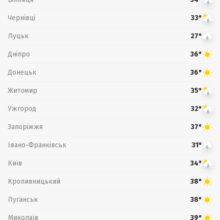
Чернівці
33°
Луцьк
27°
Дніпро
36°
Донецьк
36°
Житомир
35°
Ужгород
32°
Запоріжжя
37°
Івано-Франківськ
31°
Київ
34°
Кропивницький
38°
Луганськ
38°
Миколаїв
39°