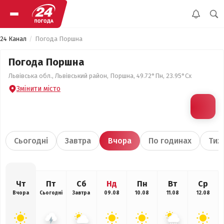
24 Канал
Погода Поршна
Погода Поршна
Львівська обл., Львівський район, Поршна, 49.72°Пн, 23.95°Сх
Змінити місто
Сьогодні
Завтра
Вчора
По годинах
Тиж
Чт
Пт
Сб
Нд
Пн
Вт
Ср
Вчора
Сьогодні
Завтра
09.08
10.08
11.08
12.08