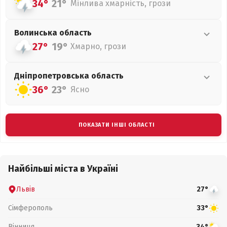
34°
21°
Мінлива хмарність, грози
Волинська
область
27°
19°
Хмарно, грози
Дніпропетровська
область
36°
23°
Ясно
ПОКАЗАТИ ІНШІ ОБЛАСТІ
Найбільші міста в Україні
Львів
27°
Сімферополь
33°
Вінниця
34°