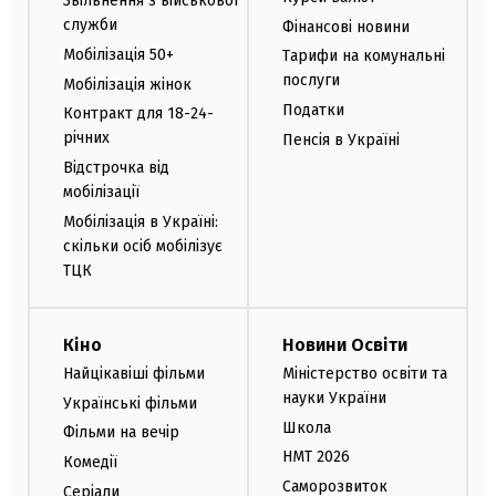
Звільнення з військової
служби
Фінансові новини
Мобілізація 50+
Тарифи на комунальні
послуги
Мобілізація жінок
Податки
Контракт для 18-24-
річних
Пенсія в Україні
Відстрочка від
мобілізації
Мобілізація в Україні:
скільки осіб мобілізує
ТЦК
Кіно
Новини Освіти
Найцікавіші фільми
Міністерство освіти та
науки України
Українські фільми
Школа
Фільми на вечір
НМТ 2026
Комедії
Саморозвиток
Серіали