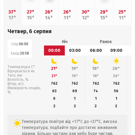
37°
27°
26°
26°
30°
29°
25°
17°
15°
14°
11°
12°
15°
11°
Четвер, 6 серпня
Ніч
Ранок
Схід:
06:00
00:00
03:00
06:00
09:00
1
Захід:
20:58
Температура С°
21°
19°
18°
26°
Відчувається як
Тиск, мм
21°
19°
18°
26°
Вологість, %
762
762
762
762
Вітер, м/с
Ймовірність опадів,
63
69
74
56
%
0
1
1
1
2
2
2
2
Температура повітря від +17°C до +37°C, висока
температура, подбайте про достатнє вживання
рідини. Більшу частину дня небо буде чистим,