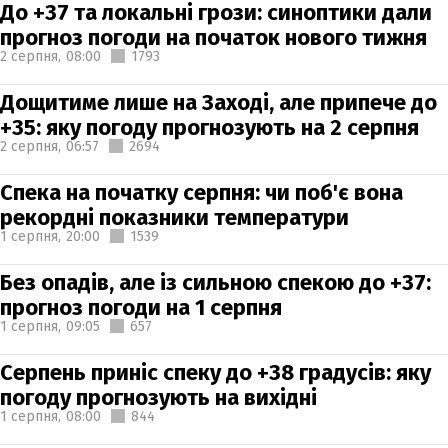
До +37 та локальні грози: синоптики дали
прогноз погоди на початок нового тижня
2 серпня,
08:00
1793
Дощитиме лише на Заході, але припече до
+35: яку погоду прогнозують на 2 серпня
2 серпня,
06:57
2694
Спека на початку серпня: чи поб'є вона
рекордні показники температури
1 серпня,
20:00
1539
Без опадів, але із сильною спекою до +37:
прогноз погоди на 1 серпня
1 серпня,
09:05
657
Серпень приніс спеку до +38 градусів: яку
погоду прогнозують на вихідні
1 серпня,
08:00
844