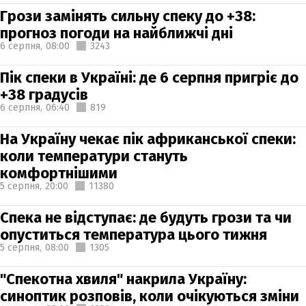
Грози замінять сильну спеку до +38:
прогноз погоди на найближчі дні
6 серпня,
08:00
3243
Пік спеки в Україні: де 6 серпня пригріє до
+38 градусів
6 серпня,
06:40
819
На Україну чекає пік африканської спеки:
коли температури стануть
комфортнішими
5 серпня,
20:00
11380
Спека не відступає: де будуть грози та чи
опуститься температура цього тижня
5 серпня,
08:00
1305
"Спекотна хвиля" накрила Україну:
синоптик розповів, коли очікуються зміни