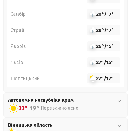
Самбір
26°
/
17°
Стрий
28°
/
17°
Яворів
26°
/
15°
Львів
27°
/
15°
Шептицький
27°
/
17°
Автономна Республіка Крим
33°
19°
Переважно ясно
Вінницька
область