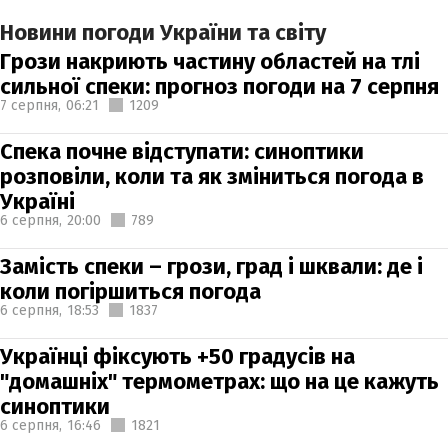
Новини погоди України та світу
Грози накриють частину областей на тлі
сильної спеки: прогноз погоди на 7 серпня
7 серпня,
06:21
1209
Спека почне відступати: синоптики
розповіли, коли та як зміниться погода в
Україні
6 серпня,
20:00
789
Замість спеки – грози, град і шквали: де і
коли погіршиться погода
6 серпня,
18:53
1837
Українці фіксують +50 градусів на
"домашніх" термометрах: що на це кажуть
синоптики
6 серпня,
16:46
1821