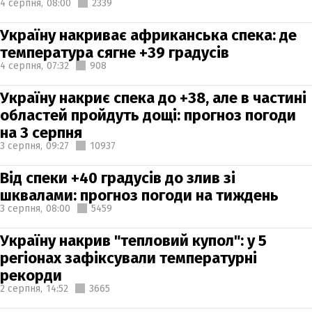
4 серпня,
08:00
2339
Україну накриває африканська спека: де
температура сягне +39 градусів
4 серпня,
07:32
908
Україну накриє спека до +38, але в частині
областей пройдуть дощі: прогноз погоди
на 3 серпня
3 серпня,
09:27
10937
Від спеки +40 градусів до злив зі
шквалами: прогноз погоди на тиждень
3 серпня,
08:00
5459
Україну накрив "тепловий купол": у 5
регіонах зафіксували температурні
рекорди
2 серпня,
14:52
3665