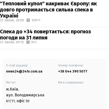
"Тепловий купол" накриває Європу: як
довго протримається сильна спека в
Україні
31 липня,
20:00
10911
Спека до +34 повертається: прогноз
погоди на 31 липня
31 липня,
09:15
941
E-mail редакції
Номер телефону:
news24@24tv.com.ua
+38 044 390 5077
Ми тут:
Ми в соцмережах:
м.Київ
,
вул. Володимирська
офіс
61/11,
50