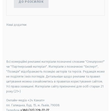
ДО РОЗСИЛОК
Наші додатки:
android
apple
smart tv
samsung smart tv
Всі комерційні рекламні матеріали позначені словами "Спецпроєкт"
чи "Партнерський матеріал". Матеріали з позначкою "Експерт",
"Позиція" відображають позицію авторів та героїв. Редакція може
не поділяти їхніх поглядів. Детальніше щодо реклами та правил
цитування можна ознайомитись в правилах користування сайтом.
Усі права захищені.
Матеріали сайту призначені для осіб старше
21
року (21+)
Онлайн-медіа «24 Канал»
пл. Галицька, буд. 15, м. Львів, 79008
Телефон
+380 (32) 229-77-77