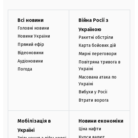
Всі новини
Війна Росії з
Головні новини
Україною
Новини України
Ракетні обстріли
Прямий ефір
Карта бойових дій
Відеоновини
Мирні переговори
Аудіоновини
Повітряна тривога в
Україні
Погода
Масована атака по
Україні
Вибухи у Росії
Втрати ворога
Мобілізація в
Новини економіки
Ціна нафти
Україні
Курси валют