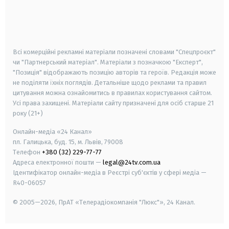
android
apple
smart tv
samsung smart tv
Всі комерційні рекламні матеріали позначені словами "Спецпроєкт"
чи "Партнерський матеріал". Матеріали з позначкою "Експерт",
"Позиція" відображають позицію авторів та героїв. Редакція може
не поділяти їхніх поглядів. Детальніше щодо реклами та правил
цитування можна ознайомитись в правилах користування сайтом.
Усі права захищені.
Матеріали сайту призначені для осіб старше
21
року (21+)
Онлайн-медіа «24 Канал»
пл. Галицька, буд. 15, м. Львів, 79008
Телефон
+380 (32) 229-77-77
Адреса електронної пошти —
legal@24tv.com.ua
Ідентифікатор онлайн-медіа в Реєстрі суб'єктів у сфері медіа —
R40-06057
© 2005—2026,
ПрАТ «Телерадіокомпанія "Люкс"», 24 Канал.