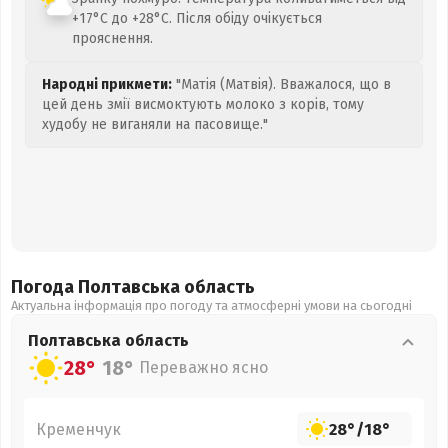
+17°C до +28°C. Після обіду очікується
прояснення.
Народні прикмети:
"Матія (Матвія). Вважалося, що в
цей день змії висмоктують молоко з корів, тому
худобу не виганяли на пасовище."
Погода Полтавська
область
Актуальна інформація про погоду та атмосферні умови на сьогодні
Полтавська
область
28°
18°
Переважно ясно
Кременчук
28°
/
18°