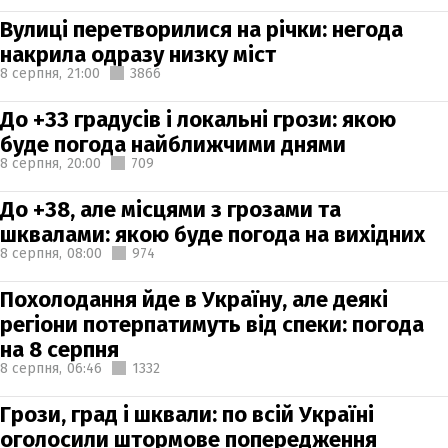
Вулиці перетворилися на річки: негода
накрила одразу низку міст
8 серпня,
21:00
3866
До +33 градусів і локальні грози: якою
буде погода найближчими днями
8 серпня,
20:00
709
До +38, але місцями з грозами та
шквалами: якою буде погода на вихідних
8 серпня,
08:00
974
Похолодання йде в Україну, але деякі
регіони потерпатимуть від спеки: погода
на 8 серпня
8 серпня,
06:46
1332
Грози, град і шквали: по всій Україні
оголосили штормове попередження