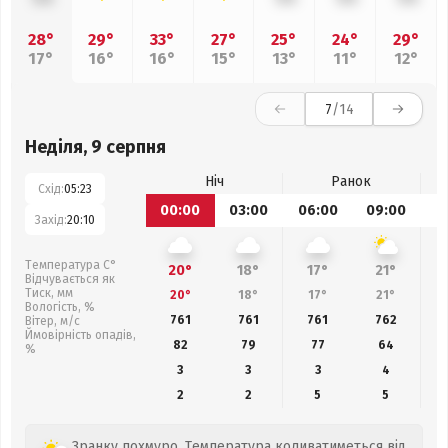
28°
29°
33°
27°
25°
24°
29°
17°
16°
16°
15°
13°
11°
12°
7
/14
Неділя, 9 серпня
Ніч
Ранок
Схід:
05:23
00:00
03:00
06:00
09:00
1
Захід:
20:10
Температура С°
20°
18°
17°
21°
Відчувається як
Тиск, мм
20°
18°
17°
21°
Вологість, %
761
761
761
762
Вітер, м/с
Ймовірність опадів,
82
79
77
64
%
3
3
3
4
2
2
5
5
Зранку похмуро. Температура коливатиметься від