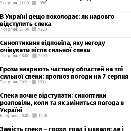
7 серпня,
21:00
1956
В Україні дещо похолодає: як надовго
відступить спека
7 серпня,
20:00
9260
Синоптикиня відповіла, яку негоду
очікувати після сильної спеки
7 серпня,
08:00
2441
Грози накриють частину областей на тлі
сильної спеки: прогноз погоди на 7 серпня
7 серпня,
06:21
2394
Спека почне відступати: синоптики
розповіли, коли та як зміниться погода в
Україні
6 серпня,
20:00
1058
Замість спеки – грози, град і шквали: де і