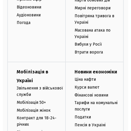
Карта бойових дій
Відеоновини
Мирні переговори
Аудіоновини
Повітряна тривога в
Україні
Погода
Масована атака по
Україні
Вибухи у Росії
Втрати ворога
Мобілізація в
Новини економіки
Ціна нафти
Україні
Курси валют
Звільнення з військової
служби
Фінансові новини
Мобілізація 50+
Тарифи на комунальні
послуги
Мобілізація жінок
Податки
Контракт для 18-24-
річних
Пенсія в Україні