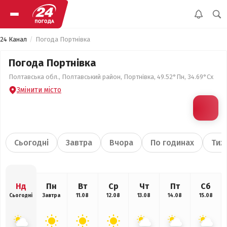
24 Канал
Погода Портнівка
Погода Портнівка
Полтавська обл., Полтавський район, Портнівка, 49.52°Пн, 34.69°Сх
Змінити місто
Сьогодні
Завтра
Вчора
По годинах
Тиж
Нд
Пн
Вт
Ср
Чт
Пт
Сб
Сьогодні
Завтра
11.08
12.08
13.08
14.08
15.08