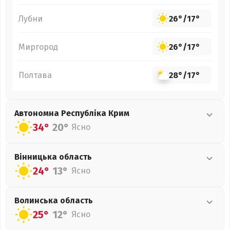
Лубни
26°
/
17°
Миргород
26°
/
17°
Полтава
28°
/
17°
Автономна Республіка Крим
34°
20°
Ясно
Вінницька
область
24°
13°
Ясно
Волинська
область
25°
12°
Ясно