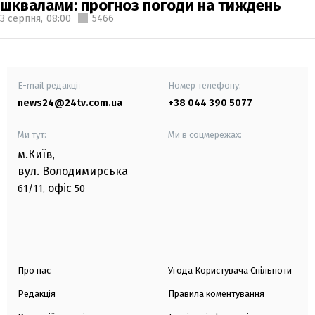
шквалами: прогноз погоди на тиждень
3 серпня,
08:00
5466
E-mail редакції
Номер телефону:
news24@24tv.com.ua
+38 044 390 5077
Ми тут:
Ми в соцмережах:
м.Київ
,
вул. Володимирська
офіс
61/11,
50
Про нас
Угода Користувача Спільноти
Редакція
Правила коментування