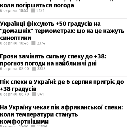
коли погіршиться погода
6 серпня,
18:53
2131
Українці фіксують +50 градусів на
"домашніх" термометрах: що на це кажуть
синоптики
6 серпня,
16:46
2374
Грози замінять сильну спеку до +38:
прогноз погоди на найближчі дні
6 серпня,
08:00
3358
Пік спеки в Україні: де 6 серпня пригріє до
+38 градусів
6 серпня,
06:40
841
На Україну чекає пік африканської спеки:
коли температури стануть
комфортнішими
5 серпня,
20:00
11506