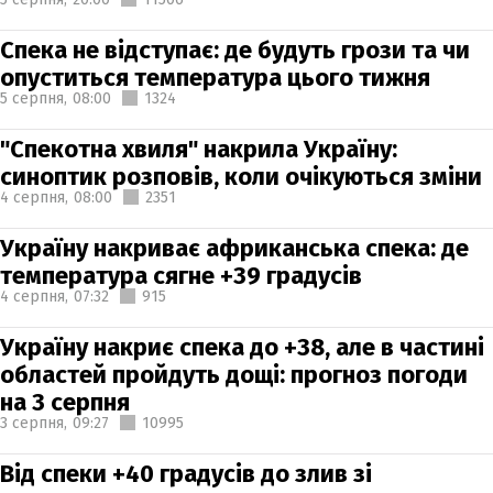
Спека не відступає: де будуть грози та чи
опуститься температура цього тижня
5 серпня,
08:00
1324
"Спекотна хвиля" накрила Україну:
синоптик розповів, коли очікуються зміни
4 серпня,
08:00
2351
Україну накриває африканська спека: де
температура сягне +39 градусів
4 серпня,
07:32
915
Україну накриє спека до +38, але в частині
областей пройдуть дощі: прогноз погоди
на 3 серпня
3 серпня,
09:27
10995
Від спеки +40 градусів до злив зі