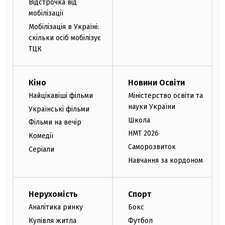
Відстрочка від
мобілізації
Мобілізація в Україні:
скільки осіб мобілізує
ТЦК
Кіно
Новини Освіти
Найцікавіші фільми
Міністерство освіти та
науки України
Українські фільми
Школа
Фільми на вечір
НМТ 2026
Комедії
Саморозвиток
Серіали
Навчання за кордоном
Нерухомість
Спорт
Аналітика ринку
Бокс
Купівля житла
Футбол