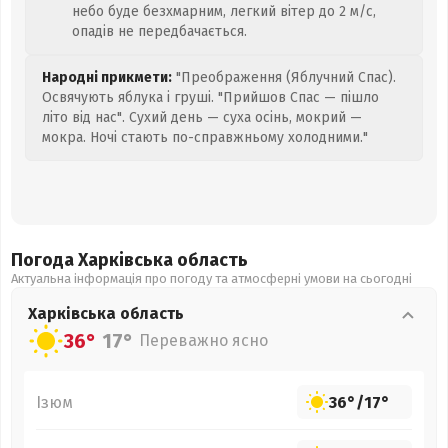
небо буде безхмарним, легкий вітер до 2 м/с,
опадів не передбачається.
Народні прикмети:
"Преображення (Яблучний Спас).
Освячують яблука і груші. "Прийшов Спас — пішло
літо від нас". Сухий день — суха осінь, мокрий —
мокра. Ночі стають по-справжньому холодними."
Погода Харківська
область
Актуальна інформація про погоду та атмосферні умови на сьогодні
Харківська
область
36°
17°
Переважно ясно
Ізюм
36°
/
17°