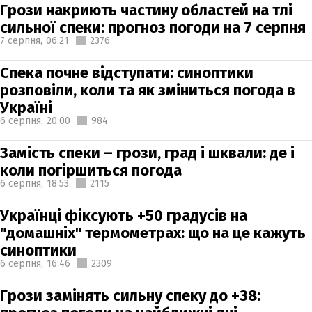
Грози накриють частину областей на тлі
сильної спеки: прогноз погоди на 7 серпня
7 серпня,
06:21
2376
Спека почне відступати: синоптики
розповіли, коли та як зміниться погода в
Україні
6 серпня,
20:00
984
Замість спеки – грози, град і шквали: де і
коли погіршиться погода
6 серпня,
18:53
2115
Українці фіксують +50 градусів на
"домашніх" термометрах: що на це кажуть
синоптики
6 серпня,
16:46
2309
Грози замінять сильну спеку до +38: