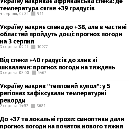
Україну накриває африканська спека: де
температура сягне +39 градусів
4 серпня,
07:32
911
Україну накриє спека до +38, але в частині
областей пройдуть дощі: прогноз погоди
на 3 серпня
3 серпня,
09:27
10977
Від спеки +40 градусів до злив зі
шквалами: прогноз погоди на тиждень
3 серпня,
08:00
5462
Україну накрив "тепловий купол": у 5
регіонах зафіксували температурні
рекорди
2 серпня,
14:52
3681
До +37 та локальні грози: синоптики дали
прогноз погоди на початок нового тижня