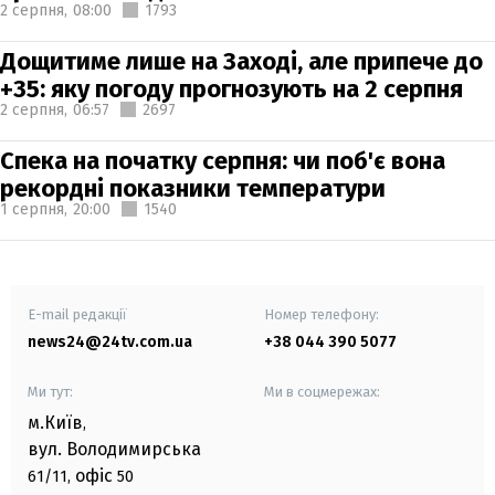
2 серпня,
08:00
1793
Дощитиме лише на Заході, але припече до
+35: яку погоду прогнозують на 2 серпня
2 серпня,
06:57
2697
Спека на початку серпня: чи поб'є вона
рекордні показники температури
1 серпня,
20:00
1540
E-mail редакції
Номер телефону:
news24@24tv.com.ua
+38 044 390 5077
Ми тут:
Ми в соцмережах:
м.Київ
,
вул. Володимирська
офіс
61/11,
50