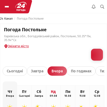
24 Канал
Погода Постольне
Погода Постольне
Харківська обл., Богодухівський район, Постольне, 50.35°Пн,
35.94°Сх
Змінити місто
Сьогодні
Завтра
Вчора
По годинах
Тиж
Чт
Пт
Сб
Нд
Пн
Вт
Ср
Вчора
Сьогодні
Завтра
09.08
10.08
11.08
12.08