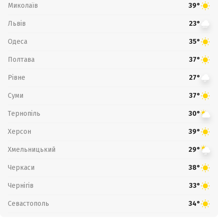
Миколаїв
39°
Львів
23°
Одеса
35°
Полтава
37°
Рівне
27°
Суми
37°
Тернопіль
30°
Херсон
39°
Хмельницький
29°
Черкаси
38°
Чернігів
33°
Севастополь
34°