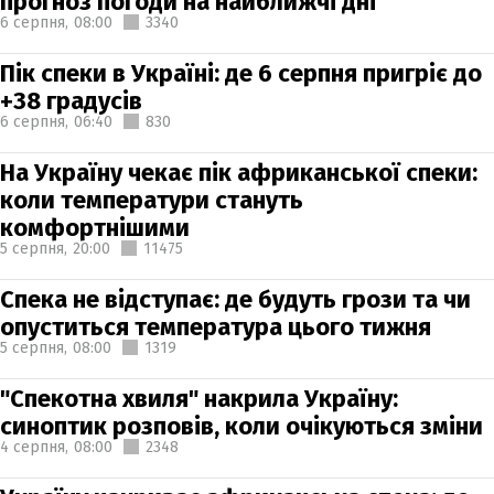
прогноз погоди на найближчі дні
6 серпня,
08:00
3340
Пік спеки в Україні: де 6 серпня пригріє до
+38 градусів
6 серпня,
06:40
830
На Україну чекає пік африканської спеки:
коли температури стануть
комфортнішими
5 серпня,
20:00
11475
Спека не відступає: де будуть грози та чи
опуститься температура цього тижня
5 серпня,
08:00
1319
"Спекотна хвиля" накрила Україну:
синоптик розповів, коли очікуються зміни
4 серпня,
08:00
2348