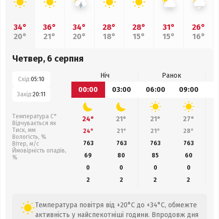
34°
36°
34°
28°
28°
31°
26°
20°
21°
20°
18°
15°
15°
16°
Четвер, 6 серпня
Ніч
Ранок
Схід:
05:10
00:00
03:00
06:00
09:00
1
Захід:
20:11
Температура С°
24°
21°
21°
27°
Відчувається як
Тиск, мм
24°
21°
21°
28°
Вологість, %
763
763
763
763
Вітер, м/с
Ймовірність опадів,
69
80
85
60
%
0
0
0
0
2
2
2
2
Температура повітря від +20°C до +34°C, обмежте
активність у найспекотніші години. Впродовж дня