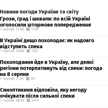
Новини погоди України та світу
Грози, град і шквали: по всій Україні
оголосили штормове попередження
7 серпня,
21:00
1148
В Україні дещо похолодає: як надовго
відступить спека
7 серпня,
20:00
1552
Похолодання йде в Україну, але деякі
регіони потерпатимуть від спеки: погода
на 8 серпня
7 серпня,
17:39
557
Синоптикиня відповіла, яку негоду
очікувати після сильної спеки
7 серпня,
08:00
2419