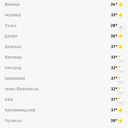
Вінниця
34°
Чернівці
33°
Луцьк
28°
Дніпро
36°
Донецьк
37°
Житомир
33°
Ужгород
32°
Запоріжжя
37°
Івано-Франківськ
32°
Київ
37°
Кропивницький
37°
Луганськ
38°