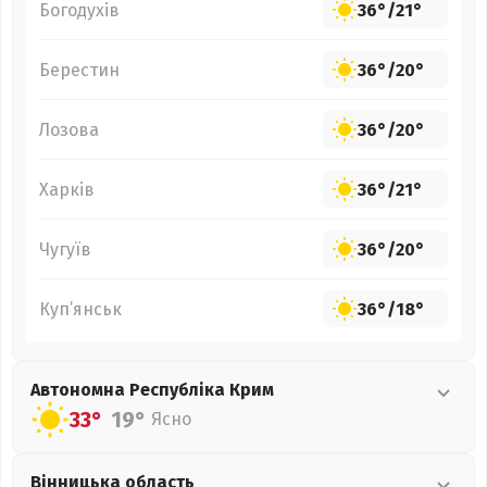
Богодухів
36°
/
21°
Берестин
36°
/
20°
Лозова
36°
/
20°
Харків
36°
/
21°
Чугуїв
36°
/
20°
Куп’янськ
36°
/
18°
Автономна Республіка Крим
33°
19°
Ясно
Вінницька
область