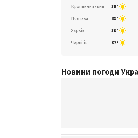
Кропивницький
38°
Полтава
35°
Харків
36°
Чернігів
37°
Новини погоди Украї