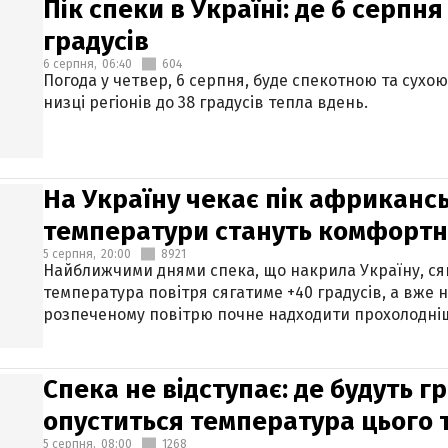
Пік спеки в Україні: де 6 серпня
градусів
6 серпня,
06:40
604
Погода у четвер, 6 серпня, буде спекотною та сухо
низці регіонів до 38 градусів тепла вдень.
На Україну чекає пік африкансь
температури стануть комфорт
5 серпня,
20:00
8921
Найближчими днями спека, що накрила Україну, сяг
температура повітря сягатиме +40 градусів, а вже 
розпеченому повітрю почне надходити прохолодніш
Спека не відступає: де будуть г
опуститься температура цього
5 серпня,
08:00
1268