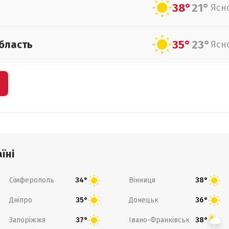
38°
21°
Ясн
35°
23°
бласть
Ясн
їні
Сімферополь
Вінниця
34°
38°
Дніпро
Донецьк
35°
36°
Запоріжжя
Івано-Франківськ
37°
38°