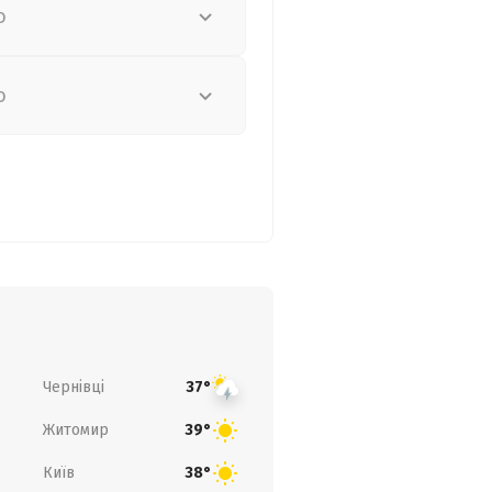
о
о
Чернівці
37°
Житомир
39°
Київ
38°