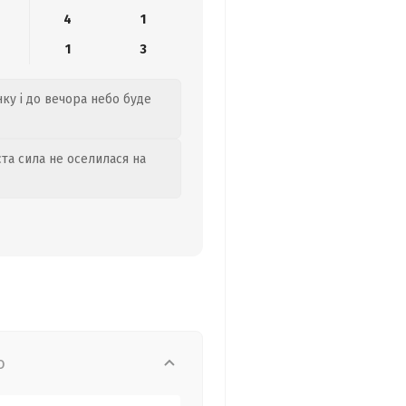
4
1
1
3
нку і до вечора небо буде
та сила не оселилася на
о