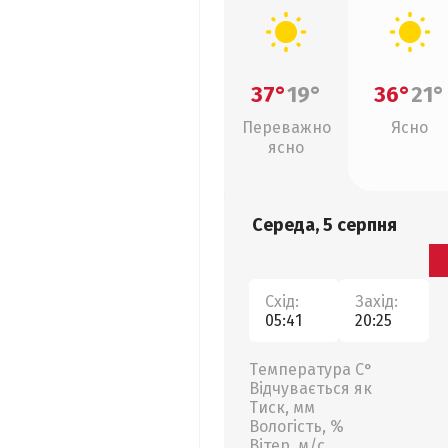
37°
19°
36°
21°
Переважно
Ясно
ясно
Середа, 5 серпня
Схід:
Захід:
05:41
20:25
Температура С°
Відчувається як
Тиск, мм
Вологість, %
Вітер, м/с