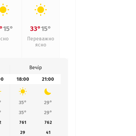
°
15°
33°
15°
Ясно
Переважно
ясно
Вечір
00
18:00
21:00
°
35°
29°
°
35°
29°
2
761
762
29
41