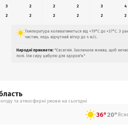
3
2
2
2
3
4
2
2
2
2
2
2
Температура коливатиметься від +19°C до +37°C. З ра
чистим, ледь відчутний вітер до 4 м/с.
Народні прикмети:
"Євсигнія. Заклинали жнива, щоб нечис
полі. Їли сиру цибулю для здоров'я."
бласть
огоду та атмосферні умови на сьогодні
36°
20°
Ясн