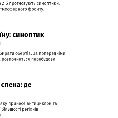
ка діб прогнозують синоптики.
атмосферного фронту.
їну: синоптик
и
бирати обертів. За попередніми
х розпочнеться перебудова
спека: де
 яку принесе антициклон та
 більшості регіонів
в.