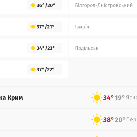
36°
/
20°
Білгород-Дністровський
37°
/
21°
Ізмаїл
34°
/
23°
Подільськ
37°
/
22°
34°
19°
ка Крим
Ясн
38°
20°
Пер