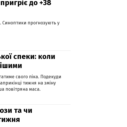
 пригріє до +38
ю. Синоптики прогнозують у
кої спеки: коли
нішими
атиме свого піка. Подекуди
наприкінці тижня на зміну
а повітряна маса.
рози та чи
 тижня