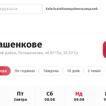
Київ
Львів
Вінниця
Хмельницький
ашенкове
ий район, Поташенкове, 46.87°Пн, 30.33°Сх
ора
По годинах
Тиждень
10 днів
2 тижні
Пт
Сб
Нд
Завтра
08.08
09.08
1