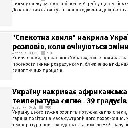
Сильну спеку та тропічні ночі в Україну ще на кіль
До кінця тижня очікується надходження дощового 
"Спекотна хвиля" накрила Укра
розповів, коли очікуються змін
4 серпня,
08:00
2316
Хвиля спеки, що накрила Україну, лише починає на
прогностичними розрахунками, ближче до вихідни
синоптичних процесів.
Україну накриває африканська 
температура сягне +39 градусів
4 серпня,
07:32
900
Україну цього тижня охопить потужна хвиля спеки,
гаряча повітряна маса субтропічного походження. У
температура повітря вдень сягатиме до +39 градусі