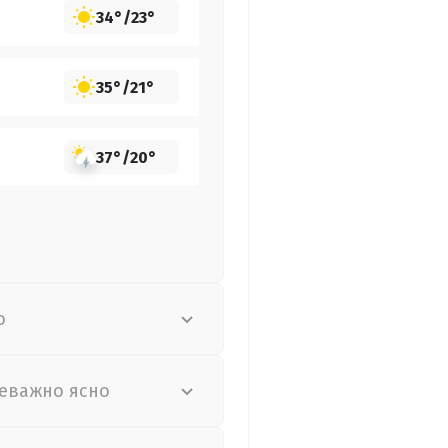
34°
/
23°
35°
/
21°
37°
/
20°
о
еважно ясно