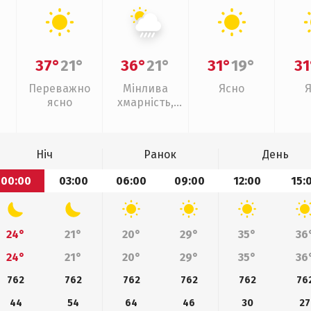
37°
21°
36°
21°
31°
19°
31
Переважно
Мінлива
Ясно
ясно
хмарність,
зливи
Ніч
Ранок
День
00:00
03:00
06:00
09:00
12:00
15:
24°
21°
20°
29°
35°
36
24°
21°
20°
29°
35°
36
762
762
762
762
762
76
44
54
64
46
30
27