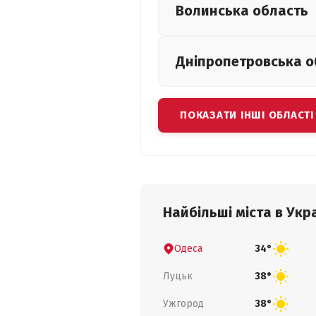
Волинська
область
Дніпропетровська
о
ПОКАЗАТИ ІНШІ ОБЛАСТІ
Найбільші міста в Укра
Одеса
34°
Луцьк
38°
Ужгород
38°