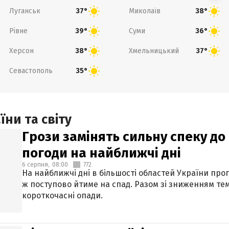
Луганськ
Миколаїв
37°
38°
Рівне
Суми
39°
36°
Херсон
Хмельницький
38°
37°
Севастополь
35°
ни та світу
Грози замінять сильну спеку до 
погоди на найближчі дні
6 серпня,
08:00
772
На найближчі дні в більшості областей України про
ж поступово йтиме на спад. Разом зі зниженням те
короткочасні опади.