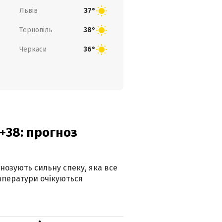
Львів
37°
Тернопіль
38°
Черкаси
36°
+38: прогноз
гнозують сильну спеку, яка все
мператури очікуються