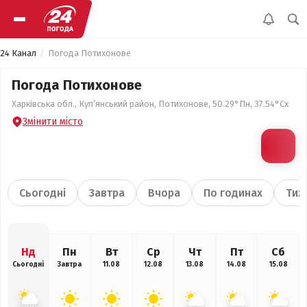
24 Канал
Погода Потихонове
Погода Потихонове
Харківська обл., Куп’янський район, Потихонове, 50.29°Пн, 37.54°Сх
Змінити місто
Сьогодні
Завтра
Вчора
По годинах
Тиж
Нд
Пн
Вт
Ср
Чт
Пт
Сб
Сьогодні
Завтра
11.08
12.08
13.08
14.08
15.08