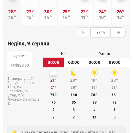
28°
27°
30°
25°
22°
24°
26°
18°
15°
14°
14°
11°
10°
12°
7
/14
Неділя, 9 серпня
Ніч
Ранок
Схід:
05:10
00:00
03:00
06:00
09:00
1
Захід:
20:00
Температура С°
21°
20°
19°
23°
Відчувається як
Тиск, мм
21°
20°
19°
23°
Вологість, %
759
760
760
761
Вітер, м/с
Ймовірність опадів,
76
85
93
72
%
2
3
4
5
2
2
12
6
Зранку переважно ясно, слабкий вітер до 5 м/с.