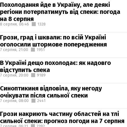
Похолодання йде в Україну, але деякі
регіони потерпатимуть від спеки: погода
на 8 серпня
8 серпня,
06:46
1328
Грози, град і шквали: по всій Україні
оголосили штормове попередження
7 серпня,
21:00
1951
В Україні дещо похолодає: як надовго
відступить спека
7 серпня,
20:00
9189
Синоптикиня відповіла, яку негоду
очікувати після сильної спеки
7 серпня,
08:00
2441
Грози накриють частину областей на тлі
сильної спеки: прогноз погоди на 7 серпня
7 серпня,
06:21
2392