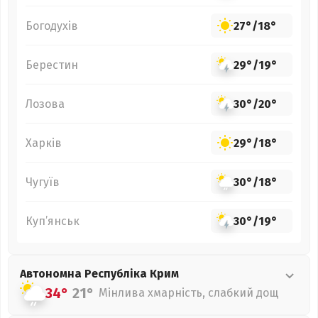
Богодухів
27°
/
18°
Берестин
29°
/
19°
Лозова
30°
/
20°
Харків
29°
/
18°
Чугуїв
30°
/
18°
Куп’янськ
30°
/
19°
Автономна Республіка Крим
34°
21°
Мінлива хмарність, слабкий дощ