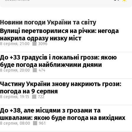
Новини погоди України та світу
Вулиці перетворилися на річки: негода
накрила одразу низку міст
8 серпня,
21:00
3096
До +33 градусів і локальні грози: якою
буде погода найближчими днями
8 серпня,
20:00
474
Частину України знову накриють грози:
погода на 9 серпня
8 серпня,
19:15
722
До +38, але місцями з грозами та
шквалами: якою буде погода на вихідних
8 серпня,
08:00
961