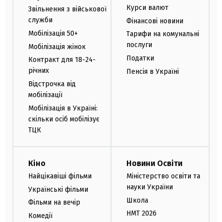
Курси валют
Звільнення з військової
служби
Фінансові новини
Мобілізація 50+
Тарифи на комунальні
послуги
Мобілізація жінок
Податки
Контракт для 18-24-
річних
Пенсія в Україні
Відстрочка від
мобілізації
Мобілізація в Україні:
скільки осіб мобілізує
ТЦК
Кіно
Новини Освіти
Найцікавіші фільми
Міністерство освіти та
науки України
Українські фільми
Школа
Фільми на вечір
НМТ 2026
Комедії