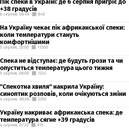
Пік спеки в Україні: де 6 серпня пригріє до
+38 градусів
6 серпня,
06:40
840
На Україну чекає пік африканської спеки:
коли температури стануть
комфортнішими
5 серпня,
20:00
11500
Спека не відступає: де будуть грози та чи
опуститься температура цього тижня
5 серпня,
08:00
1324
"Спекотна хвиля" накрила Україну:
синоптик розповів, коли очікуються зміни
4 серпня,
08:00
2350
Україну накриває африканська спека: де
температура сягне +39 градусів
4 серпня,
07:32
915