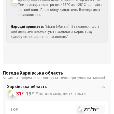
Температура повітря від +18°C до +28°C, одягайте
легкий одяг. Після обіду дощитиме. Ввечері дощ
припиниться.
Народні прикмети:
"Матія (Матвія). Вважалося, що в
цей день змії висмоктують молоко з корів, тому
худобу не виганяли на пасовище."
Погода Харківська
область
Актуальна інформація про погоду та атмосферні умови на сьогодні
Харківська
область
31°
19°
Мінлива хмарність, грози
Ізюм
31°
/
19°