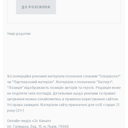
ДО РОЗСИЛОК
Наші додатки:
android
apple
smart tv
samsung smart tv
Всі комерційні рекламні матеріали позначені словами "Спецпроєкт"
чи "Партнерський матеріал". Матеріали з позначкою "Експерт",
"Позиція" відображають позицію авторів та героїв. Редакція може
не поділяти їхніх поглядів. Детальніше щодо реклами та правил
цитування можна ознайомитись в правилах користування сайтом.
Усі права захищені.
Матеріали сайту призначені для осіб старше
21
року (21+)
Онлайн-медіа «24 Канал»
пл. Галицька, буд. 15, м. Львів, 79008