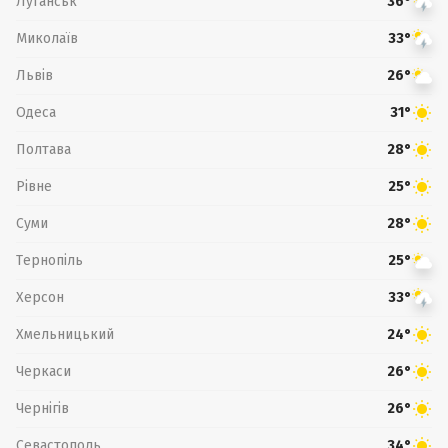
Луганськ
36°
Миколаїв
33°
Львів
26°
Одеса
31°
Полтава
28°
Рівне
25°
Суми
28°
Тернопіль
25°
Херсон
33°
Хмельницький
24°
Черкаси
26°
Чернігів
26°
Севастополь
34°