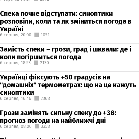
Спека почне відступати: синоптики
розповіли, коли та як зміниться погода в
Україні
6 серпня,
20:00
1051
Замість спеки – грози, град і шквали: де і
коли погіршиться погода
6 серпня,
18:53
2130
Українці фіксують +50 градусів на
"домашніх" термометрах: що на це кажуть
синоптики
6 серпня,
16:46
2368
Грози замінять сильну спеку до +38:
прогноз погоди на найближчі дні
6 серпня,
08:00
3358