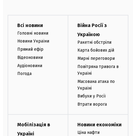
Всі новини
Війна Росії з
Головні новини
Україною
Новини України
Ракетні обстріли
Прямий ефір
Карта бойових дій
Відеоновини
Мирні переговори
Аудіоновини
Повітряна тривога в
Україні
Погода
Масована атака по
Україні
Вибухи у Росії
Втрати ворога
Мобілізація в
Новини економіки
Ціна нафти
Україні