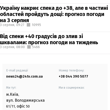
Україну накриє спека до +38, але в частині
областей пройдуть дощі: прогноз погоди
на 3 серпня
3 серпня,
09:27
10995
Від спеки +40 градусів до злив зі
шквалами: прогноз погоди на тиждень
3 серпня,
08:00
5466
E-mail редакції
Номер телефону:
news24@24tv.com.ua
+38 044 390 5077
Ми тут:
Ми в соцмережах:
м.Київ
,
вул. Володимирська
офіс
61/11,
50