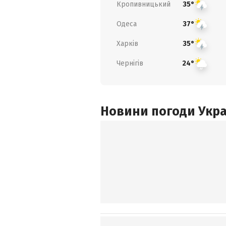
Кропивницький
35°
Одеса
37°
Харків
35°
Чернігів
24°
Новини погоди Украї