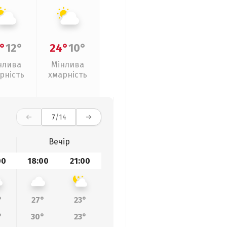
°
12°
24°
10°
нлива
Мінлива
рність
хмарність
7
/14
Вечір
00
18:00
21:00
°
27°
23°
°
30°
23°