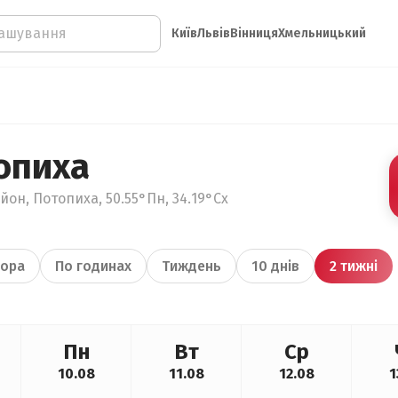
Київ
Львів
Вінниця
Хмельницький
опиха
йон, Потопиха, 50.55°Пн, 34.19°Сх
ора
По годинах
Тиждень
10 днів
2 тижні
Пн
Вт
Ср
10.08
11.08
12.08
1