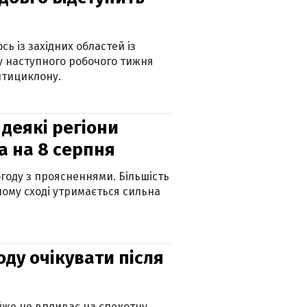
ь із західних областей із
 наступного робочого тижня
нтициклону.
 деякі регіони
а на 8 серпня
огоду з проясненнями. Більшість
ному сході утримається сильна
оду очікувати після
айже не впливає на спекотну