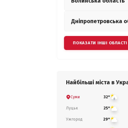
Волинська
область
Дніпропетровська
о
ПОКАЗАТИ ІНШІ ОБЛАСТІ
Найбільші міста в Укра
Суми
32°
Луцьк
25°
Ужгород
29°