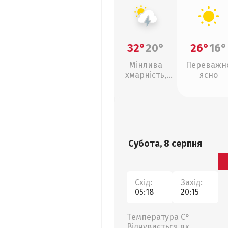
32°
20°
26°
16°
Мінлива
Переважн
хмарність,
ясно
грози
Субота, 8 серпня
Схід:
Захід:
05:18
20:15
Температура С°
Відчувається як