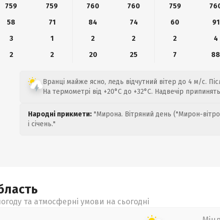
759
759
760
760
759
76
58
71
84
74
60
91
3
1
2
2
2
4
2
2
20
25
7
8
Вранці майже ясно, ледь відчутний вітер до 4 м/с. Піс
На термометрі від +20°C до +32°C. Надвечір припинять
Народні прикмети:
"Мирона. Вітряний день ("Мирон-вітро
і січень."
бласть
огоду та атмосферні умови на сьогодні