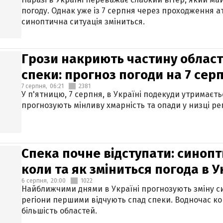
погоду. Однак уже із 7 серпня через проходження 
синоптична ситуація зміниться.
Грози накриють частину областе
спеки: прогноз погоди на 7 сер
7 серпня,
06:21
2381
У п'ятницю, 7 серпня, в Україні подекуди утримаєт
прогнозують мінливу хмарність та опади у низці рег
Спека почне відступати: синопт
коли та як зміниться погода в У
6 серпня,
20:00
1022
Найближчими днями в Україні прогнозують зміну син
регіони першими відчують спад спеки. Водночас к
більшість областей.