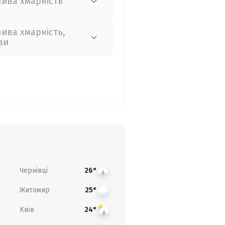
лива хмарність
лива хмарність,
ви
Чернівці
26°
Житомир
25°
Київ
24°