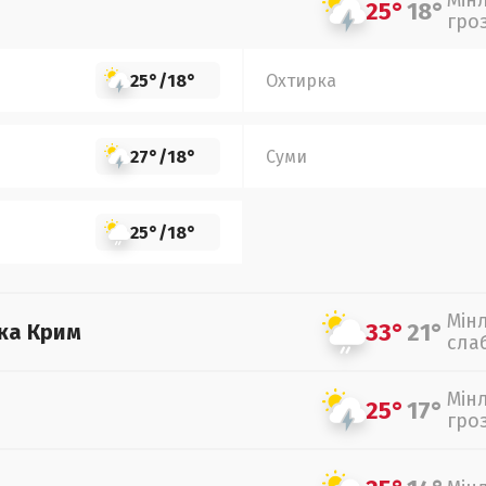
Мін
25°
18°
гро
25°
/
18°
Охтирка
27°
/
18°
Суми
25°
/
18°
Мін
33°
21°
ка Крим
сла
Мін
25°
17°
гро