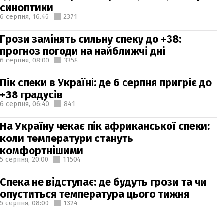
синоптики
6 серпня,
16:46
2371
Грози замінять сильну спеку до +38:
прогноз погоди на найближчі дні
6 серпня,
08:00
3358
Пік спеки в Україні: де 6 серпня пригріє до
+38 градусів
6 серпня,
06:40
841
На Україну чекає пік африканської спеки:
коли температури стануть
комфортнішими
5 серпня,
20:00
11504
Спека не відступає: де будуть грози та чи
опуститься температура цього тижня
5 серпня,
08:00
1324