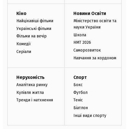
Кіно
Новини Освіти
Найцікавіші фільми
Міністерство освіти та
науки України
Українські фільми
Школа
Фільми на вечір
НМТ 2026
Комедії
Саморозвиток
Серіали
Навчання за кордоном
Нерухомість
Спорт
Аналітика ринку
Бокс
Купівля житла
Футбол
Тренди і натхнення
Теніс
Біатлон
Інші види спорту