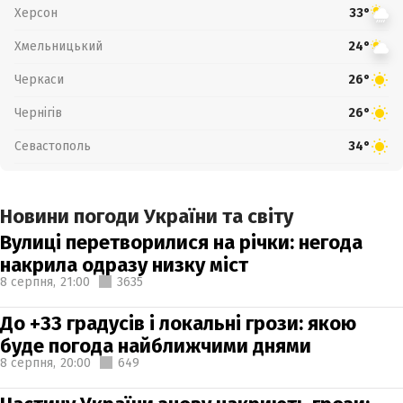
Херсон
33°
Хмельницький
24°
Черкаси
26°
Чернігів
26°
Севастополь
34°
Новини погоди України та світу
Вулиці перетворилися на річки: негода
накрила одразу низку міст
8 серпня,
21:00
3635
До +33 градусів і локальні грози: якою
буде погода найближчими днями
8 серпня,
20:00
649