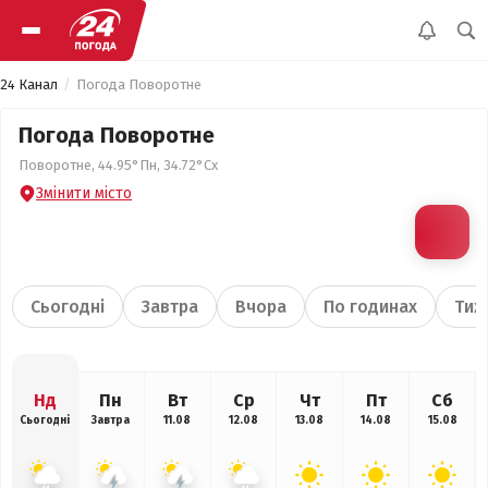
24 Канал
Погода Поворотне
Погода Поворотне
Поворотне, 44.95°Пн, 34.72°Сх
Змінити місто
Сьогодні
Завтра
Вчора
По годинах
Тиж
Нд
Пн
Вт
Ср
Чт
Пт
Сб
Сьогодні
Завтра
11.08
12.08
13.08
14.08
15.08