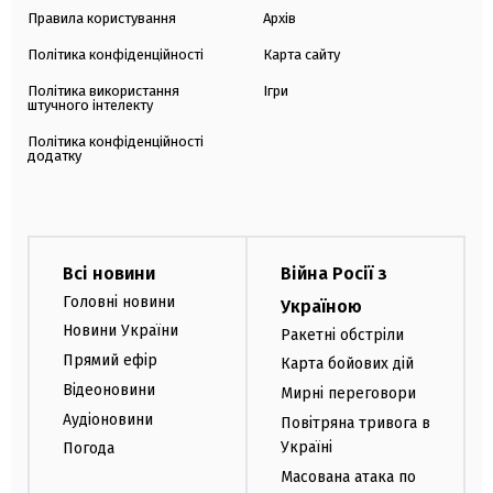
Правила користування
Архів
Політика конфіденційності
Карта сайту
Політика використання
Ігри
штучного інтелекту
Політика конфіденційності
додатку
Всі новини
Війна Росії з
Головні новини
Україною
Новини України
Ракетні обстріли
Прямий ефір
Карта бойових дій
Відеоновини
Мирні переговори
Аудіоновини
Повітряна тривога в
Україні
Погода
Масована атака по