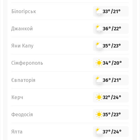
Білогірськ
33°
/
21°
Джанкой
36°
/
22°
Яни Капу
35°
/
23°
Сімферополь
34°
/
20°
Євпаторія
36°
/
21°
Керч
32°
/
24°
Феодосія
35°
/
23°
Ялта
37°
/
24°