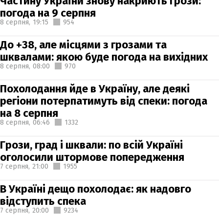
Частину України знову накриють грози:
погода на 9 серпня
8 серпня,
19:15
954
До +38, але місцями з грозами та
шквалами: якою буде погода на вихідних
8 серпня,
08:00
970
Похолодання йде в Україну, але деякі
регіони потерпатимуть від спеки: погода
на 8 серпня
8 серпня,
06:46
1332
Грози, град і шквали: по всій Україні
оголосили штормове попередження
7 серпня,
21:00
1955
В Україні дещо похолодає: як надовго
відступить спека
7 серпня,
20:00
9234