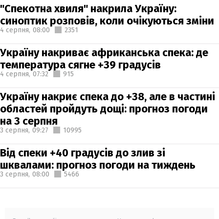
"Спекотна хвиля" накрила Україну:
синоптик розповів, коли очікуються зміни
4 серпня,
08:00
2351
Україну накриває африканська спека: де
температура сягне +39 градусів
4 серпня,
07:32
915
Україну накриє спека до +38, але в частині
областей пройдуть дощі: прогноз погоди
на 3 серпня
3 серпня,
09:27
10995
Від спеки +40 градусів до злив зі
шквалами: прогноз погоди на тиждень
3 серпня,
08:00
5466