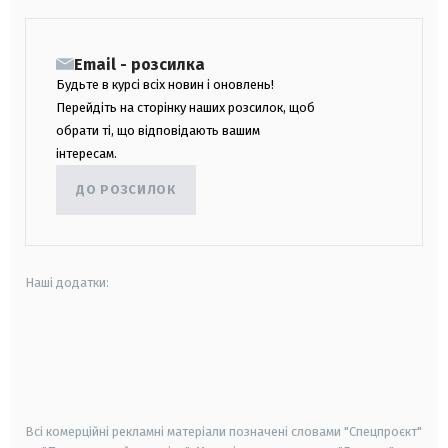
Email - розсилка
Будьте в курсі всіх новин і оновлень!
Перейдіть на сторінку наших розсилок, щоб
обрати ті, що відповідають вашим
інтересам.
ДО РОЗСИЛОК
Наші додатки:
android
apple
smart tv
samsung smart tv
Всі комерційні рекламні матеріали позначені словами "Спецпроєкт"