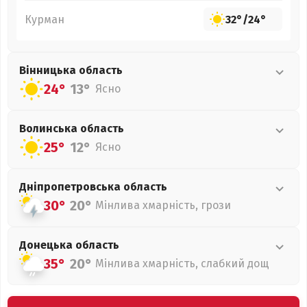
Курман
32°
/
24°
Вінницька
область
24°
13°
Ясно
Волинська
область
25°
12°
Ясно
Дніпропетровська
область
30°
20°
Мінлива хмарність, грози
Донецька
область
35°
20°
Мінлива хмарність, слабкий дощ