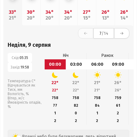
33°
30°
34°
34°
27°
26°
26°
21°
20°
20°
20°
15°
13°
14°
7
/14
Неділя, 9 серпня
Ніч
Ранок
Схід:
05:35
00:00
03:00
06:00
09:00
1
Захід:
19:58
Температура С°
22°
22°
21°
26°
Відчувається як
Тиск, мм
22°
22°
21°
26°
Вологість, %
758
758
758
759
Вітер, м/с
Ймовірність опадів,
77
82
84
61
%
1
0
1
2
2
2
2
2
Вранці небо буде безхмарним, ледь відчутний