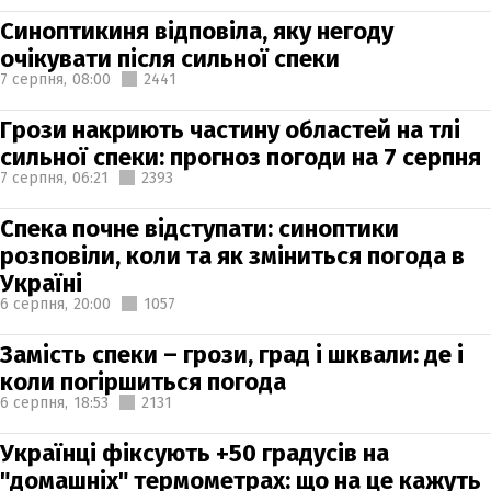
Синоптикиня відповіла, яку негоду
очікувати після сильної спеки
7 серпня,
08:00
2441
Грози накриють частину областей на тлі
сильної спеки: прогноз погоди на 7 серпня
7 серпня,
06:21
2393
Спека почне відступати: синоптики
розповіли, коли та як зміниться погода в
Україні
6 серпня,
20:00
1057
Замість спеки – грози, град і шквали: де і
коли погіршиться погода
6 серпня,
18:53
2131
Українці фіксують +50 градусів на
"домашніх" термометрах: що на це кажуть