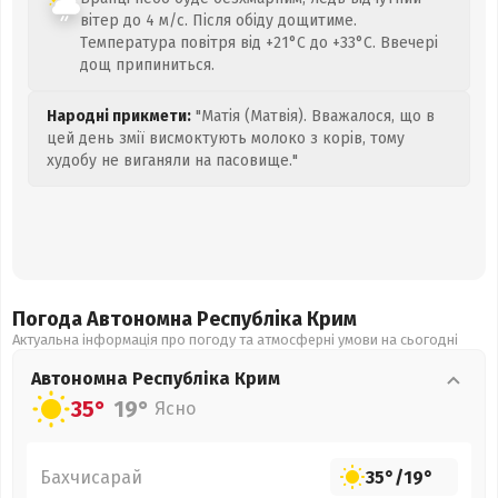
вітер до 4 м/с. Після обіду дощитиме.
Температура повітря від +21°C до +33°C. Ввечері
дощ припиниться.
Народні прикмети:
"Матія (Матвія). Вважалося, що в
цей день змії висмоктують молоко з корів, тому
худобу не виганяли на пасовище."
Погода Автономна Республіка Крим
Актуальна інформація про погоду та атмосферні умови на сьогодні
Автономна Республіка Крим
35°
19°
Ясно
Бахчисарай
35°
/
19°