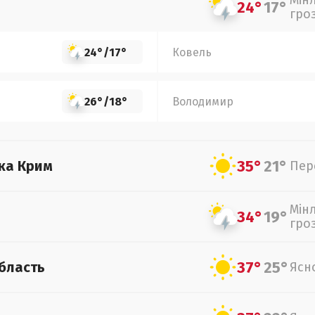
Мін
24°
17°
гро
24°
/
17°
Ковель
26°
/
18°
Володимир
35°
21°
ка Крим
Пер
Мін
34°
19°
гро
37°
25°
бласть
Ясн