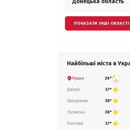
Донецька
область
ПОКАЗАТИ ІНШІ ОБЛАСТІ
Найбільші міста в Укра
Луцьк
26°
Дніпро
37°
Запоріжжя
38°
Луганськ
38°
Полтава
37°