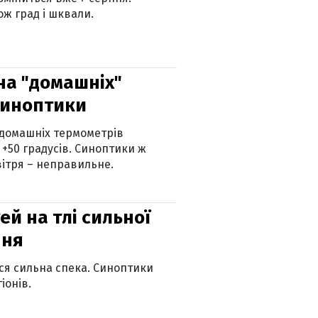
ж град і шквали.
 на "домашніх"
синоптики
 домашніх термометрів
 +50 градусів. Синоптики ж
ітря – неправильне.
й на тлі сильної
пня
ься сильна спека. Синоптики
іонів.