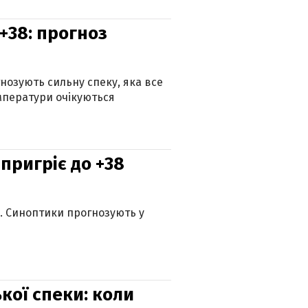
+38: прогноз
гнозують сильну спеку, яка все
мператури очікуються
 пригріє до +38
ю. Синоптики прогнозують у
кої спеки: коли