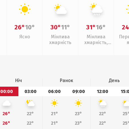
26°
10°
30°
11°
31°
16°
24
Ясно
Мінлива
Мінлива
Пер
хмарність
хмарність,
зливи
Ніч
Ранок
День
00:00
03:00
06:00
09:00
12:00
15:
26°
22°
21°
23°
22°
25
26°
22°
21°
23°
22°
25