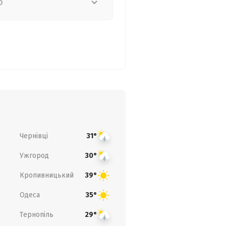
о
Чернівці
31°
Ужгород
30°
Кропивницький
39°
Одеса
35°
Тернопіль
29°