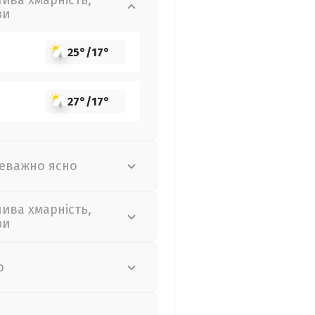
лива хмарність,
зи
25°
/
17°
27°
/
17°
еважно ясно
лива хмарність,
зи
о