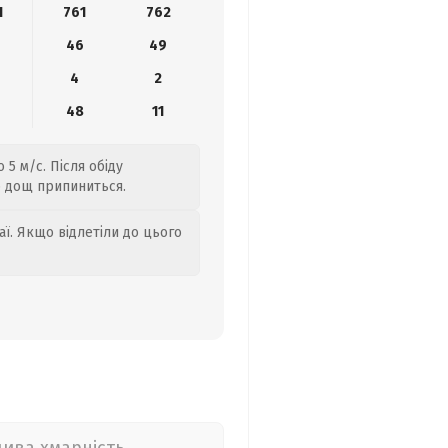
1
761
762
46
49
4
2
0
48
11
 5 м/с. Після обіду
р дощ припиниться.
аї. Якщо відлетіли до цього