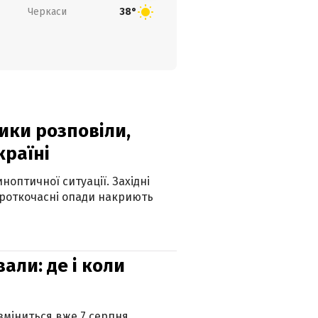
Черкаси
38°
ики розповіли,
країні
оптичної ситуації. Західні
ороткочасні опади накриють
вали: де і коли
 зміниться вже 7 серпня.