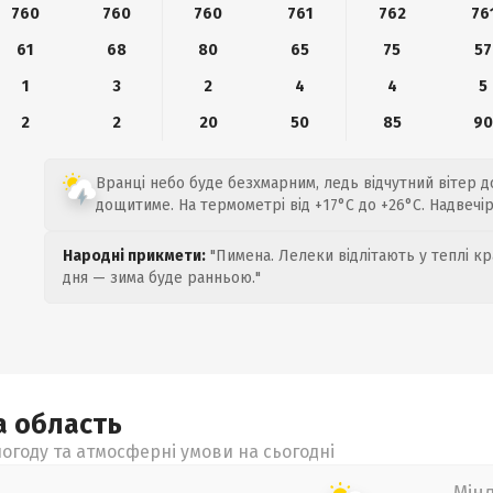
760
760
760
761
762
76
61
68
80
65
75
57
1
3
2
4
4
5
2
2
20
50
85
9
Вранці небо буде безхмарним, ледь відчутний вітер до
дощитиме. На термометрі від +17°C до +26°C. Надвечі
Народні прикмети:
"Пимена. Лелеки відлітають у теплі кр
дня — зима буде ранньою."
а
область
огоду та атмосферні умови на сьогодні