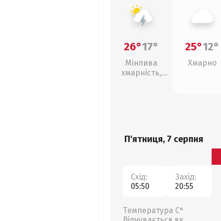
26°
17°
25°
12°
Мінлива
Хмарно
хмарність,
грози
П'ятниця, 7 серпня
Схід:
Захід:
05:50
20:55
Температура С°
Відчувається як