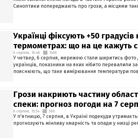
Синоптики попереджають про грози, а місцями тако
Українці фіксують +50 градусів
термометрах: що на це кажуть 
6 серпня,
16:46
1496
У четвер, 6 серпня, мережею стали ширитись фото
українців, показники на яких нібито перевалили за
пояснюють, що таке вимірювання температури пов
Грози накриють частину областе
спеки: прогноз погоди на 7 сер
6 серпня,
15:54
360
У п'ятницю, 7 серпня, в Україні подекуди утримаєт
прогнозують мінливу хмарність та опади у низці рег