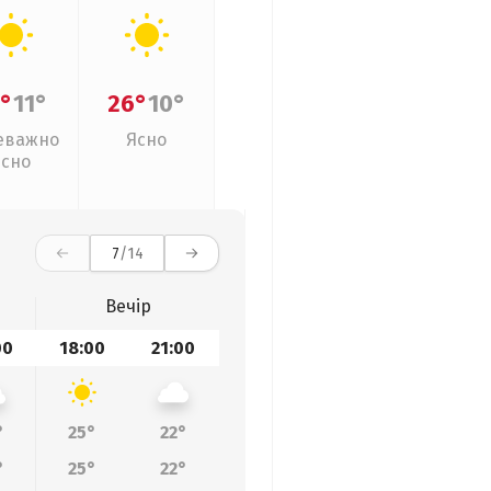
°
11°
26°
10°
еважно
Ясно
ясно
7
/14
Вечір
00
18:00
21:00
°
25°
22°
°
25°
22°