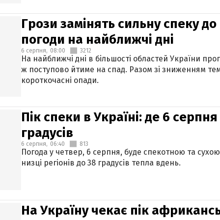
Грози замінять сильну спеку до 
погоди на найближчі дні
6 серпня,
08:00
3212
На найближчі дні в більшості областей України про
ж поступово йтиме на спад. Разом зі зниженням те
короткочасні опади.
Пік спеки в Україні: де 6 серпня
градусів
6 серпня,
06:40
813
Погода у четвер, 6 серпня, буде спекотною та сухо
низці регіонів до 38 градусів тепла вдень.
На Україну чекає пік африкансь