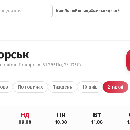
Київ
Львів
Вінниця
Хмельницький
орськ
 район, Поворськ, 51.26°Пн, 25.13°Сх
ора
По годинах
Тиждень
10 днів
2 тижні
Нд
Пн
Вт
09.08
10.08
11.08
1