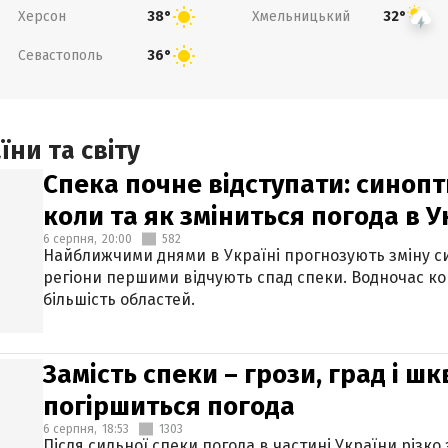
Херсон
Хмельницький
38°
32°
Севастополь
36°
ни та світу
Спека почне відступати: синопт
коли та як зміниться погода в У
6 серпня,
20:00
582
Найближчими днями в Україні прогнозують зміну син
регіони першими відчують спад спеки. Водночас к
більшість областей.
Замість спеки – грози, град і шк
погіршиться погода
6 серпня,
18:53
1303
Після сильної спеки погода в частині України різко