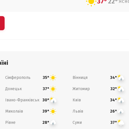
37°
22°
Ясн
їні
Сімферополь
Вінниця
35°
34°
Донецьк
Житомир
37°
32°
Івано-Франківськ
Київ
30°
34°
Миколаїв
Львів
39°
26°
Рівне
Суми
28°
37°