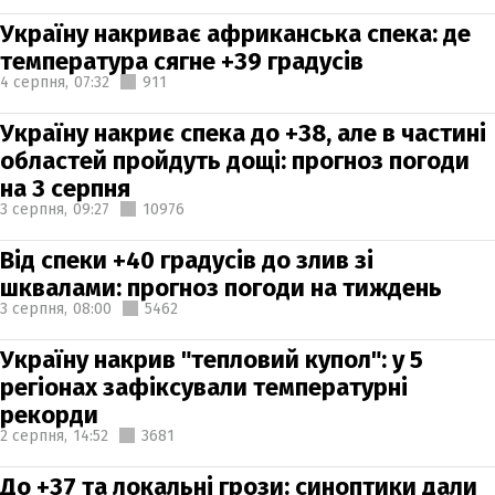
Україну накриває африканська спека: де
температура сягне +39 градусів
4 серпня,
07:32
911
Україну накриє спека до +38, але в частині
областей пройдуть дощі: прогноз погоди
на 3 серпня
3 серпня,
09:27
10976
Від спеки +40 градусів до злив зі
шквалами: прогноз погоди на тиждень
3 серпня,
08:00
5462
Україну накрив "тепловий купол": у 5
регіонах зафіксували температурні
рекорди
2 серпня,
14:52
3681
До +37 та локальні грози: синоптики дали