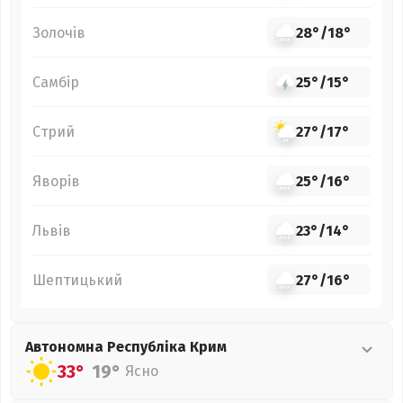
Золочів
28°
/
18°
Самбір
25°
/
15°
Стрий
27°
/
17°
Яворів
25°
/
16°
Львів
23°
/
14°
Шептицький
27°
/
16°
Автономна Республіка Крим
33°
19°
Ясно