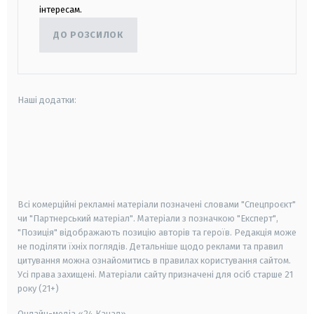
інтересам.
ДО РОЗСИЛОК
Наші додатки:
android
apple
smart tv
samsung smart tv
Всі комерційні рекламні матеріали позначені словами "Спецпроєкт"
чи "Партнерський матеріал". Матеріали з позначкою "Експерт",
"Позиція" відображають позицію авторів та героїв. Редакція може
не поділяти їхніх поглядів. Детальніше щодо реклами та правил
цитування можна ознайомитись в правилах користування сайтом.
Усі права захищені.
Матеріали сайту призначені для осіб старше
21
року (21+)
Онлайн-медіа «24 Канал»