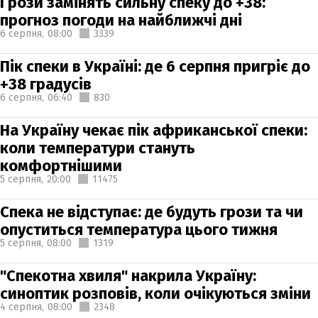
Грози замінять сильну спеку до +38:
прогноз погоди на найближчі дні
6 серпня,
08:00
3339
Пік спеки в Україні: де 6 серпня пригріє до
+38 градусів
6 серпня,
06:40
830
На Україну чекає пік африканської спеки:
коли температури стануть
комфортнішими
5 серпня,
20:00
11475
Спека не відступає: де будуть грози та чи
опуститься температура цього тижня
5 серпня,
08:00
1319
"Спекотна хвиля" накрила Україну:
синоптик розповів, коли очікуються зміни
4 серпня,
08:00
2348