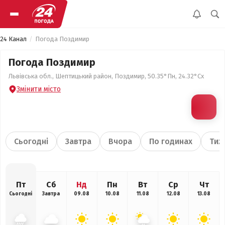
24 Канал
Погода Поздимир
Погода Поздимир
Львівська обл., Шептицький район, Поздимир, 50.35°Пн, 24.32°Сх
Змінити місто
Сьогодні
Завтра
Вчора
По годинах
Тиж
Пт
Сб
Нд
Пн
Вт
Ср
Чт
Сьогодні
Завтра
09.08
10.08
11.08
12.08
13.08