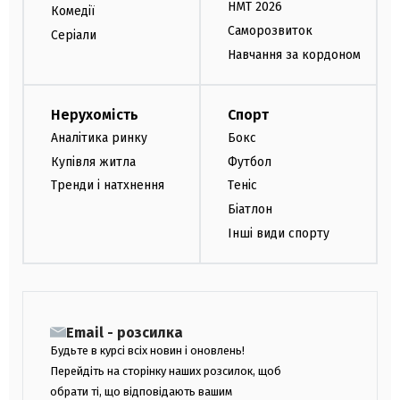
НМТ 2026
Комедії
Саморозвиток
Серіали
Навчання за кордоном
Нерухомість
Спорт
Аналітика ринку
Бокс
Купівля житла
Футбол
Тренди і натхнення
Теніс
Біатлон
Інші види спорту
Email - розсилка
Будьте в курсі всіх новин і оновлень!
Перейдіть на сторінку наших розсилок, щоб
обрати ті, що відповідають вашим