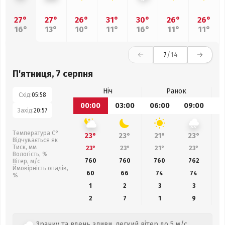
27°
27°
26°
31°
30°
26°
26°
16°
13°
10°
11°
16°
11°
11°
7
/14
П'ятниця, 7 серпня
Ніч
Ранок
Схід:
05:58
00:00
03:00
06:00
09:00
1
Захід:
20:57
Температура С°
23°
23°
21°
23°
Відчувається як
Тиск, мм
23°
23°
21°
23°
Вологість, %
760
760
760
762
Вітер, м/с
Ймовірність опадів,
60
66
74
74
%
1
2
3
3
2
7
1
9
Зранку та вдень зливи, легкий вітер до 5 м/с.