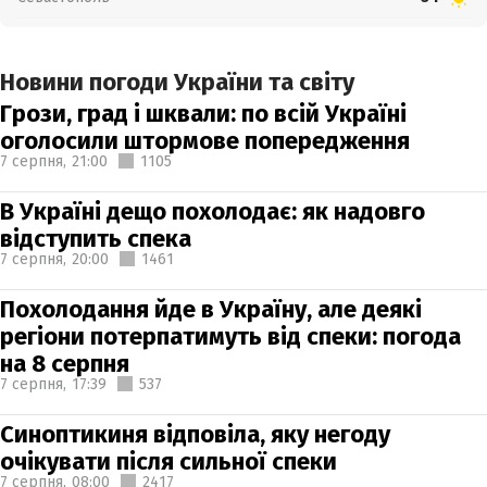
Новини погоди України та світу
Грози, град і шквали: по всій Україні
оголосили штормове попередження
7 серпня,
21:00
1105
В Україні дещо похолодає: як надовго
відступить спека
7 серпня,
20:00
1461
Похолодання йде в Україну, але деякі
регіони потерпатимуть від спеки: погода
на 8 серпня
7 серпня,
17:39
537
Синоптикиня відповіла, яку негоду
очікувати після сильної спеки
7 серпня,
08:00
2417