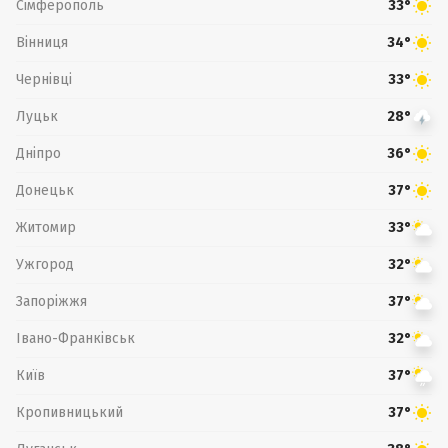
Сімферополь
33°
Вінниця
34°
Чернівці
33°
Луцьк
28°
Дніпро
36°
Донецьк
37°
Житомир
33°
Ужгород
32°
Запоріжжя
37°
Івано-Франківськ
32°
Київ
37°
Кропивницький
37°