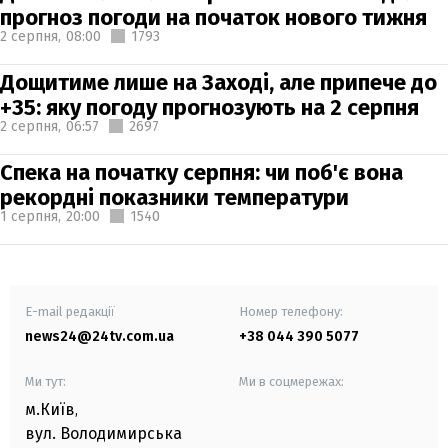
прогноз погоди на початок нового тижня
2 серпня,
08:00
1793
Дощитиме лише на Заході, але припече до
+35: яку погоду прогнозують на 2 серпня
2 серпня,
06:57
2697
Спека на початку серпня: чи поб'є вона
рекордні показники температури
1 серпня,
20:00
1540
E-mail редакції
Номер телефону:
news24@24tv.com.ua
+38 044 390 5077
Ми тут:
Ми в соцмережах:
м.Київ
,
вул. Володимирська