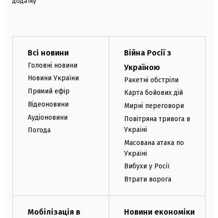
додатку
Всі новини
Війна Росії з
Головні новини
Україною
Новини України
Ракетні обстріли
Прямий ефір
Карта бойових дій
Відеоновини
Мирні переговори
Аудіоновини
Повітряна тривога в
Україні
Погода
Масована атака по
Україні
Вибухи у Росії
Втрати ворога
Мобілізація в
Новини економіки