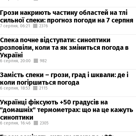
Грози накриють частину областей на тлі
сильної спеки: прогноз погоди на 7 серпня
7 серпня,
06:21
2376
Спека почне відступати: синоптики
розповіли, коли та як зміниться погода в
Україні
6 серпня,
20:00
982
Замість спеки – грози, град і шквали: де і
коли погіршиться погода
6 серпня,
18:53
2115
Українці фіксують +50 градусів на
"домашніх" термометрах: що на це кажуть
синоптики
6 серпня,
16:46
2305