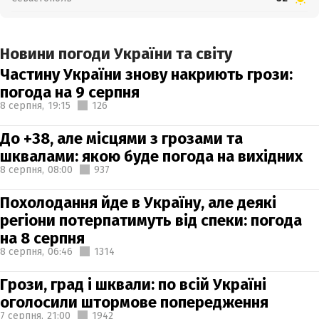
Новини погоди України та світу
Частину України знову накриють грози:
погода на 9 серпня
8 серпня,
19:15
126
До +38, але місцями з грозами та
шквалами: якою буде погода на вихідних
8 серпня,
08:00
937
Похолодання йде в Україну, але деякі
регіони потерпатимуть від спеки: погода
на 8 серпня
8 серпня,
06:46
1314
Грози, град і шквали: по всій Україні
оголосили штормове попередження
7 серпня,
21:00
1942