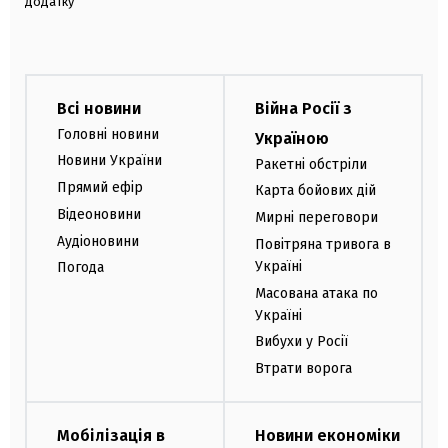
додатку
Всі новини
Війна Росії з
Головні новини
Україною
Новини України
Ракетні обстріли
Прямий ефір
Карта бойових дій
Відеоновини
Мирні переговори
Аудіоновини
Повітряна тривога в
Україні
Погода
Масована атака по
Україні
Вибухи у Росії
Втрати ворога
Мобілізація в
Новини економіки