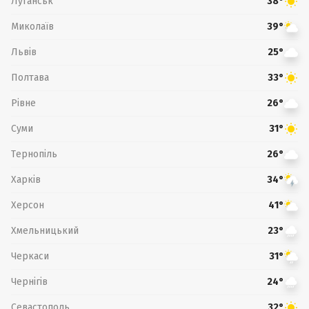
Луганськ
38°
Миколаїв
39°
Львів
25°
Полтава
33°
Рівне
26°
Суми
31°
Тернопіль
26°
Харків
34°
Херсон
41°
Хмельницький
23°
Черкаси
31°
Чернігів
24°
Севастополь
32°