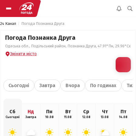
24 Канал
Погода Познанка Друга
Погода Познанка Друга
Одеська обл., Подільський район, Познанка Друга, 47.91°Пн, 29.96°Сх
Змінити місто
Сьогодні
Завтра
Вчора
По годинах
Тиж
Сб
Нд
Пн
Вт
Ср
Чт
Пт
Сьогодні
Завтра
10.08
11.08
12.08
13.08
14.08