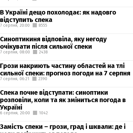
В Україні дещо похолодає: як надовго
відступить спека
7 серпня,
20:00
8555
Синоптикиня відповіла, яку негоду
очікувати після сильної спеки
7 серпня,
08:00
2438
Грози накриють частину областей на тлі
сильної спеки: прогноз погоди на 7 серпня
7 серпня,
06:21
2390
Спека почне відступати: синоптики
розповіли, коли та як зміниться погода в
Україні
6 серпня,
20:00
1042
Замість спеки – грози, град і шквали: де і