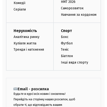
НМТ 2026
Комедії
Саморозвиток
Серіали
Навчання за кордоном
Нерухомість
Спорт
Аналітика ринку
Бокс
Купівля житла
Футбол
Тренди і натхнення
Теніс
Біатлон
Інші види спорту
Email - розсилка
Будьте в курсі всіх новин і оновлень!
Перейдіть на сторінку наших розсилок, щоб
обрати ті, що відповідають вашим