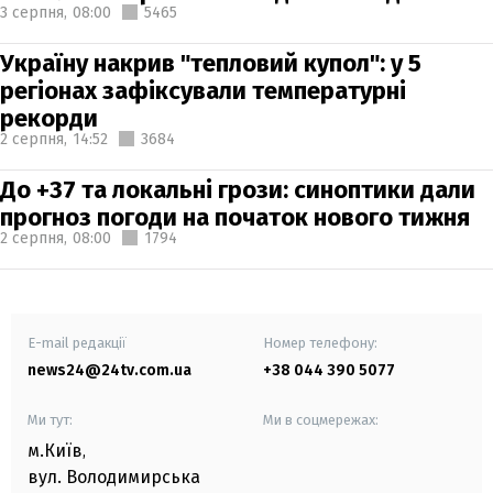
3 серпня,
08:00
5465
Україну накрив "тепловий купол": у 5
регіонах зафіксували температурні
рекорди
2 серпня,
14:52
3684
До +37 та локальні грози: синоптики дали
прогноз погоди на початок нового тижня
2 серпня,
08:00
1794
E-mail редакції
Номер телефону:
news24@24tv.com.ua
+38 044 390 5077
Ми тут:
Ми в соцмережах:
м.Київ
,
вул. Володимирська