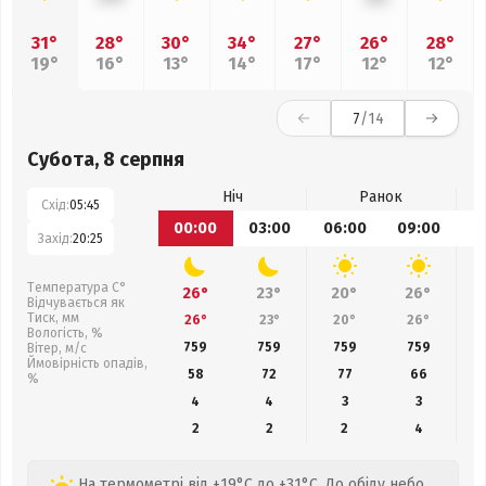
31°
28°
30°
34°
27°
26°
28°
19°
16°
13°
14°
17°
12°
12°
7
/14
Субота, 8 серпня
Ніч
Ранок
Схід:
05:45
00:00
03:00
06:00
09:00
1
Захід:
20:25
Температура С°
26°
23°
20°
26°
Відчувається як
Тиск, мм
26°
23°
20°
26°
Вологість, %
759
759
759
759
Вітер, м/с
Ймовірність опадів,
58
72
77
66
%
4
4
3
3
2
2
2
4
На термометрі від +19°C до +31°C. До обіду небо