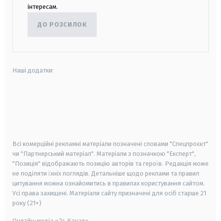
інтересам.
ДО РОЗСИЛОК
Наші додатки:
android
apple
smart tv
samsung smart tv
Всі комерційні рекламні матеріали позначені словами "Спецпроєкт"
чи "Партнерський матеріал". Матеріали з позначкою "Експерт",
"Позиція" відображають позицію авторів та героїв. Редакція може
не поділяти їхніх поглядів. Детальніше щодо реклами та правил
цитування можна ознайомитись в правилах користування сайтом.
Усі права захищені.
Матеріали сайту призначені для осіб старше
21
року (21+)
Онлайн-медіа «24 Канал»