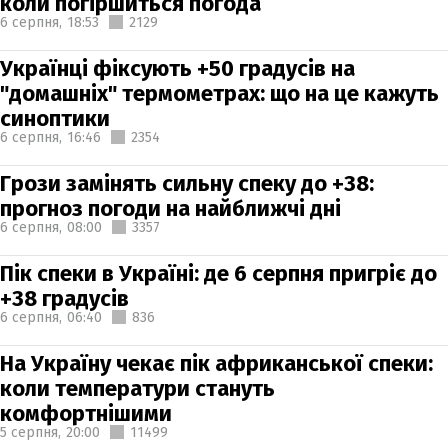
коли погіршиться погода
6 серпня,
18:53
2129
Українці фіксують +50 градусів на
"домашніх" термометрах: що на це кажуть
синоптики
6 серпня,
16:46
2354
Грози замінять сильну спеку до +38:
прогноз погоди на найближчі дні
6 серпня,
08:00
3357
Пік спеки в Україні: де 6 серпня пригріє до
+38 градусів
6 серпня,
06:40
836
На Україну чекає пік африканської спеки:
коли температури стануть
комфортнішими
5 серпня,
20:00
11499