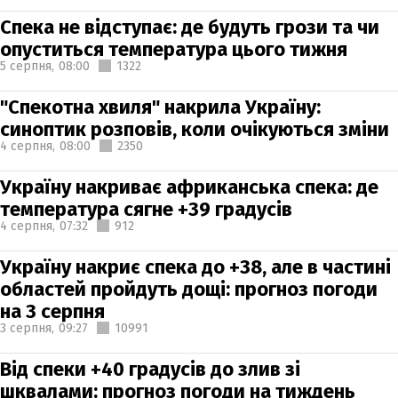
Спека не відступає: де будуть грози та чи
опуститься температура цього тижня
5 серпня,
08:00
1322
"Спекотна хвиля" накрила Україну:
синоптик розповів, коли очікуються зміни
4 серпня,
08:00
2350
Україну накриває африканська спека: де
температура сягне +39 градусів
4 серпня,
07:32
912
Україну накриє спека до +38, але в частині
областей пройдуть дощі: прогноз погоди
на 3 серпня
3 серпня,
09:27
10991
Від спеки +40 градусів до злив зі
шквалами: прогноз погоди на тиждень