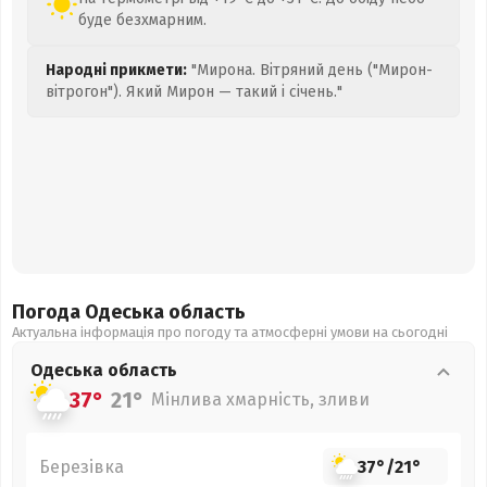
буде безхмарним.
Народні прикмети:
"Мирона. Вітряний день ("Мирон-
вітрогон"). Який Мирон — такий і січень."
Погода Одеська
область
Актуальна інформація про погоду та атмосферні умови на сьогодні
Одеська
область
37°
21°
Мінлива хмарність, зливи
Березівка
37°
/
21°