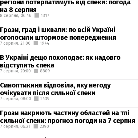
регіони потерпатимуть від спеки: погода
на 8 серпня
8 серпня,
06:46
1317
Грози, град і шквали: по всій Україні
оголосили штормове попередження
7 серпня,
21:00
1944
В Україні дещо похолодає: як надовго
відступить спека
7 серпня,
20:00
8809
Синоптикиня відповіла, яку негоду
очікувати після сильної спеки
7 серпня,
08:00
2439
Грози накриють частину областей на тлі
сильної спеки: прогноз погоди на 7 серпня
7 серпня,
06:21
2390