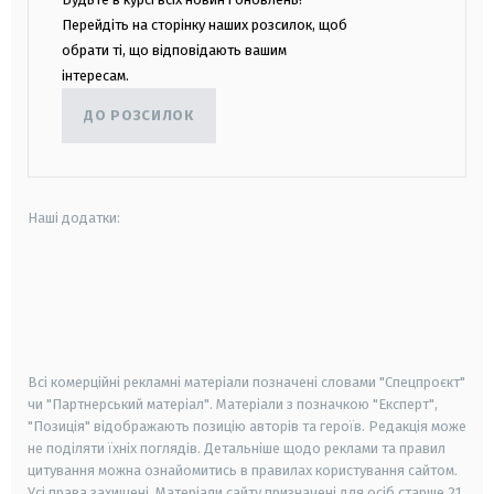
Перейдіть на сторінку наших розсилок, щоб
обрати ті, що відповідають вашим
інтересам.
ДО РОЗСИЛОК
Наші додатки:
android
apple
smart tv
samsung smart tv
Всі комерційні рекламні матеріали позначені словами "Спецпроєкт"
чи "Партнерський матеріал". Матеріали з позначкою "Експерт",
"Позиція" відображають позицію авторів та героїв. Редакція може
не поділяти їхніх поглядів. Детальніше щодо реклами та правил
цитування можна ознайомитись в правилах користування сайтом.
Усі права захищені.
Матеріали сайту призначені для осіб старше
21