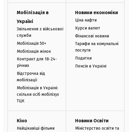
Мобілізація в
Новини економіки
Ціна нафти
Україні
Курси валют
Звільнення з військової
служби
Фінансові новини
Мобілізація 50+
Тарифи на комунальні
послуги
Мобілізація жінок
Податки
Контракт для 18-24-
річних
Пенсія в Україні
Відстрочка від
мобілізації
Мобілізація в Україні:
скільки осіб мобілізує
ТЦК
Кіно
Новини Освіти
Найцікавіші фільми
Міністерство освіти та