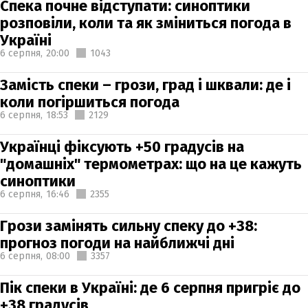
Спека почне відступати: синоптики
розповіли, коли та як зміниться погода в
Україні
6 серпня,
20:00
1043
Замість спеки – грози, град і шквали: де і
коли погіршиться погода
6 серпня,
18:53
2129
Українці фіксують +50 градусів на
"домашніх" термометрах: що на це кажуть
синоптики
6 серпня,
16:46
2355
Грози замінять сильну спеку до +38:
прогноз погоди на найближчі дні
6 серпня,
08:00
3357
Пік спеки в Україні: де 6 серпня пригріє до
+38 градусів