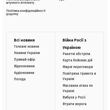
штучного інтелекту
Політика конфіденційності
додатку
Всі новини
Війна Росії з
Головні новини
Україною
Новини України
Ракетні обстріли
Прямий ефір
Карта бойових дій
Відеоновини
Мирні переговори
Аудіоновини
Повітряна тривога в
Україні
Погода
Масована атака по
Україні
Вибухи у Росії
Втрати ворога