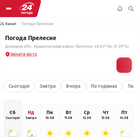
24 Канал
Погода Прелесне
Погода Прелесне
Донецька обл., Краматорський район, Прелесне, 48.83°Пн, 37.29°Сх
Змінити місто
Сьогодні
Завтра
Вчора
По годинах
Тиж
Сб
Нд
Пн
Вт
Ср
Чт
Пт
Сьогодні
Завтра
10.08
11.08
12.08
13.08
14.08