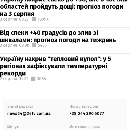
областей пройдуть дощі: прогноз погоди
на 3 серпня
3 серпня,
09:27
10994
Від спеки +40 градусів до злив зі
шквалами: прогноз погоди на тиждень
3 серпня,
08:00
5465
Україну накрив "тепловий купол": у 5
регіонах зафіксували температурні
рекорди
2 серпня,
14:52
3684
E-mail редакції
Номер телефону:
news24@24tv.com.ua
+38 044 390 5077
Ми тут:
Ми в соцмережах: