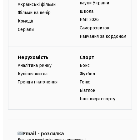
науки України
Українські фільми
Школа
Фільми на вечір
НМТ 2026
Комедії
Саморозвиток
Серіали
Навчання за кордоном
Нерухомість
Спорт
Аналітика ринку
Бокс
Купівля житла
Футбол
Тренди і натхнення
Теніс
Біатлон
Інші види спорту
Email - розсилка
Будьте в курсі всіх новин і оновлень!