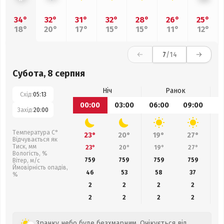
34°
32°
31°
32°
28°
26°
25°
18°
20°
17°
15°
15°
11°
12°
7
/14
Субота, 8 серпня
Ніч
Ранок
Схід:
05:13
00:00
03:00
06:00
09:00
1
Захід:
20:00
Температура С°
23°
20°
19°
27°
Відчувається як
Тиск, мм
23°
20°
19°
27°
Вологість, %
759
759
759
759
Вітер, м/с
Ймовірність опадів,
46
53
58
37
%
2
2
2
2
2
2
2
2
Зранку небо буде безхмарним. Очікується від