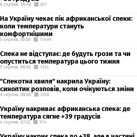
6 серпня,
06:40
837
На Україну чекає пік африканської спеки:
коли температури стануть
комфортнішими
5 серпня,
20:00
11499
Спека не відступає: де будуть грози та чи
опуститься температура цього тижня
5 серпня,
08:00
1324
"Спекотна хвиля" накрила Україну:
синоптик розповів, коли очікуються зміни
4 серпня,
08:00
2350
Україну накриває африканська спека: де
температура сягне +39 градусів
4 серпня,
07:32
914
Україну накриє спека до +38, але в частині