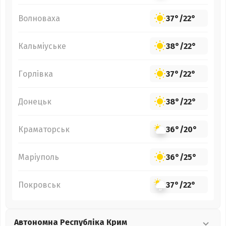
Волноваха
37°
/
22°
Кальміуське
38°
/
22°
Горлівка
37°
/
22°
Донецьк
38°
/
22°
Краматорськ
36°
/
20°
Маріуполь
36°
/
25°
Покровськ
37°
/
22°
Автономна Республіка Крим