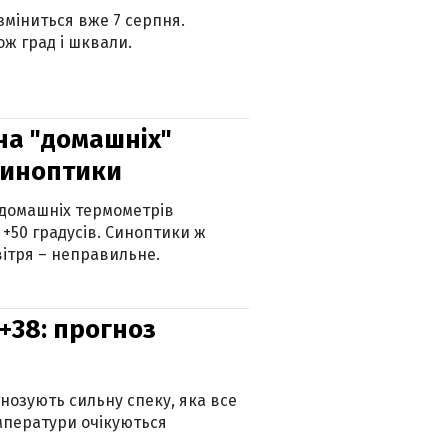
 зміниться вже 7 серпня.
ж град і шквали.
 на "домашніх"
синоптики
 домашніх термометрів
 +50 градусів. Синоптики ж
ітря – неправильне.
+38: прогноз
гнозують сильну спеку, яка все
мператури очікуються