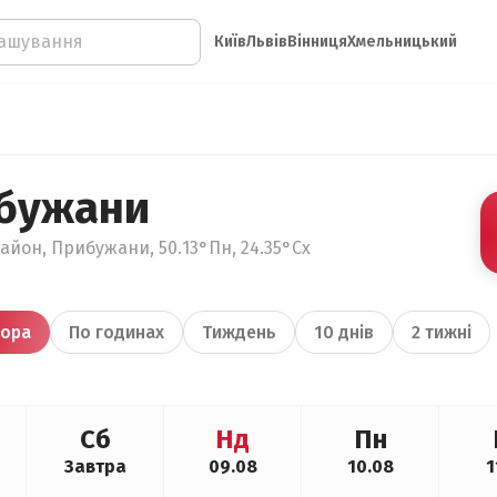
Київ
Львів
Вінниця
Хмельницький
ибужани
айон, Прибужани, 50.13°Пн, 24.35°Сх
ора
По годинах
Тиждень
10 днів
2 тижні
Сб
Нд
Пн
Завтра
09.08
10.08
1