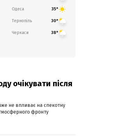
Одеса
35°
Тернопіль
30°
Черкаси
38°
оду очікувати після
айже не впливає на спекотну
атмосферного фронту