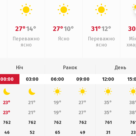
27°
14°
27°
10°
31°
12°
30
Переважно
Ясно
Переважно
Мі
ясно
ясно
хма
з
Ніч
Ранок
День
00:00
03:00
06:00
09:00
12:00
15:
23°
21°
19°
27°
35°
38
23°
21°
19°
27°
35°
38
762
762
762
762
761
76
46
52
65
49
31
23