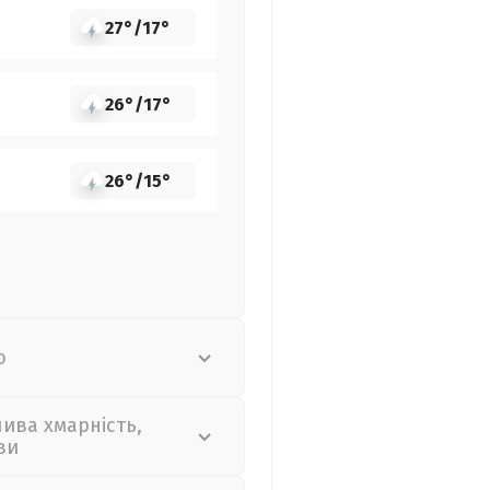
27°
/
17°
26°
/
17°
26°
/
15°
о
лива хмарність,
ви