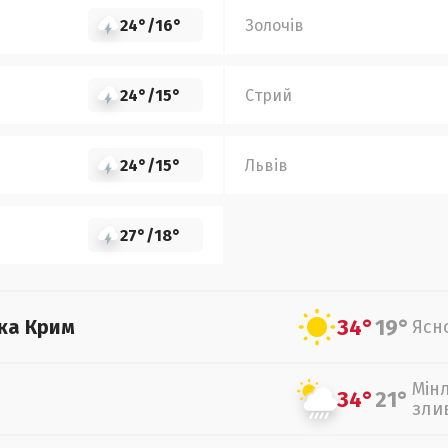
24°
/
16°
Золочів
24°
/
15°
Стрий
24°
/
15°
Львів
27°
/
18°
34°
19°
ка Крим
Ясн
Мін
34°
21°
зли