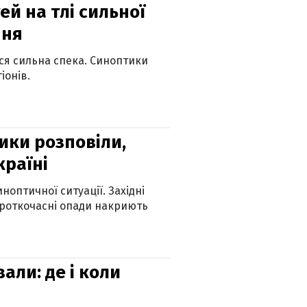
й на тлі сильної
пня
ься сильна спека. Синоптики
іонів.
ики розповіли,
країні
оптичної ситуації. Західні
ороткочасні опади накриють
вали: де і коли