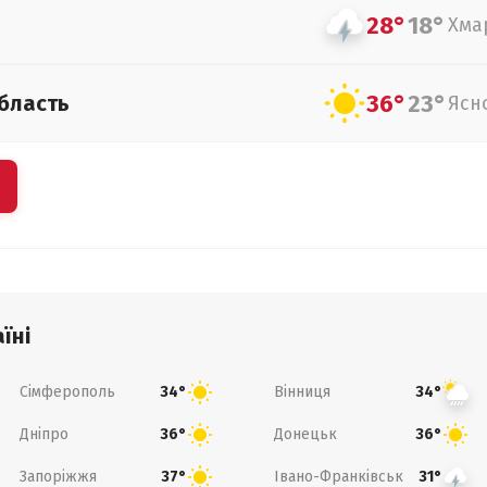
28°
18°
Хма
36°
23°
бласть
Ясн
їні
Сімферополь
Вінниця
34°
34°
Дніпро
Донецьк
36°
36°
Запоріжжя
Івано-Франківськ
37°
31°