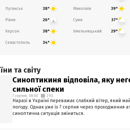
Луганськ
Миколаїв
38°
39°
Рівне
Суми
26°
37°
Херсон
Хмельницький
38°
29°
Севастополь
34°
ни та світу
Синоптикиня відповіла, яку нег
сильної спеки
7 серпня,
08:00
2113
Наразі в Україні переважає слабкий вітер, який м
погоду. Однак уже із 7 серпня через проходження 
синоптична ситуація зміниться.