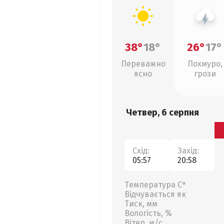
38°
18°
26°
17°
Переважно
Похмуро,
ясно
грози
Четвер, 6 серпня
Схід:
Захід:
05:57
20:58
Температура С°
Відчувається як
Тиск, мм
Вологість, %
Вітер, м/с