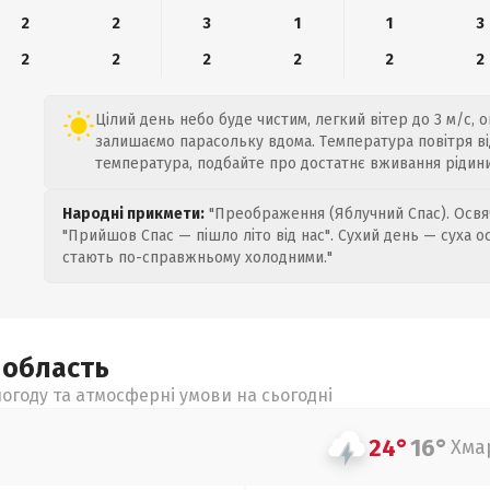
2
2
3
1
1
3
2
2
2
2
2
2
Цілий день небо буде чистим, легкий вітер до 3 м/с, 
залишаємо парасольку вдома. Температура повітря від
температура, подбайте про достатнє вживання рідини
Народні прикмети:
"Преображення (Яблучний Спас). Освяч
"Прийшов Спас — пішло літо від нас". Сухий день — суха о
стають по-справжньому холодними."
а
область
огоду та атмосферні умови на сьогодні
24°
16°
Хма