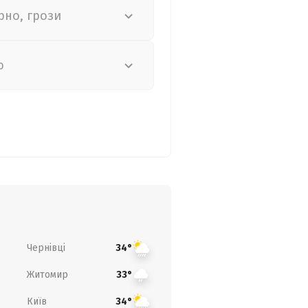
рно, грози
о
Чернівці
34°
Житомир
33°
Київ
34°