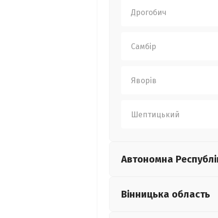
Дрогобич
Самбір
Яворів
Шептицький
Автономна Республі
Вінницька
область