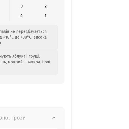
3
2
4
1
опадів не передбачається,
 +18°C до +38°C, висока
.
ують яблука і груші.
сінь, мокрий — мокра. Ночі
рно, грози