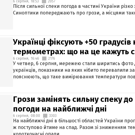
6 серпня,
18:53
2057
Після сильної спеки погода в частині України різко
Синоптики попереджають про грози, а місцями тако
Українці фіксують +50 градусів
термометрах: що на це кажуть 
6 серпня,
16:46
2176
У четвер, 6 серпня, мережею стали ширитись фото
українців, показники на яких нібито перевалили за
пояснюють, що таке вимірювання температури пов
Грози замінять сильну спеку до 
погоди на найближчі дні
6 серпня,
08:00
3303
На найближчі дні в більшості областей України про
ж поступово йтиме на спад. Разом зі зниженням те
короткочасні опади.