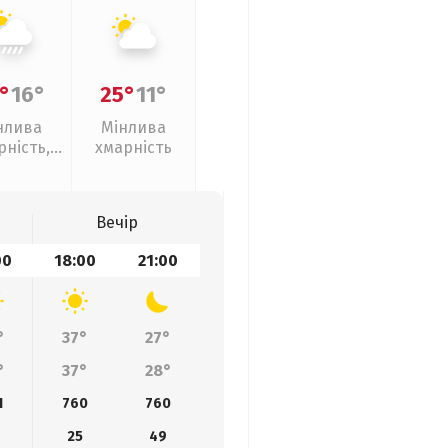
°
16°
25°
11°
нлива
Мінлива
рність,
хмарність
ливи
Вечір
00
18:00
21:00
°
37°
27°
°
37°
28°
1
760
760
25
49