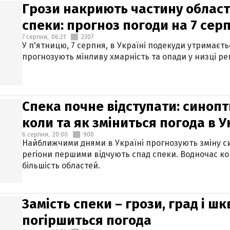
Грози накриють частину областе
спеки: прогноз погоди на 7 сер
7 серпня,
06:21
2307
У п'ятницю, 7 серпня, в Україні подекуди утримаєт
прогнозують мінливу хмарність та опади у низці рег
Спека почне відступати: синопт
коли та як зміниться погода в У
6 серпня,
20:00
900
Найближчими днями в Україні прогнозують зміну син
регіони першими відчують спад спеки. Водночас к
більшість областей.
Замість спеки – грози, град і шк
погіршиться погода