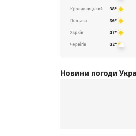
Кропивницький
38°
Полтава
36°
Харків
37°
Чернігів
32°
Новини погоди Украї