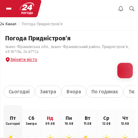
24 Канал
Погода Придністров’я
Погода Придністров’я
Івано-Франківська обл., Івано-Франківський район, Придністров’я,
49.16°Пн, 24.67°Сх
Змінити місто
Сьогодні
Завтра
Вчора
По годинах
Тиж
Пт
Сб
Нд
Пн
Вт
Ср
Чт
Сьогодні
Завтра
09.08
10.08
11.08
12.08
13.08