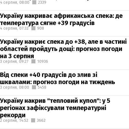
4 серпня,
08:00
2339
Україну накриває африканська спека: де
температура сягне +39 градусів
4 серпня,
07:32
908
Україну накриє спека до +38, але в частині
областей пройдуть дощі: прогноз погоди
на 3 серпня
3 серпня,
09:27
10936
Від спеки +40 градусів до злив зі
шквалами: прогноз погоди на тиждень
3 серпня,
08:00
5458
Україну накрив "тепловий купол": у 5
регіонах зафіксували температурні
рекорди
2 серпня,
14:52
3662