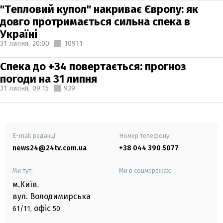
"Тепловий купол" накриває Європу: як
довго протримається сильна спека в
Україні
31 липня,
20:00
10911
Спека до +34 повертається: прогноз
погоди на 31 липня
31 липня,
09:15
939
E-mail редакції
Номер телефону:
news24@24tv.com.ua
+38 044 390 5077
Ми тут:
Ми в соцмережах:
м.Київ
,
вул. Володимирська
офіс
61/11,
50