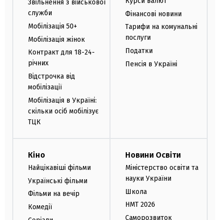
Курси валют
Звільнення з військової
служби
Фінансові новини
Мобілізація 50+
Тарифи на комунальні
послуги
Мобілізація жінок
Податки
Контракт для 18-24-
річних
Пенсія в Україні
Відстрочка від
мобілізації
Мобілізація в Україні:
скільки осіб мобілізує
ТЦК
Кіно
Новини Освіти
Найцікавіші фільми
Міністерство освіти та
науки України
Українські фільми
Школа
Фільми на вечір
НМТ 2026
Комедії
Саморозвиток