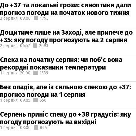
До +37 та локальні грози: синоптики дали
прогноз погоди на початок нового тижня
2 серпня,
08:00
1793
Дощитиме лише на Заході, але припече до
+35: яку погоду прогнозують на 2 серпня
2 серпня,
06:57
2693
Спека на початку серпня: чи поб'є вона
рекордні показники температури
1 серпня,
20:00
1539
Без опадів, але із сильною спекою до +37:
прогноз погоди на 1 серпня
1 серпня,
09:05
656
Серпень приніс спеку до +38 градусів: яку
погоду прогнозують на вихідні
1 серпня,
08:00
844