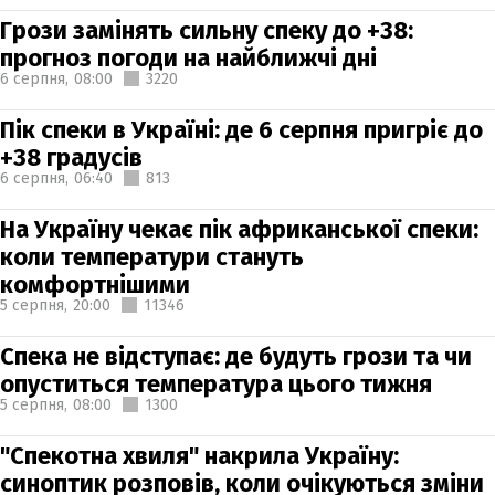
Грози замінять сильну спеку до +38:
прогноз погоди на найближчі дні
6 серпня,
08:00
3220
Пік спеки в Україні: де 6 серпня пригріє до
+38 градусів
6 серпня,
06:40
813
На Україну чекає пік африканської спеки:
коли температури стануть
комфортнішими
5 серпня,
20:00
11346
Спека не відступає: де будуть грози та чи
опуститься температура цього тижня
5 серпня,
08:00
1300
"Спекотна хвиля" накрила Україну:
синоптик розповів, коли очікуються зміни