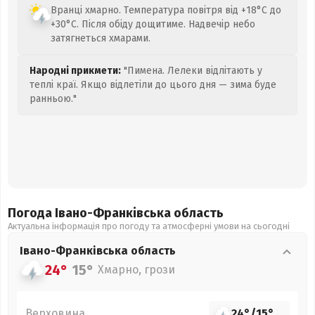
Вранці хмарно. Температура повітря від +18°C до
+30°C. Після обіду дощитиме. Надвечір небо
затягнеться хмарами.
Народні прикмети:
"Пимена. Лелеки відлітають у
теплі краї. Якщо відлетіли до цього дня — зима буде
ранньою."
Погода Івано-Франківська
область
Актуальна інформація про погоду та атмосферні умови на сьогодні
Івано-Франківська
область
24°
15°
Хмарно, грози
Верховина
24°
/
15°