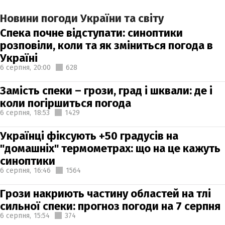
Новини погоди України та світу
Спека почне відступати: синоптики
розповіли, коли та як зміниться погода в
Україні
6 серпня,
20:00
628
Замість спеки – грози, град і шквали: де і
коли погіршиться погода
6 серпня,
18:53
1429
Українці фіксують +50 градусів на
"домашніх" термометрах: що на це кажуть
синоптики
6 серпня,
16:46
1564
Грози накриють частину областей на тлі
сильної спеки: прогноз погоди на 7 серпня
6 серпня,
15:54
374