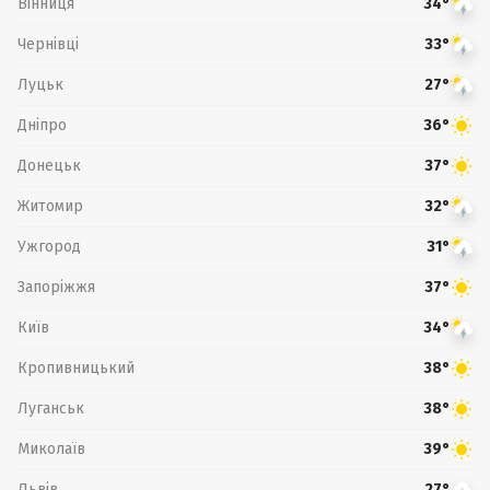
Вінниця
34°
Чернівці
33°
Луцьк
27°
Дніпро
36°
Донецьк
37°
Житомир
32°
Ужгород
31°
Запоріжжя
37°
Київ
34°
Кропивницький
38°
Луганськ
38°
Миколаїв
39°
Львів
27°