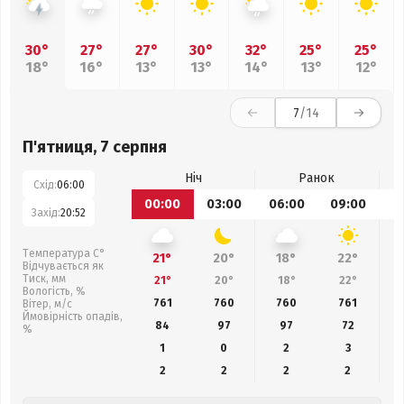
30°
27°
27°
30°
32°
25°
25°
18°
16°
13°
13°
14°
13°
12°
7
/14
П'ятниця, 7 серпня
Ніч
Ранок
Схід:
06:00
00:00
03:00
06:00
09:00
1
Захід:
20:52
Температура С°
21°
20°
18°
22°
Відчувається як
Тиск, мм
21°
20°
18°
22°
Вологість, %
761
760
760
761
Вітер, м/с
Ймовірність опадів,
84
97
97
72
%
1
0
2
3
2
2
2
2