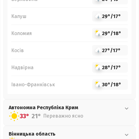
Калуш
29°
/
17°
Коломия
29°
/
18°
Косів
27°
/
17°
Надвірна
28°
/
17°
Івано-Франківськ
30°
/
18°
Автономна Республіка Крим
33°
21°
Переважно ясно
Вінницька
область