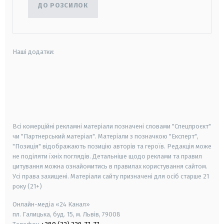
ДО РОЗСИЛОК
Наші додатки:
android
apple
smart tv
samsung smart tv
Всі комерційні рекламні матеріали позначені словами "Спецпроєкт"
чи "Партнерський матеріал". Матеріали з позначкою "Експерт",
"Позиція" відображають позицію авторів та героїв. Редакція може
не поділяти їхніх поглядів. Детальніше щодо реклами та правил
цитування можна ознайомитись в правилах користування сайтом.
Усі права захищені.
Матеріали сайту призначені для осіб старше
21
року (21+)
Онлайн-медіа «24 Канал»
пл. Галицька, буд. 15, м. Львів, 79008