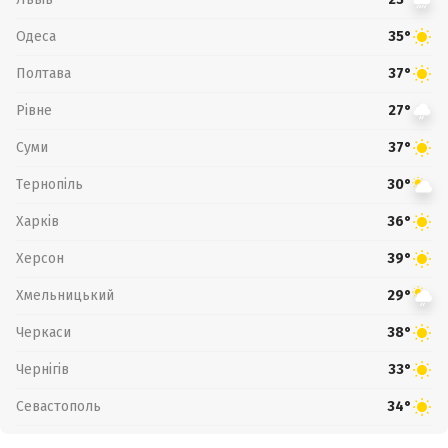
Одеса
35°
Полтава
37°
Рівне
27°
Суми
37°
Тернопіль
30°
Харків
36°
Херсон
39°
Хмельницький
29°
Черкаси
38°
Чернігів
33°
Севастополь
34°