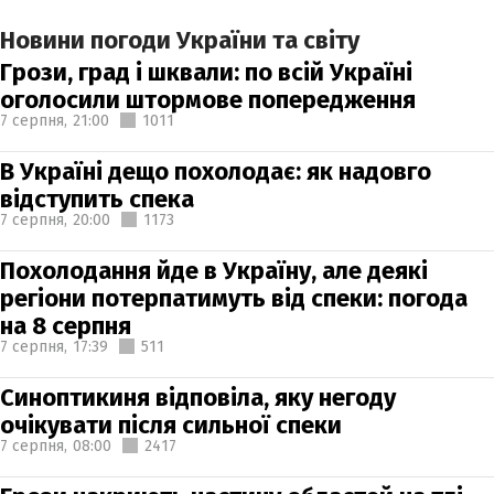
Новини погоди України та світу
Грози, град і шквали: по всій Україні
оголосили штормове попередження
7 серпня,
21:00
1011
В Україні дещо похолодає: як надовго
відступить спека
7 серпня,
20:00
1173
Похолодання йде в Україну, але деякі
регіони потерпатимуть від спеки: погода
на 8 серпня
7 серпня,
17:39
511
Синоптикиня відповіла, яку негоду
очікувати після сильної спеки
7 серпня,
08:00
2417