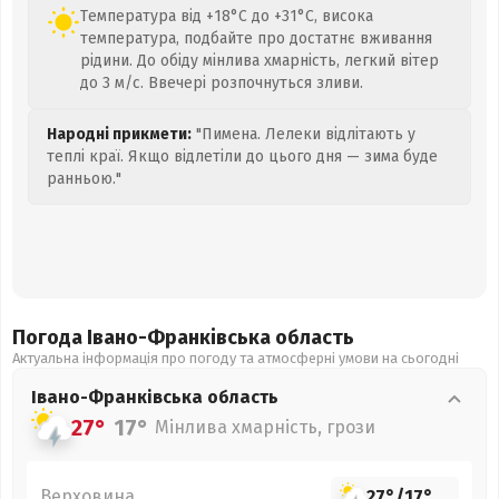
Температура від +18°C до +31°C, висока
температура, подбайте про достатнє вживання
рідини. До обіду мінлива хмарність, легкий вітер
до 3 м/с. Ввечері розпочнуться зливи.
Народні прикмети:
"Пимена. Лелеки відлітають у
теплі краї. Якщо відлетіли до цього дня — зима буде
ранньою."
Погода Івано-Франківська
область
Актуальна інформація про погоду та атмосферні умови на сьогодні
Івано-Франківська
область
27°
17°
Мінлива хмарність, грози
Верховина
27°
/
17°