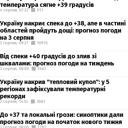
температура сягне +39 градусів
4 серпня,
07:32
911
Україну накриє спека до +38, але в частині
областей пройдуть дощі: прогноз погоди
на 3 серпня
3 серпня,
09:27
10976
Від спеки +40 градусів до злив зі
шквалами: прогноз погоди на тиждень
3 серпня,
08:00
5462
Україну накрив "тепловий купол": у 5
регіонах зафіксували температурні
рекорди
2 серпня,
14:52
3681
До +37 та локальні грози: синоптики дали
прогноз погоди на початок нового тижня
2 серпня,
08:00
1793