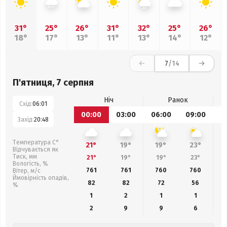
31°
25°
26°
31°
32°
25°
26°
18°
17°
13°
11°
13°
14°
12°
7
/14
П'ятниця, 7 серпня
Ніч
Ранок
Схід:
06:01
00:00
03:00
06:00
09:00
1
Захід:
20:48
Температура С°
21°
19°
19°
23°
Відчувається як
Тиск, мм
21°
19°
19°
23°
Вологість, %
761
761
760
760
Вітер, м/с
Ймовірність опадів,
82
82
72
56
%
1
2
1
1
2
9
9
6