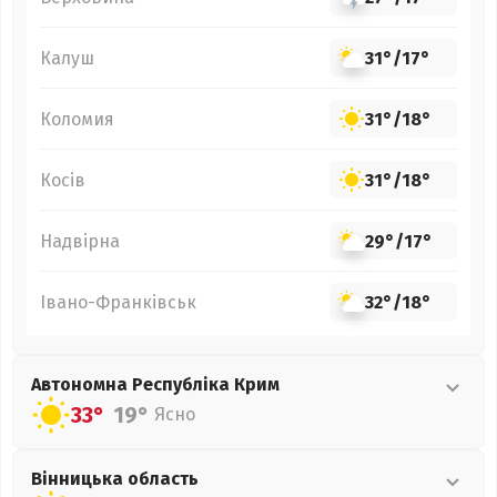
Калуш
31°
/
17°
Коломия
31°
/
18°
Косів
31°
/
18°
Надвірна
29°
/
17°
Івано-Франківськ
32°
/
18°
Автономна Республіка Крим
33°
19°
Ясно
Вінницька
область