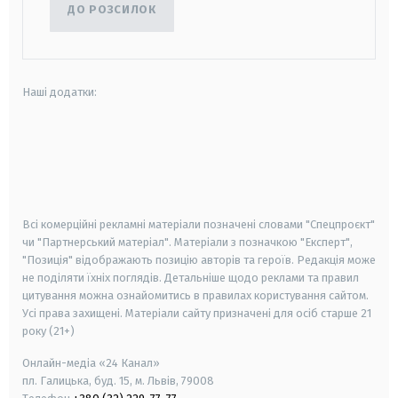
ДО РОЗСИЛОК
Наші додатки:
android
apple
smart tv
samsung smart tv
Всі комерційні рекламні матеріали позначені словами "Спецпроєкт"
чи "Партнерський матеріал". Матеріали з позначкою "Експерт",
"Позиція" відображають позицію авторів та героїв. Редакція може
не поділяти їхніх поглядів. Детальніше щодо реклами та правил
цитування можна ознайомитись в правилах користування сайтом.
Усі права захищені.
Матеріали сайту призначені для осіб старше
21
року (21+)
Онлайн-медіа «24 Канал»
пл. Галицька, буд. 15, м. Львів, 79008