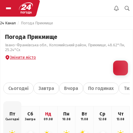
24 Канал
Погода Прикмище
Погода Прикмище
Івано-Франківська обл., Коломийський район, Прикмище, 48.62°Пн,
25.24°Сх
Змінити місто
Сьогодні
Завтра
Вчора
По годинах
Тиж
Пт
Сб
Нд
Пн
Вт
Ср
Чт
Сьогодні
Завтра
09.08
10.08
11.08
12.08
13.08