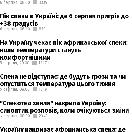
6 серпня,
08:00
3339
Пік спеки в Україні: де 6 серпня пригріє до
+38 градусів
6 серпня,
06:40
830
На Україну чекає пік африканської спеки:
коли температури стануть
комфортнішими
5 серпня,
20:00
11471
Спека не відступає: де будуть грози та чи
опуститься температура цього тижня
5 серпня,
08:00
1319
"Спекотна хвиля" накрила Україну:
синоптик розповів, коли очікуються зміни
4 серпня,
08:00
2348
Україну накриває африканська спека: де