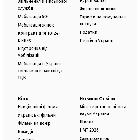
Курси валют
Звільнення з військової
служби
Фінансові новини
Мобілізація 50+
Тарифи на комунальні
послуги
Мобілізація жінок
Податки
Контракт для 18-24-
річних
Пенсія в Україні
Відстрочка від
мобілізації
Мобілізація в Україні:
скільки осіб мобілізує
ТЦК
Кіно
Новини Освіти
Найцікавіші фільми
Міністерство освіти та
науки України
Українські фільми
Школа
Фільми на вечір
НМТ 2026
Комедії
Саморозвиток