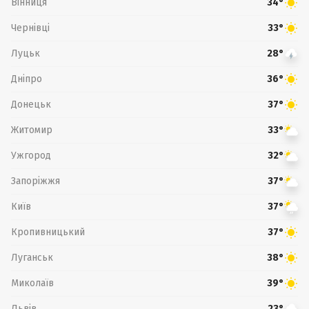
Вінниця
34°
Чернівці
33°
Луцьк
28°
Дніпро
36°
Донецьк
37°
Житомир
33°
Ужгород
32°
Запоріжжя
37°
Київ
37°
Кропивницький
37°
Луганськ
38°
Миколаїв
39°
Львів
23°