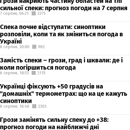
Грози накриють частину областей на тлі
сильної спеки: прогноз погоди на 7 серпня
7 серпня,
06:21
2375
Спека почне відступати: синоптики
розповіли, коли та як зміниться погода в
Україні
6 серпня,
20:00
982
Замість спеки – грози, град і шквали: де і
коли погіршиться погода
6 серпня,
18:53
2115
Українці фіксують +50 градусів на
"домашніх" термометрах: що на це кажуть
синоптики
6 серпня,
16:46
2303
Грози замінять сильну спеку до +38:
прогноз погоди на найближчі дні