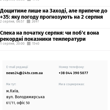
Дощитиме лише на Заході, але припече до
+35: яку погоду прогнозують на 2 серпня
2 серпня,
06:57
2697
Спека на початку серпня: чи поб'є вона
рекордні показники температури
1 серпня,
20:00
1540
E-mail редакції
Номер телефону:
news24@24tv.com.ua
+38 044 390 5077
Ми тут:
Ми в соцмережах:
м.Київ
,
вул. Володимирська
офіс
61/11,
50