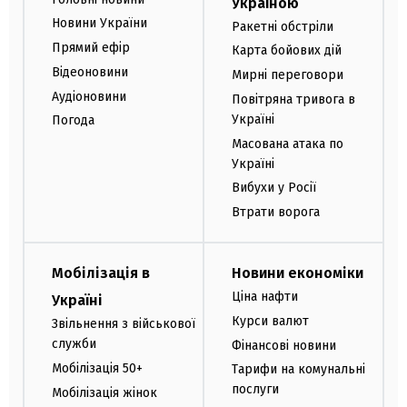
Україною
Новини України
Ракетні обстріли
Прямий ефір
Карта бойових дій
Відеоновини
Мирні переговори
Аудіоновини
Повітряна тривога в
Україні
Погода
Масована атака по
Україні
Вибухи у Росії
Втрати ворога
Мобілізація в
Новини економіки
Ціна нафти
Україні
Курси валют
Звільнення з військової
служби
Фінансові новини
Мобілізація 50+
Тарифи на комунальні
послуги
Мобілізація жінок