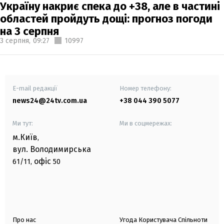
Україну накриє спека до +38, але в частині
областей пройдуть дощі: прогноз погоди
на 3 серпня
3 серпня,
09:27
10997
E-mail редакції
Номер телефону:
news24@24tv.com.ua
+38 044 390 5077
Ми тут:
Ми в соцмережах:
м.Київ
,
вул. Володимирська
офіс
61/11,
50
Про нас
Угода Користувача Спільноти