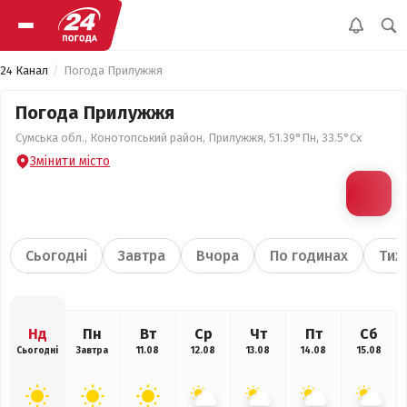
24 Канал
Погода Прилужжя
Погода Прилужжя
Сумська обл., Конотопський район, Прилужжя, 51.39°Пн, 33.5°Сх
Змінити місто
Сьогодні
Завтра
Вчора
По годинах
Тиж
Нд
Пн
Вт
Ср
Чт
Пт
Сб
Сьогодні
Завтра
11.08
12.08
13.08
14.08
15.08