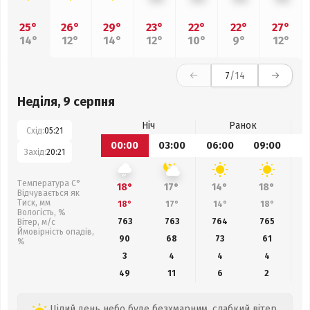
25°
26°
29°
23°
22°
22°
27°
14°
12°
14°
12°
10°
9°
12°
7
/14
Неділя, 9 серпня
Ніч
Ранок
Схід:
05:21
00:00
03:00
06:00
09:00
1
Захід:
20:21
Температура С°
18°
17°
14°
18°
Відчувається як
Тиск, мм
18°
17°
14°
18°
Вологість, %
763
763
764
765
Вітер, м/с
Ймовірність опадів,
90
68
73
61
%
3
4
4
4
49
11
6
2
Цілий день небо буде безхмарним, слабкий вітер