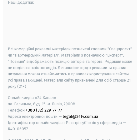
Наші додатки:
android
apple
smart tv
samsung smart tv
Всі комерційні рекламні матеріали позначені словами "Спецпроєкт"
чи "Партнерський матеріал". Матеріали з позначкою "Експерт",
"Позиція" відображають позицію авторів та героїв. Редакція може
не поділяти їхніх поглядів. Детальніше щодо реклами та правил
цитування можна ознайомитись в правилах користування сайтом.
Усі права захищені.
Матеріали сайту призначені для осіб старше
21
року (21+)
Онлайн-медіа «24 Канал»
пл. Галицька, буд. 15, м. Львів, 79008
Телефон
+380 (32) 229-77-77
Адреса електронної пошти —
legal@24tv.com.ua
Ідентифікатор онлайн-медіа в Реєстрі суб'єктів у сфері медіа —
R40-06057