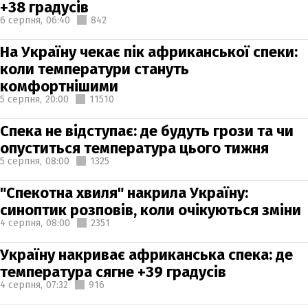
+38 градусів
6 серпня,
06:40
842
На Україну чекає пік африканської спеки:
коли температури стануть
комфортнішими
5 серпня,
20:00
11510
Спека не відступає: де будуть грози та чи
опуститься температура цього тижня
5 серпня,
08:00
1325
"Спекотна хвиля" накрила Україну:
синоптик розповів, коли очікуються зміни
4 серпня,
08:00
2351
Україну накриває африканська спека: де
температура сягне +39 градусів
4 серпня,
07:32
916