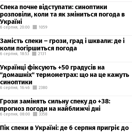
Спека почне відступати: синоптики
розповіли, коли та як зміниться погода в
Україні
6 серпня,
20:00
1059
Замість спеки – грози, град і шквали: де і
коли погіршиться погода
6 серпня,
18:53
2131
Українці фіксують +50 градусів на
"домашніх" термометрах: що на це кажуть
синоптики
6 серпня,
16:46
2380
Грози замінять сильну спеку до +38:
прогноз погоди на найближчі дні
6 серпня,
08:00
3358
Пік спеки в Україні: де 6 серпня пригріє до