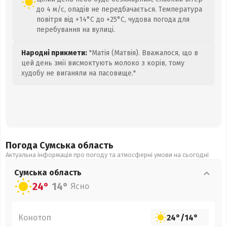
до 4 м/с, опадів не передбачається. Температура
повітря від +14°C до +25°C, чудова погода для
перебування на вулиці.
Народні прикмети:
"Матія (Матвія). Вважалося, що в
цей день змії висмоктують молоко з корів, тому
худобу не виганяли на пасовище."
Погода Сумська
область
Актуальна інформація про погоду та атмосферні умови на сьогодні
Сумська
область
24°
14°
Ясно
Конотоп
24°
/
14°