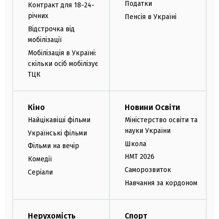
Податки
Контракт для 18-24-
річних
Пенсія в Україні
Відстрочка від
мобілізації
Мобілізація в Україні:
скільки осіб мобілізує
ТЦК
Кіно
Новини Освіти
Найцікавіші фільми
Міністерство освіти та
науки України
Українські фільми
Школа
Фільми на вечір
НМТ 2026
Комедії
Саморозвиток
Серіали
Навчання за кордоном
Нерухомість
Спорт