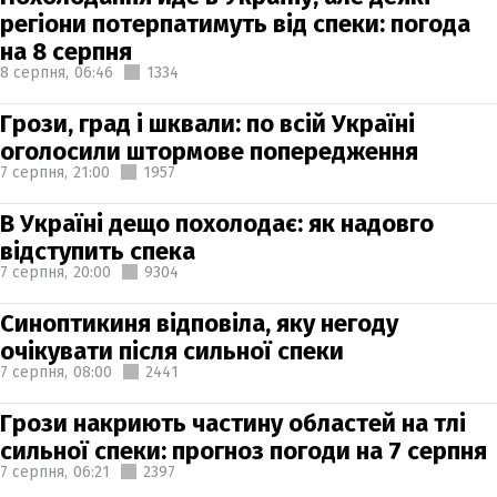
регіони потерпатимуть від спеки: погода
на 8 серпня
8 серпня,
06:46
1334
Грози, град і шквали: по всій Україні
оголосили штормове попередження
7 серпня,
21:00
1957
В Україні дещо похолодає: як надовго
відступить спека
7 серпня,
20:00
9304
Синоптикиня відповіла, яку негоду
очікувати після сильної спеки
7 серпня,
08:00
2441
Грози накриють частину областей на тлі
сильної спеки: прогноз погоди на 7 серпня
7 серпня,
06:21
2397