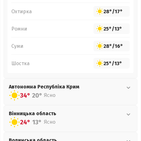
Охтирка
28°
/
17°
Ромни
25°
/
13°
Суми
28°
/
16°
Шостка
25°
/
13°
Автономна Республіка Крим
34°
20°
Ясно
Вінницька
область
24°
13°
Ясно
Волинська
область