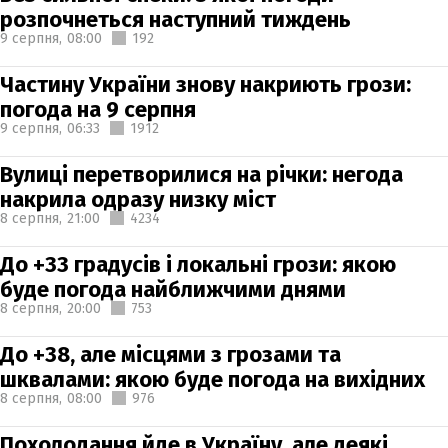
розпочнеться наступний тиждень
9 серпня,
08:00
192
Частину України знову накриють грози:
погода на 9 серпня
9 серпня,
06:33
1912
Вулиці перетворилися на річки: негода
накрила одразу низку міст
8 серпня,
21:00
4234
До +33 градусів і локальні грози: якою
буде погода найближчими днями
8 серпня,
20:00
753
До +38, але місцями з грозами та
шквалами: якою буде погода на вихідних
8 серпня,
08:00
976
Похолодання йде в Україну, але деякі