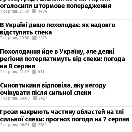
оголосили штормове попередження
7 серпня,
21:00
1484
В Україні дещо похолодає: як надовго
відступить спека
7 серпня,
20:00
2673
Похолодання йде в Україну, але деякі
регіони потерпатимуть від спеки: погода
на 8 серпня
7 серпня,
17:39
611
Синоптикиня відповіла, яку негоду
очікувати після сильної спеки
7 серпня,
08:00
2427
Грози накриють частину областей на тлі
сильної спеки: прогноз погоди на 7 серпня
7 серпня,
06:21
2381