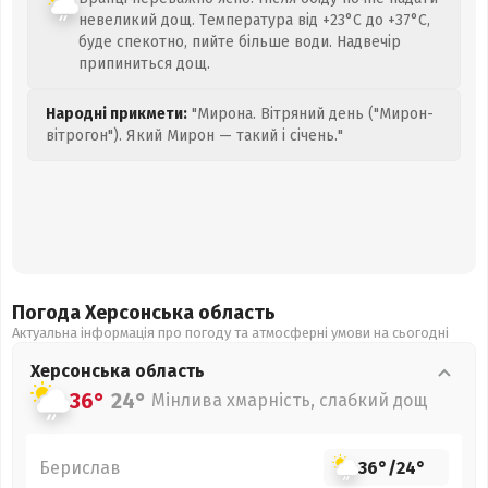
невеликий дощ. Температура від +23°C до +37°C,
буде спекотно, пийте більше води. Надвечір
припиниться дощ.
Народні прикмети:
"Мирона. Вітряний день ("Мирон-
вітрогон"). Який Мирон — такий і січень."
Погода Херсонська
область
Актуальна інформація про погоду та атмосферні умови на сьогодні
Херсонська
область
36°
24°
Мінлива хмарність, слабкий дощ
Берислав
36°
/
24°