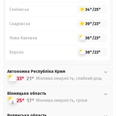
Генічеськ
34°
/
25°
Скадовськ
39°
/
23°
Нова Каховка
36°
/
23°
Херсон
38°
/
23°
Автономна Республіка Крим
33°
21°
Мінлива хмарність, слабкий дощ
Вінницька
область
25°
17°
Мінлива хмарність, грози
Волинська
область