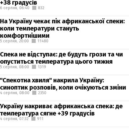
+38 градусів
6 серпня,
06:40
832
На Україну чекає пік африканської спеки:
коли температури стануть
комфортнішими
5 серпня,
20:00
11480
Спека не відступає: де будуть грози та чи
опуститься температура цього тижня
5 серпня,
08:00
1319
"Спекотна хвиля" накрила Україну:
синоптик розповів, коли очікуються зміни
4 серпня,
08:00
2350
Україну накриває африканська спека: де
температура сягне +39 градусів
4 серпня,
07:32
911