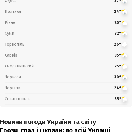
Одеса
37°
Полтава
34°
Рівне
25°
Суми
32°
Тернопіль
26°
Харків
35°
Хмельницький
25°
Черкаси
30°
Чернігів
24°
Севастополь
35°
Новини погоди України та світу
Грози, град і шквали: по всій Україні