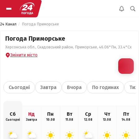
24 Канал
Погода Приморське
Погода Приморське
Херсонська обл., Скадовський район, Приморське, 46.06°Пн, 33.4°Сх
Змінити місто
Сьогодні
Завтра
Вчора
По годинах
Тиж
Сб
Нд
Пн
Вт
Ср
Чт
Пт
Сьогодні
Завтра
10.08
11.08
12.08
13.08
14.08