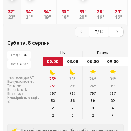
37°
34°
34°
35°
33°
28°
29°
23°
21°
19°
18°
20°
16°
16°
7
/14
Субота, 8 серпня
Ніч
Ранок
Схід:
05:36
00:00
03:00
06:00
09:00
1
Захід:
20:07
Температура С°
25°
23°
24°
31°
Відчувається як
Тиск, мм
25°
23°
24°
31°
Вологість, %
757
757
757
757
Вітер, м/с
Ймовірність опадів,
53
56
50
39
%
2
2
3
4
2
2
2
4
Вранці переважно ясно. Після обіду почне падати