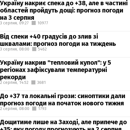
Україну накриє спека до +38, але в частині
областей пройдуть дощі: прогноз погоди
на 3 серпня
3 серпня,
09:27
10977
Від спеки +40 градусів до злив зі
шквалами: прогноз погоди на тиждень
3 серпня,
08:00
5462
Україну накрив "тепловий купол": у 5
регіонах зафіксували температурні
рекорди
2 серпня,
14:52
3681
До +37 та локальні грози: синоптики дали
прогноз погоди на початок нового тижня
2 серпня,
08:00
1793
Дощитиме лише на Заході, але припече до
+35: яку погоду прогнозують на 2 серпня