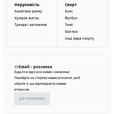
Нерухомість
Спорт
Аналітика ринку
Бокс
Купівля житла
Футбол
Тренди і натхнення
Теніс
Біатлон
Інші види спорту
Email - розсилка
Будьте в курсі всіх новин і оновлень!
Перейдіть на сторінку наших розсилок, щоб
обрати ті, що відповідають вашим
інтересам.
ДО РОЗСИЛОК