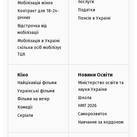
послуги
Мобілізація жінок
Податки
Контракт для 18-24-
річних
Пенсія в Україні
Відстрочка від
мобілізації
Мобілізація в Україні:
скільки осіб мобілізує
ТЦК
Кіно
Новини Освіти
Найцікавіші фільми
Міністерство освіти та
науки України
Українські фільми
Школа
Фільми на вечір
НМТ 2026
Комедії
Саморозвиток
Серіали
Навчання за кордоном