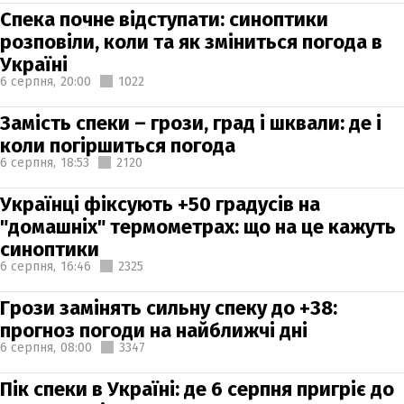
Спека почне відступати: синоптики
розповіли, коли та як зміниться погода в
Україні
6 серпня,
20:00
1022
Замість спеки – грози, град і шквали: де і
коли погіршиться погода
6 серпня,
18:53
2120
Українці фіксують +50 градусів на
"домашніх" термометрах: що на це кажуть
синоптики
6 серпня,
16:46
2325
Грози замінять сильну спеку до +38:
прогноз погоди на найближчі дні
6 серпня,
08:00
3347
Пік спеки в Україні: де 6 серпня пригріє до