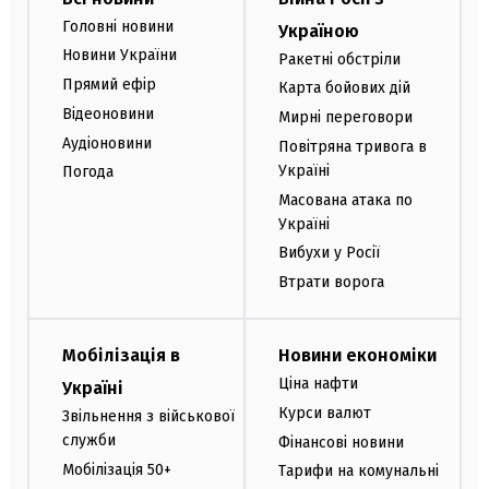
Головні новини
Україною
Новини України
Ракетні обстріли
Прямий ефір
Карта бойових дій
Відеоновини
Мирні переговори
Аудіоновини
Повітряна тривога в
Україні
Погода
Масована атака по
Україні
Вибухи у Росії
Втрати ворога
Мобілізація в
Новини економіки
Ціна нафти
Україні
Курси валют
Звільнення з військової
служби
Фінансові новини
Мобілізація 50+
Тарифи на комунальні