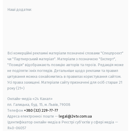
Наші додатки:
android
apple
smart tv
samsung smart tv
Всі комерційні рекламні матеріали позначені словами "Спецпроєкт"
чи "Партнерський матеріал". Матеріали з позначкою "Експерт",
"Позиція" відображають позицію авторів та героїв. Редакція може
не поділяти їхніх поглядів. Детальніше щодо реклами та правил
цитування можна ознайомитись в правилах користування сайтом.
Усі права захищені.
Матеріали сайту призначені для осіб старше
21
року (21+)
Онлайн-медіа «24 Канал»
пл. Галицька, буд. 15, м. Львів, 79008
Телефон
+380 (32) 229-77-77
Адреса електронної пошти —
legal@24tv.com.ua
Ідентифікатор онлайн-медіа в Реєстрі суб'єктів у сфері медіа —
R40-06057