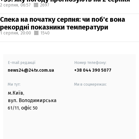
2 серпня,
06:57
2697
Спека на початку серпня: чи поб'є вона
рекордні показники температури
1 серпня,
20:00
1540
E-mail редакції
Номер телефону:
news24@24tv.com.ua
+38 044 390 5077
Ми тут:
Ми в соцмережах:
м.Київ
,
вул. Володимирська
офіс
61/11,
50