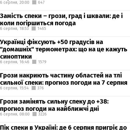
6 серпня,
20:00
647
Замість спеки – грози, град і шквали: де і
коли погіршиться погода
6 серпня,
18:53
1465
Українці фіксують +50 градусів на
"домашніх" термометрах: що на це кажуть
синоптики
6 серпня,
16:46
1579
Грози накриють частину областей на тлі
сильної спеки: прогноз погоди на 7 серпня
6 серпня,
15:54
376
Грози замінять сильну спеку до +38:
прогноз погоди на найближчі дні
6 серпня,
08:00
3226
Пік спеки в Україні: де 6 серпня пригріє до