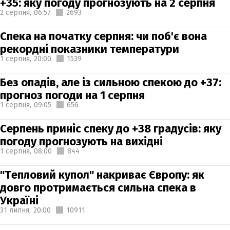
+35: яку погоду прогнозують на 2 серпня
2 серпня,
06:57
2693
Спека на початку серпня: чи поб'є вона
рекордні показники температури
1 серпня,
20:00
1539
Без опадів, але із сильною спекою до +37:
прогноз погоди на 1 серпня
1 серпня,
09:05
656
Серпень приніс спеку до +38 градусів: яку
погоду прогнозують на вихідні
1 серпня,
08:00
844
"Тепловий купол" накриває Європу: як
довго протримається сильна спека в
Україні
31 липня,
20:00
10911