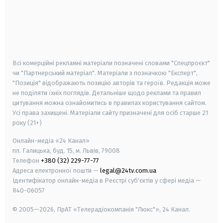
android
apple
smart tv
samsung smart tv
Всі комерційні рекламні матеріали позначені словами "Спецпроєкт"
чи "Партнерський матеріал". Матеріали з позначкою "Експерт",
"Позиція" відображають позицію авторів та героїв. Редакція може
не поділяти їхніх поглядів. Детальніше щодо реклами та правил
цитування можна ознайомитись в правилах користування сайтом.
Усі права захищені.
Матеріали сайту призначені для осіб старше
21
року (21+)
Онлайн-медіа «24 Канал»
пл. Галицька, буд. 15, м. Львів, 79008
Телефон
+380 (32) 229-77-77
Адреса електронної пошти —
legal@24tv.com.ua
Ідентифікатор онлайн-медіа в Реєстрі суб'єктів у сфері медіа —
R40-06057
© 2005—2026,
ПрАТ «Телерадіокомпанія "Люкс"», 24 Канал.