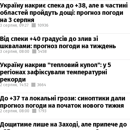
Україну накриє спека до +38, але в частині
областей пройдуть дощі: прогноз погоди
на 3 серпня
3 серпня,
09:27
10936
Від спеки +40 градусів до злив зі
шквалами: прогноз погоди на тиждень
3 серпня,
08:00
5458
Україну накрив "тепловий купол": у 5
регіонах зафіксували температурні
рекорди
2 серпня,
14:52
3664
До +37 та локальні грози: синоптики дали
прогноз погоди на початок нового тижня
2 серпня,
08:00
1793
Дощитиме лише на Заході, але припече до