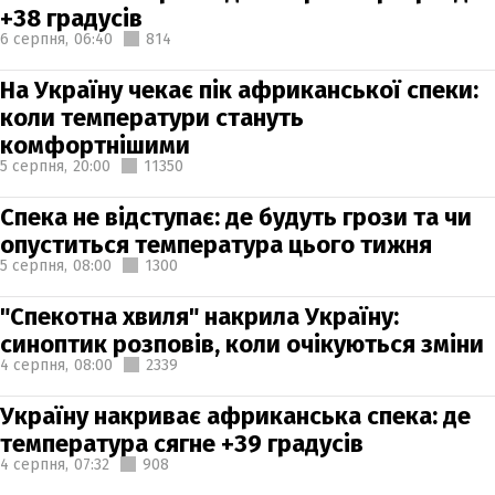
+38 градусів
6 серпня,
06:40
814
На Україну чекає пік африканської спеки:
коли температури стануть
комфортнішими
5 серпня,
20:00
11350
Спека не відступає: де будуть грози та чи
опуститься температура цього тижня
5 серпня,
08:00
1300
"Спекотна хвиля" накрила Україну:
синоптик розповів, коли очікуються зміни
4 серпня,
08:00
2339
Україну накриває африканська спека: де
температура сягне +39 градусів
4 серпня,
07:32
908