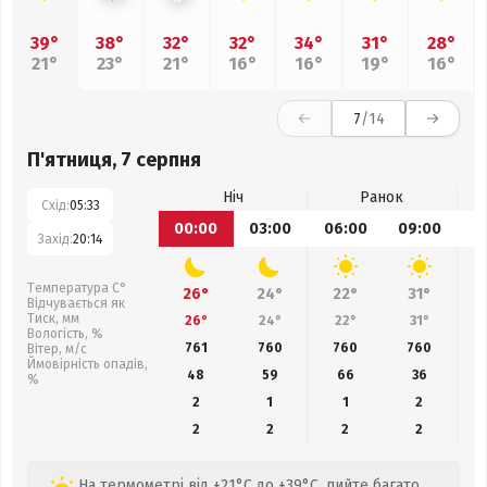
39°
38°
32°
32°
34°
31°
28°
21°
23°
21°
16°
16°
19°
16°
7
/14
П'ятниця, 7 серпня
Ніч
Ранок
Схід:
05:33
00:00
03:00
06:00
09:00
1
Захід:
20:14
Температура С°
26°
24°
22°
31°
Відчувається як
Тиск, мм
26°
24°
22°
31°
Вологість, %
761
760
760
760
Вітер, м/с
Ймовірність опадів,
48
59
66
36
%
2
1
1
2
2
2
2
2
На термометрі від +21°C до +39°C, пийте багато