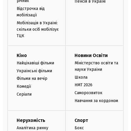
річних
Пенсія в Україні
Відстрочка від
мобілізації
Мобілізація в Україні:
скільки осіб мобілізує
ТЦК
Кіно
Новини Освіти
Найцікавіші фільми
Міністерство освіти та
науки України
Українські фільми
Школа
Фільми на вечір
НМТ 2026
Комедії
Саморозвиток
Серіали
Навчання за кордоном
Нерухомість
Спорт
Аналітика ринку
Бокс