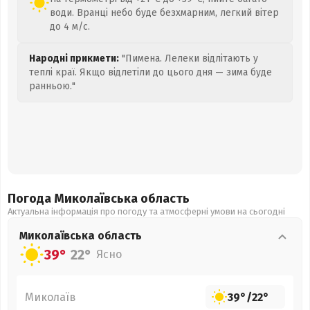
води. Вранці небо буде безхмарним, легкий вітер
до 4 м/с.
Народні прикмети:
"Пимена. Лелеки відлітають у
теплі краї. Якщо відлетіли до цього дня — зима буде
ранньою."
Погода Миколаївська
область
Актуальна інформація про погоду та атмосферні умови на сьогодні
Миколаївська
область
39°
22°
Ясно
Миколаїв
39°
/
22°