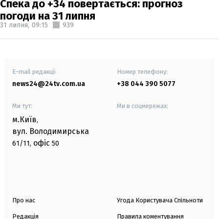
Спека до +34 повертається: прогноз
погоди на 31 липня
31 липня,
09:15
939
E-mail редакції
Номер телефону:
news24@24tv.com.ua
+38 044 390 5077
Ми тут:
Ми в соцмережах:
м.Київ
,
вул. Володимирська
офіс
61/11,
50
Про нас
Угода Користувача Спільноти
Редакція
Правила коментування