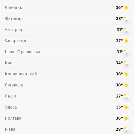
Донецьк
36°
Житомир
33°
Ужгород
31°
Запоріжжя
37°
Івано-Франківськ
31°
Київ
34°
Кропивницький
38°
Луганськ
38°
Львів
27°
Одеса
35°
Полтава
36°
Рівне
29°