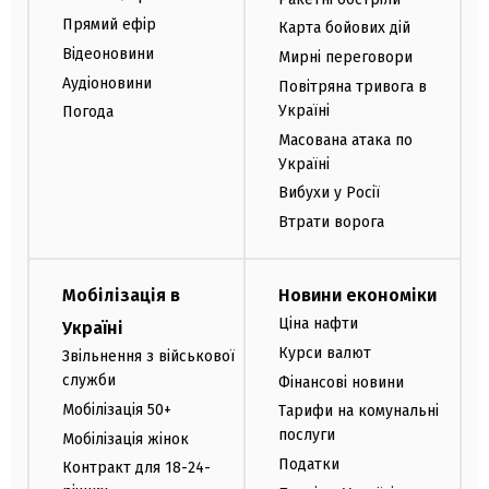
Прямий ефір
Карта бойових дій
Відеоновини
Мирні переговори
Аудіоновини
Повітряна тривога в
Україні
Погода
Масована атака по
Україні
Вибухи у Росії
Втрати ворога
Мобілізація в
Новини економіки
Ціна нафти
Україні
Курси валют
Звільнення з військової
служби
Фінансові новини
Мобілізація 50+
Тарифи на комунальні
послуги
Мобілізація жінок
Податки
Контракт для 18-24-