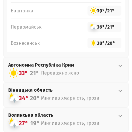
Баштанка
39°
/
21°
Первомайськ
36°
/
21°
Вознесенськ
38°
/
20°
Автономна Республіка Крим
33°
21°
Переважно ясно
Вінницька
область
34°
20°
Мінлива хмарність, грози
Волинська
область
27°
19°
Мінлива хмарність, грози