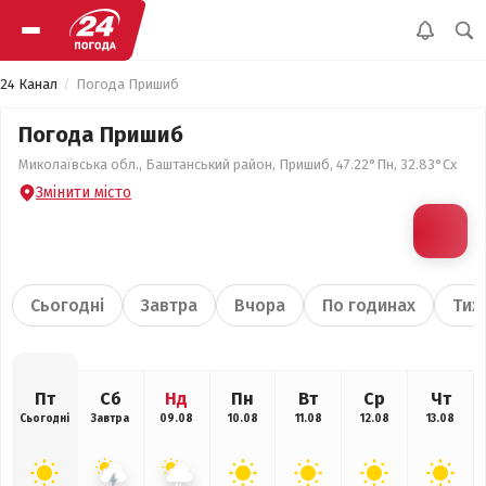
24 Канал
Погода Пришиб
Погода Пришиб
Миколаївська обл., Баштанський район, Пришиб, 47.22°Пн, 32.83°Сх
Змінити місто
Сьогодні
Завтра
Вчора
По годинах
Тиж
Пт
Сб
Нд
Пн
Вт
Ср
Чт
Сьогодні
Завтра
09.08
10.08
11.08
12.08
13.08