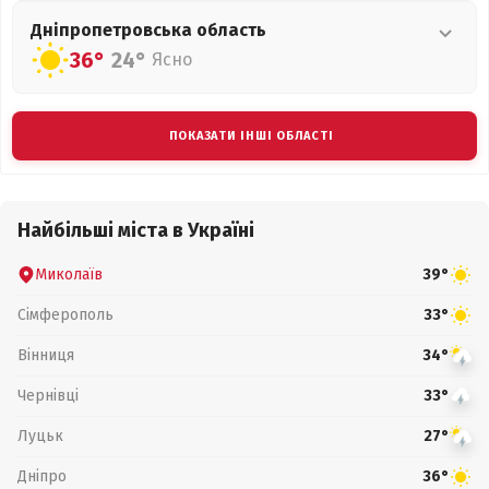
Дніпропетровська
область
36°
24°
Ясно
ПОКАЗАТИ ІНШІ ОБЛАСТІ
Найбільші міста в Україні
Миколаїв
39°
Сімферополь
33°
Вінниця
34°
Чернівці
33°
Луцьк
27°
Дніпро
36°