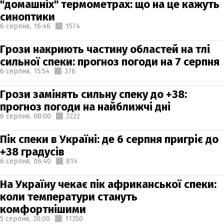
"домашніх" термометрах: що на це кажуть
синоптики
6 серпня,
16:46
1574
Грози накриють частину областей на тлі
сильної спеки: прогноз погоди на 7 серпня
6 серпня,
15:54
376
Грози замінять сильну спеку до +38:
прогноз погоди на найближчі дні
6 серпня,
08:00
3222
Пік спеки в Україні: де 6 серпня пригріє до
+38 градусів
6 серпня,
06:40
814
На Україну чекає пік африканської спеки:
коли температури стануть
комфортнішими
5 серпня,
20:00
11350