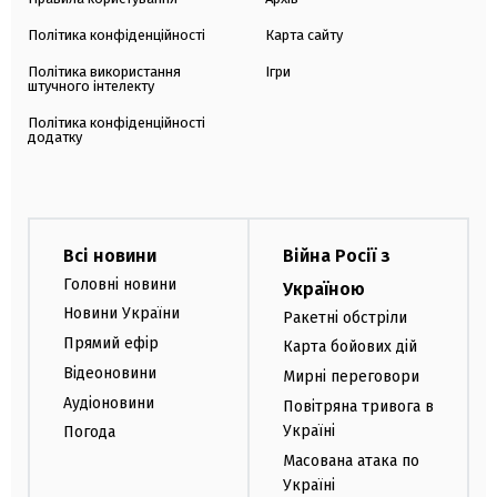
Політика конфіденційності
Карта сайту
Політика використання
Ігри
штучного інтелекту
Політика конфіденційності
додатку
Всі новини
Війна Росії з
Головні новини
Україною
Новини України
Ракетні обстріли
Прямий ефір
Карта бойових дій
Відеоновини
Мирні переговори
Аудіоновини
Повітряна тривога в
Україні
Погода
Масована атака по
Україні