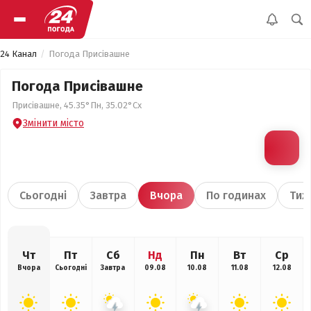
24 Канал
Погода Присівашне
Погода Присівашне
Присівашне, 45.35°Пн, 35.02°Сх
Змінити місто
Сьогодні
Завтра
Вчора
По годинах
Тиж
Чт
Пт
Сб
Нд
Пн
Вт
Ср
Вчора
Сьогодні
Завтра
09.08
10.08
11.08
12.08