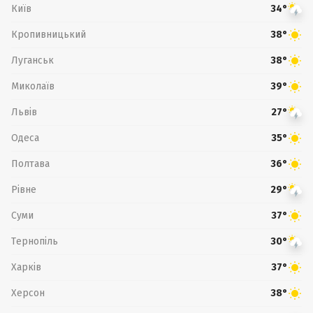
Київ
34°
Кропивницький
38°
Луганськ
38°
Миколаїв
39°
Львів
27°
Одеса
35°
Полтава
36°
Рівне
29°
Суми
37°
Тернопіль
30°
Харків
37°
Херсон
38°