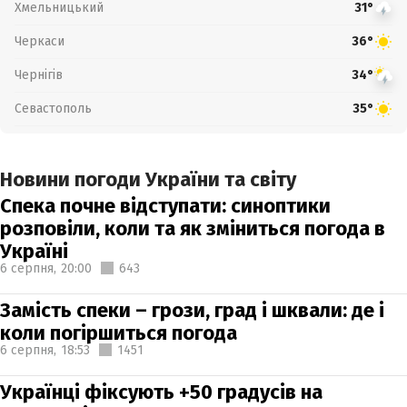
Хмельницький
31°
Черкаси
36°
Чернігів
34°
Севастополь
35°
Новини погоди України та світу
Спека почне відступати: синоптики
розповіли, коли та як зміниться погода в
Україні
6 серпня,
20:00
643
Замість спеки – грози, град і шквали: де і
коли погіршиться погода
6 серпня,
18:53
1451
Українці фіксують +50 градусів на