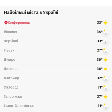
Найбільші міста в Україні
Сімферополь
33°
Вінниця
34°
Чернівці
33°
Луцьк
27°
Дніпро
36°
Донецьк
36°
Житомир
32°
Ужгород
31°
Запоріжжя
37°
Івано-Франківськ
31°