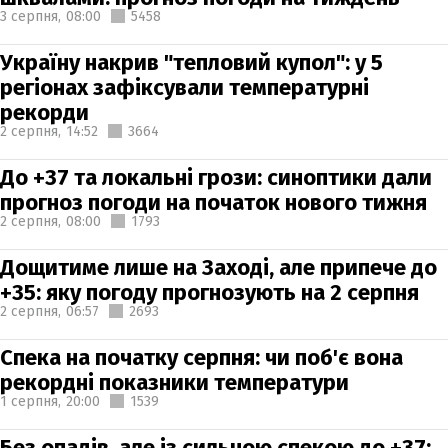
3 серпня,
08:00
5458
Україну накрив "тепловий купол": у 5
регіонах зафіксували температурні
рекорди
2 серпня,
14:52
3664
До +37 та локальні грози: синоптики дали
прогноз погоди на початок нового тижня
2 серпня,
08:00
1793
Дощитиме лише на Заході, але припече до
+35: яку погоду прогнозують на 2 серпня
2 серпня,
06:57
2693
Спека на початку серпня: чи поб'є вона
рекордні показники температури
1 серпня,
20:00
1539
Без опадів, але із сильною спекою до +37: