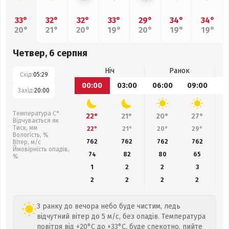
33°
32°
32°
33°
29°
34°
34°
20°
21°
20°
19°
20°
19°
19°
Четвер, 6 серпня
Ніч
Ранок
Схід:
05:29
00:00
03:00
06:00
09:00
1
Захід:
20:00
Температура С°
22°
21°
20°
27°
Відчувається як
Тиск, мм
22°
21°
20°
29°
Вологість, %
762
762
762
762
Вітер, м/с
Ймовірність опадів,
74
82
80
65
%
1
2
2
3
2
2
2
2
З ранку до вечора небо буде чистим, ледь
відчутний вітер до 5 м/с, без опадів. Температура
повітря від +20°C до +33°C, буде спекотно, пийте