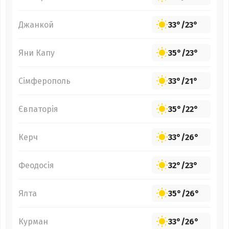
Джанкой
33°
/
23°
Яни Капу
35°
/
23°
Сімферополь
33°
/
21°
Євпаторія
35°
/
22°
Керч
33°
/
26°
Феодосія
32°
/
23°
Ялта
35°
/
26°
Курман
33°
/
26°