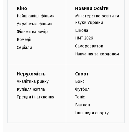
Кіно
Новини Освіти
Найцікавіші фільми
Міністерство освіти та
науки України
Українські фільми
Школа
Фільми на вечір
НМТ 2026
Комедії
Саморозвиток
Серіали
Навчання за кордоном
Нерухомість
Спорт
Аналітика ринку
Бокс
Купівля житла
Футбол
Тренди і натхнення
Теніс
Біатлон
Інші види спорту