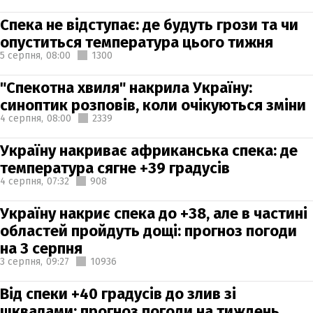
Спека не відступає: де будуть грози та чи
опуститься температура цього тижня
5 серпня,
08:00
1300
"Спекотна хвиля" накрила Україну:
синоптик розповів, коли очікуються зміни
4 серпня,
08:00
2339
Україну накриває африканська спека: де
температура сягне +39 градусів
4 серпня,
07:32
908
Україну накриє спека до +38, але в частині
областей пройдуть дощі: прогноз погоди
на 3 серпня
3 серпня,
09:27
10936
Від спеки +40 градусів до злив зі
шквалами: прогноз погоди на тиждень