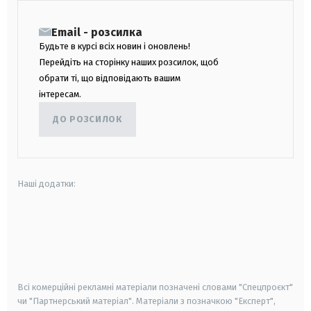
Email - розсилка
Будьте в курсі всіх новин і оновлень!
Перейдіть на сторінку наших розсилок, щоб
обрати ті, що відповідають вашим
інтересам.
ДО РОЗСИЛОК
Наші додатки:
android
apple
smart tv
samsung smart tv
Всі комерційні рекламні матеріали позначені словами "Спецпроєкт"
чи "Партнерський матеріал". Матеріали з позначкою "Експерт",