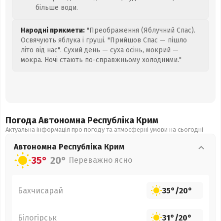
більше води.
Народні прикмети:
"Преображення (Яблучний Спас).
Освячують яблука і груші. "Прийшов Спас — пішло
літо від нас". Сухий день — суха осінь, мокрий —
мокра. Ночі стають по-справжньому холодними."
Погода Автономна Республіка Крим
Актуальна інформація про погоду та атмосферні умови на сьогодні
Автономна Республіка Крим
35°
20°
Переважно ясно
Бахчисарай
35°
/
20°
Білогірськ
31°
/
20°